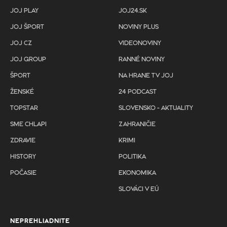
JOJ PLAY
JOJ24.SK
JOJ ŠPORT
NOVINY PLUS
JOJ CZ
VIDEONOVINY
JOJ GROUP
RANNÉ NOVINY
ŠPORT
NA HRANE TV JOJ
ŽENSKÉ
24 PODCAST
TOPSTAR
SLOVENSKO - AKTUALITY
SME CHLAPI
ZAHRANIČIE
ZDRAVIE
KRIMI
HISTORY
POLITIKA
POČASIE
EKONOMIKA
SLOVÁCI V EÚ
NEPREHLIADNITE