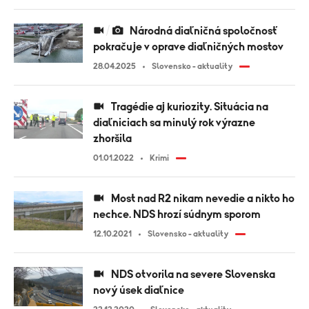
Národná diaľničná spoločnosť
pokračuje v oprave diaľničných mostov
28.04.2025
Slovensko - aktuality
Tragédie aj kuriozity. Situácia na
diaľniciach sa minulý rok výrazne
zhoršila
01.01.2022
Krimi
Most nad R2 nikam nevedie a nikto ho
nechce. NDS hrozí súdnym sporom
12.10.2021
Slovensko - aktuality
NDS otvorila na severe Slovenska
nový úsek diaľnice