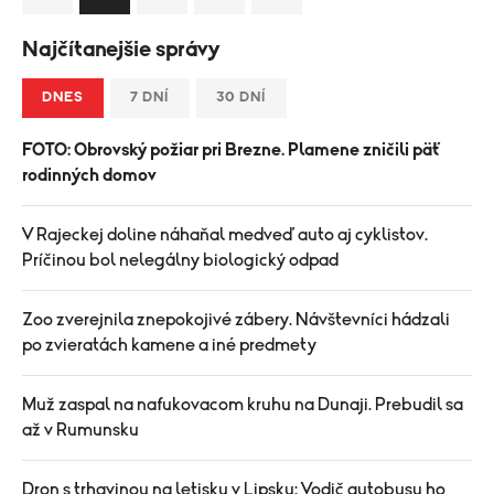
Najčítanejšie správy
DNES
7 DNÍ
30 DNÍ
FOTO: Obrovský požiar pri Brezne. Plamene zničili päť
rodinných domov
V Rajeckej doline náhaňal medveď auto aj cyklistov.
Príčinou bol nelegálny biologický odpad
Zoo zverejnila znepokojivé zábery. Návštevníci hádzali
po zvieratách kamene a iné predmety
Muž zaspal na nafukovacom kruhu na Dunaji. Prebudil sa
až v Rumunsku
Dron s trhavinou na letisku v Lipsku: Vodič autobusu ho