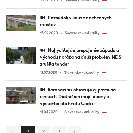
22.12.2020
Slovensko - aktuality
Rozsudok v kauze nechcených
mostov
16.07.2020
Slovensko - aktuality
Najrýchlejšie prepojenie západu a
východu naráža na ďalší problém, NDS
zrušila tender
11.07.2020
Slovensko - aktuality
Koronavírus ohrozuje aj práce na
cestách. Diaľničiari majú obavy o
výstavbu obchvatu Čadce
11.04.2020
Slovensko - aktuality
1
2
3