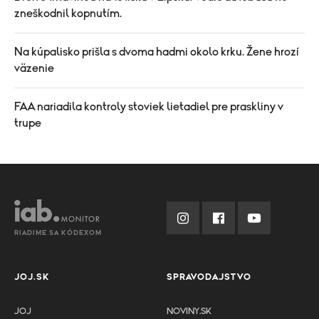
zneškodnil kopnutím.
Na kúpalisko prišla s dvoma hadmi okolo krku. Žene hrozí
väzenie
FAA nariadila kontroly stoviek lietadiel pre praskliny v
trupe
RIADIME SA KÓDEXOM
JOJ.SK
SPRAVODAJSTVO
JOJ
NOVINY.SK