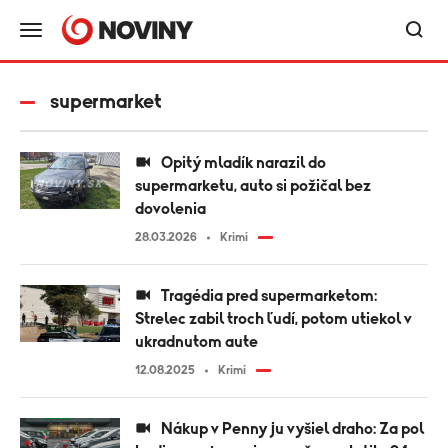
supermarket
Opitý mladík narazil do
supermarketu, auto si požičal bez
dovolenia
28.03.2026
Krimi
Tragédia pred supermarketom:
Strelec zabil troch ľudí, potom utiekol v
ukradnutom aute
12.08.2025
Krimi
Nákup v Penny ju vyšiel draho: Za pol