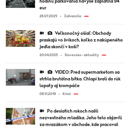
hodinu parkovania navyše zaplatila 94
eur
26.07.2025
Zahraničie
Veľkonočný ošiaľ: Obchody
praskajú vo švíkoch, koľko z nakúpeného
jedla skončí v koši?
20.04.2025
Slovensko - aktuality
VIDEO: Pred supermarketom sa
strhla brutálna bitka. Chlapi brali do rúk
lopaty aj krompáče
08.11.2019
Krimi
Po desiatich rokoch našli
nezvestného mladíka. Jeho telo objavili
za mrazákom v obchode, kde pracoval