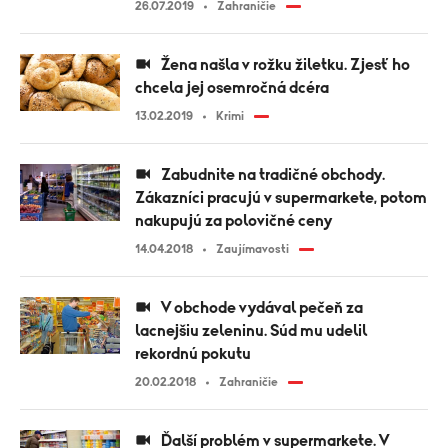
26.07.2019
Zahraničie
Žena našla v rožku žiletku. Zjesť ho
chcela jej osemročná dcéra
13.02.2019
Krimi
Zabudnite na tradičné obchody.
Zákazníci pracujú v supermarkete, potom
nakupujú za polovičné ceny
14.04.2018
Zaujímavosti
V obchode vydával pečeň za
lacnejšiu zeleninu. Súd mu udelil
rekordnú pokutu
20.02.2018
Zahraničie
Ďalší problém v supermarkete. V