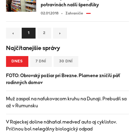
potravinách našli špendlíky
02.01.2018
Zahraničie
1
2
Najčítanejšie správy
DNES
7 DNÍ
30 DNÍ
FOTO: Obrovský požiar pri Brezne. Plamene zničili päť
rodinných domov
Muž zaspal na nafukovacom kruhu na Dunaji. Prebudil sa
až v Rumunsku
V Rajeckej doline náhaňal medveď auto aj cyklistov.
Príčinou bol nelegálny biologický odpad