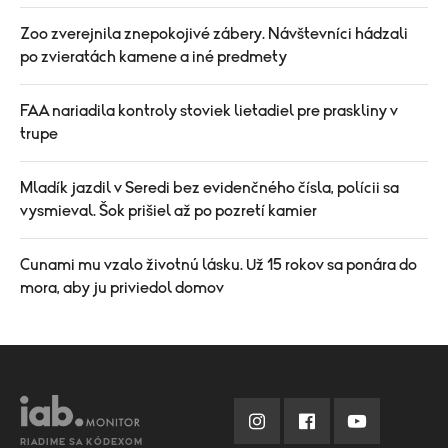
Zoo zverejnila znepokojivé zábery. Návštevníci hádzali
po zvieratách kamene a iné predmety
FAA nariadila kontroly stoviek lietadiel pre praskliny v
trupe
Mladík jazdil v Seredi bez evidenčného čísla, polícii sa
vysmieval. Šok prišiel až po pozretí kamier
Cunami mu vzalo životnú lásku. Už 15 rokov sa ponára do
mora, aby ju priviedol domov
RIADIME SA KÓDEXOM