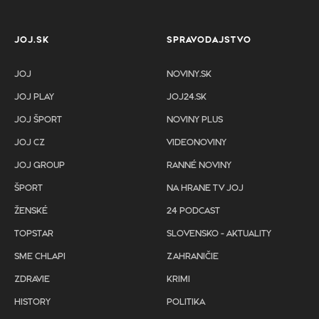
JOJ.SK
SPRAVODAJSTVO
JOJ
NOVINY.SK
JOJ PLAY
JOJ24.SK
JOJ ŠPORT
NOVINY PLUS
JOJ CZ
VIDEONOVINY
JOJ GROUP
RANNÉ NOVINY
ŠPORT
NA HRANE TV JOJ
ŽENSKÉ
24 PODCAST
TOPSTAR
SLOVENSKO - AKTUALITY
SME CHLAPI
ZAHRANIČIE
ZDRAVIE
KRIMI
HISTORY
POLITIKA