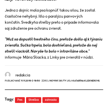
Jedna z dojníc mala psa kopnúť takou silou, že zostal
čiastočne nehybný. Išlo o paralýzu panvových
končatín. Svedkyňa streľby preto o prípade informovala
saj združenie pre ochranu zvierat.
"Muž sa dopustil trestného činu, pretože došlo aj k týraniu
zvieraťa. Sučka trpela, bola dostrieľaná, pretože do nej
strelil viackrát. Navyše to bolo v intraviláne obce,"
informuje Mária Sliacka, z Linky pre zvieratá v núdzi.
redakcia
PUBLIKOVANÉ
11.11.2016 O 19:50
· ZDROJ
NOVINY.SK/TV JOJ-KATARÍNA KLEKNEROVÁ
Tagy:
Pes
Streľba
záhrada