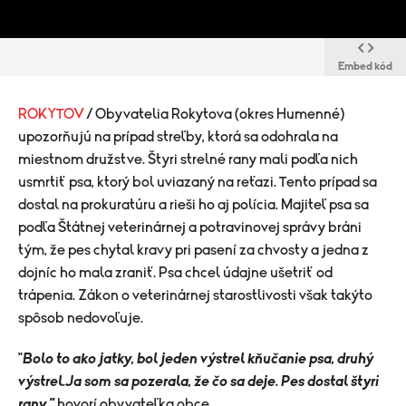
Embed kód
ROKYTOV
/ Obyvatelia Rokytova (okres Humenné)
upozorňujú na prípad streľby, ktorá sa odohrala na
miestnom družstve. Štyri strelné rany mali podľa nich
usmrtiť psa, ktorý bol uviazaný na reťazi. Tento prípad sa
dostal na prokuratúru a rieši ho aj polícia. Majiteľ psa sa
podľa Štátnej veterinárnej a potravinovej správy bráni
tým, že pes chytal kravy pri pasení za chvosty a jedna z
dojníc ho mala zraniť. Psa chcel údajne ušetriť od
trápenia. Zákon o veterinárnej starostlivosti však takýto
spôsob nedovoľuje.
"
Bolo to ako jatky, bol jeden výstrel kňučanie psa, druhý
výstrel.Ja som sa pozerala, že čo sa deje. Pes dostal štyri
rany,"
hovorí obyvateľka obce.