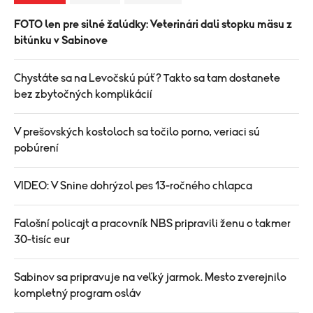
FOTO len pre silné žalúdky: Veterinári dali stopku mäsu z
bitúnku v Sabinove
Chystáte sa na Levočskú púť? Takto sa tam dostanete
bez zbytočných komplikácií
V prešovských kostoloch sa točilo porno, veriaci sú
pobúrení
VIDEO: V Snine dohrýzol pes 13-ročného chlapca
Falošní policajt a pracovník NBS pripravili ženu o takmer
30-tisíc eur
Sabinov sa pripravuje na veľký jarmok. Mesto zverejnilo
kompletný program osláv