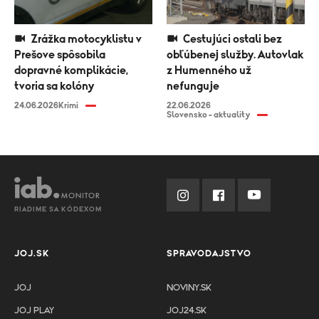
Zrážka motocyklistu v
Cestujúci ostali bez
Prešove spôsobila
obľúbenej služby. Autovlak
dopravné komplikácie,
z Humenného už
tvoria sa kolóny
nefunguje
24.06.2026
Krimi
22.06.2026
Slovensko - aktuality
RIADIME SA KÓDEXOM
JOJ.SK
SPRAVODAJSTVO
JOJ
NOVINY.SK
JOJ PLAY
JOJ24.SK