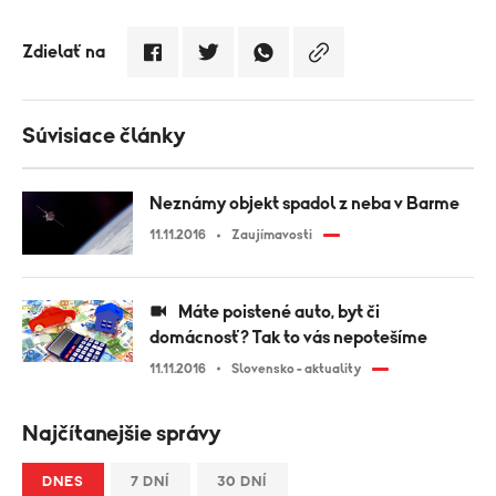
Zdielať na
Súvisiace články
Neznámy objekt spadol z neba v Barme
11.11.2016
Zaujímavosti
Máte poistené auto, byt či
domácnosť? Tak to vás nepotešíme
11.11.2016
Slovensko - aktuality
Najčítanejšie správy
DNES
7 DNÍ
30 DNÍ