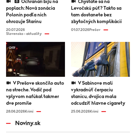
Ochranári bijú na
Chystáte sa na
poplach: Nová zonácia
Levočskú púť? Takto sa
Polonín podľa nich
tam dostanete bez
ohrozuje Starinu
zbytočných komplikácií
20.07.2026
01.07.2026
Prešov
Slovensko - aktuality
V Prešove skončilo auto
V Sabinove mali
na streche. Vodič pod
vykradnúť čerpaciu
vplyvom nafúkal takmer
stanicu, dvojica mala
dve promile
odcudziť hlavne cigarety
28.06.2026
Krimi
25.06.2026
Krimi
Noviny.sk