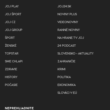
JOJ PLAY
JOJ24.SK
JOJ ŠPORT
NOVINY PLUS
JOJ CZ
VIDEONOVINY
JOJ GROUP
RANNÉ NOVINY
ŠPORT
NA HRANE TV JOJ
ŽENSKÉ
24 PODCAST
TOPSTAR
SLOVENSKO - AKTUALITY
SME CHLAPI
ZAHRANIČIE
ZDRAVIE
KRIMI
HISTORY
POLITIKA
POČASIE
EKONOMIKA
SLOVÁCI V EÚ
NEPREHLIADNITE