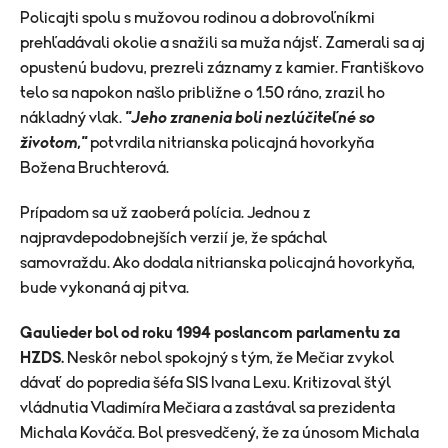
Policajti spolu s mužovou rodinou a dobrovoľníkmi
prehľadávali okolie a snažili sa muža nájsť. Zamerali sa aj
opustenú budovu, prezreli záznamy z kamier. Františkovo
telo sa napokon našlo približne o 1.50 ráno, zrazil ho
nákladný vlak.
"Jeho
zranenia boli nezlúčiteľné so
životom,"
potvrdila nitrianska policajná hovorkyňa
Božena Bruchterová.
Prípadom sa už zaoberá polícia. Jednou z
najpravdepodobnejších verzií je, že spáchal
samovraždu. Ako dodala nitrianska policajná hovorkyňa,
bude vykonaná aj pitva.
Gaulieder bol od roku 1994 poslancom parlamentu za
HZDS.
Neskôr nebol spokojný s tým, že Mečiar zvykol
dávať do popredia šéfa SIS Ivana Lexu. Kritizoval štýl
vládnutia Vladimíra Mečiara a zastával sa prezidenta
Michala Kováča. Bol presvedčený, že za únosom Michala