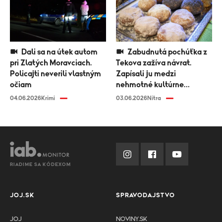
Dali sa na útek autom
Zabudnutá pochúťka z
pri Zlatých Moravciach.
Tekova zažíva návrat.
Policajti neverili vlastným
Zapísali ju medzi
očiam
nehmotné kultúrne
dedičstvo
04.06.2026
Krimi
03.06.2026
Nitra
RIADIME SA KÓDEXOM
JOJ.SK
SPRAVODAJSTVO
JOJ
NOVINY.SK