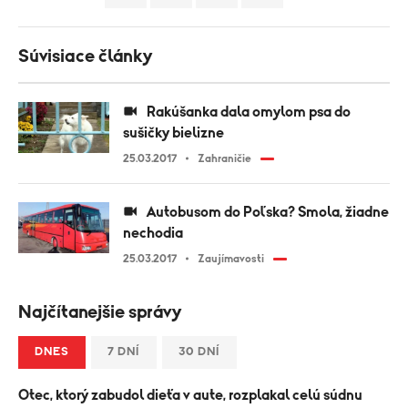
Súvisiace články
Rakúšanka dala omylom psa do
sušičky bielizne
25.03.2017
Zahraničie
Autobusom do Poľska? Smola, žiadne
nechodia
25.03.2017
Zaujímavosti
Najčítanejšie správy
DNES
7 DNÍ
30 DNÍ
Otec, ktorý zabudol dieťa v aute, rozplakal celú súdnu