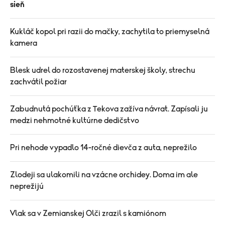
sieň
Kukláč kopol pri razii do mačky, zachytila to priemyselná
kamera
Blesk udrel do rozostavenej materskej školy, strechu
zachvátil požiar
Zabudnutá pochúťka z Tekova zažíva návrat. Zapísali ju
medzi nehmotné kultúrne dedičstvo
Pri nehode vypadlo 14-ročné dievča z auta, neprežilo
Zlodeji sa ulakomili na vzácne orchidey. Doma im ale
neprežijú
Vlak sa v Zemianskej Olči zrazil s kamiónom