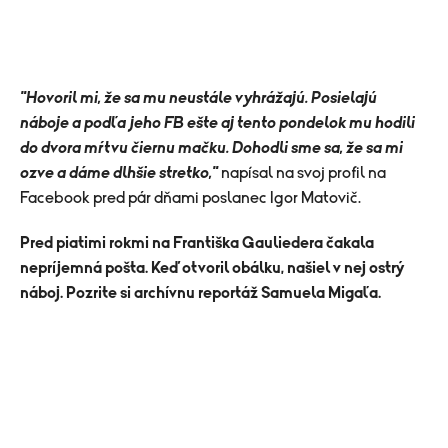
"Hovoril mi, že sa mu neustále vyhrážajú. Posielajú
náboje a podľa jeho FB ešte aj tento pondelok mu hodili
do dvora mŕtvu čiernu mačku. Dohodli sme sa, že sa mi
ozve a dáme dlhšie stretko,"
napísal na svoj profil na
Facebook pred pár dňami poslanec Igor Matovič.
Pred piatimi rokmi na Františka Gauliedera čakala
nepríjemná pošta. Keď otvoril obálku, našiel v nej ostrý
náboj. Pozrite si archívnu reportáž Samuela Migaľa.