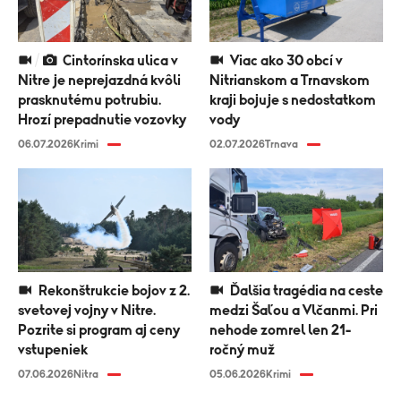
Cintorínska ulica v
Viac ako 30 obcí v
Nitre je neprejazdná kvôli
Nitrianskom a Trnavskom
prasknutému potrubiu.
kraji bojuje s nedostatkom
Hrozí prepadnutie vozovky
vody
06.07.2026
Krimi
02.07.2026
Trnava
Rekonštrukcie bojov z 2.
Ďalšia tragédia na ceste
svetovej vojny v Nitre.
medzi Šaľou a Vlčanmi. Pri
Pozrite si program aj ceny
nehode zomrel len 21-
vstupeniek
ročný muž
07.06.2026
Nitra
05.06.2026
Krimi