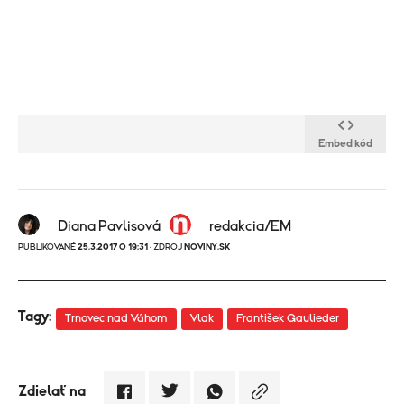
Embed kód
Diana Pavlisová
redakcia/EM
PUBLIKOVANÉ
25.3.2017 O 19:31
· ZDROJ
NOVINY.SK
Tagy:
Trnovec nad Váhom
Vlak
František Gaulieder
Zdielať na