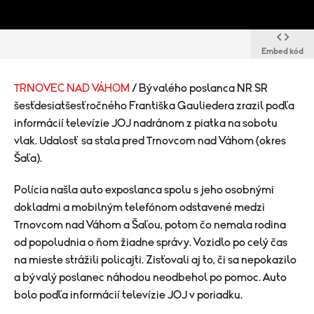
Embed kód
TRNOVEC NAD VÁHOM
/ Bývalého poslanca NR SR
šesťdesiatšesťročného Františka Gauliedera zrazil podľa
informácií televízie JOJ nadránom z piatka na sobotu
vlak. Udalosť sa stala pred Trnovcom nad Váhom (okres
Šaľa).
Polícia našla auto exposlanca spolu s jeho osobnými
dokladmi a mobilným telefónom odstavené medzi
Trnovcom nad Váhom a Šaľou, potom čo nemala rodina
od popoludnia o ňom žiadne správy. Vozidlo po celý čas
na mieste strážili policajti. Zisťovali aj to, či sa nepokazilo
a bývalý poslanec náhodou neodbehol po pomoc. Auto
bolo podľa informácií televízie JOJ v poriadku.