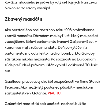
Kováča mladšieho je práve bývalý šéf tajných Ivan Lexa.
Nakoniec zo strany vystúpil.
Zbavený mandátu
Ako nezávislého poslanca ho v roku 1996 protizákonne
zbavili mandátu. Dôvodom mal byť list, ktorý mal poslať
vtedajšiemu šéfovi parlamentu Ivanovi Gašparovičovi, v
ktorom sa vraj vzdáva mandátu.
Deň po vylúčení z
parlamentu mu dal niekto na dvor bombu, ktorá akoby
zázrakom nikoho nezranila.
Po sťažnosti na Európskom
súde pre ľudské práva mu štát vyplatil odškodné 30-tisíc
eur.
Gaulieder pracoval aj ako šéf bezpečnosti vo firme Slovak
Telecom.
Ako nezávislý poslanec pôsobil v mestskom
zastupiteľstve v Galante.
VIAC TU.
Galantský magistrát sa k udalosti nechcel bližšie