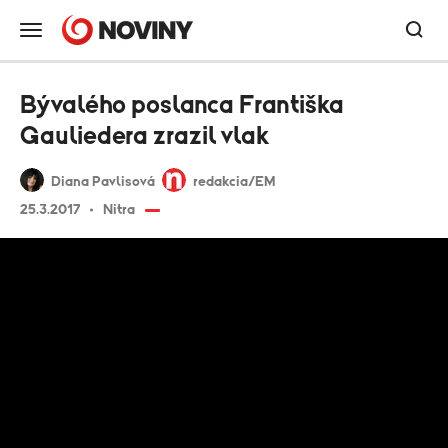
Bývalého poslanca Františka
Gauliedera zrazil vlak
Diana Pavlisová
redakcia/EM
25.3.2017
Nitra