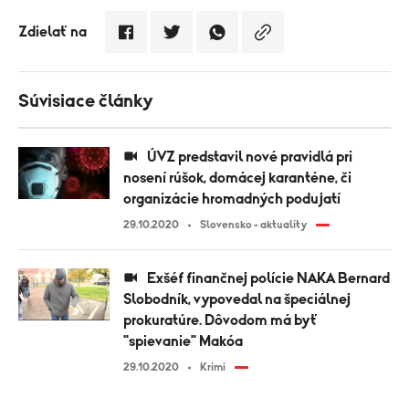
Zdielať na
Súvisiace články
ÚVZ predstavil nové pravidlá pri
nosení rúšok, domácej karanténe, či
organizácie hromadných podujatí
29.10.2020
Slovensko - aktuality
Exšéf finančnej polície NAKA Bernard
Slobodník, vypovedal na špeciálnej
prokuratúre. Dôvodom má byť
"spievanie" Makóa
29.10.2020
Krimi