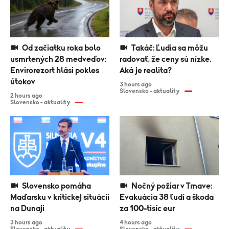
Od začiatku roka bolo
Takáč: Ľudia sa môžu
usmrtených 28 medveďov:
radovať, že ceny sú nízke.
Envirorezort hlási pokles
Aká je realita?
útokov
3 hours ago
Slovensko - aktuality
2 hours ago
Slovensko - aktuality
Slovensko pomáha
Nočný požiar v Trnave:
Maďarsku v kritickej situácii
Evakuácia 38 ľudí a škoda
na Dunaji
za 100-tisíc eur
3 hours ago
4 hours ago