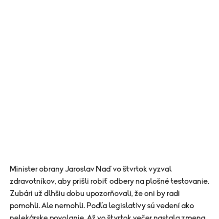
Minister obrany Jaroslav Naď vo štvrtok vyzval
zdravotníkov, aby prišli robiť odbery na plošné testovanie.
Zubári už dlhšiu dobu upozorňovali, že oni by radi
pomohli. Ale nemohli. Podľa legislatívy sú vedení ako
nelekárske povolanie. Až vo štvrtok večer nastala zmena.