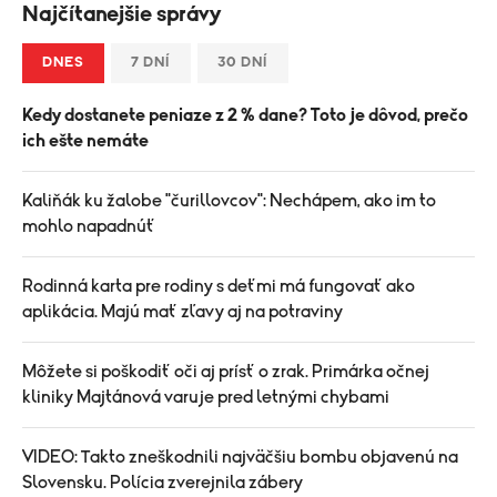
Najčítanejšie správy
DNES
7 DNÍ
30 DNÍ
Kedy dostanete peniaze z 2 % dane? Toto je dôvod, prečo
ich ešte nemáte
Kaliňák ku žalobe "čurillovcov": Nechápem, ako im to
mohlo napadnúť
Rodinná karta pre rodiny s deťmi má fungovať ako
aplikácia. Majú mať zľavy aj na potraviny
Môžete si poškodiť oči aj prísť o zrak. Primárka očnej
kliniky Majtánová varuje pred letnými chybami
VIDEO: Takto zneškodnili najväčšiu bombu objavenú na
Slovensku. Polícia zverejnila zábery