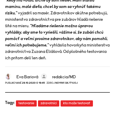
"Keby ma volali, určite by som nešiel. Mám staršiu
maminu, malé dieťa, chcel by som sa vyhnúť takému
riziku,"
vyjadril sa masér. Zdravotníkov akútne potrebujú,
ministerstvo zdravotníctva pre zubárov hľadá riešenie
šité na mieru.
"Hľadáme riešenie možno úpravou
vyhlášky, aby sme to vyriešili, vážime si, že zubári chcú
pomôcť a veľmi prosíme zdravotníkov, aby nám pomohli,
veľmi ich potrebujeme,"
vyhlásila hovorkyňa ministerstva
zdravotníctva Zuzana Eliášová. Od plošného testovania
ich pritom delí len deň.
Eva Bariová
redakcia/MD
PUBLIKOVANÉ
29.10.2020 O 19:45
· ZDROJ
NOVINY.SK/TVJOJ
Tagy:
testovanie
zdravotníci
kto može testovať