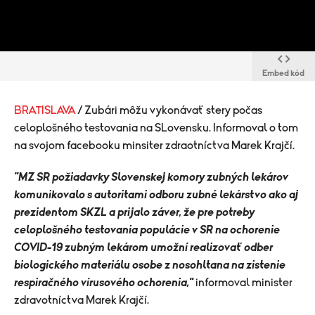
Embed kód
BRATISLAVA
/ Zubári môžu vykonávať stery počas
celoplošného testovania na SLovensku. Informoval o tom
na svojom facebooku minsiter zdraotníctva Marek Krajčí.
"MZ SR požiadavky Slovenskej komory zubných lekárov
komunikovalo s autoritami odboru zubné lekárstvo ako aj
prezidentom SKZL a prijalo záver, že pre potreby
celoplošného testovania populácie v SR na ochorenie
COVID-19 zubným lekárom umožní realizovať odber
biologického materiálu osobe z nosohltana na zistenie
respiračného vírusového ochorenia,"
informoval minister
zdravotníctva Marek Krajčí.