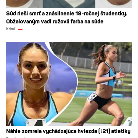
Súd rieši smrť a znásilnenie 19-ročnej študentky.
Obžalovaným vadí ružová farba na súde
Krimi
Náhle zomrela vychádzajúca hviezda (†21) atletiky