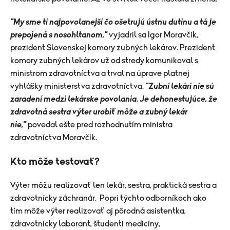
"My sme tí najpovolanejší čo ošetrujú ústnu dutinu a tá je
prepojená s nosohltanom,"
vyjadril sa Igor Moravčík,
prezident Slovenskej komory zubných lekárov. Prezident
komory zubných lekárov už od stredy komunikoval s
ministrom zdravotníctva a trval na úprave platnej
vyhlášky ministerstva zdravotníctva.
"Zubní lekári nie sú
zaradení medzi lekárske povolania. Je dehonestujúce, že
zdravotná sestra výter urobiť môže a zubný lekár
nie,"
povedal ešte pred rozhodnutím ministra
zdravotníctva Moravčík.
Kto môže testovať?
Výter môžu realizovať len lekár, sestra, praktická sestra a
zdravotnícky záchranár. Popri týchto odborníkoch ako
tím môže výter realizovať aj pôrodná asistentka,
zdravotnícky laborant, študenti medicíny,