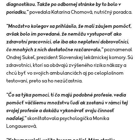
diagnostikou. Takže po odbornej stránke by to bolo v
poriadku,"
povedala Katarína Chomová, nutričný poradca.
"Množstvo kolegov sa prihlásilo, že mali záujem pomôcť,
avšak bolo im povedané, že nemôžu vystupovať ako
zdravotní pracovníci, ale iba ako neplatení dobrovoľníci,
čo mnohých z nich dostatočne rozčarovalo,"
poznamenal
Ondrej Sukeľ, prezident Slovenskej lekárnickej komory. Sú
zdravotníci, ktorí sa obávajú zvýšeného rizika nákazy a
chcú byť vo svojich ambulanciách aj po celoplošnom
testovaní, preto sa ho nezúčastnia.
"Čo sa týka pomoci, tí čo majú podobné profesie, vedia
pomôcť väčšiemu množstvu ľudí ak zostanú v rámci tej
svojej profesie a dokážu vykonávať svoju činnosť
naďalej,"
skonštatovala psychologička Monika
Longauerová.