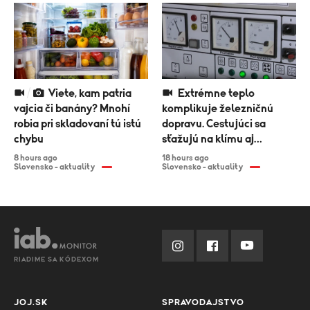
Viete, kam patria
Extrémne teplo
vajcia či banány? Mnohí
komplikuje železničnú
robia pri skladovaní tú istú
dopravu. Cestujúci sa
chybu
sťažujú na klímu aj
meškania
8 hours ago
18 hours ago
Slovensko - aktuality
Slovensko - aktuality
RIADIME SA KÓDEXOM
JOJ.SK
SPRAVODAJSTVO