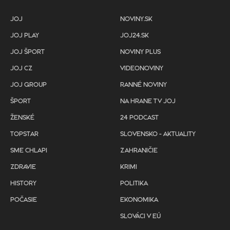
JOJ
NOVINY.SK
JOJ PLAY
JOJ24.SK
JOJ ŠPORT
NOVINY PLUS
JOJ CZ
VIDEONOVINY
JOJ GROUP
RANNÉ NOVINY
ŠPORT
NA HRANE TV JOJ
ŽENSKÉ
24 PODCAST
TOPSTAR
SLOVENSKO - AKTUALITY
SME CHLAPI
ZAHRANIČIE
ZDRAVIE
KRIMI
HISTORY
POLITIKA
POČASIE
EKONOMIKA
SLOVÁCI V EÚ