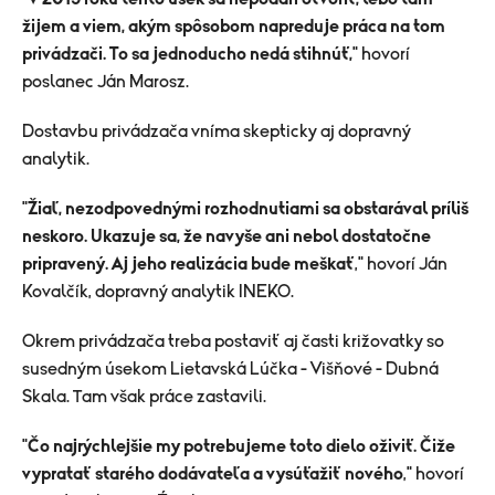
žijem a viem, akým spôsobom napreduje práca na tom
privádzači. To sa jednoducho nedá stihnúť,
" hovorí
poslanec Ján Marosz.
Dostavbu privádzača vníma skepticky aj dopravný
analytik.
"
Žiaľ, nezodpovednými rozhodnutiami sa obstarával príliš
neskoro. Ukazuje sa, že navyše ani nebol dostatočne
pripravený. Aj jeho realizácia bude meškať
," hovorí Ján
Kovalčík, dopravný analytik INEKO.
Okrem privádzača treba postaviť aj časti križovatky so
susedným úsekom Lietavská Lúčka - Višňové - Dubná
Skala. Tam však práce zastavili.
"
Čo najrýchlejšie my potrebujeme toto dielo oživiť. Čiže
vypratať starého dodávateľa a vysúťažiť nového
," hovorí