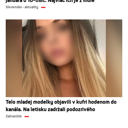
januára o 10-tisíc. Najviac ich je z Indie
Slovensko - aktuality
Telo mladej modelky objavili v kufri hodenom do
kanála. Na letisku zadržali podozrivého
Zahraničie