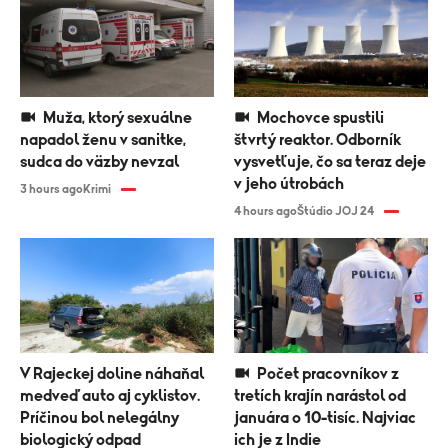
Muža, ktorý sexuálne
Mochovce spustili
napadol ženu v sanitke,
štvrtý reaktor. Odborník
sudca do väzby nevzal
vysvetľuje, čo sa teraz deje
v jeho útrobách
3 hours ago
Krimi
4 hours ago
Štúdio JOJ 24
V Rajeckej doline náhaňal
Počet pracovníkov z
medveď auto aj cyklistov.
tretích krajín narástol od
Príčinou bol nelegálny
januára o 10-tisíc. Najviac
biologický odpad
ich je z Indie