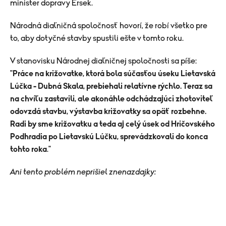
minister dopravy Érsek.
Národná diaľničná spoločnosť hovorí, že robí všetko pre
to, aby dotyčné stavby spustili ešte v tomto roku.
V stanovisku Národnej diaľničnej spoločnosti sa píše:
"
Práce na križovatke, ktorá bola súčasťou úseku Lietavská
Lúčka - Dubná Skala, prebiehali relatívne rýchlo. Teraz sa
na chvíľu zastavili, ale akonáhle odchádzajúci zhotoviteľ
odovzdá stavbu, výstavba križovatky sa opäť rozbehne.
Radi by sme križovatku a teda aj celý úsek od Hričovského
Podhradia po Lietavskú Lúčku, sprevádzkovali do konca
tohto roka
."
Ani tento problém neprišiel znenazdajky: