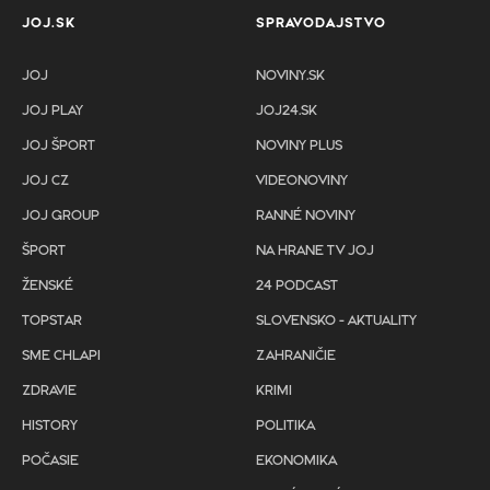
JOJ.SK
SPRAVODAJSTVO
JOJ
NOVINY.SK
JOJ PLAY
JOJ24.SK
JOJ ŠPORT
NOVINY PLUS
JOJ CZ
VIDEONOVINY
JOJ GROUP
RANNÉ NOVINY
ŠPORT
NA HRANE TV JOJ
ŽENSKÉ
24 PODCAST
TOPSTAR
SLOVENSKO - AKTUALITY
SME CHLAPI
ZAHRANIČIE
ZDRAVIE
KRIMI
HISTORY
POLITIKA
POČASIE
EKONOMIKA