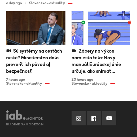
a day ago
Slovensko - aktuality
Sú systémy na cestách
Zábery na výkon
ruské? Ministerstvo dalo
namiesto tela: Nový
preveriť ich pôvod aj
manuál Európskej únie
bezpečnosť
určuje, ako snímať
športovkyne
7 hours ago
20 hours ago
Slovensko - aktuality
Slovensko - aktuality
RIADIME SA KÓDEXOM