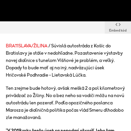
Embed kód
BRATISLAVA/ŽILINA
/ Súvislá autostráda z Košíc do
Bratislavy je stále v nedohľadne. Pozastavenie výstavby
novej diaľnice s tunelom Višňové je problém, a veľký.
Dopady to bude mať aj na iný, nadväzujúci úsek
Hričovské Podhradie - Lietavská Lúčka.
Ten zrejme bude hotový, avšak mešká 2 a pol kilometrový
privádzač zo Žiliny. No a bez neho sa vodiči môžu na novú
autostrádu len pozerať. Podľa opozičného poslanca
Marosza je diaľničná politika počas vlád Smeru dlhodobo
zle manažovaná.
"
V 2019 roku tento úsek sa nepodarí otvoriť, lebo tam