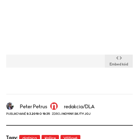
Embed kód
Peter Petrus
redakcia/DLA
PUBLIKOVANÉ
9.3.2019 O 19:35
· ZDROJ
NOVINY.SK/TV JOJ
Tagy:
diaľnica
Košice
Višňové