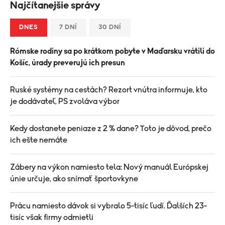
Najčítanejšie správy
DNES
7 DNÍ
30 DNÍ
Rómske rodiny sa po krátkom pobyte v Maďarsku vrátili do
Košíc, úrady preverujú ich presun
Ruské systémy na cestách? Rezort vnútra informuje, kto
je dodávateľ, PS zvoláva výbor
Kedy dostanete peniaze z 2 % dane? Toto je dôvod, prečo
ich ešte nemáte
Zábery na výkon namiesto tela: Nový manuál Európskej
únie určuje, ako snímať športovkyne
Prácu namiesto dávok si vybralo 5-tisíc ľudí. Ďalších 23-
tisíc však firmy odmietli