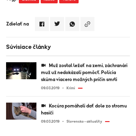
Zdielať na
Súvisiace články
Muž zostal ležať na zemi, záchranári
muž už nedokázali pomôcť. Polícia
skúma viacero možných príčin smrti
09.03.2019
Krimi
Kocúra pomáhali dať dole zo stromu
hasiči
09.03.2019
Slovensko - aktuality