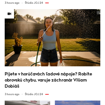
3 hours ago
Štúdio JOJ 24
Pijete v horúčavách ľadové nápoje? Robíte
obrovskú chybu, varuje záchranár Viliam
Dobiáš
3 hours ago
Štúdio JOJ 24