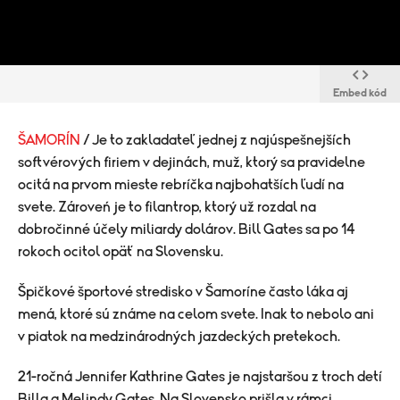
Embed kód
ŠAMORÍN
/ Je to zakladateľ jednej z najúspešnejších
softvérových firiem v dejinách, muž, ktorý sa pravidelne
ocitá na prvom mieste rebríčka najbohatších ľudí na
svete. Zároveń je to filantrop, ktorý už rozdal na
dobročinné účely miliardy dolárov. Bill Gates sa po 14
rokoch ocitol opäť na Slovensku.
Špičkové športové stredisko v Šamoríne často láka aj
mená, ktoré sú známe na celom svete. Inak to nebolo ani
v piatok na medzinárodných jazdeckých pretekoch.
21-ročná Jennifer Kathrine Gates je najstaršou z troch detí
Billa a Melindy Gates. Na Slovensko prišla v rámci