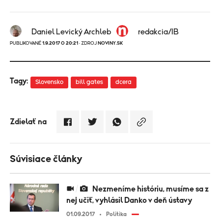
Daniel Levický Archleb
redakcia/IB
PUBLIKOVANÉ
1.9.2017 O 20:21
· ZDROJ
NOVINY.SK
Tagy:
Slovensko
bill gates
dcera
Zdielať na
Súvisiace články
Nezmeníme históriu, musíme sa z
nej učiť, vyhlásil Danko v deň ústavy
01.09.2017
Politika