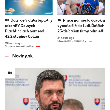
Ďalší deň, ďalší teplotný
Prácu namiesto dávok si
rekord! V Dolných
vybralo 5-tisíc ľudí. Ďalších
Plachtinciach namerali
23-tisíc však firmy odmietli
42,2 stupňov Celzia
21 hours ago
Slovensko - aktuality
19 hours ago
Slovensko - aktuality
Noviny.sk