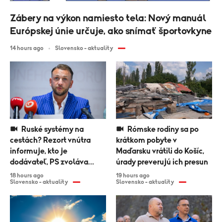
Zábery na výkon namiesto tela: Nový manuál
Európskej únie určuje, ako snímať športovkyne
14 hours ago
Slovensko - aktuality
Ruské systémy na
Rómske rodiny sa po
cestách? Rezort vnútra
krátkom pobyte v
informuje, kto je
Maďarsku vrátili do Košíc,
dodávateľ, PS zvoláva
úrady preverujú ich presun
výbor
18 hours ago
19 hours ago
Slovensko - aktuality
Slovensko - aktuality