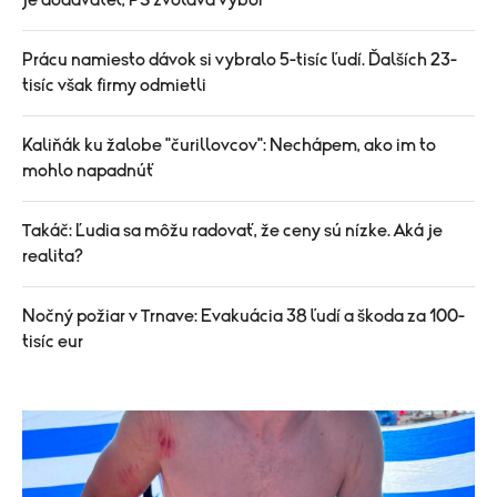
je dodávateľ, PS zvoláva výbor
Prácu namiesto dávok si vybralo 5-tisíc ľudí. Ďalších 23-
tisíc však firmy odmietli
Kaliňák ku žalobe "čurillovcov": Nechápem, ako im to
mohlo napadnúť
Takáč: Ľudia sa môžu radovať, že ceny sú nízke. Aká je
realita?
Nočný požiar v Trnave: Evakuácia 38 ľudí a škoda za 100-
tisíc eur