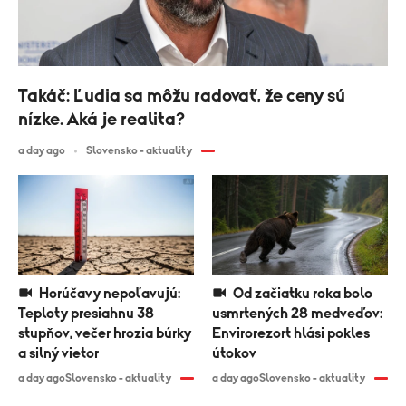
Takáč: Ľudia sa môžu radovať, že ceny sú
nízke. Aká je realita?
a day ago
Slovensko - aktuality
Horúčavy nepoľavujú:
Od začiatku roka bolo
Teploty presiahnu 38
usmrtených 28 medveďov:
stupňov, večer hrozia búrky
Envirorezort hlási pokles
a silný vietor
útokov
a day ago
Slovensko - aktuality
a day ago
Slovensko - aktuality