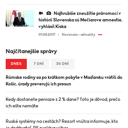
Najhrubšie zneužitie právomocí v
histórii Slovenska sú Mečiarove amnestie,
vyhlásil Kiska
01.09.2017
Slovensko - aktuality
Najčítanejšie správy
DNES
7 DNÍ
30 DNÍ
Rómske rodiny sa po krátkom pobyte v Maďarsku vrátili do
Košíc, úrady preverujú ich presun
Kedy dostanete peniaze z 2 % dane? Toto je dôvod, prečo
ich ešte nemáte
Ruské systémy na cestách? Rezort vnútra informuje, kto