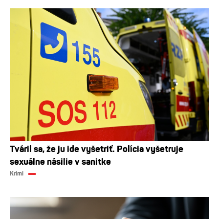
Tváril sa, že ju ide vyšetriť. Polícia vyšetruje
sexuálne násilie v sanitke
Krimi