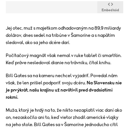
Embed kód
​Jej otec, muž s majetkom odhadovaným na 89,9 miliardy
dolárov, dnes sedel na tribúne v Šamoríne a s napätím
sledoval, ako sa jeho dcére darí.
Počítačový magnát však nemal v ruke tablet či smartfón.
Keď práve nesledoval dianie na trávniku, čítal knihu.
Bill Gates sa na kameru nechcel vyjadriť. Povedal nám
však, že len prišiel podporiť svoju dcéru.
Na Slovensku nie
je prvýkrát, našu krajinu už navštívil pred dvadsiatimi
rokmi.
Muža, ktorý je hrdý na to, že nikto nezaplatil viac daní ako
on, nezaskočilo ani to, keď vietor zhodil americké vlajky
na jeho stole. Bill Gates sa v Šamoríne jednoducho cítil