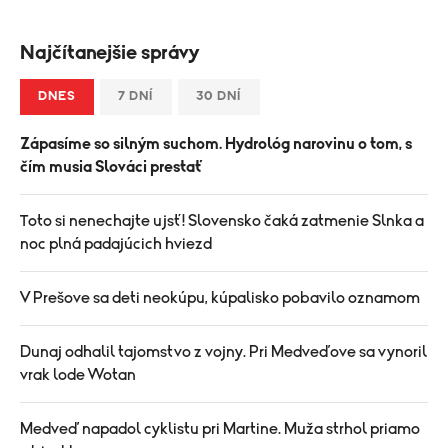
Najčítanejšie správy
DNES
7 DNÍ
30 DNÍ
Zápasíme so silným suchom. Hydrológ narovinu o tom, s
čím musia Slováci prestať
Toto si nenechajte ujsť! Slovensko čaká zatmenie Slnka a
noc plná padajúcich hviezd
V Prešove sa deti neokúpu, kúpalisko pobavilo oznamom
Dunaj odhalil tajomstvo z vojny. Pri Medveďove sa vynoril
vrak lode Wotan
Medveď napadol cyklistu pri Martine. Muža strhol priamo