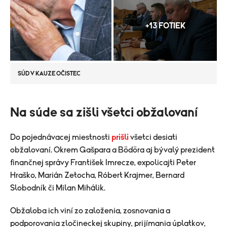
+13 FOTIEK
SÚD V KAUZE OČISTEC
Na súde sa zišli všetci obžalovaní
Do pojednávacej miestnosti
prišli
všetci desiati
obžalovaní. Okrem Gašpara a Bödöra aj bývalý prezident
finančnej správy František Imrecze, expolicajti Peter
Hraško, Marián Zetocha, Róbert Krajmer, Bernard
Slobodník či Milan Mihálik.
Obžaloba ich viní zo založenia, zosnovania a
podporovania zločineckej skupiny, prijímania úplatkov,