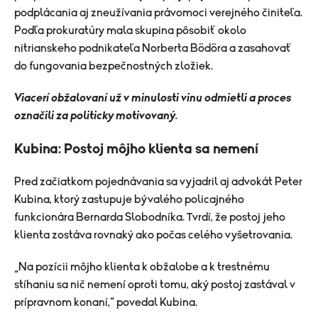
podplácania aj zneužívania právomoci verejného činiteľa.
Podľa prokuratúry mala skupina pôsobiť okolo
nitrianskeho podnikateľa Norberta Bödöra a zasahovať
do fungovania bezpečnostných zložiek.
Viacerí obžalovaní už v minulosti vinu odmietli a proces
označili za politicky motivovaný.
Kubina: Postoj môjho klienta sa nemení
Pred začiatkom pojednávania sa vyjadril aj advokát Peter
Kubina, ktorý zastupuje bývalého policajného
funkcionára Bernarda Slobodníka. Tvrdí, že postoj jeho
klienta zostáva rovnaký ako počas celého vyšetrovania.
„Na pozícii môjho klienta k obžalobe a k trestnému
stíhaniu sa nič nemení oproti tomu, aký postoj zastával v
prípravnom konaní,“ povedal Kubina.