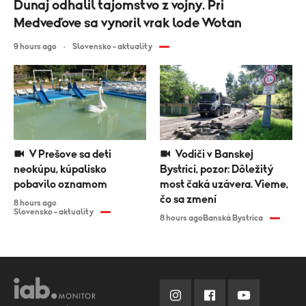
Dunaj odhalil tajomstvo z vojny. Pri
Medveďove sa vynoril vrak lode Wotan
9 hours ago
Slovensko - aktuality
V Prešove sa deti
Vodiči v Banskej
neokúpu, kúpalisko
Bystrici, pozor: Dôležitý
pobavilo oznamom
most čaká uzávera. Vieme,
čo sa zmení
8 hours ago
Slovensko - aktuality
8 hours ago
Banská Bystrica