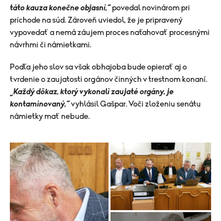
táto kauza konečne objasní,“
povedal novinárom pri
príchode na súd. Zároveň uviedol, že je pripravený
vypovedať a nemá záujem proces naťahovať procesnými
návrhmi či námietkami.
Podľa jeho slov sa však obhajoba bude opierať aj o
tvrdenie o zaujatosti orgánov činných v trestnom konaní.
„Každý dôkaz, ktorý vykonali zaujaté orgány, je
kontaminovaný,“
vyhlásil Gašpar. Voči zloženiu senátu
námietky mať nebude.