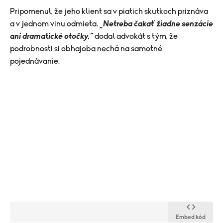
Pripomenul, že jeho klient sa v piatich skutkoch priznáva
a v jednom vinu odmieta.
„Netreba čakať žiadne senzácie
ani dramatické otočky,“
dodal advokát s tým, že
podrobnosti si obhajoba nechá na samotné
pojednávanie.
Embed kód