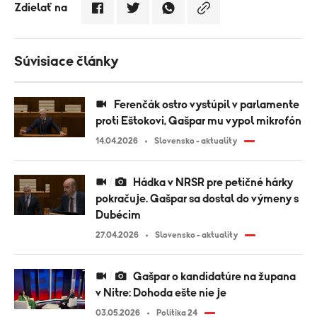
Zdielať na
Súvisiace články
Ferenčák ostro vystúpil v parlamente
proti Eštokovi, Gašpar mu vypol mikrofón
14.04.2026
Slovensko - aktuality
Hádka v NRSR pre petičné hárky
pokračuje. Gašpar sa dostal do výmeny s
Dubécim
27.04.2026
Slovensko - aktuality
Gašpar o kandidatúre na župana
v Nitre: Dohoda ešte nie je
03.05.2026
Politika 24