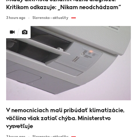
Kritikom odkazuje: „Nikam neodchádzam“
3 hours ago
Slovensko - aktuality
V nemocniciach mali pribúdať klimatizácie,
väčšina však zatiaľ chýba. Ministerstvo
vysvetľuje
3 hours ago
Slovensko - aktuality