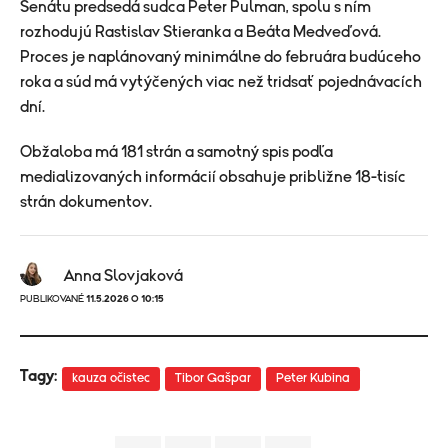
Senátu predsedá sudca Peter Pulman, spolu s ním
rozhodujú Rastislav Stieranka a Beáta Medveďová.
Proces je naplánovaný minimálne do februára budúceho
roka a súd má vytýčených viac než tridsať pojednávacích
dní.
Obžaloba má 181 strán a samotný spis podľa
medializovaných informácií obsahuje približne 18-tisíc
strán dokumentov.
Anna Slovjaková
PUBLIKOVANÉ
11.5.2026 O 10:15
Tagy:
kauza očistec
Tibor Gašpar
Peter Kubina