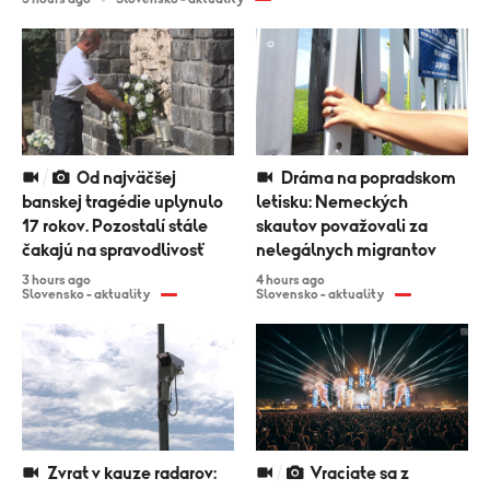
Od najväčšej
Dráma na popradskom
banskej tragédie uplynulo
letisku: Nemeckých
17 rokov. Pozostalí stále
skautov považovali za
čakajú na spravodlivosť
nelegálnych migrantov
3 hours ago
4 hours ago
Slovensko - aktuality
Slovensko - aktuality
Zvrat v kauze radarov:
Vraciate sa z