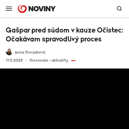
Gašpar pred súdom v kauze Očistec:
Očakávam spravodlivý proces
Anna Slovjaková
11.5.2026
Slovensko - aktuality