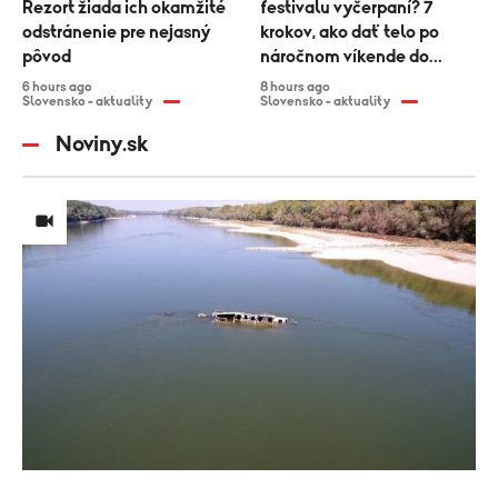
Rezort žiada ich okamžité
festivalu vyčerpaní? 7
odstránenie pre nejasný
krokov, ako dať telo po
pôvod
náročnom víkende do
poriadku
6 hours ago
8 hours ago
Slovensko - aktuality
Slovensko - aktuality
Noviny.sk