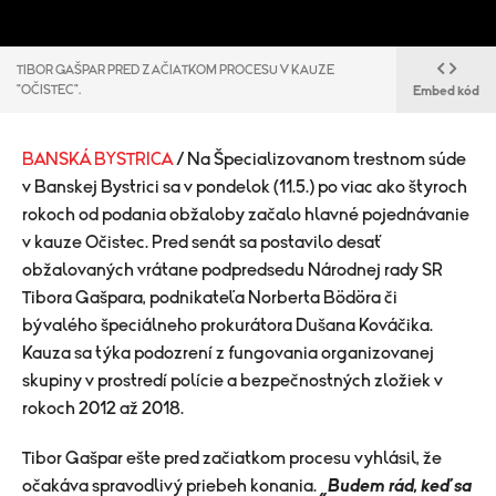
TIBOR GAŠPAR PRED ZAČIATKOM PROCESU V KAUZE
"OČISTEC".
Embed kód
BANSKÁ BYSTRICA
/ Na Špecializovanom trestnom súde
v Banskej Bystrici sa v pondelok (11.5.) po viac ako štyroch
rokoch od podania obžaloby začalo hlavné pojednávanie
v kauze Očistec. Pred senát sa postavilo desať
obžalovaných vrátane podpredsedu Národnej rady SR
Tibora Gašpara, podnikateľa Norberta Bödöra či
bývalého špeciálneho prokurátora Dušana Kováčika.
Kauza sa týka podozrení z fungovania organizovanej
skupiny v prostredí polície a bezpečnostných zložiek v
rokoch 2012 až 2018.
Tibor Gašpar ešte pred začiatkom procesu vyhlásil, že
očakáva spravodlivý priebeh konania.
„Budem rád, keď sa