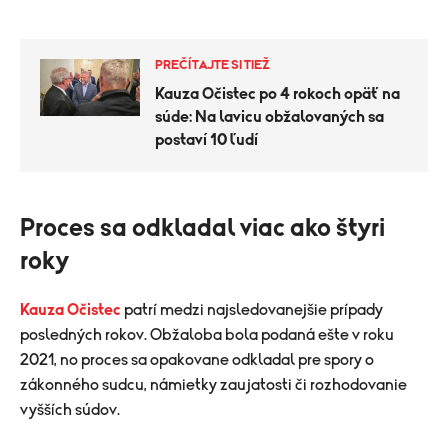
PREČÍTAJTE SI TIEŽ
Kauza Očistec po 4 rokoch opäť na
súde: Na lavicu obžalovaných sa
postaví 10 ľudí
Proces sa odkladal viac ako štyri
roky
Kauza Očistec
patrí medzi najsledovanejšie prípady
posledných rokov. Obžaloba bola podaná ešte v roku
2021, no proces sa opakovane odkladal pre spory o
zákonného sudcu, námietky zaujatosti či rozhodovanie
vyšších súdov.