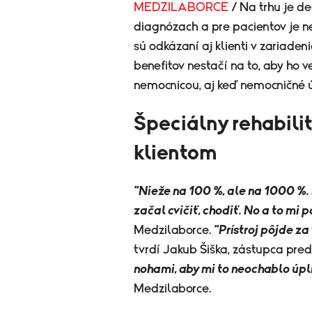
MEDZILABORCE
/ Na trhu je d
diagnózach a pre pacientov je ne
sú odkázaní aj klienti v zariade
benefitov nestačí na to, aby ho v
nemocnicou, aj keď nemocničné ú
Špeciálny rehabili
klientom
"Nieže na 100 %, ale na 1000 %
začal cvičiť, chodiť. No a to mi 
Medzilaborce.
"Prístroj pôjde z
tvrdí Jakub Šiška, zástupca pred
nohami, aby mi to neochablo úpl
Medzilaborce.