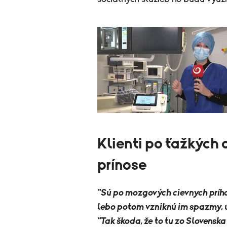
Klienti po ťažkých
prínose
"Sú po mozgových cievnych príhod
lebo potom vzniknú im spazmy, ú
"Tak škoda, že to tu zo Slovensk