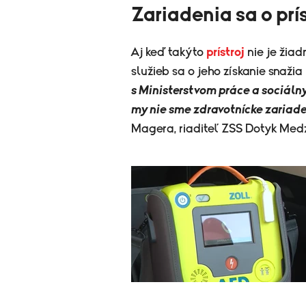
Zariadenia sa o prí
Aj keď takýto
prístroj
nie je žiad
služieb sa o jeho získanie snažia
s Ministerstvom práce a sociálny
my nie sme zdravotnícke zariade
Magera, riaditeľ ZSS Dotyk Medz