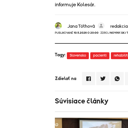
informuje Kolesár.
Jana Tóthová
redakci
PUBLIKOVANÉ
10.5.2026 O 20:00
· ZDROJ
NOVINY.SK/ 
Tagy:
Slovensko
pacienti
rehabili
Zdielať na
Súvisiace články