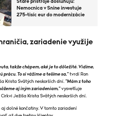
Staré prístroje dosluhujú:
Nemocnica v Snine investuje
275-tisíc eur do modernizácie
raničia, zariadenie využije
uta, takže chápem, aké je to dôležité. Vidíme,
 prácu. To si vážime a tešíme sa,"
tvrdí Ron
ša Krista Svätých neskorších dní.
"Mám z toho
omôžeme aj iným zariadeniam,"
vysvetľuje
Cirkvi Ježiša Krista Svätých neskorších dní.
é aj dolné končatiny. V tomto zariadení
ať až dve tretiny klientov.