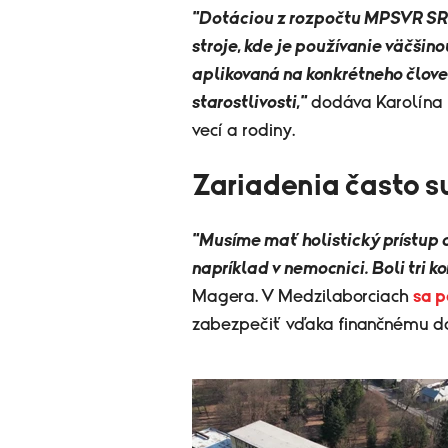
"Dotáciou z rozpočtu MPSVR SR
stroje, kde je používanie väčšin
aplikovaná na konkrétneho človek
starostlivosti,"
dodáva Karolína D
vecí a rodiny.
Zariadenia často s
"Musíme mať holistický prístup a
napríklad v nemocnici. Boli tri k
Magera. V Medzilaborciach
sa 
zabezpečiť vďaka finančnému da