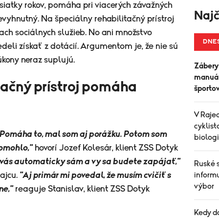
esiatky rokov, pomáha pri viacerých závažných
Najč
vyhnutný. Na špeciálny rehabilitačný prístroj
niach sociálnych služieb. No ani množstvo
DNE
edeli získať z dotácií. Argumentom je, že nie sú
kony neraz suplujú.
Zábery
manuál
tačný prístroj pomáha
športo
V Raje
cyklist
. Pomáha to, mal som aj porážku. Potom som
biolog
pomohlo,"
hovorí Jozef Kolesár, klient ZSS Dotyk
a vás automaticky sám a vy sa budete zapájať,"
Ruské 
ajcu.
"Aj primár mi povedal, že musím cvičiť s
informu
výbor
ne,"
reaguje Stanislav, klient ZSS Dotyk
Kedy d