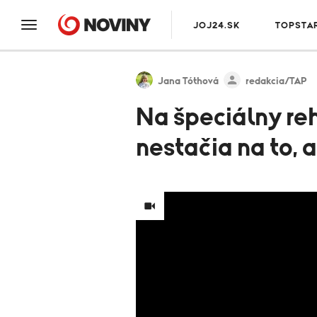
JOJ24.SK
TOPSTA
Jana Tóthová
redakcia/TAP
Na špeciálny reh
nestačia na to, a