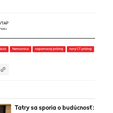
a/TAP
TVJOJ
tácia
Nemocnica
nápomocný prístroj
nový CT prístroj
Tatry sa sporia o budúcnosť: