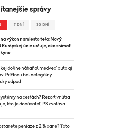
ítanejšie správy
S
7 DNÍ
30 DNÍ
 na výkon namiesto tela: Nový
 Európskej únie určuje, ako snímať
vkyne
ckej doline náhaňal medveď auto aj
ov. Príčinou bol nelegálny
ický odpad
systémy na cestách? Rezort vnútra
je, kto je dodávateľ, PS zvoláva
ostanete peniaze z 2 % dane? Toto