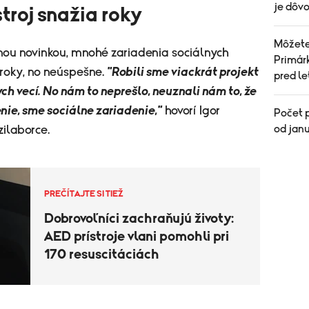
je dôvo
stroj snažia roky
Môžete 
nou novinkou, mnohé zariadenia sociálnych
Primárk
 roky, no neúspešne.
"Robili sme viackrát projekt
pred l
ch vecí. No nám to neprešlo, neuznali nám to, že
nie, sme sociálne zariadenie,"
hovorí Igor
Počet p
od janu
ilaborce.
PREČÍTAJTE SI TIEŽ
Dobrovoľníci zachraňujú životy:
AED prístroje vlani pomohli pri
170 resuscitáciách