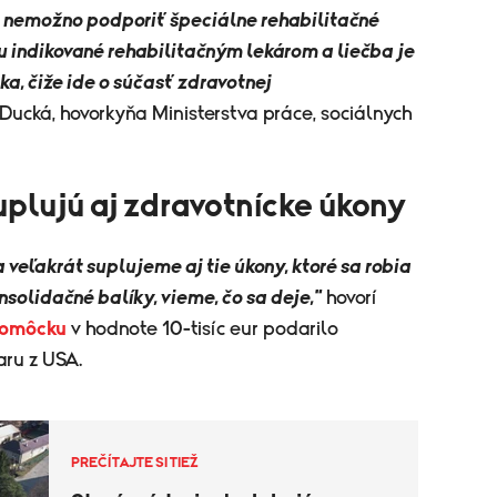
 nemožno podporiť špeciálne rehabilitačné
ou indikované rehabilitačným lekárom a liečba je
a, čiže ide o súčasť zdravotnej
ucká, hovorkyňa Ministerstva práce, sociálnych
uplujú aj zdravotnícke úkony
 veľakrát suplujeme aj tie úkony, ktoré sa robia
onsolidačné balíky, vieme, čo sa deje,"
hovorí
pomôcku
v hodnote 10-tisíc eur podarilo
ru z USA.
PREČÍTAJTE SI TIEŽ