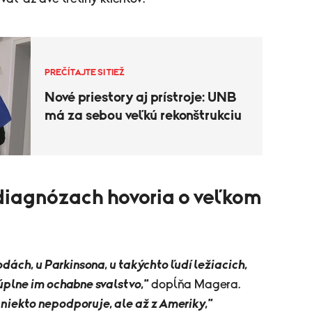
PREČÍTAJTE SI TIEŽ
Nové priestory aj prístroje: UNB
má za sebou veľkú rekonštrukciu
 diagnózach hovoria o veľkom
ách, u Parkinsona, u takýchto ľudí ležiacich,
plne im ochabne svalstvo,"
dopĺňa Magera.
a niekto nepodporuje, ale až z Ameriky,"