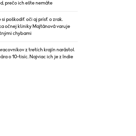
d, prečo ich ešte nemáte
si poškodiť oči aj prísť o zrak.
a očnej kliniky Majtánová varuje
etnými chybami
racovníkov z tretích krajín narástol
ára o 10-tisíc. Najviac ich je z Indie