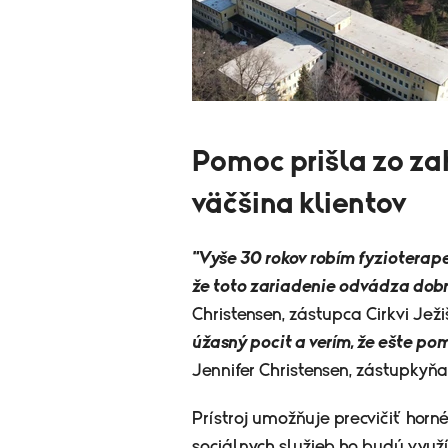
Pomoc prišla zo zah
väčšina klientov
"Vyše 30 rokov robím fyzioterape
že toto zariadenie odvádza dobrú
Christensen, zástupca Cirkvi Ježi
úžasný pocit a verím, že ešte p
Jennifer Christensen, zástupkyňa 
Prístroj umožňuje precvičiť horn
sociálnych služieb ho budú využív