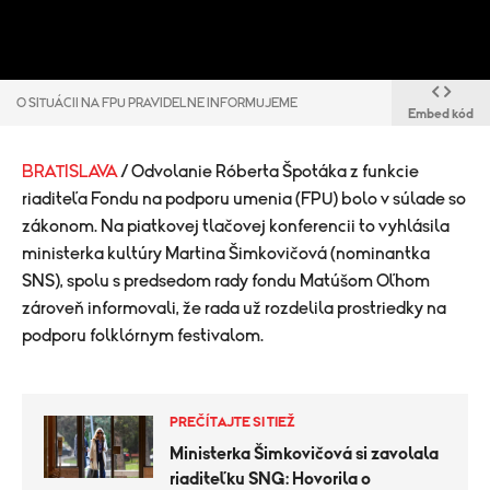
O SITUÁCII NA FPU PRAVIDELNE INFORMUJEME
Embed kód
BRATISLAVA
/ Odvolanie Róberta Špotáka z funkcie
riaditeľa Fondu na podporu umenia (FPU) bolo v súlade so
zákonom. Na piatkovej tlačovej konferencii to vyhlásila
ministerka kultúry Martina Šimkovičová (nominantka
SNS), spolu s predsedom rady fondu Matúšom Oľhom
zároveň informovali, že rada už rozdelila prostriedky na
podporu folklórnym festivalom.
PREČÍTAJTE SI TIEŽ
Ministerka Šimkovičová si zavolala
riaditeľku SNG: Hovorila o