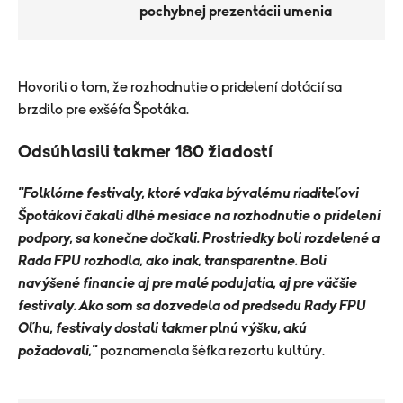
pochybnej prezentácii umenia
Hovorili o tom, že rozhodnutie o pridelení dotácií sa
brzdilo pre exšéfa Špotáka.
Odsúhlasili takmer 180 žiadostí
"Folklórne festivaly, ktoré vďaka bývalému riaditeľovi
Špotákovi čakali dlhé mesiace na rozhodnutie o pridelení
podpory, sa konečne dočkali. Prostriedky boli rozdelené a
Rada FPU rozhodla, ako inak, transparentne. Boli
navýšené financie aj pre malé podujatia, aj pre väčšie
festivaly. Ako som sa dozvedela od predsedu Rady FPU
Oľhu, festivaly dostali takmer plnú výšku, akú
požadovali,"
poznamenala šéfka rezortu kultúry.