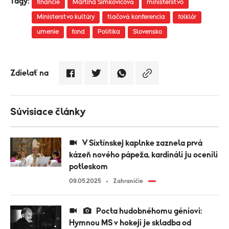
Tagy:
financie
Martina Šimkovičová
ministerstvo
Ministerstvo kultúry
tlačová konferencia
folklór
umenie
fond
Politika
Slovensko
Zdielať na
Súvisiace články
V Sixtínskej kaplnke zaznela prvá
kázeň nového pápeža, kardináli ju ocenili
potleskom
09.05.2025
Zahraničie
Pocta hudobnéhomu géniovi:
Hymnou MS v hokeji je skladba od