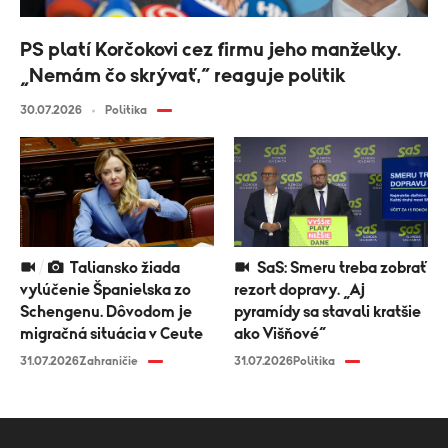
PS platí Korčokovi cez firmu jeho manželky.
„Nemám čo skrývať,“ reaguje politik
30.07.2026
Politika
Taliansko žiada
SaS: Smeru treba zobrať
vylúčenie Španielska zo
rezort dopravy. „Aj
Schengenu. Dôvodom je
pyramídy sa stavali kratšie
migračná situácia v Ceute
ako Višňové“
31.07.2026
Zahraničie
31.07.2026
Politika