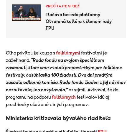
PREČÍTAJTE SI TIEŽ
Tlačová beseda platformy
Otvorená kultúra k členom rady
FPU
Oľha privítal, že kauza s
folklórnymi
festivalmi je
zažehnaná.
"Rada fondu na svojom špeciálnom
zasadnutí, ktoré sme zvolali predovšetkým pre folklórne
festivaly, odsúhlasila 180 žiadostí. Dva dni predtým
zasadla odborná komisia. Rada fondu žiaden z jej návrhov
neznižovala, len navyšovala,"
ozrejmil. Avizoval, že do
programu na podporu
folklórnych
festivalov idú aj
prostriedky ušetrené z iných programov.
Ministerka kritizovala bývalého riaditeľa