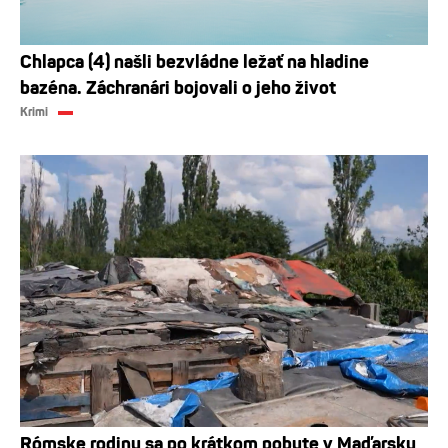
Chlapca (4) našli bezvládne ležať na hladine
bazéna. Záchranári bojovali o jeho život
Krimi
Rómske rodiny sa po krátkom pobyte v Maďarsku