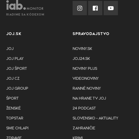
RIADIME SA KÓDEXOM
JOJ.SK
SPRAVODAJSTVO
JOJ
NOVINY.SK
JOJ PLAY
JOJ24.SK
JOJ ŠPORT
NOVINY PLUS
JOJ CZ
VIDEONOVINY
JOJ GROUP
RANNÉ NOVINY
ŠPORT
NA HRANE TV JOJ
ŽENSKÉ
24 PODCAST
TOPSTAR
SLOVENSKO - AKTUALITY
SME CHLAPI
ZAHRANIČIE
ZDRAVIE
KRIMI