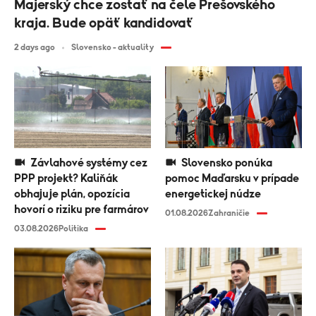
Majerský chce zostať na čele Prešovského
kraja. Bude opäť kandidovať
2 days ago
Slovensko - aktuality
Závlahové systémy cez
Slovensko ponúka
PPP projekt? Kaliňák
pomoc Maďarsku v prípade
obhajuje plán, opozícia
energetickej núdze
hovorí o riziku pre farmárov
01.08.2026
Zahraničie
03.08.2026
Politika