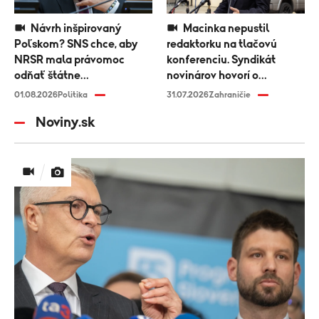
Návrh inšpirovaný
Macinka nepustil
Poľskom? SNS chce, aby
redaktorku na tlačovú
NRSR mala právomoc
konferenciu. Syndikát
odňať štátne
novinárov hovorí o
vyznamenanie
diskriminácii médií
01.08.2026
Politika
31.07.2026
Zahraničie
Noviny.sk