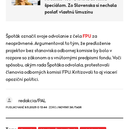
špeciálom. Zo Slovenska si nechala
poslať vlastnú limuzínu
Špoták označil svoje odvolanie z čela
FPU
za
neoprávnené. Argumentoval to tým, že predloženie
projektov bez stanoviska odbornej komisie by bolo v
rozpore so zákonom a s vnútornými predpismi fondu. Voči
spôsobu, akým rada Špotáka odvolala, protestovali
členovia odborných komisií FPU. Kritizovali to aj viacerí
opoziční politici.
redakcia/PAL
PUBLIKOVANÉ
9.5.2025 O 13:44
· ZDROJ
NOVINY.SK/TASR