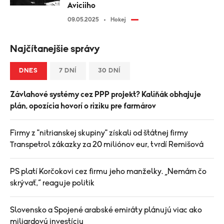
Aviciiho
09.05.2025
Hokej
Najčítanejšie správy
DNES
7 DNÍ
30 DNÍ
Závlahové systémy cez PPP projekt? Kaliňák obhajuje
plán, opozícia hovorí o riziku pre farmárov
Firmy z "nitrianskej skupiny" získali od štátnej firmy
Transpetrol zákazky za 20 miliónov eur, tvrdí Remišová
PS platí Korčokovi cez firmu jeho manželky. „Nemám čo
skrývať,“ reaguje politik
Slovensko a Spojené arabské emiráty plánujú viac ako
miliardovú investíciu