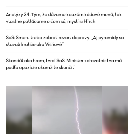
Analýzy 24: Tým, že dávame kauzám kódové mená, tak
vlastne potláčame o čom sú, myslí si Hřích
SaS: Smeru treba zobrať rezort dopravy. „Aj pyramídy sa
stavali kratšie ako Višňové“
Škandál ako hrom, tvrdí SaS. Minister zdravotníctva má
podľa opozície okamžite skončiť