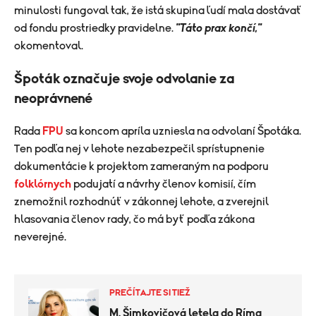
minulosti fungoval tak, že istá skupina ľudí mala dostávať
od fondu prostriedky pravidelne.
"Táto prax končí,"
okomentoval.
Špoták označuje svoje odvolanie za
neoprávnené
Rada
FPU
sa koncom apríla uzniesla na odvolaní Špotáka.
Ten podľa nej v lehote nezabezpečil sprístupnenie
dokumentácie k projektom zameraným na podporu
folklórnych
podujatí a návrhy členov komisií, čím
znemožnil rozhodnúť v zákonnej lehote, a zverejnil
hlasovania členov rady, čo má byť podľa zákona
neverejné.
PREČÍTAJTE SI TIEŽ
M. Šimkovičová letela do Ríma