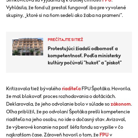
Šimkovičová sa vyjadrila aj k ďalšej činnosti
FPU
.
Vyhlásila, že fond už prestal fungovať iba pre vyvolené
skupiny, „ktoré si na ňom sedeli ako žaba na prameni“.
PREČÍTAJTE SI TIEŽ
Protestujúci žiadali odbornosť a
kompetentnosť. Podľa ministerky
kultúry počúvali "hukot" a "piskot"
Kritizovala tiež bývalého
riaditeľa
FPU Špotáka. Hovorila,
že mal blokovať proces rozhodovania o dotáciách.
Deklarovala, že jeho odvolanie bolo v súlade so
zákonom
.
Oľha priblížil, že po odvolaní Špotáka prešli kompetencie
riaditeľa na jeho osobu, no ide o dočasný stav. Avizoval,
že výberové konanie na posť šéfa fondu sa vypíše v čo
najkratšom čase. Zároveň hovoril o tom, že
FPU
v