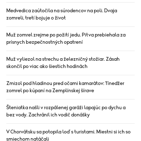
Medvedica zaútočila na súrodencov na poli. Dvaja
zomreli, tretí bojuje o život
Muž zomrel zrejme po požití jedu. Pitva prebiehala za
prísnych bezpečnostných opatrení
Muž vyliezol na strechu a železničný stožiar. Zásah
skončil po viac ako šiestich hodinách
Zmizol pod hladinou pred očami kamarátov: Tínedžer
zomrel po kúpaní na Zemplínskej šírave
Šteniatka našli v rozpálenej garáži lapajúc po dychu a
bez vody. Zachránil ich vodič donášky
V Chorvátsku sa potopila loď s turistami. Miestni si ich so
smiechom natáčali