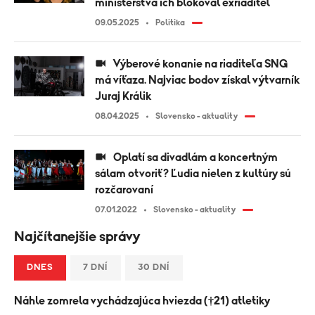
ministerstva ich blokoval exriaditeľ
09.05.2025
Politika
Výberové konanie na riaditeľa SNG
má víťaza. Najviac bodov získal výtvarník
Juraj Králik
08.04.2025
Slovensko - aktuality
Oplatí sa divadlám a koncertným
sálam otvoriť? Ľudia nielen z kultúry sú
rozčarovaní
07.01.2022
Slovensko - aktuality
Najčítanejšie správy
DNES
7 DNÍ
30 DNÍ
Náhle zomrela vychádzajúca hviezda (†21) atletiky