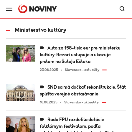
Ministerstvo kultúry
Auto za 158-tisíc eur pre ministerku
kultúry: Rezort ustupuje a ukazuje
prstom na Šutaja Eštoka
23.06.2025
Slovensko - aktuality
SND sa má dočkať rekonštrukcie. Štát
spúšťa verejné obstarávanie
16.06.2025
Slovensko - aktuality
Rada FPU rozdelila dotácie
folklórnym festivalom, podľa