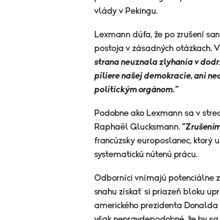
vlády v Pekingu.
Lexmann dúfa, že po zrušení sank
postoja v zásadných otázkach. V
strana neuznala zlyhania v dodr
piliere našej demokracie, ani n
politickým orgánom."
Podobne ako Lexmann sa v stredu
Raphaël Glucksmann.
"Zrušením 
francúzsky europoslanec, ktorý 
systematickú nútenú prácu.
Odborníci vnímajú potenciálne z
snahu získať si priazeň bloku upr
amerického prezidenta Donalda 
však nepravdepodobné, že by sa 