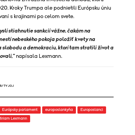
2020. Kroky Trumpa ale podnietili Európsku úniu
aní s krajinami po celom svete.
slí stiahnutie sankcií vážne, čakám na
estí nebeského pokoja položiť kvety na
slobodu a demokraciu, ktorí tam stratili život a
ovali,"
napísala Lexmann.
R/ TV JOJ
Európsky parlament
europoslankyňa
Europoslanci
iriam Lexmann