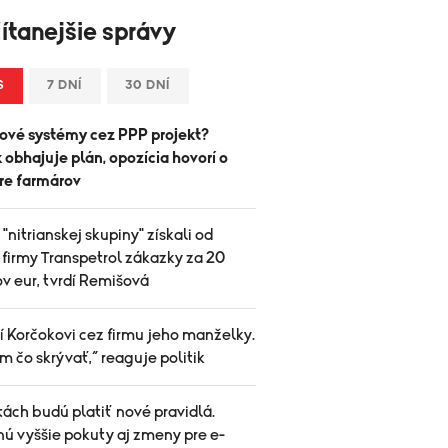
ítanejšie správy
S
7 DNÍ
30 DNÍ
ové systémy cez PPP projekt?
 obhajuje plán, opozícia hovorí o
pre farmárov
 "nitrianskej skupiny" získali od
 firmy Transpetrol zákazky za 20
v eur, tvrdí Remišová
í Korčokovi cez firmu jeho manželky.
 čo skrývať,“ reaguje politik
ách budú platiť nové pravidlá.
nú vyššie pokuty aj zmeny pre e-