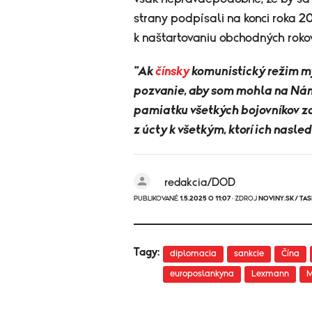
strany podpísali na konci roka 
k naštartovaniu obchodných rokov
"Ak
čínsky
komunistický režim my
pozvanie, aby som mohla na Nám
pamiatku všetkých bojovníkov za 
z úcty k všetkým, ktorí ich nasled
redakcia/DOD
PUBLIKOVANÉ
1.5.2025 O 11:07
· ZDROJ
NOVINY.SK/ TAS
Tagy:
diplomacia
sankcie
Čína
europoslankyna
Lexmann
M