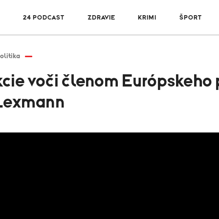
R
24 PODCAST
ZDRAVIE
KRIMI
ŠPORT
olitika
nkcie voči členom Európskeho
 Lexmann