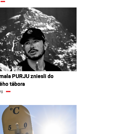
rmala PURJU zniesli do
ého tábora
ny