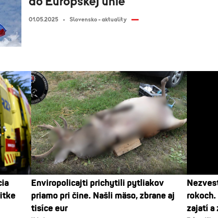
do Európskej únie
01.05.2025
Slovensko - aktuality
cia
Enviropolicajti prichytili pytliakov
Nezvest
itke
priamo pri čine. Našli mäso, zbrane aj
rokoch. 
tisíce eur
zajatí a