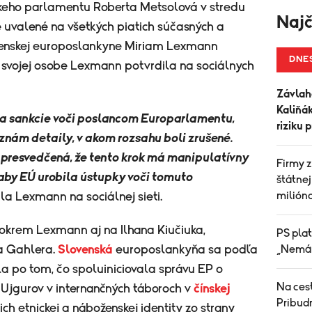
keho parlamentu Roberta Metsolová v stredu
Najč
ie uvalené na všetkých piatich súčasných a
venskej europoslankyne Miriam Lexmann
DNE
i svojej osobe Lexmann potvrdila na sociálnych
Závlah
Kaliňák
la sankcie voči poslancom Europarlamentu,
riziku 
nám detaily, v akom rozsahu boli zrušené.
 presvedčená, že tento krok má manipulatívny
Firmy z
 aby EÚ urobila ústupky voči tomuto
štátnej
milióno
la Lexmann na sociálnej sieti.
 okrem Lexmann aj na Ilhana Kiučiuka,
PS plat
la Gahlera.
Slovenská
europoslankyňa sa podľa
„Nemám
a po tom, čo spoluiniciovala správu EP o
Na cest
Ujgurov v internančných táboroch v
čínskej
Pribud
ich etnickej a náboženskej identity zo strany