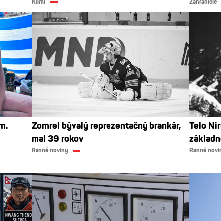
Krimi
Zahraničie
m.
Zomrel bývalý reprezentačný brankár,
Telo Ni
mal 39 rokov
základn
Ranné noviny
Ranné novi