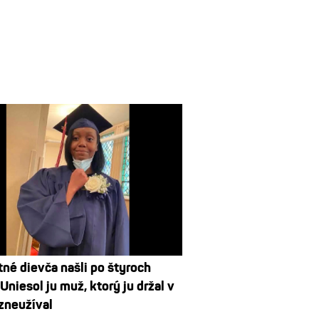
né dievča našli po štyroch
Uniesol ju muž, ktorý ju držal v
 zneužíval