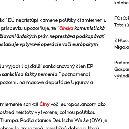
kolobe
FOTO: 
cií EÚ nepristúpi k zmene politiky či zmierneniu
Toto sú
 príspevku upozorňuje, že
"
čínska
komunistická
žiavaní ľudských práv, neprestáva podkopávať
Z Hlas
eoslabuje vplyvové operácie voči európskym
Migaľa
Parlam
 vyjadril aj ďalší sankcionovaný člen EP
Gašpar
sankcií sa fakty nemenia,"
poznamenal
výsled
upozornil na masové deportácie Ujgurov a
miernenie sankcií
Číny
voči europoslancom ako
ostred neistoty vytvorenej colnou politikou
Trumpa. Podľa stanice Deutsche Welle (DW) je
obnovila zmrazená investičná dohoda, ktorú