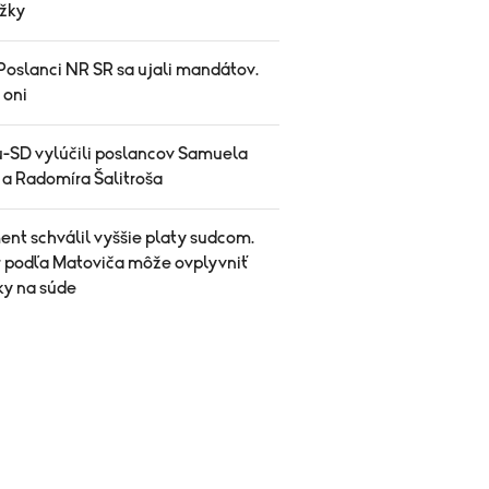
žky
Poslanci NR SR sa ujali mandátov.
 oni
u-SD vylúčili poslancov Samuela
 a Radomíra Šalitroša
ent schválil vyššie platy sudcom.
 podľa Matoviča môže ovplyvniť
ky na súde