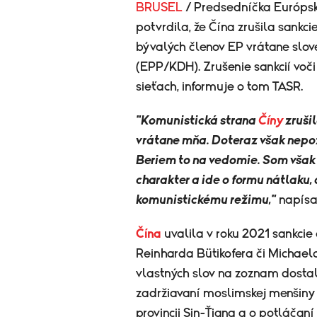
BRUSEL
/ Predsedníčka Európs
potvrdila, že Čína zrušila sankc
bývalých členov EP vrátane slo
(EPP/KDH). Zrušenie sankcií voč
sieťach, informuje o tom TASR.
"Komunistická strana
Číny
zruši
vrátane mňa. Doteraz však nepoz
Beriem to na vedomie. Som však
charakter a ide o formu nátlaku,
komunistickému režimu,"
napísa
Čína
uvalila v roku 2021 sankcie
Reinharda Bütikofera či Michae
vlastných slov na zoznam dostal
zadržiavaní moslimskej menšiny 
provincii Sin-Ťiang a o potláčaní 