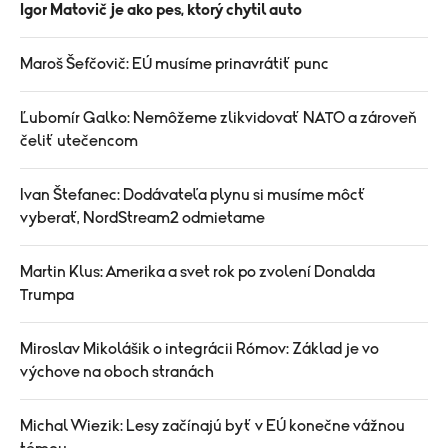
Igor Matovič je ako pes, ktorý chytil auto
Maroš Šefčovič: EÚ musíme prinavrátiť punc
Ľubomír Galko: Nemôžeme zlikvidovať NATO a zároveň
čeliť utečencom
Ivan Štefanec: Dodávateľa plynu si musíme môcť
vyberať, NordStream2 odmietame
Martin Klus: Amerika a svet rok po zvolení Donalda
Trumpa
Miroslav Mikolášik o integrácii Rómov: Základ je vo
výchove na oboch stranách
Michal Wiezik: Lesy začínajú byť v EÚ konečne vážnou