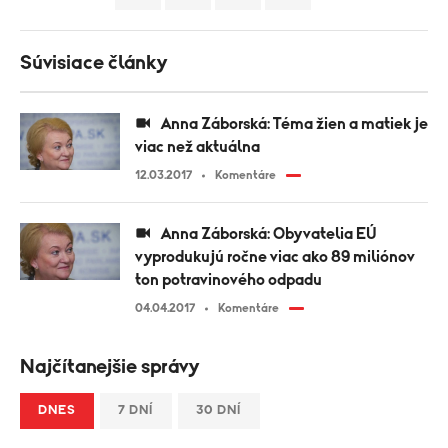
Súvisiace články
Anna Záborská: Téma žien a matiek je
viac než aktuálna
12.03.2017
Komentáre
Anna Záborská: Obyvatelia EÚ
vyprodukujú ročne viac ako 89 miliónov
ton potravinového odpadu
04.04.2017
Komentáre
Najčítanejšie správy
DNES
7 DNÍ
30 DNÍ