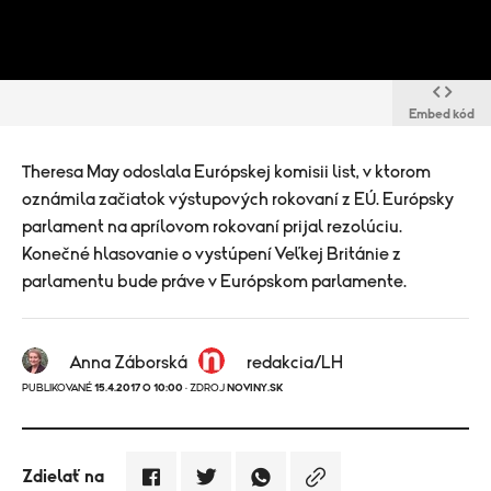
Embed kód
Theresa May odoslala Európskej komisii list, v ktorom
oznámila začiatok výstupových rokovaní z EÚ. Európsky
parlament na aprílovom rokovaní prijal rezolúciu.
Konečné hlasovanie o vystúpení Veľkej Británie z
parlamentu bude práve v Európskom parlamente.
Anna Záborská
redakcia/LH
PUBLIKOVANÉ
15.4.2017 O 10:00
· ZDROJ
NOVINY.SK
Zdielať na