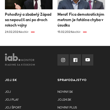
Pohodlný a zbabelý Západ
Merať Fica demokratickým
sa nepoučil ani po dvoch
metrom je fatálna chyba v
rokoch vojny
úsudku
24.02.2024
Archív
15.02.2024
Archív
RIADIME SA KÓDEXOM
JOJ.SK
SPRAVODAJSTVO
JOJ
NOVINY.SK
JOJ PLAY
JOJ24.SK
JOJ ŠPORT
NOVINY PLUS