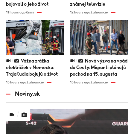
bojovali o jeho život
známej televízie
11 hours ago
Krimi
12 hours ago
Zahraničie
Vážna zrážka
Nová výzva na vpád
električiek v Nemecku:
do Ceuty: Migranti plánujú
Traja ľudia bojujú o život
pochod na 15. augusta
13 hours ago
Zahraničie
13 hours ago
Zahraničie
Noviny.sk