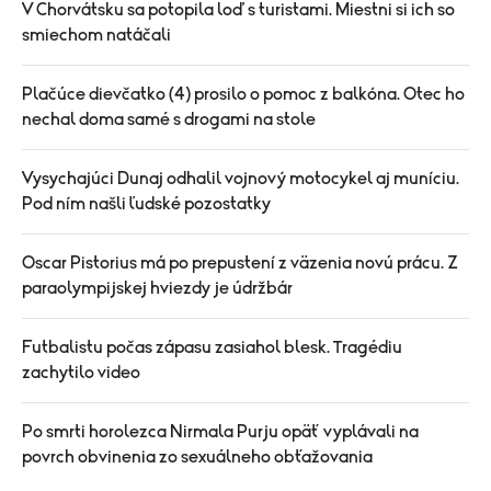
V Chorvátsku sa potopila loď s turistami. Miestni si ich so
smiechom natáčali
Plačúce dievčatko (4) prosilo o pomoc z balkóna. Otec ho
nechal doma samé s drogami na stole
Vysychajúci Dunaj odhalil vojnový motocykel aj muníciu.
Pod ním našli ľudské pozostatky
Oscar Pistorius má po prepustení z väzenia novú prácu. Z
paraolympijskej hviezdy je údržbár
Futbalistu počas zápasu zasiahol blesk. Tragédiu
zachytilo video
Po smrti horolezca Nirmala Purju opäť vyplávali na
povrch obvinenia zo sexuálneho obťažovania