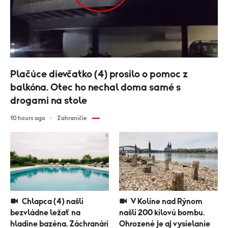
Plačúce dievčatko (4) prosilo o pomoc z
balkóna. Otec ho nechal doma samé s
drogami na stole
10 hours ago
Zahraničie
Chlapca (4) našli
V Kolíne nad Rýnom
bezvládne ležať na
našli 200 kilovú bombu.
hladine bazéna. Záchranári
Ohrozené je aj vysielanie