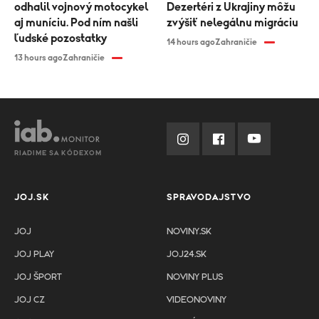
odhalil vojnový motocykel
Dezertéri z Ukrajiny môžu
aj muníciu. Pod ním našli
zvýšiť nelegálnu migráciu
ľudské pozostatky
14 hours ago
Zahraničie
13 hours ago
Zahraničie
RIADIME SA KÓDEXOM
JOJ.SK
SPRAVODAJSTVO
JOJ
NOVINY.SK
JOJ PLAY
JOJ24.SK
JOJ ŠPORT
NOVINY PLUS
JOJ CZ
VIDEONOVINY