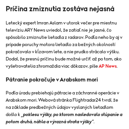
Príčina zmiznutia zostáva nejasná
Letecký expert Imran Aslam v utorok večer pre miestnu
televíziu ARY News uviedol, že zatiaľ nie je jasné, čo
spôsobilo zmiznutie lietadla z radarov. Podľa neho by aj v
prípade poruchy motora lietadlo za bežných okolností
pokračovalo v kĺzavom lete, a nie prudko strácalo výšku.
Dodal, že presnú príčinu bude možné určiť až po tom, ako
vyšetrovatelia zhromaždia viac dôkazov, píše
AP News
.
Pátranie pokračuje v Arabskom mori
Podľa úradu prebiehajú pátracie a záchranné operácie v
Arabskom mori. Webová stránka Flightradar24 tvrdí, že
na základe predbežných údajov vyslaných lietadlom
došlo k
„poklesu výšky, po ktorom nasledovalo stúpanie a
potom druhá, náhla a výrazná strata výšky“
.