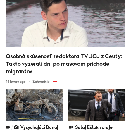
Osobná skúsenosť redaktora TV JOJ z Ceuty:
Takto vyzerali dni po masovom príchode
migrantov
14 hours ago
Zahraničie
Vysychajúci Dunaj
Šutaj Eštok varuje: