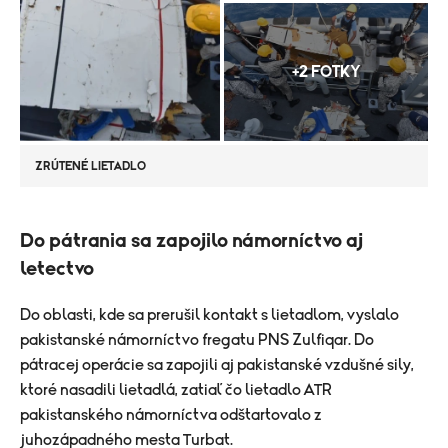
+2 FOTKY
ZRÚTENÉ LIETADLO
Do pátrania sa zapojilo námorníctvo aj
letectvo
Do oblasti, kde sa prerušil kontakt s lietadlom, vyslalo
pakistanské námorníctvo fregatu PNS Zulfiqar. Do
pátracej operácie sa zapojili aj pakistanské vzdušné sily,
ktoré nasadili lietadlá, zatiaľ čo lietadlo ATR
pakistanského námorníctva odštartovalo z
juhozápadného mesta Turbat.