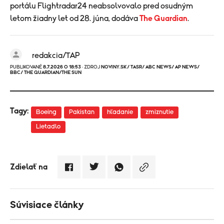
portálu Flightradar24 neabsolvovalo pred osudným
letom žiadny let od 28. júna, dodáva
The Guardian
.
redakcia/TAP
PUBLIKOVANÉ
8.7.2026 O 18:53
· ZDROJ
NOVINY.SK/ TASR/ ABC NEWS/ AP NEWS/
BBC/ THE GUARDIAN/THE SUN
Tagy:
Boeing
Pakistan
hľadanie
zmiznutie
Lietadlo
Zdielať na
Súvisiace články