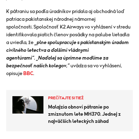
K pátraniu sa podľa úradníkov pridala aj obchodná loď
patriaca pakistanskej národnej námornej
spoločnosti.
Spoločnosť K2 Airways vo vyhlásení v stredu
identifikovala piatich členov posádky na palube lietadla
a uviedla, že
„plne spolupracuje s pakistanským úradom
civilného letectva a ďalšími vládnymi
agentúrami“.
„Naďalej sa úprimne modlíme za
bezpečnosť našich kolegov,“
uvádza sa vo vyhlásení,
opisuje
BBC
.
PREČÍTAJTE SI TIEŽ
Malajzia obnoví pátranie po
zmiznutom lete MH370. Jednej z
najväčších leteckých záhad