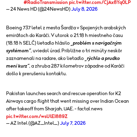
#RadioTransmission
pic.twitter.com/CjAx8Yq0LP
— 24 News HD (@24NewsHD)
July 8, 2026
Boeing 737 letel z mesta Šardža v Spojených arabských
emirátoch do Karáči. V utorok o 21.18 h miestneho času
(18.18 h SELČ) lietadlo hlásilo
„problém s navigačným
systémom“
, uviedol úrad. Približne o tri minúty neskôr
zaznamenali na radare, ako lietadlo
„rýchlo a prudko
mení kurz“
, a zhruba 287 kilometrov západne od Karáči
došlo k prerušeniu kontaktu.
Pakistan launches search and rescue operation for K2
Airways cargo flight that went missing over Indian Ocean
after takeoff from Sharjah, UAE. - factal news
pic.twitter.com/wsUlEI889Z
— AZ Intel (@AZ_Intel_)
July 7, 2026