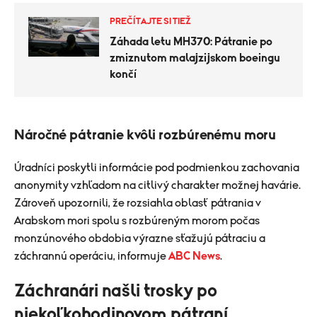
PREČÍTAJTE SI TIEŽ
Záhada letu MH370: Pátranie po
zmiznutom malajzijskom boeingu
končí
Náročné pátranie kvôli rozbúrenému moru
Úradníci poskytli informácie pod podmienkou zachovania
anonymity vzhľadom na citlivý charakter možnej havárie.
Zároveň upozornili, že rozsiahla oblasť pátrania v
Arabskom mori spolu s rozbúreným morom počas
monzúnového obdobia výrazne sťažujú pátraciu a
záchrannú operáciu, informuje
ABC News
.
Záchranári našli trosky po
niekoľkohodinovom pátraní