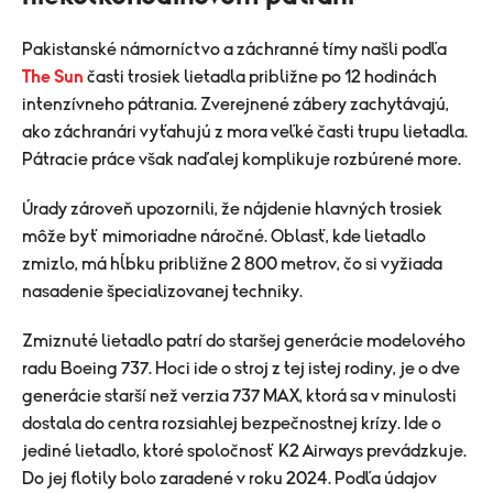
Pakistanské námorníctvo a záchranné tímy našli podľa
The Sun
časti trosiek lietadla približne po 12 hodinách
intenzívneho pátrania. Zverejnené zábery zachytávajú,
ako záchranári vyťahujú z mora veľké časti trupu lietadla.
Pátracie práce však naďalej komplikuje rozbúrené more.
Úrady zároveň upozornili, že nájdenie hlavných trosiek
môže byť mimoriadne náročné. Oblasť, kde lietadlo
zmizlo, má hĺbku približne 2 800 metrov, čo si vyžiada
nasadenie špecializovanej techniky.
Zmiznuté lietadlo patrí do staršej generácie modelového
radu Boeing 737. Hoci ide o stroj z tej istej rodiny, je o dve
generácie starší než verzia 737 MAX, ktorá sa v minulosti
dostala do centra rozsiahlej bezpečnostnej krízy. Ide o
jediné lietadlo, ktoré spoločnosť K2 Airways prevádzkuje.
Do jej flotily bolo zaradené v roku 2024. Podľa údajov