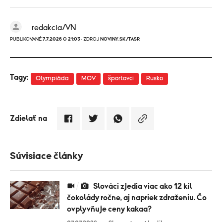
redakcia/VN
PUBLIKOVANÉ
7.7.2026 O 21:03
· ZDROJ
NOVINY.SK/TASR
Tagy:
Olympiáda
MOV
športovci
Rusko
Zdielať na
Súvisiace články
Slováci zjedia viac ako 12 kíl
čokolády ročne, aj napriek zdraženiu. Čo
ovplyvňuje ceny kakaa?