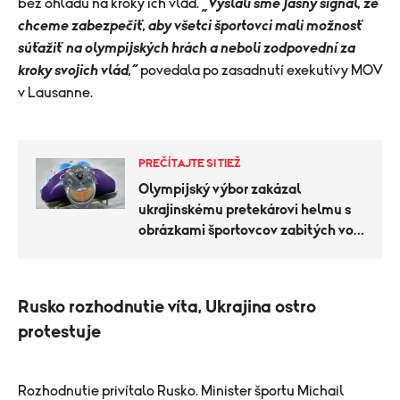
bez ohľadu na kroky ich vlád.
„Vyslali sme jasný signál, že
chceme zabezpečiť, aby všetci športovci mali možnosť
súťažiť na olympijských hrách a neboli zodpovední za
kroky svojich vlád,“
povedala po zasadnutí exekutívy MOV
v Lausanne.
PREČÍTAJTE SI TIEŽ
Olympijský výbor zakázal
ukrajinskému pretekárovi helmu s
obrázkami športovcov zabitých vo
vojne
Rusko rozhodnutie víta, Ukrajina ostro
protestuje
Rozhodnutie privítalo Rusko. Minister športu Michail