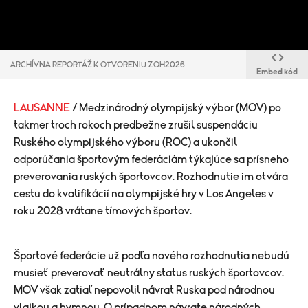
ARCHÍVNA REPORTÁŽ K OTVORENIU ZOH2026
Embed kód
LAUSANNE
/ Medzinárodný olympijský výbor (MOV) po
takmer troch rokoch predbežne zrušil suspendáciu
Ruského olympijského výboru (ROC) a ukončil
odporúčania športovým federáciám týkajúce sa prísneho
preverovania ruských športovcov. Rozhodnutie im otvára
cestu do kvalifikácií na olympijské hry v Los Angeles v
roku 2028 vrátane tímových športov.
Športové federácie už podľa nového rozhodnutia nebudú
musieť preverovať neutrálny status ruských športovcov.
MOV však zatiaľ nepovolil návrat Ruska pod národnou
vlajkou a hymnou. O prípadnom návrate národných