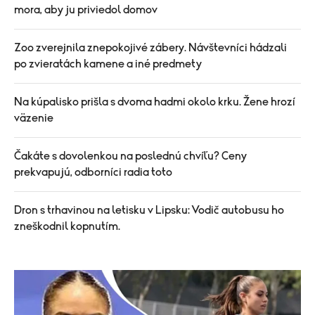
mora, aby ju priviedol domov
Zoo zverejnila znepokojivé zábery. Návštevníci hádzali
po zvieratách kamene a iné predmety
Na kúpalisko prišla s dvoma hadmi okolo krku. Žene hrozí
väzenie
Čakáte s dovolenkou na poslednú chvíľu? Ceny
prekvapujú, odborníci radia toto
Dron s trhavinou na letisku v Lipsku: Vodič autobusu ho
zneškodnil kopnutím.