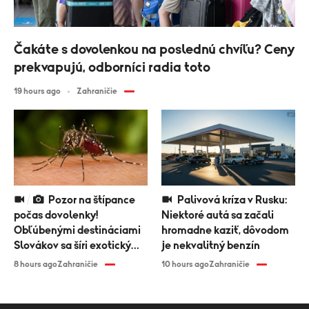
Čakáte s dovolenkou na poslednú chvíľu? Ceny
prekvapujú, odborníci radia toto
19 hours ago
Zahraničie
Pozor na štípance
Palivová kríza v Rusku:
počas dovolenky!
Niektoré autá sa začali
Obľúbenými destináciami
hromadne kaziť, dôvodom
Slovákov sa šíri exotický
je nekvalitný benzín
vírus
8 hours ago
Zahraničie
10 hours ago
Zahraničie