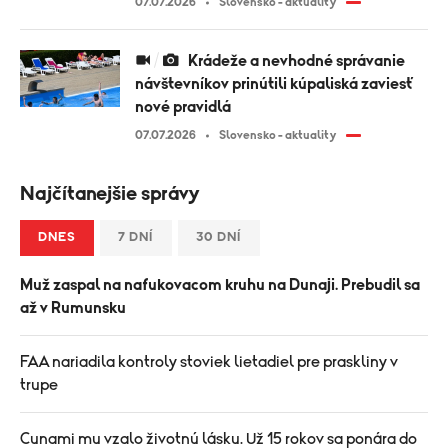
07.07.2026
Slovensko - aktuality
Krádeže a nevhodné správanie
návštevníkov prinútili kúpaliská zaviesť
nové pravidlá
07.07.2026
Slovensko - aktuality
Najčítanejšie správy
DNES
7 DNÍ
30 DNÍ
Muž zaspal na nafukovacom kruhu na Dunaji. Prebudil sa
až v Rumunsku
FAA nariadila kontroly stoviek lietadiel pre praskliny v
trupe
Cunami mu vzalo životnú lásku. Už 15 rokov sa ponára do