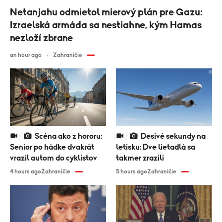
Netanjahu odmietol mierový plán pre Gazu:
Izraelská armáda sa nestiahne, kým Hamas
nezloží zbrane
an hour ago
Zahraničie
Scéna ako z hororu:
Desivé sekundy na
Senior po hádke dvakrát
letisku: Dve lietadlá sa
vrazil autom do cyklistov
takmer zrazili
4 hours ago
Zahraničie
5 hours ago
Zahraničie