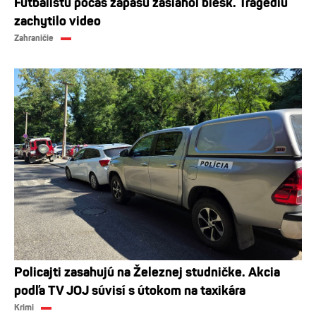
Futbalistu počas zápasu zasiahol blesk. Tragédiu
zachytilo video
Zahraničie
Policajti zasahujú na Železnej studničke. Akcia
podľa TV JOJ súvisí s útokom na taxikára
Krimi