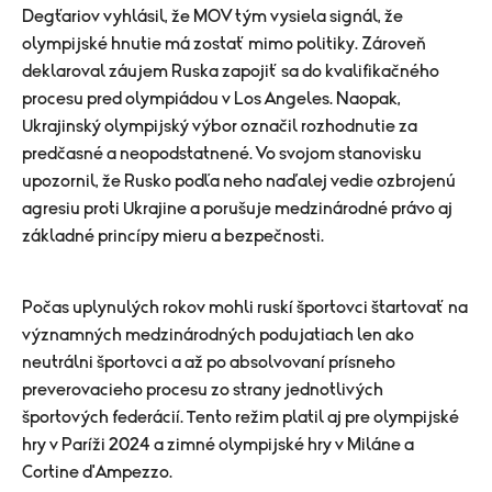
Degťariov vyhlásil, že MOV tým vysiela signál, že
olympijské hnutie má zostať mimo politiky. Zároveň
deklaroval záujem Ruska zapojiť sa do kvalifikačného
procesu pred olympiádou v Los Angeles.
Naopak,
Ukrajinský olympijský výbor označil rozhodnutie za
predčasné a neopodstatnené. Vo svojom stanovisku
upozornil, že Rusko podľa neho naďalej vedie ozbrojenú
agresiu proti Ukrajine a porušuje medzinárodné právo aj
základné princípy mieru a bezpečnosti.
Počas uplynulých rokov mohli ruskí športovci štartovať na
významných medzinárodných podujatiach len ako
neutrálni športovci a až po absolvovaní prísneho
preverovacieho procesu zo strany jednotlivých
športových federácií. Tento režim platil aj pre olympijské
hry v Paríži 2024 a zimné olympijské hry v Miláne a
Cortine d'Ampezzo.