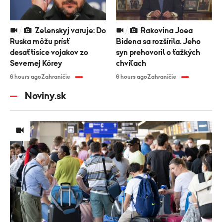
Zelenskyj varuje: Do
Rakovina Joea
Ruska môžu prísť
Bidena sa rozšírila. Jeho
desaťtisíce vojakov zo
syn prehovoril o ťažkých
Severnej Kórey
chvíľach
6 hours ago
Zahraničie
6 hours ago
Zahraničie
Noviny.sk