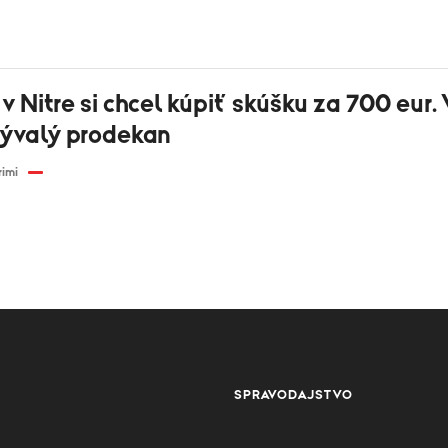
v Nitre si chcel kúpiť skúšku za 700 eur.
bývalý prodekan
rimi
SPRAVODAJSTVO