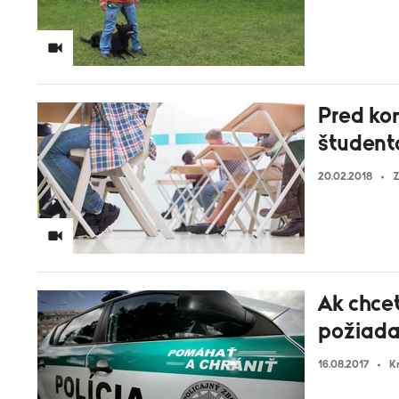
Pred ko
študent
20.02.2018
Z
Ak chcet
požiada
16.08.2017
K