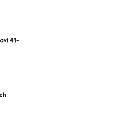
aví 41-
ých