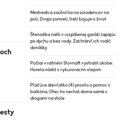
Medvedica zaútočila na súrodencov na
poli. Dvaja zomreli, tretí bojuje o život
Šteniatka našli v rozpálenej garáži lapajúc
po dychu a bez vody. Zachránil ich vodič
donášky
ňoch
Požiar v rafinérii Slovnaft vystrašil okolie:
Horela nádrž s vykurovacím olejom
Plačúce dievčatko (4) prosilo o pomoc z
balkóna. Otec ho nechal doma samé s
drogami na stole
testy