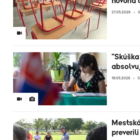
hovoria
27.05.2026
S
"Skúška 
absolvu
18.05.2026
S
Mestská 
preveril