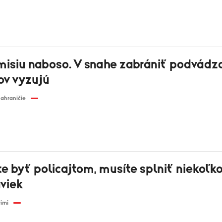
misiu naboso. V snahe zabrániť podvádza
ov vyzujú
ahraničie
e byť policajtom, musíte splniť niekoľk
viek
rimi