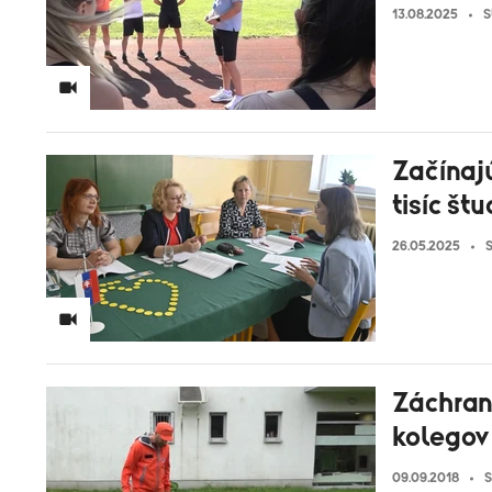
13.08.2025
S
Začínajú
tisíc št
26.05.2025
S
Záchran
kolegov
09.09.2018
S