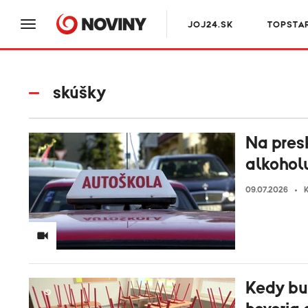
JOJ24.SK
TOPSTA
skúšky
Na pres
alkohol
09.07.2026
K
Kedy bu