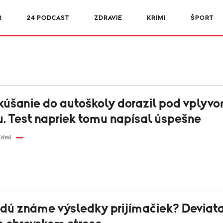
R
24 PODCAST
ZDRAVIE
KRIMI
ŠPORT
kúšanie do autoškoly dorazil pod vplyv
u. Test napriek tomu napísal úspešne
rimi
dú známe výsledky prijímačiek? Deviata