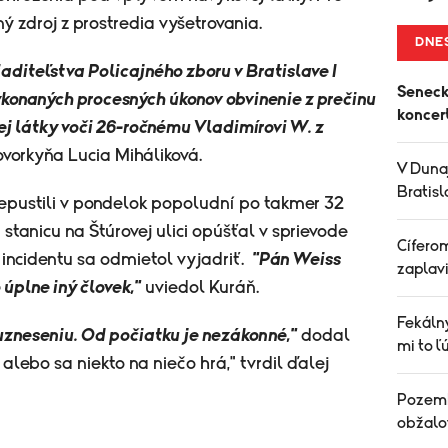
ný zdroj z prostredia vyšetrovania.
DNE
iaditeľstva Policajného zboru v Bratislave I
Seneck
konaných procesných úkonov obvinenie z prečinu
koncert
j látky voči 26-ročnému Vladimírovi W. z
ovorkyňa Lucia Miháliková.
V Dunaj
Bratisl
pustili v pondelok popoludní po takmer 32
stanicu na Štúrovej ulici opúšťal v sprievode
Cífero
 incidentu sa odmietol vyjadriť.
"Pán Weiss
zaplavi
 úplne iný človek,"
uviedol Kuráň.
Fekálny
zneseniu. Od počiatku je nezákonné,"
dodal
mi to ľ
lebo sa niekto na niečo hrá," tvrdil ďalej
Pozemk
obžalov