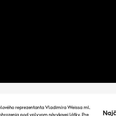
alového reprezentanta Vladimíra Weissa ml.
Najč
u ohrozenia pod vplyvom návykovej látky. Pre