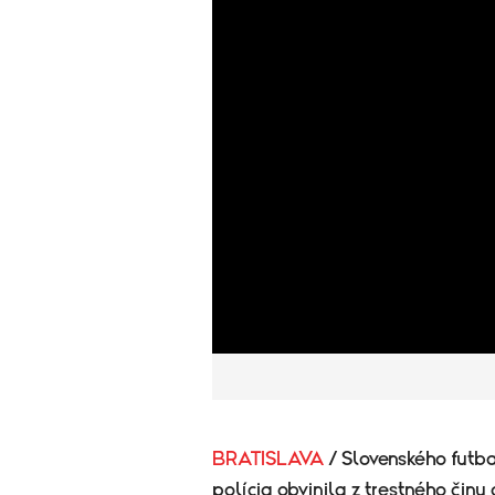
BRATISLAVA
/ Slovenského futb
polícia obvinila z trestného čin