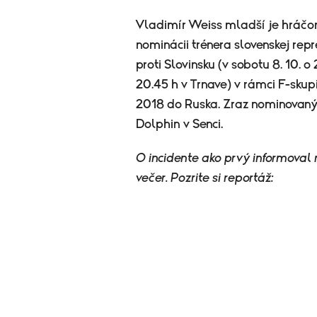
Vladimír Weiss mladší
je hráčo
nominácii trénera slovenskej re
proti Slovinsku (v sobotu 8. 10. o
20.45 h v Trnave) v rámci F-skup
2018 do Ruska. Zraz nominovanýc
Dolphin v Senci.
O incidente ako prvý informoval r
večer. Pozrite si reportáž: