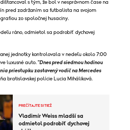
 dištancoval s tým, že bol v nesprávnom čase na
ín pred zadržaním sa futbalista na svojom
ografiou zo spoločnej husaciny.
nedeľu ráno, odmietol sa podrobiť dychovej
anej jednotky kontrolovala v nedeľu okolo 7:00
ve luxusné auto.
"Dnes pred siedmou hodinou
nia priestupku zastavený vodič na Mercedes
a bratislavskej polície Lucia Miháliková.
PREČÍTAJTE SI TIEŽ
Vladimír Weiss mladší sa
odmietol podrobiť dychovej