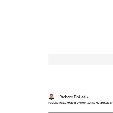
Richard Bolješik
PUBLIKOVANÉ
3.10.2016 O 18:00
· ZDROJ
NOVINY.SK
,
SI