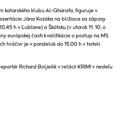
m katarského klubu Al-Gharafa, figuruje v
prezentácie Jána Kozáka na blížiace sa zápasy
 20.45 h v Ľubľane) a Škótsku (v utorok 11. 10. o
iny európskej časti kvalifikácie o postup na MS
h hráčov je v pondelok do 15.00 h v hoteli
eportér Richard Bolješik v relácii KRIMI v nedeľu