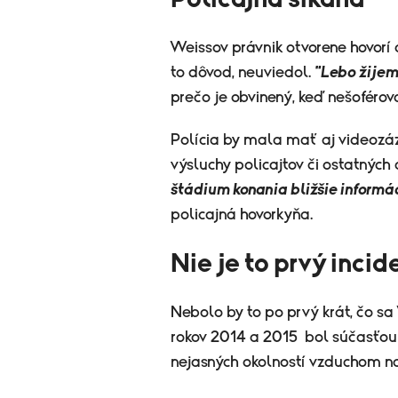
Weissov právnik otvorene hovorí o
to dôvod, neuviedol.
"Lebo žijem
prečo je obvinený, keď nešoférov
Polícia by mala mať aj videozáz
výsluchy policajtov či ostatných 
štádium konania bližšie informá
policajná hovorkyňa.
Nie je to prvý incid
Nebolo by to po prvý krát, čo sa
rokov 2014 a 2015 bol súčasťou 
nejasných okolností vzduchom nak