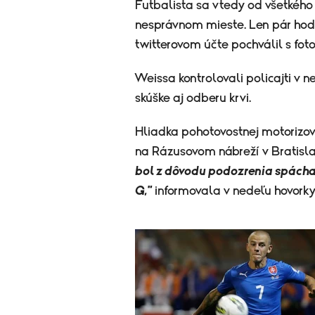
Futbalista sa vtedy od všetkého
nesprávnom mieste. Len pár hod
twitterovom účte pochválil s fot
Weissa kontrolovali policajti v 
skúške aj odberu krvi.
Hliadka pohotovostnej motorizov
na Rázusovom nábreží v Bratisla
bol z dôvodu podozrenia spácha
G,"
informovala v nedeľu hovorkyň