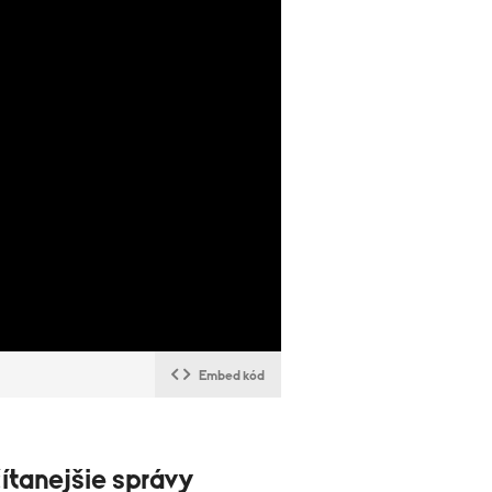
Embed kód
ítanejšie správy