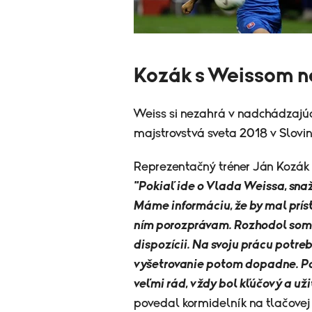
Kozák s Weissom n
Weiss si nezahrá v nadchádzajúc
majstrovstvá sveta 2018 v Slovins
Reprezentačný tréner Ján Kozák 
"Pokiaľ ide o Vlada Weissa, snaži
Máme informáciu, že by mal prísť
ním porozprávam. Rozhodol som 
dispozícii. Na svoju prácu potre
vyšetrovanie potom dopadne. P
veľmi rád, vždy bol kľúčový a už
povedal kormidelník na tlačovej 