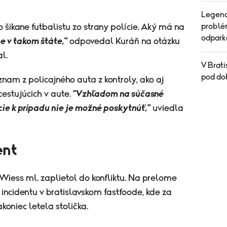
Legend
problé
 šikane futbalistu zo strany polície. Aký má na
odpark
e v takom štáte,"
odpovedal Kuráň na otázku
al.
V Brati
pod do
nam z policajného auta z kontroly, ako aj
cestujúcich v aute.
"Vzhľadom na súčasné
cie k prípadu nie je možné poskytnúť,"
uviedla
ent
 Wiess ml. zaplietol do konfliktu. Na prelome
incidentu v bratislavskom fastfoode, kde za
oniec letela stolička.