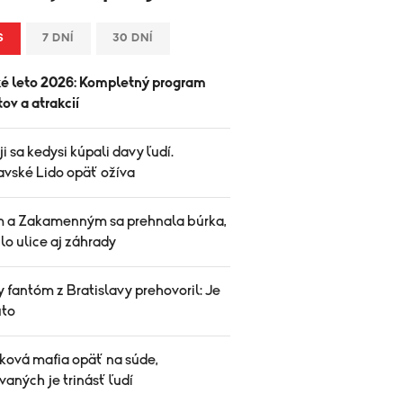
S
7 DNÍ
30 DNÍ
é leto 2026: Kompletný program
ov a atrakcií
i sa kedysi kúpali davy ľudí.
avské Lido opäť ožíva
m a Zakamenným sa prehnala búrka,
lo ulice aj záhrady
 fantóm z Bratislavy prehovoril: Je
úto
ová mafia opäť na súde,
aných je trinásť ľudí