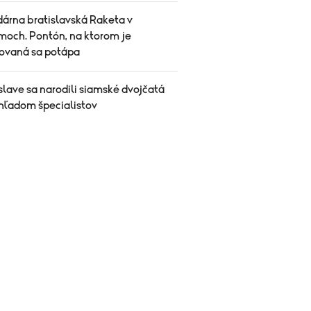
árna bratislavská Raketa v
moch. Pontón, na ktorom je
ovaná sa potápa
slave sa narodili siamské dvojčatá
hľadom špecialistov