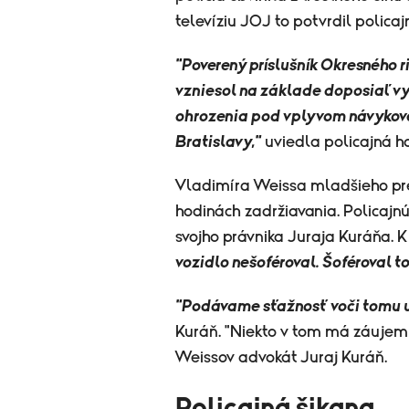
televíziu JOJ to potvrdil policaj
"Poverený príslušník Okresného r
vzniesol na základe doposiaľ vy
ohrozenia pod vplyvom návykove
Bratislavy,"
uviedla policajná h
Vladimíra Weissa mladšieho pre
hodinách zadržiavania. Policajnú 
svojho právnika Juraja Kuráňa. K
vozidlo nešoféroval. Šoféroval to
"Podávame sťažnosť voči tomu u
Kuráň. "Niekto v tom má záujem a
Weissov advokát Juraj Kuráň.
Policajná šikana