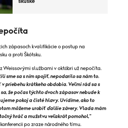
skúške
epočíta
ich zápasoch kvalifikácie o postup na
ku a proti Škótsku.
z Weissovými službami v októbri už nepočíta.
li sme sa s ním spojiť, nepodarilo sa nám to.
 v priebehu krátkeho obdobia. Veľmi rád sa s
sa, že počas týchto dvoch zápasov nebude k
bujeme pokoj a čisté hlavy. Uvidíme, ako to
otom môžeme urobiť ďalšie závery. Vlada mám
itočný hráč a mužstvu veľakrát pomohol,"
konferencii po zraze národného tímu.