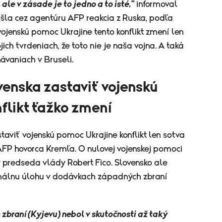
 ale v zásade je to jedno a to isté,"
informoval
išla cez agentúru AFP reakcia z Ruska, podľa
vojenskú pomoc Ukrajine tento konflikt zmení len
jich tvrdeniach, že toto nie je naša vojna. A taká
návaniach v Bruseli.
enska zastaviť vojenskú
flikt ťažko zmení
taviť vojenskú pomoc Ukrajine konflikt len sotva
FP hovorca Kremľa. O nulovej vojenskej pomoci
 predseda vlády Robert Fico. Slovensko ale
málnu úlohu v dodávkach západných zbraní
zbraní (Kyjevu) nebol v skutočnosti až taký