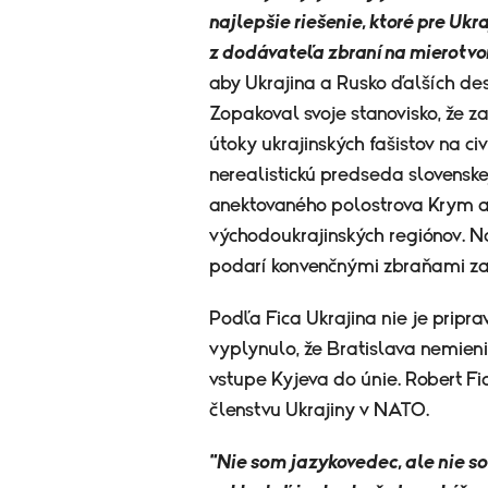
najlepšie riešenie, ktoré pre U
z dodávateľa zbraní na mierotvo
aby Ukrajina a Rusko ďalších des
Zopakoval svoje stanovisko, že z
útoky ukrajinských fašistov na ci
nerealistickú predseda slovenske
anektovaného polostrova Krym a
východoukrajinských regiónov. N
podarí konvenčnými zbraňami za
Podľa Fica Ukrajina nie je pripra
vyplynulo, že Bratislava nemieni
vstupe Kyjeva do únie. Robert Fi
členstvu Ukrajiny v NATO.
"Nie som jazykovedec, ale nie so