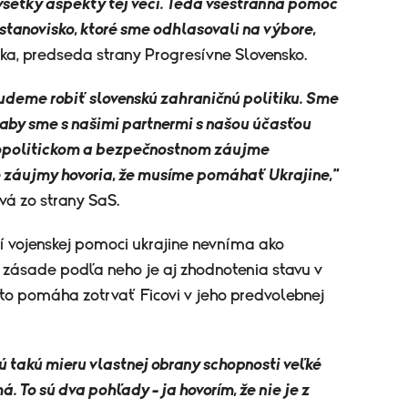
 všetky aspekty tej veci. Teda všestranná pomoc
 stanovisko, ktoré sme odhlasovali na výbore,
a, predseda strany Progresívne Slovensko.
budeme robiť slovenskú zahraničnú politiku. Sme
 aby sme s našimi partnermi s našou účasťou
geopolitickom a bezpečnostnom záujme
e záujmy hovoria, že musíme pomáhať Ukrajine,"
vá zo strany SaS.
 vojenskej pomoci ukrajine nevníma ako
zásade podľa neho je aj zhodnotenia stavu v
to pomáha zotrvať Ficovi v jeho predvolebnej
ú takú mieru vlastnej obrany schopnosti veľké
 To sú dva pohľady – ja hovorím, že nie je z