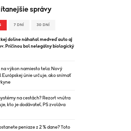
ítanejšie správy
S
7 DNÍ
30 DNÍ
ckej doline náhaňal medveď auto aj
ov. Príčinou bol nelegálny biologický
 na výkon namiesto tela: Nový
 Európskej únie určuje, ako snímať
vkyne
systémy na cestách? Rezort vnútra
je, kto je dodávateľ, PS zvoláva
ostanete peniaze z 2 % dane? Toto