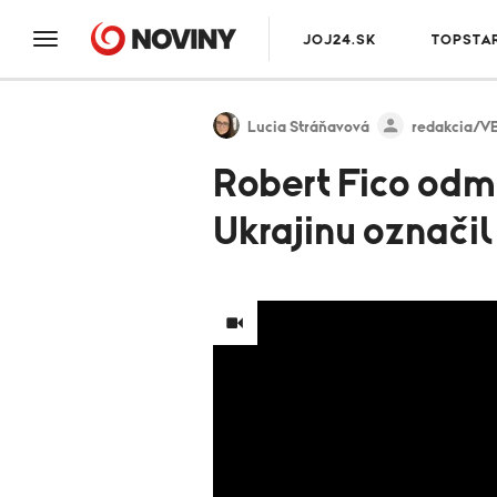
JOJ24.SK
TOPSTA
Lucia Stráňavová
redakcia/V
Robert Fico odmi
Ukrajinu označil