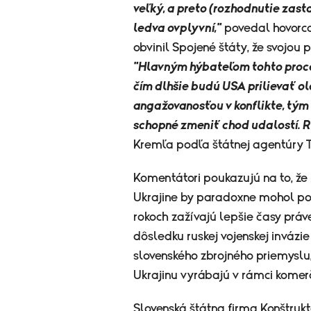
veľký, a preto (rozhodnutie zast
ledva ovplyvní,"
povedal hovorca
obvinil Spojené štáty, že svojou 
"Hlavným hýbateľom tohto proces
čím dlhšie budú USA prilievať ol
angažovanosťou v konflikte, tým
schopné zmeniť chod udalostí. R
Kremľa podľa štátnej agentúry 
Komentátori poukazujú na to, že 
Ukrajine by paradoxne mohol poš
rokoch zažívajú lepšie časy práve
dôsledku ruskej vojenskej invázie 
slovenského zbrojného priemyslu
Ukrajinu vyrábajú v rámci komer
Slovenská štátna firma Konštru