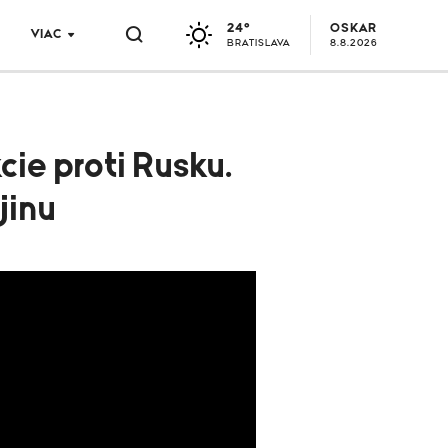
24°
OSKAR
VIAC
BRATISLAVA
8.8.2026
ie proti Rusku.
jinu