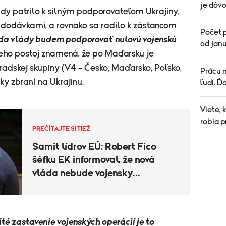
je dôvo
ády patrilo k silným podporovateľom Ukrajiny,
 dodávkami, a rovnako sa radilo k zástancom
Počet p
da vlády budem podporovať nulovú vojenskú
od janu
Jeho postoj znamená, že po Maďarsku je
adskej skupiny (V4 – Česko, Maďarsko, Poľsko,
Prácu n
y zbraní na Ukrajinu.
ľudí. Ď
Viete, 
robia p
PREČÍTAJTE SI TIEŽ
Samit lídrov EÚ: Robert Fico
šéfku EK informoval, že nová
vláda nebude vojensky
podporovať Ukrajinu
ité zastavenie vojenských operácií je to