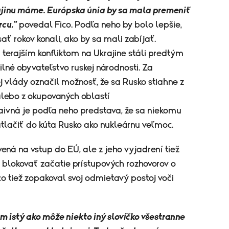
krajinu máme. Európska únia by sa mala premeniť
rcu,"
povedal Fico. Podľa neho by bolo lepšie,
ať rokov konali, ako by sa mali zabíjať.
a terajším konfliktom na Ukrajine stáli predtým
vilné obyvateľstvo ruskej národnosti. Za
j vlády označil možnosť, že sa Rusko stiahne z
lebo z okupovaných oblastí
aivná je podľa neho predstava, že sa niekomu
tlačiť do kúta Rusko ako nukleárnu veľmoc.
vená na vstup do EÚ, ale z jeho vyjadrení tiež
 blokovať začatie prístupových rozhovorov o
co tiež zopakoval svoj odmietavý postoj voči
m istý ako môže niekto iný slovíčko všestranne