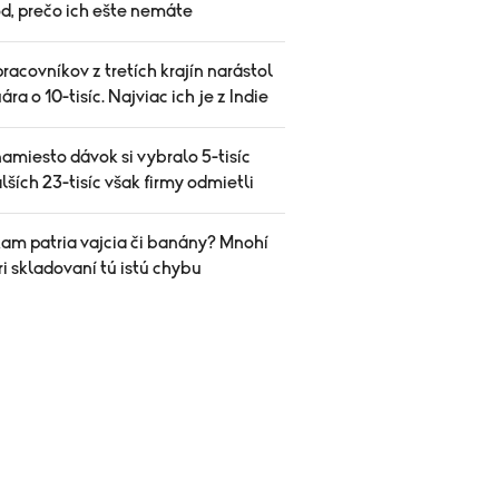
d, prečo ich ešte nemáte
racovníkov z tretích krajín narástol
ára o 10-tisíc. Najviac ich je z Indie
amiesto dávok si vybralo 5-tisíc
alších 23-tisíc však firmy odmietli
kam patria vajcia či banány? Mnohí
ri skladovaní tú istú chybu