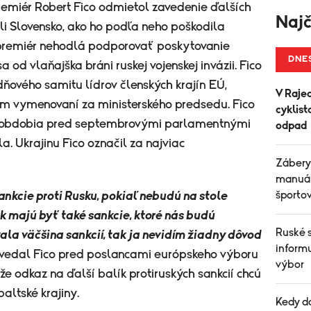
remiér Robert Fico odmietol zavedenie ďalších
Najč
ili Slovensko, ako ho podľa neho poškodila
o premiér nehodlá podporovať poskytovanie
DNE
a od vlaňajška bráni ruskej vojenskej invázii. Fico
ňového samitu lídrov členských krajín EÚ,
V Raje
om vymenovaní za ministerského predsedu. Fico
cyklist
h z obdobia pred septembrovými parlamentnými
odpad
a. Ukrajinu Fico označil za najviac
Zábery
manuál
športo
kcie proti Rusku, pokiaľ nebudú na stole
k majú byť také sankcie, ktoré nás budú
Ruské 
la väčšina sankcií, tak ja nevidím žiadny dôvod
informu
edal Fico pred poslancami európskeho výboru
výbor
e odkaz na ďalší balík protiruských sankcií chcú
altské krajiny.
Kedy d