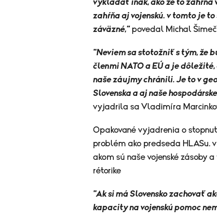
vykladať inak, ako že to zahŕňa
zahŕňa aj vojenskú. v tomto je to
záväzné,"
povedal Michal Šimečk
"Neviem sa stotožniť s tým, že 
členmi NATO a EÚ a je dôležité,
naše záujmy chránili. Je to v 
Slovenska a aj naše hospodársk
vyjadrila sa Vladimíra Marcinko
Opakované vyjadrenia o stopnutí
problém ako predseda HLASu. v 
akom sú naše vojenské zásoby a 
rétorike
"Ak si má Slovensko zachovať ak
kapacity na vojenskú pomoc nemá.