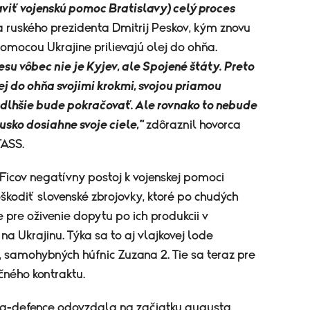
aviť vojenskú pomoc Bratislavy) celý proces
 ruského prezidenta Dmitrij Peskov, kým znovu
pomocou Ukrajine prilievajú olej do ohňa.
u vôbec nie je Kyjev, ale Spojené štáty. Preto
ej do ohňa svojimi krokmi, svojou priamou
 dlhšie bude pokračovať. Ale rovnako to nebude
usko dosiahne svoje ciele,"
zdôraznil hovorca
TASS.
Ficov negatívny postoj k vojenskej pomoci
kodiť slovenské zbrojovky, ktoré po chudých
 pre oživenie dopytu po ich produkcii v
na Ukrajinu. Týka sa to aj vlajkovej lode
, samohybných húfnic Zuzana 2. Tie sa teraz pre
čného kontraktu.
kta-defence odovzdala na začiatku augusta