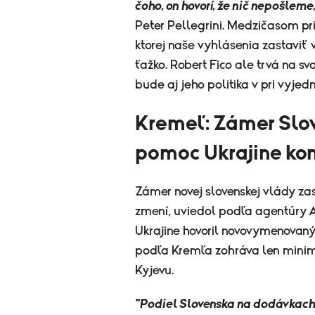
čoho, on hovorí, že nič nepošleme,
Peter Pellegrini. Medzičasom pr
ktorej naše vyhlásenia zastaviť 
ťažko. Robert Fico ale trvá na svo
bude aj jeho politika v pri vyjed
Kremeľ: Zámer Slov
pomoc Ukrajine kon
Zámer novej slovenskej vlády zas
zmení, uviedol podľa agentúry A
Ukrajine hovoril novovymenovaný
podľa Kremľa zohráva len mini
Kyjevu.
"Podiel Slovenska na dodávkach 