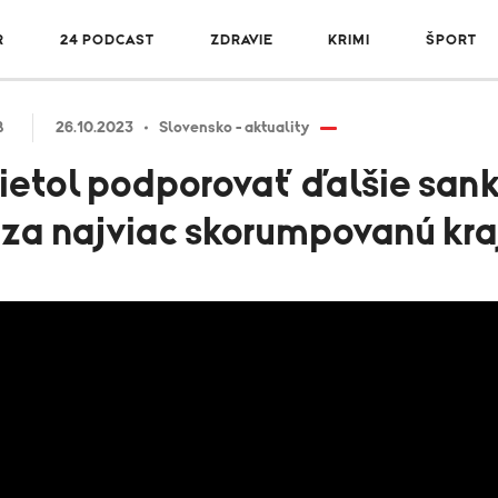
R
24 PODCAST
ZDRAVIE
KRIMI
ŠPORT
B
26.10.2023
Slovensko - aktuality
etol podporovať ďalšie sankc
 za najviac skorumpovanú kra