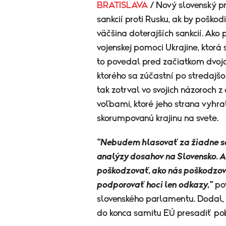
BRATISLAVA
/ Nový slovenský p
sankcií proti Rusku, ak by poškod
väčšina doterajších sankcií. Ak
vojenskej pomoci Ukrajine, ktorá s
to povedal pred začiatkom dvojd
ktorého sa zúčastní po stredajš
tak zotrval vo svojich názoroc
voľbami, ktoré jeho strana vyhral
skorumpovanú krajinu na svete.
"Nebudem hlasovať za žiadne san
analýzy dosahov na Slovensko. A
poškodzovať, ako nás poškodzova
podporovať hoci len odkazy,"
pov
slovenského parlamentu. Dodal, ž
do konca samitu EÚ presadiť pob