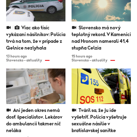
Viac ako tisíc
Slovensko má nový
vykázaní násilníkov: Polícia
teplotný rekord. V Kamenici
trvá na tom, že v prípade z
nad Hronom namerali 41,4
Gelnice nezlyhala
stupňa Celzia
13 hours ago
15 hours ago
Slovensko - aktuality
Slovensko - aktuality
Ani jeden okres nemá
Tváril sa, že ju ide
dosť špecialistov. Lekárov
vyšetriť. Polícia vyšetruje
do ambulancií takmer nič
sexuálne násilie v
neláka
bratislavskej sanitke