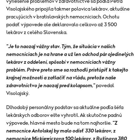
vyriešenie problémov v zdravotníctve sa podľa Petra
Visolajského pripojila takmer polovica lekárov, aktuálne
pracujúcich v bratislavských nemocniciach. Ochotu
podať výpovede ale deklarovalo celkovo až 3 500
lekárov z celého Slovenska.
"Je to naozaj vážny stav. Tým, že situácia v našich
nemocniciach je na hrane a už len odchod pár ojedinelých
lekárov z oddelení, spôsobí v nemocniciach vážny
problém. Práve preto sme sa rozhodli pristúpiť k takejto
krajnej možnosti a zatlačiť na vládu, pretože naše
zdravotníctvo je naozaj pred kolapsom,"
povedal
Visolajský.
Dlhodobý personálny podstav sa aktuálne podľa šéfa
lekárskych odborov ešte vyhrotil. Ak skutočne padnú
výpovede, hlavné mesto bude na tom najhoršie.
"Z
nemocnice Antolskej by malo odísť 330 lekárov, z
nemocnice Mickiewiczova 100 lekárov, z Ružinova 380