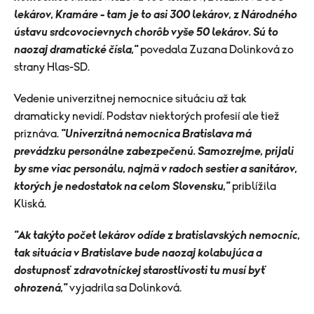
lekárov, Kramáre - tam je to asi 300 lekárov, z Národného
ústavu srdcovocievnych chorôb vyše 50 lekárov. Sú to
naozaj dramatické čísla,"
povedala Zuzana Dolinková zo
strany Hlas-SD.
Vedenie univerzitnej nemocnice situáciu až tak
dramaticky nevidí. Podstav niektorých profesií ale tiež
priznáva.
"Univerzitná nemocnica Bratislava má
prevádzku personálne zabezpečenú. Samozrejme, prijali
by sme viac personálu, najmä v radoch sestier a sanitárov,
ktorých je nedostatok na celom Slovensku,"
priblížila
Kliská.
"Ak takýto počet lekárov odíde z bratislavských nemocníc,
tak situácia v Bratislave bude naozaj kolabujúca a
dostupnosť zdravotníckej starostlivosti tu musí byť
ohrozená,"
vyjadrila sa Dolinková.