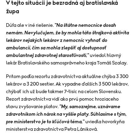
V tejto situácii je bezradná aj bratislavská
župa
Dúfa ale v iné riešenie.
"Na štátne nemocnice dosah
nemám. Nevylučujem, že by mohla táto štrajková aktivita
lekárov nejakých lekárov z nemocníc vyhnať do
ambulancií, čím sa mohla zlepšiť aj dostupnosť
ambulantnej zdravotnej starostlivosti,"
uviedol hlavný
lekár Bratislavského samosprávneho kraja Tomáš Szalay.
Pritom podľa rezortu zdravotníctva aktuálne chýba 3 300
lekárov a 3 200 sestier. Ak vypadne ďalších 3 500 lekárov,
chýbať ich už bude takmer 7-tisíc na celom Slovensku.
Rezort zdravotníctva vidí ako prvú pomoc hroziaceho
stavu zvyšovanie platov.
"My, samozrejme, uznávame
zdravotníkom ich nárok na vyššie platy. Súhlasíme s tým,
pre ministerstvo je to kľúčová téma,"
uviedla hovorkyňa
ministerstva zdravotníctva Petra Lániková.