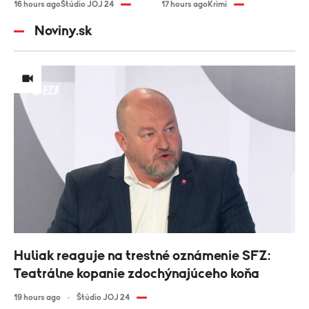
16 hours ago
Štúdio JOJ 24
17 hours ago
Krimi
Noviny.sk
Huliak reaguje na trestné oznámenie SFZ:
Teatrálne kopanie zdochýnajúceho koňa
19 hours ago
Štúdio JOJ 24