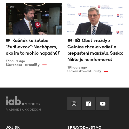
Kaliňák ku žalobe
Obeť vraždy z
"čurillovcov": Nechápem,
Gelnice chcela vedieť o
ako im to mohlo napadnúť
prepustení manžela. Susko:
Nikto ju neinformoval
17 hours ago
Slovensko - aktuality
19 hours ago
Slovensko - aktuality
RIADIME SA KÓDEXOM
JOJ.SK
SPRAVODAJSTVO