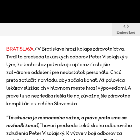
Embed kód
BRATISLAVA
/ V Bratislave hrozí kolaps zdravotníctva.
Tvrdí to predseda lekárskych odborov Peter Visolajský s
tým, že tento stav potvrdzuje aj čoraz častejšie
zatváranie oddelení pre nedostatok personálu. Chcú
preto zatlačiť na vládu, aby začala konať. Až polovica
lekárov slúžiacich v hlavnom meste hrozí výpoveďami. A
práve tu sa nezriedka riešia tie najzávažnejšie zdravotné
komplikácie z celého Slovenska.
"Tá situácia je mimoriadne vážna, a práve preto sme sa
rozhodli konať,"
hovorí predseda Lekárskeho odborového
združenia Peter Visolajský. K výzve v boji odborov za