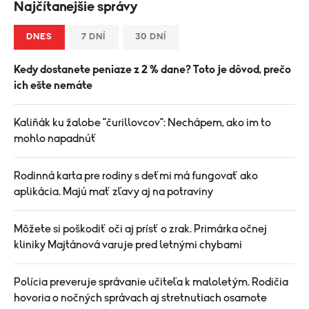
Najčítanejšie správy
DNES
7 DNÍ
30 DNÍ
Kedy dostanete peniaze z 2 % dane? Toto je dôvod, prečo
ich ešte nemáte
Kaliňák ku žalobe "čurillovcov": Nechápem, ako im to
mohlo napadnúť
Rodinná karta pre rodiny s deťmi má fungovať ako
aplikácia. Majú mať zľavy aj na potraviny
Môžete si poškodiť oči aj prísť o zrak. Primárka očnej
kliniky Majtánová varuje pred letnými chybami
Polícia preveruje správanie učiteľa k maloletým. Rodičia
hovoria o nočných správach aj stretnutiach osamote