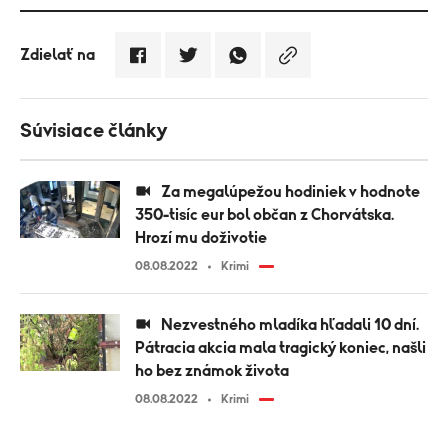
Zdielať na
Súvisiace články
Za megalúpežou hodiniek v hodnote
350-tisíc eur bol občan z Chorvátska.
Hrozí mu doživotie
08.08.2022
Krimi
Nezvestného mladíka hľadali 10 dní.
Pátracia akcia mala tragický koniec, našli
ho bez známok života
08.08.2022
Krimi