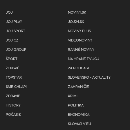
JOJ
NOVINY.SK
JOJ PLAY
JOJ24.SK
JOJ ŠPORT
NOVINY PLUS
JOJ CZ
VIDEONOVINY
JOJ GROUP
RANNÉ NOVINY
ŠPORT
NA HRANE TV JOJ
ŽENSKÉ
24 PODCAST
TOPSTAR
SLOVENSKO - AKTUALITY
SME CHLAPI
ZAHRANIČIE
ZDRAVIE
KRIMI
HISTORY
POLITIKA
POČASIE
EKONOMIKA
SLOVÁCI V EÚ