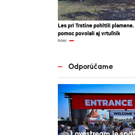
Les pri Trstíne pohltili plamene.
pomoc povolali aj vrtuľník
Krimi
Odporúčame
Lovestream je späť