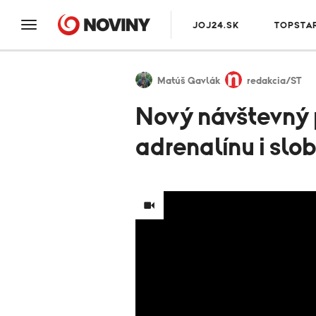
JOJ24.SK
TOPSTA
Matúš Gavlák
redakcia/ST
Nový návštevný 
adrenalínu i slo