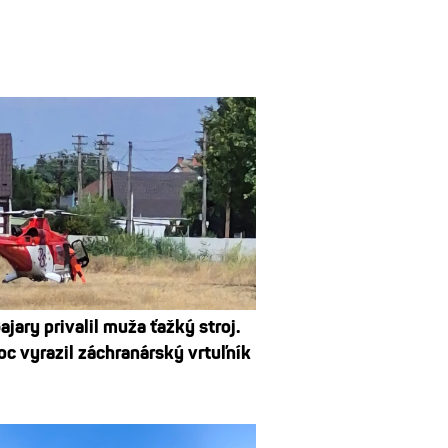
ajary privalil muža ťažký stroj.
c vyrazil záchranárský vrtuľník