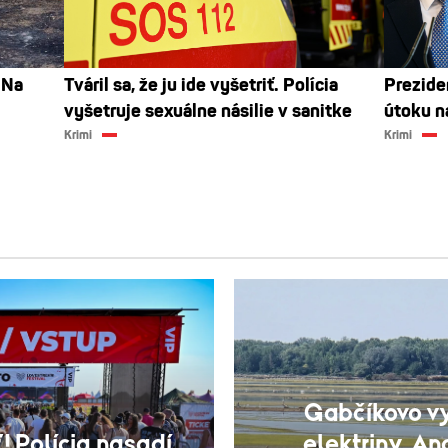
 Na
Tváril sa, že ju ide vyšetriť. Polícia
Preziden
vyšetruje sexuálne násilie v sanitke
útoku n
Krimi
Krimi
Gabčíkovo v
! Polícia nasadí
elektriny. An