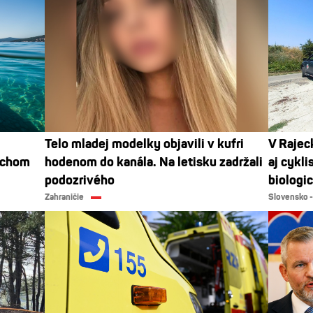
Telo mladej modelky objavili v kufri
V Rajec
iechom
hodenom do kanála. Na letisku zadržali
aj cykli
podozrivého
biologi
Zahraničie
Slovensko -