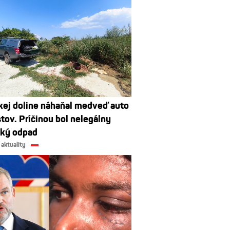
kej doline náhaňal medveď auto
stov. Príčinou bol nelegálny
cký odpad
 aktuality