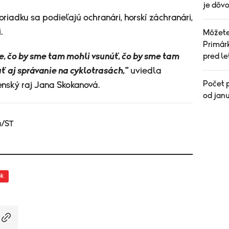
je dôvo
iadku sa podieľajú ochranári, horskí záchranári,
.
Môžete 
Primárk
e, čo by sme tam mohli vsunúť, čo by sme tam
pred l
ť aj správanie na cyklotrasách,"
uviedla
Počet p
nský raj Jana Skokanová.
od janu
a/ST
ok