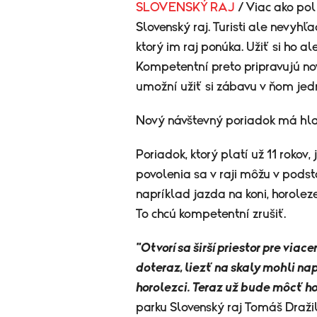
SLOVENSKÝ RAJ
/ Viac ako pol
Slovenský raj. Turisti ale nevyhľa
ktorý im raj ponúka. Užiť si ho a
Kompetentní preto pripravujú no
umožní užiť si zábavu v ňom jed
Nový návštevný poriadok má hl
Poriadok, ktorý platí už 11 rokov,
povolenia sa v raji môžu v podst
napríklad jazda na koni, horolez
To chcú kompetentní zrušiť.
"Otvorí sa širší priestor pre viac
doteraz, liezť na skaly mohli na
horolezci. Teraz už bude môcť ho
parku Slovenský raj Tomáš Dražil