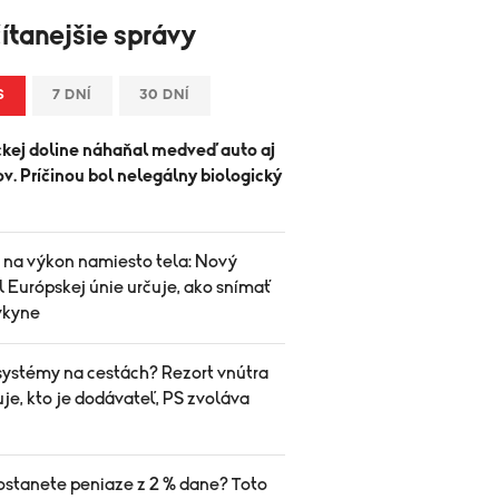
ítanejšie správy
S
7 DNÍ
30 DNÍ
ckej doline náhaňal medveď auto aj
ov. Príčinou bol nelegálny biologický
 na výkon namiesto tela: Nový
 Európskej únie určuje, ako snímať
vkyne
systémy na cestách? Rezort vnútra
je, kto je dodávateľ, PS zvoláva
ostanete peniaze z 2 % dane? Toto