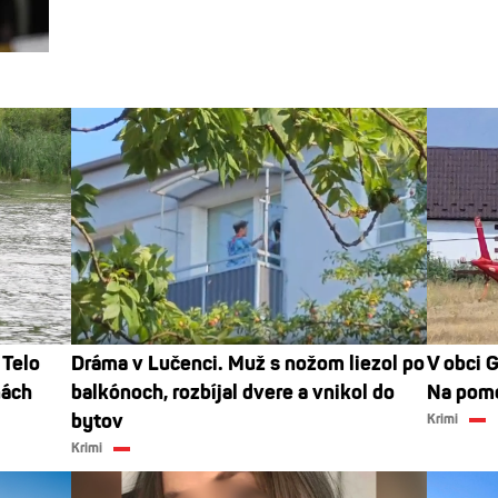
 Telo
Dráma v Lučenci. Muž s nožom liezol po
V obci G
nách
balkónoch, rozbíjal dvere a vnikol do
Na pomo
bytov
Krimi
Krimi