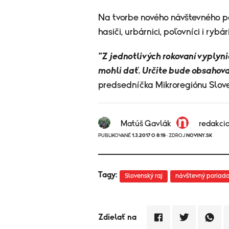
Na tvorbe nového návštevného por
hasiči, urbárnici, poľovníci i rybári
"Z jednotlivých rokovaní vyplyni
mohli dať. Určite bude obsahova
predsedníčka Mikroregiónu Slove
Matúš Gavlák
redakci
PUBLIKOVANÉ
1.3.2017 O 8:19
· ZDROJ
NOVINY.SK
Tagy:
Slovenský raj
návštevný poriad
Zdielať na