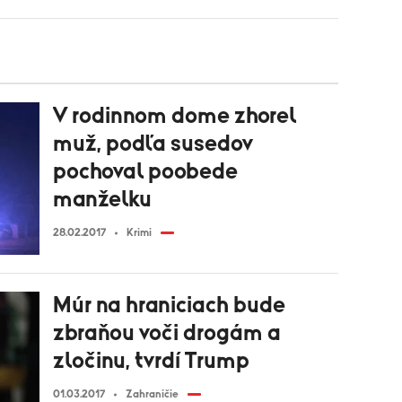
V rodinnom dome zhorel
muž, podľa susedov
pochoval poobede
manželku
28.02.2017
Krimi
Múr na hraniciach bude
zbraňou voči drogám a
zločinu, tvrdí Trump
01.03.2017
Zahraničie