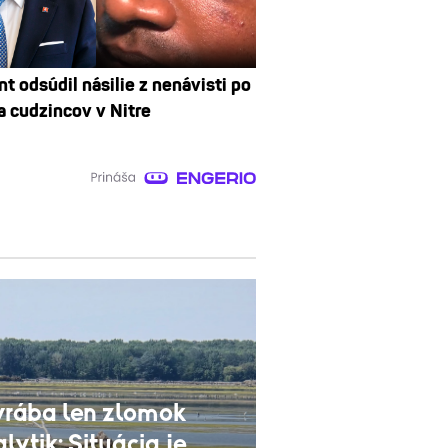
t odsúdil násilie z nenávisti po
a cudzincov v Nitre
yrába len zlomok
alytik: Situácia je