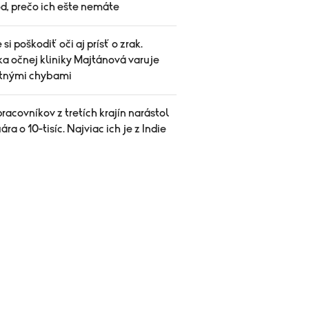
d, prečo ich ešte nemáte
si poškodiť oči aj prísť o zrak.
a očnej kliniky Majtánová varuje
etnými chybami
racovníkov z tretích krajín narástol
ára o 10-tisíc. Najviac ich je z Indie