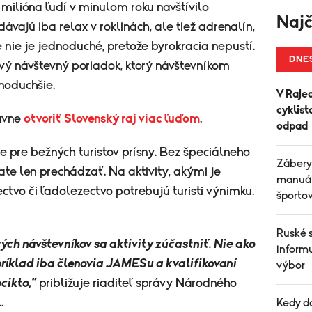
 milióna ľudí v minulom roku navštívilo
Najč
dávajú iba relax v roklinách, ale tiež adrenalín,
le nie je jednoduché, pretože byrokracia nepustí.
DNE
vý návštevný poriadok, ktorý návštevníkom
noduchšie.
V Raje
cyklist
avne
otvoriť Slovenský raj viac ľuďom
.
odpad
 je pre bežných turistov prísny. Bez špeciálneho
Zábery
ate len prechádzať. Na aktivity, akými je
manuál
ectvo či ľadolezectvo potrebujú turisti výnimku.
športo
Ruské 
erých návštevníkov sa aktivity zúčastniť. Nie ako
informu
príklad iba členovia JAMESu a kvalifikovaní
výbor
cikto,"
približuje riaditeľ správy Národného
.
Kedy d