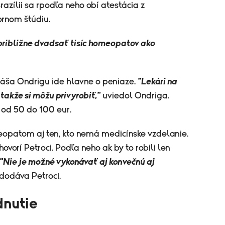
zílii sa rpodľa neho obí atestácia z
ornom štúdiu.
i približne dvadsať tisíc homeopatov ako
ša Ondrigu ide hlavne o peniaze.
"Lekári na
 takže si môžu privyrobiť,"
uviedol Ondriga.
od 50 do 100 eur.
opatom aj ten, kto nemá medicínske vzdelanie.
hovorí Petroci. Podľa neho ak by to robili len
"Nie je možné vykonávať aj konvečnú aj
dodáva Petroci.
dnutie