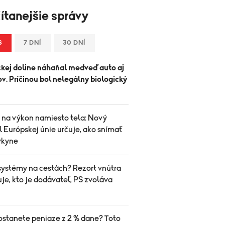
ítanejšie správy
S
7 DNÍ
30 DNÍ
ckej doline náhaňal medveď auto aj
ov. Príčinou bol nelegálny biologický
 na výkon namiesto tela: Nový
 Európskej únie určuje, ako snímať
vkyne
systémy na cestách? Rezort vnútra
je, kto je dodávateľ, PS zvoláva
ostanete peniaze z 2 % dane? Toto