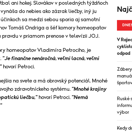
 futbal ani hokej. Slovákov v posledných týždňoch
Najč
vynáša do nebies ako zázrak liečby, iný ju
j účinkoch sa medzi sebou sporia aj samotní
DNE
latánov Tomáš Ondriga a šéf komory homeopatov
u pravdu v priamom prenose v televízii JOJ.
V Raje
cyklist
ry homeopatov Vladimíra Petrociho, je
odpad
.
"Je finančne nenáročná, veľmi lacná, veľmi
"
hovorí Petroci.
Zábery
manuál
ejšia na svete a má obrovský potenciál. Mnohé
športo
 svojho zdravotníckeho systému.
"Mnohé krajiny
atickú liečbu,"
hovorí Petroci.
"Nemá
Ruské 
"
informu
výbor
Kedy d