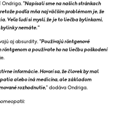
í Ondriga.
"Napísali sme na našich stránkach
pretože podľa mňa najväčším problémom je, že
. Veľa ľudí si myslí, že je to liečba bylinkami,
e bylinky nemáte."
ajú aj absurdity.
"Používajú röntgenové
m röntgenom a používate ho na liečbu poškodení
je.
tívne informácie. Hovorí sa, že človek by mal
patia alebo iná medicína, ale základom
rmované rozhodnutie,
" dodáva Ondriga.
 homeopatii: