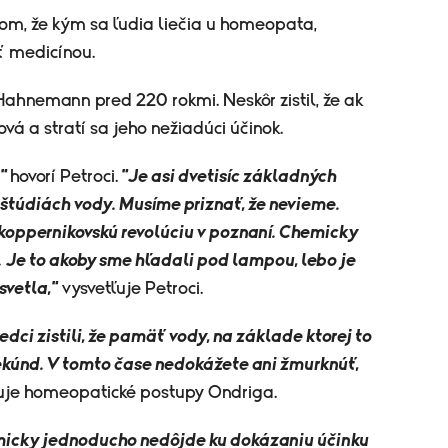
kom, že kým sa ľudia liečia u homeopata,
ť medicínou.
hnemann pred 220 rokmi. Neskôr zistil, že ak
vá a stratí sa jeho nežiadúci účinok.
,"
hovorí Petroci.
"Je asi dvetisíc základných
h štúdiách vody. Musíme priznať, že nevieme.
koppernikovskú revolúciu v poznaní. Chemicky
.
Je to akoby sme hľadali pod lampou, lebo je
svetla,"
vysvetľuje Petroci.
vedci zistili, že pamäť vody, na základe ktorej to
ekúnd. V tomto čase nedokážete ani žmurknúť,
je homeopatické postupy Ondriga.
icky jednoducho nedôjde ku dokázaniu účinku