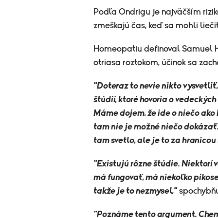
Podľa Ondrigu je najväčším rizi
zmeškajú čas, keď sa mohli lieči
Homeopatiu definoval Samuel Ha
otriasa roztokom, účinok sa zacho
"Doteraz to nevie nikto vysvetliť
štúdií, ktoré hovoria o vedeckýc
Máme dojem, že ide o niečo ako 
tam nie je možné niečo dokázať
tam svetlo, ale je to za hranicou 
"Existujú rôzne štúdie. Niektorí 
má fungovať, má niekoľko pikos
takže je to nezmysel,"
spochybňu
"Poznáme tento argument. Chem