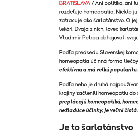
BRATISLAVA
/ Ani politika, ani
rozdeľuje homeopatia. Niekto ju 
zatracuje ako šarlatánstvo. O je
lekári. Dvaja z nich, lovec šar
Vladimír Petroci obhajovali svoj
Podľa predsedu Slovenskej komo
homeopatia účinná forma liečby
efektívna a má veľkú popularitu,
Podľa neho je druhá najpoužívan
krajiny začlenili homeopatiu do
preplácajú homeopatiká, homeop
nežiadúce účinky, je veľmi čistá.
Je to šarlatánstvo