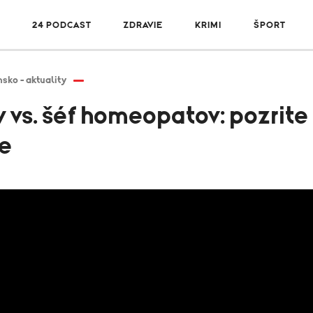
24 PODCAST
ZDRAVIE
KRIMI
ŠPORT
sko - aktuality
 vs. šéf homeopatov: pozrite 
e