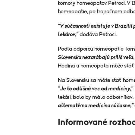
komory homeopatov Petroci. V Bra
homeopatie, po trojročnom odb
"V súčasnosti existuje v Brazíli
lekárov,"
dodáva Petroci.
Podľa odporcu homeopatie Tomá
Slovensku nezarábajú príliš veľa,
Hodina u homeopata môže stáť 
Na Slovensku sa môže stať home
"Je to odlišná vec od medicíny,"
lekári, bolo by málo odborníkov.
alternatívnu medicínu súčasne,"
Informované rozho