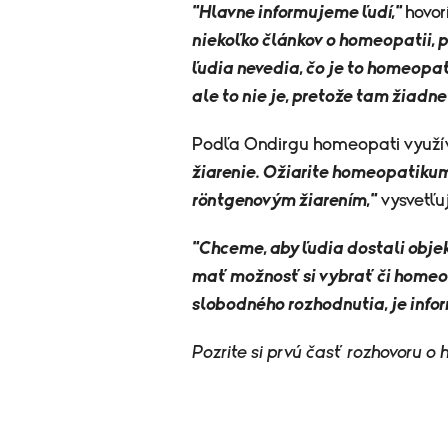
"Hlavne informujeme ľudí,"
hovor
niekoľko článkov o homeopatii, 
ľudia nevedia, čo je to homeopatia
ale to nie je, pretože tam žiadn
Podľa Ondirgu homeopati využív
žiarenie. Ožiarite homeopatiku
röntgenovým žiarením,"
vysvetľu
"Chceme, aby ľudia dostali objek
mať možnosť si vybrať či homeo
slobodného rozhodnutia, je info
Pozrite si prvú časť rozhovoru o