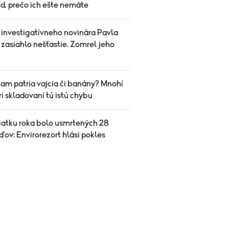
d, prečo ich ešte nemáte
 investigatívneho novinára Pavla
zasiahlo nešťastie. Zomrel jeho
kam patria vajcia či banány? Mnohí
ri skladovaní tú istú chybu
iatku roka bolo usmrtených 28
ov: Envirorezort hlási pokles