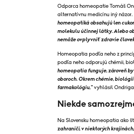
Odporca homeopatie Tomáš Ondri
alternatívnu medicínu iný názor.
homeopatiká obsahujú len cukor
molekulu účinnej látky. Alebo o
nemôže ovplyvniť zdravie človek
Homeopatia podľa neho z princ
podľa neho odporujú chémii, bioló
homeopatia funguje, zároveň by 
oboroch. Okrem chémie, biológii 
farmakológiu,"
vyhlásil Ondriga
Niekde samozrejm
Na Slovensku homeopatia ako št
zahraničí, v niektorých krajinách