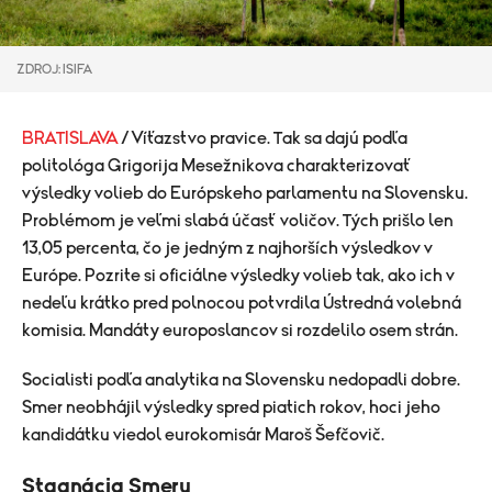
ZDROJ: ISIFA
BRATISLAVA
/ Víťazstvo pravice. Tak sa dajú podľa
politológa Grigorija Mesežnikova charakterizovať
výsledky volieb do Európskeho parlamentu na Slovensku.
Problémom je veľmi slabá účasť voličov. Tých prišlo len
13,05 percenta, čo je jedným z najhorších výsledkov v
Európe. Pozrite si oficiálne výsledky volieb tak, ako ich v
nedeľu krátko pred polnocou potvrdila Ústredná volebná
komisia. Mandáty europoslancov si rozdelilo osem strán.
Socialisti podľa analytika na Slovensku nedopadli dobre.
Smer neobhájil výsledky spred piatich rokov, hoci jeho
kandidátku viedol eurokomisár Maroš Šefčovič.
Stagnácia Smeru