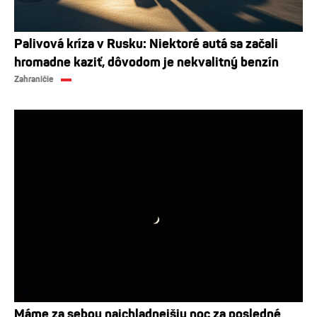
Palivová kríza v Rusku: Niektoré autá sa začali
hromadne kaziť, dôvodom je nekvalitný benzín
Zahraničie
Máme za sebou najchladnejšiu noc za posledné