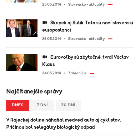
25.05.2014
Slovensko - aktuality
Škripek aj Sulík. Toto sú noví slovenskí
europoslanci
25.05.2014
Slovensko - aktuality
Eurovoľby sú zbytočné, tvrdí Václav
Klaus
24.05.2014
Zahraničie
Najčítanejšie správy
DNES
7 DNÍ
30 DNÍ
V Rajeckej doline náhaňal medveď auto aj cyklistov.
Príčinou bol nelegálny biologický odpad