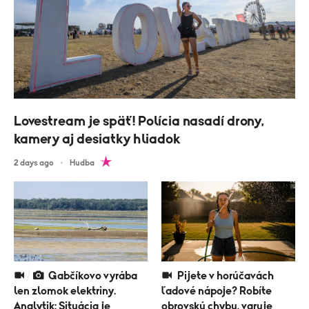
Lovestream je späť! Polícia nasadí drony,
kamery aj desiatky hliadok
2 days ago
Hudba
Gabčíkovo vyrába
Pijete v horúčavách
len zlomok elektriny.
ľadové nápoje? Robíte
Analytik: Situácia je
obrovskú chybu, varuje