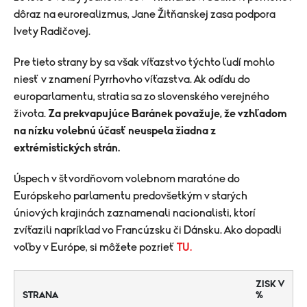
dôraz na eurorealizmus, Jane Žitňanskej zasa podpora
Ivety Radičovej.
Pre tieto strany by sa však víťazstvo týchto ľudí mohlo
niesť v znamení Pyrrhovho víťazstva. Ak odídu do
europarlamentu, stratia sa zo slovenského verejného
života.
Za prekvapujúce Baránek považuje, že vzhľadom
na nízku volebnú účasť neuspela žiadna z
extrémistických strán.
Úspech v štvordňovom volebnom maratóne do
Európskeho parlamentu predovšetkým v starých
úniových krajinách zaznamenali nacionalisti, ktorí
zvíťazili napríklad vo Francúzsku či Dánsku. Ako dopadli
voľby v Európe, si môžete pozrieť
TU.
ZISK V
STRANA
%