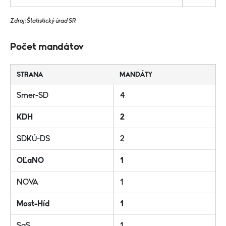
Zdroj: Štatistický úrad SR
Počet mandátov
STRANA
MANDÁTY
Smer-SD
4
KDH
2
SDKÚ-DS
2
OĽaNO
1
NOVA
1
Most-Híd
1
SaS
1