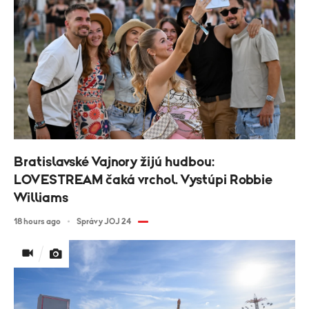
Bratislavské Vajnory žijú hudbou:
LOVESTREAM čaká vrchol. Vystúpi Robbie
Williams
18 hours ago
Správy JOJ 24