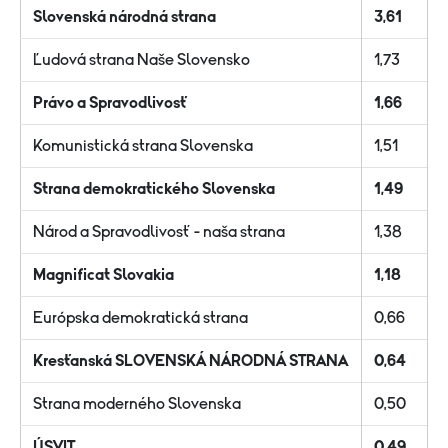
Slovenská národná strana
3,61
Ľudová strana Naše Slovensko
1,73
Právo a Spravodlivosť
1,66
Komunistická strana Slovenska
1,51
Strana demokratického Slovenska
1,49
Národ a Spravodlivosť - naša strana
1,38
Magnificat Slovakia
1,18
Európska demokratická strana
0,66
Kresťanská SLOVENSKÁ NÁRODNÁ STRANA
0,64
Strana moderného Slovenska
0,50
ÚSVIT
0,49