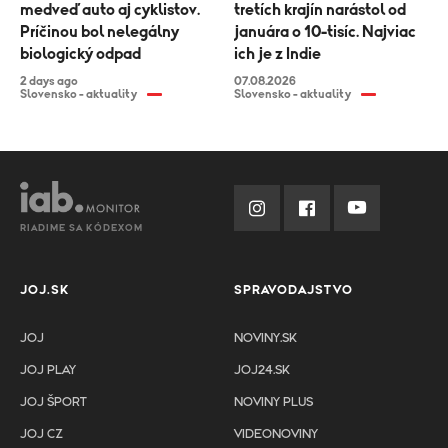
medveď auto aj cyklistov.
tretích krajín narástol od
Príčinou bol nelegálny
januára o 10-tisíc. Najviac
biologický odpad
ich je z Indie
2 days ago
07.08.2026
Slovensko - aktuality
Slovensko - aktuality
RIADIME SA KÓDEXOM
JOJ.SK
SPRAVODAJSTVO
JOJ
NOVINY.SK
JOJ PLAY
JOJ24.SK
JOJ ŠPORT
NOVINY PLUS
JOJ CZ
VIDEONOVINY