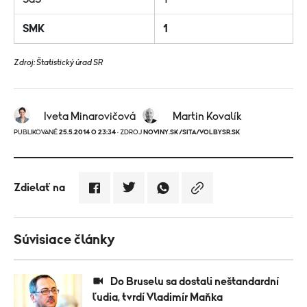
SMK
1
Zdroj: Štatistický úrad SR
Iveta Minarovičová
Martin Kovalík
PUBLIKOVANÉ
25.5.2014 O 23:34
· ZDROJ
NOVINY.SK/SITA/VOLBYSR.SK
Zdielať na
Súvisiace články
Do Bruselu sa dostali neštandardní
ľudia, tvrdí Vladimír Maňka