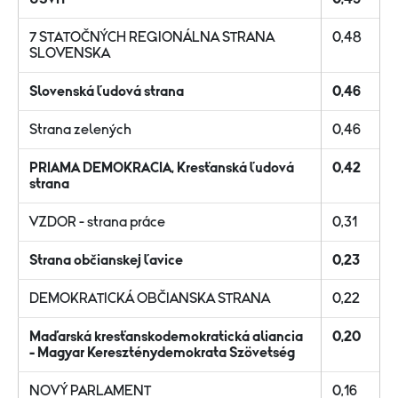
7 STATOČNÝCH REGIONÁLNA STRANA
0,48
SLOVENSKA
Slovenská ľudová strana
0,46
Strana zelených
0,46
PRIAMA DEMOKRACIA, Kresťanská ľudová
0,42
strana
VZDOR - strana práce
0,31
Strana občianskej ľavice
0,23
DEMOKRATICKÁ OBČIANSKA STRANA
0,22
Maďarská kresťanskodemokratická aliancia
0,20
- Magyar Kereszténydemokrata Sz
övetség
NOVÝ PARLAMENT
0,16