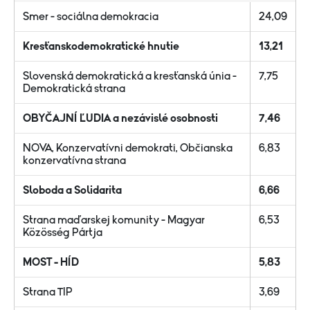
Smer - sociálna demokracia
24,09
Kresťanskodemokratické hnutie
13,21
Slovenská demokratická a kresťanská únia -
7,75
Demokratická strana
OBYČAJNÍ ĽUDIA a nezávislé osobnosti
7,46
NOVA, Konzervatívni demokrati, Občianska
6,83
konzervatívna strana
Sloboda a Solidarita
6,66
Strana maďarskej komunity - Magyar
6,53
K
öz
össég Pártja
MOST - HÍD
5,83
Strana TIP
3,69