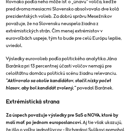
Rovnako podľa neho môže ísť o „únavu“ voliča, keďže
pred dvoma mesiacmi Slovensko absolvovalo dve kolá
prezidentských volieb. Za dobrú správu Mesežnikov
považuje, že na Slovensku neuspela žiadna z
extrémistických strán. Čím menej extrémistov v
eurovoľbách uspeje, tým to bude pre celú Európu lepšie,
uviedol.
Výsledky eurovolieb podľa politického analytika Jána
Baránka pri 13 percentnej účasti voličov nemajú pre
celoštátnu domácu politickú scénu žiadnu relevanciu.
"Aktivovalo sa okolie kandidátov, stačil nízky počet
hlasov, aby bol kandidát zvolený,“
povedal Baránek.
Extrémistická strana
Za úspech považuje výsledky pre SaS a NOVA, ktoré by
mali mať po jednom europoslancovi.
Aj tie však ukazujú,
že išlo o voľby jednotlivcov - Richardovi Sulíkovi pomohol