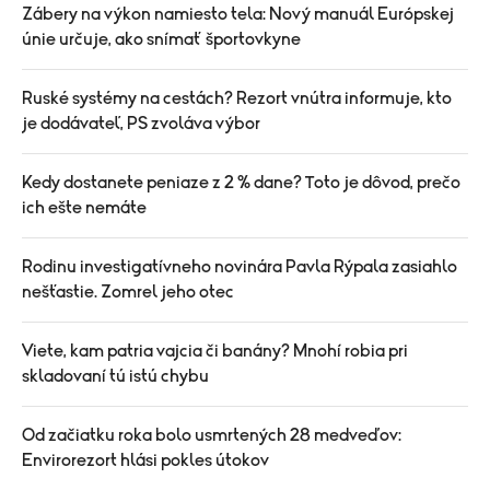
Zábery na výkon namiesto tela: Nový manuál Európskej
únie určuje, ako snímať športovkyne
Ruské systémy na cestách? Rezort vnútra informuje, kto
je dodávateľ, PS zvoláva výbor
Kedy dostanete peniaze z 2 % dane? Toto je dôvod, prečo
ich ešte nemáte
Rodinu investigatívneho novinára Pavla Rýpala zasiahlo
nešťastie. Zomrel jeho otec
Viete, kam patria vajcia či banány? Mnohí robia pri
skladovaní tú istú chybu
Od začiatku roka bolo usmrtených 28 medveďov:
Envirorezort hlási pokles útokov