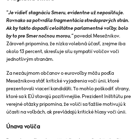
"Je vidieť stagnáciu Smeru, evidentne už neposilňuje.
Rovnako sa potvrdila fragmentácia stredopravých strán.
Ak by takto dopadli celoštátne parlamentné voľby, bolo
by to
pre Smer
nočnou morou,“
povedal Mesežnikov.
Zároveň pripomína, že nízka volebná účasť, zrejme iba
okolo 13 percent, skresľuje silu sympatií voličov voči
jednotlivým stranám.
Za nezáujmom občanov o eurovoľby môžu podľa
Mesežnikova stáť kritické vyjadrenia voči únii, ktoré
prezentovali viacerí kandidáti. To mohlo poškodiť strany,
ktoré sa k EÚ stavajú pozitívnejšie. Prezident Inštitútu pre
verejné otázky pripomína, že voliči sa ťažšie motivujú k
účasti na voľbách, ak prevládajú kritické hlasy voči únii.
Únava voliča