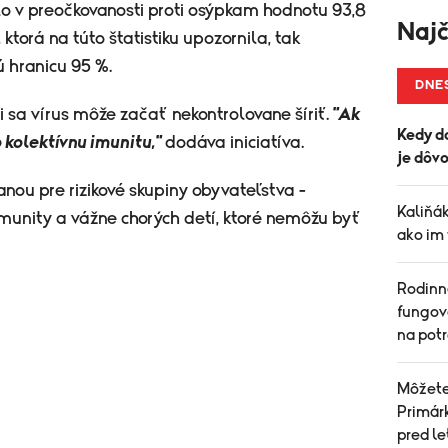
lo v preočkovanosti proti osýpkam hodnotu 93,8
Najč
 ktorá na túto štatistiku upozornila, tak
ú hranicu 95 %.
DNE
i sa vírus môže začať nekontrolovane šíriť.
"Ak
Kedy d
kolektívnu imunitu,"
dodáva iniciatíva.
je dôvo
anou pre rizikové skupiny obyvateľstva -
Kaliňá
imunity a vážne chorých detí, ktoré nemôžu byť
ako im
Rodinn
fungov
na pot
Môžete 
Primárk
pred l