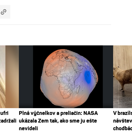
ufri
Plná výčnelkov a preliačin: NASA
V brazí
adržali
ukázala Zem tak, ako sme ju ešte
návštev
nevideli
chodbá