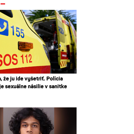
a, že ju ide vyšetriť. Polícia
e sexuálne násilie v sanitke