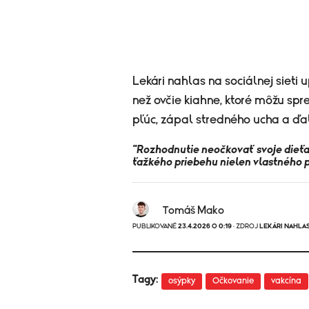
Lekári nahlas na sociálnej sieti 
než ovčie kiahne, ktoré môžu sp
pľúc, zápal stredného ucha a ďalš
"Rozhodnutie neočkovať svoje dieťa 
ťažkého priebehu nielen vlastného po
Tomáš Mako
PUBLIKOVANÉ
23.4.2026 O 0:19
· ZDROJ
LEKÁRI NAHLA
Tagy:
osýpky
Očkovanie
vakcína