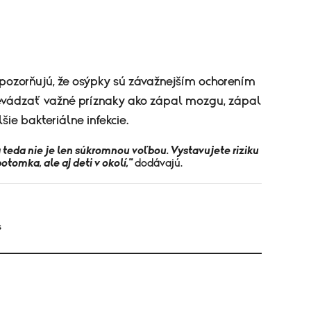
upozorňujú, že
osýpky sú závažnejším ochorením
revádzať važné príznaky ako zápal mozgu, zápal
ie bakteriálne infekcie.
teda nie je len súkromnou voľbou. Vystavujete riziku
tomka, ale aj deti v okolí,"
dodávajú.
S