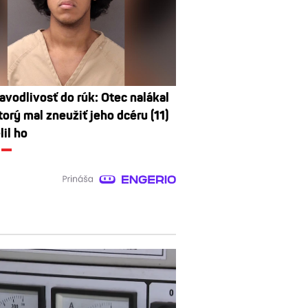
avodlivosť do rúk: Otec nalákal
orý mal zneužiť jeho dcéru (11)
lil ho