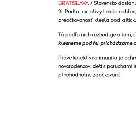
BRATISLAVA
/ Slovensko dosiah
%. Podľa iniciatívy Lekári nahlas,
preočkovanosť klesla pod kritick
Tá podľa nich
rozhoduje o tom, č
klesneme pod ňu, prichádzame o 
Práve kolektívna imunita je ochr
novorodencov, deti s poruchami 
plnohodnotne zaočkované.