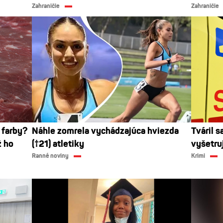
Zahraničie
Zahraničie
 farby?
Náhle zomrela vychádzajúca hviezda
Tváril s
ž ho
(†21) atletiky
vyšetruj
Ranné noviny
Krimi