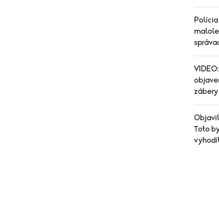
Polícia
malole
správa
VIDEO:
objaven
zábery
Objavi
Toto by
vyhodí