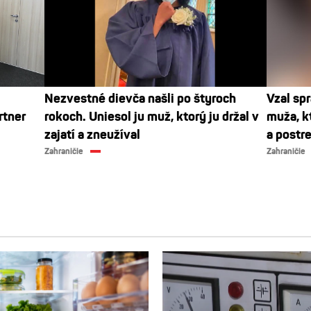
Nezvestné dievča našli po štyroch
Vzal spr
rtner
rokoch. Uniesol ju muž, ktorý ju držal v
muža, kt
zajatí a zneužíval
a postre
Zahraničie
Zahraničie