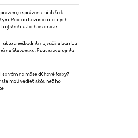
 preveruje správanie učiteľa k
tým. Rodičia hovoria o nočných
ch aj stretnutiach osamote
 Takto zneškodnili najväčšiu bombu
ú na Slovensku. Polícia zverejnila
li sa vám na mäse dúhové farby?
 ste mali vedieť skôr, než ho
te