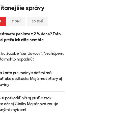
ítanejšie správy
S
7 DNÍ
30 DNÍ
ostanete peniaze z 2 % dane? Toto
d, prečo ich ešte nemáte
k ku žalobe "čurillovcov": Nechápem,
 to mohlo napadnúť
á karta pre rodiny s deťmi má
ať ako aplikácia. Majú mať zľavy aj
raviny
si poškodiť oči aj prísť o zrak.
a očnej kliniky Majtánová varuje
etnými chybami