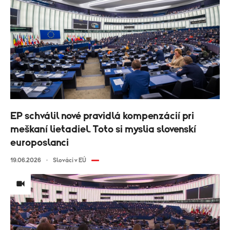
EP schválil nové pravidlá kompenzácií pri
meškaní lietadiel. Toto si myslia slovenskí
europoslanci
19.06.2026
Slováci v EÚ