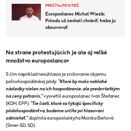
PREČÍTAJTE SI TIEŽ
Europoslanec Michal Wiezik:
Prírodu už nestačí chrániť, treba ju
obnovovať
Na strane protestujúcich je ale aj veľké
množstvo europoslancov
S čím napríklad nesúhlasia je znižovanie objemu
poľnohospodárskej pôdy.
"Ktoré by malo neblahé
následky nielen na ich hospodárenie, ale predovšetkým
na ceny potravín,"
vysvetlil europoslanec Ivan Štefanec
(KDH, EPP).
"Tie časti, ktoré sa týkajú špecificky
pôdohospodárstva, budeme určite pri hlasovaní
odmietať,"
doplnila europoslankyňa Monika Beňová
(Smer-SD, SD).