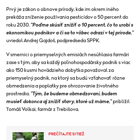
Prvý je zákon o obnove prírody, kde im okrem iného
prekáža zníženie používania pesticídov o 50 percent do
roku 2030.
"Poďme skúsiť znížiť o 10 percent, čo to urobí s
ekonomikou podnikov a či sa to vôbec odrazí v tej prírode,"
uviedol Andrej Gajdoš, podpredseda SPPK.
V smernici o priemyselných emisiách nesúhlasia farmári
zase s tým, aby sa každý poľnohospodársky podnik s viac
ako 150 kusmi hovädzieho dobytka považoval za
priemyselný podnik, na ktorý sa budú vzťahovať rôzne
obmedzenia a poplatky pre ohrozovanie životného
prostredia.
"Tým, že budeme obmedzovaní, budem
musieť dokonca aj znížiť stavy, ktoré už máme,"
priblížil
Tomáš Volkai, farmár z Trebišova.
PREČÍTAJTE SI TIEŽ