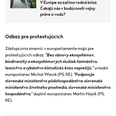
V Európe sa začína vodná kríza.
Čakajú nás v budúcnosti vojny
práve o vodu?
Odkaz pre protestujúcich
Zástupcovia smerníc v europarlamente majú pre
protestujúcich odkaz.
"Bez obnovy ekosystémov,
biodiverzity a ekosystémových služieb farmárstvo,
lesníctvo a rybárstvo klimatickú krízu neprežijú,"
uviedol
europoslanec Michal Wiezik (PS, RE).
"Podporuje
slovenské ministerstvo pôdohospodárstva, slovenské
ministerstvo životného prostredia, slovenské ministerstvo
hospodárstva,"
doplnil europoslanec Martin Hojsík (PS,
RE).