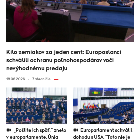
Kilo zemiakov za jeden cent: Europoslanci
schválili ochranu poľnohospodárov voči
nevýhodnému predaju
18.06.2026
Zahraničie
„Pošlite ich späť,“ znelo
Europarlament schválil
v europarlamente. Únia
dohodu s USA. "Toto nie je