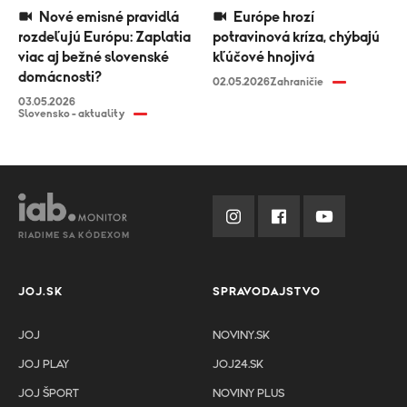
Nové emisné pravidlá
Európe hrozí
rozdeľujú Európu: Zaplatia
potravinová kríza, chýbajú
viac aj bežné slovenské
kľúčové hnojivá
domácnosti?
02.05.2026
Zahraničie
03.05.2026
Slovensko - aktuality
RIADIME SA KÓDEXOM
JOJ.SK
SPRAVODAJSTVO
JOJ
NOVINY.SK
JOJ PLAY
JOJ24.SK
JOJ ŠPORT
NOVINY PLUS