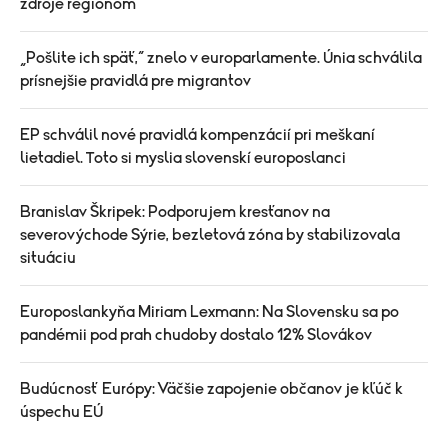
zdroje regiónom
„Pošlite ich späť,“ znelo v europarlamente. Únia schválila
prísnejšie pravidlá pre migrantov
EP schválil nové pravidlá kompenzácií pri meškaní
lietadiel. Toto si myslia slovenskí europoslanci
Branislav Škripek: Podporujem kresťanov na
severovýchode Sýrie, bezletová zóna by stabilizovala
situáciu
Europoslankyňa Miriam Lexmann: Na Slovensku sa po
pandémii pod prah chudoby dostalo 12% Slovákov
Budúcnosť Európy: Väčšie zapojenie občanov je kľúč k
úspechu EÚ