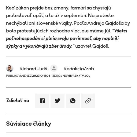
Keď zákon prejde bez zmeny, farmári sa chystajú
protestovať opäť, a to už v septembri. Na proteste
nechýbali ani slovenské vlajky. Podľa Andreja Gajdoša by
bolo protestujúcich rozhodne viac, ale máme júl.
"Všetci
poľnohospodári si plnia svoju povinnosť, aby naplnili
sýpky a vykonávajú zber úrody,"
uzavrel Gajdoš.
Richard Juriš
Redakcia/zab
PUBLIKOVANÉ
12.7.2023 O 11:05
· ZDROJ
NOVINY.SK/TV JOJ
Zdielať na
Súvisiace články