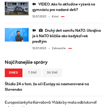
VIDEO: Ako to aktuálne vyzerá na
gymnáziu pre nadané deti?
12.07.2023
Krimi
Druhý deň samitu NATO. Ukrajina
je k NATO bližšie ako kedykoľvek
predtým
12.07.2023
Zahraničie
Najčítanejšie správy
DNES
7 DNÍ
30 DNÍ
Štúdio 24 o tom, že oči Európy sú nasmerované na
Slovensko
Europoslankyňa Karvašová: Vláda by mala odblokovať