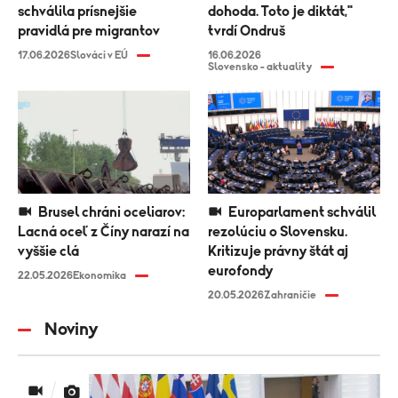
schválila prísnejšie
dohoda. Toto je diktát,"
pravidlá pre migrantov
tvrdí Ondruš
17.06.2026
Slováci v EÚ
16.06.2026
Slovensko - aktuality
Brusel chráni oceliarov:
Europarlament schválil
Lacná oceľ z Číny narazí na
rezolúciu o Slovensku.
vyššie clá
Kritizuje právny štát aj
eurofondy
22.05.2026
Ekonomika
20.05.2026
Zahraničie
Noviny