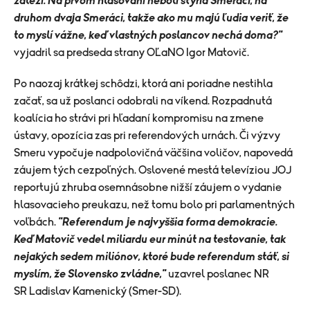
záleží. Na prvom hlasovaní neboli štyria Smeráci, na
druhom dvaja Smeráci, takže ako mu majú ľudia veriť, že
to myslí vážne, keď vlastných poslancov nechá doma?"
vyjadril sa predseda strany OĽaNO Igor Matovič.
Po naozaj krátkej schôdzi, ktorá ani poriadne nestihla
začať, sa už poslanci odobrali na víkend. Rozpadnutá
koalícia ho strávi pri hľadaní kompromisu na zmene
ústavy, opozícia zas pri referendových urnách. Či výzvy
Smeru vypočuje nadpolovičná väčšina voličov, napovedá
záujem tých cezpoľných. Oslovené mestá televíziou JOJ
reportujú zhruba osemnásobne nižší záujem o vydanie
hlasovacieho preukazu, než tomu bolo pri parlamentných
voľbách.
"Referendum je najvyššia forma demokracie.
Keď Matovič vedel miliardu eur minút na testovanie, tak
nejakých sedem miliónov, ktoré bude referendum stáť, si
myslím, že Slovensko zvládne,"
uzavrel poslanec NR
SR Ladislav Kamenický (Smer-SD).