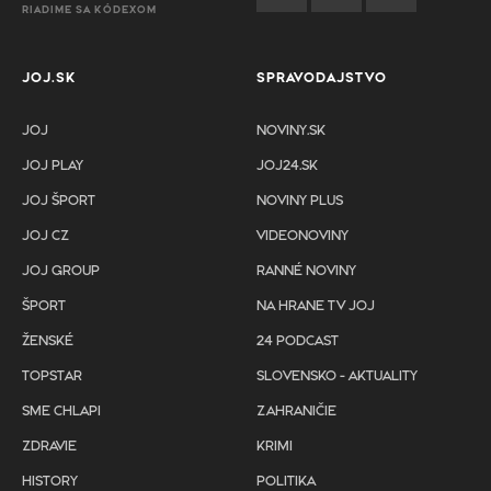
RIADIME SA KÓDEXOM
JOJ.SK
SPRAVODAJSTVO
JOJ
NOVINY.SK
JOJ PLAY
JOJ24.SK
JOJ ŠPORT
NOVINY PLUS
JOJ CZ
VIDEONOVINY
JOJ GROUP
RANNÉ NOVINY
ŠPORT
NA HRANE TV JOJ
ŽENSKÉ
24 PODCAST
TOPSTAR
SLOVENSKO - AKTUALITY
SME CHLAPI
ZAHRANIČIE
ZDRAVIE
KRIMI
HISTORY
POLITIKA