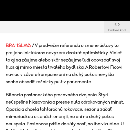
Embed kód
BRATISLAVA
/ V predvečer referenda o zmene ústavy to
pre jeho iniciátorov nevyzerá dvakrát optimisticky. Vidieť
to aj na záujme alebo skôr nezáujme ľudí odovzdať svoj
hlas aj mimo miesta trvalého bydliska. A Robertovi Ficovi
naviac v závere kampane ani na druhý pokus nevyšla
snaha obsadiť rečnícky pult v parlamente.
​Bilancia poslaneckého pracovného dvojdnia. Štyri
neúspešné hlasovania a presne nula odrokovaných minut.
Opozícia chcela tohtoročnú rokovaciu sezónu začať
mimoriadkou o cenách energií, no ani na druhý pokus
neuspela. Poslancov prišlo do sály dosť, no iba vizuálne. U