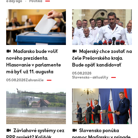
a day ago
Politika
Maďarsko bude voliť
Majerský chce zostať na
nového prezidenta.
čele Prešovského kraja.
Hlasovanie v parlamente
Bude opäť kandidovať
má byť už 11. augusta
05.08.2026
Slovensko - aktuality
05.08.2026
Zahraničie
Závlahové systémy cez
Slovensko ponúka
PPP projekt? Kaliňák
pomoc Maďarsku v prípade