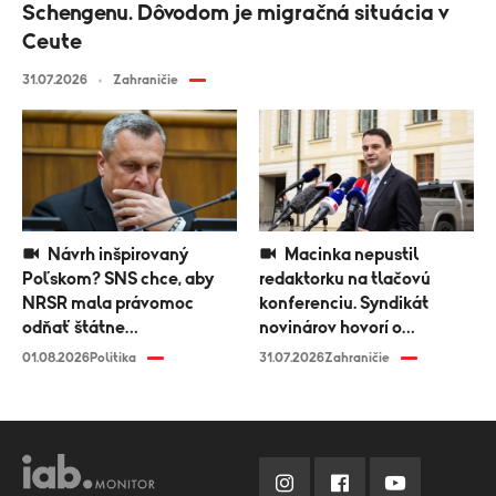
Schengenu. Dôvodom je migračná situácia v
Ceute
31.07.2026
Zahraničie
Návrh inšpirovaný
Macinka nepustil
Poľskom? SNS chce, aby
redaktorku na tlačovú
NRSR mala právomoc
konferenciu. Syndikát
odňať štátne
novinárov hovorí o
vyznamenanie
diskriminácii médií
01.08.2026
Politika
31.07.2026
Zahraničie