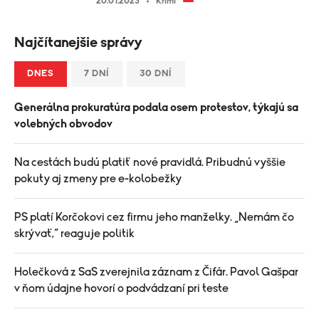
20.01.2023
Krimi
Najčítanejšie správy
DNES
7 DNÍ
30 DNÍ
Generálna prokuratúra podala osem protestov, týkajú sa
volebných obvodov
Na cestách budú platiť nové pravidlá. Pribudnú vyššie
pokuty aj zmeny pre e-kolobežky
PS platí Korčokovi cez firmu jeho manželky. „Nemám čo
skrývať,“ reaguje politik
Holečková z SaS zverejnila záznam z Čifár. Pavol Gašpar
v ňom údajne hovorí o podvádzaní pri teste