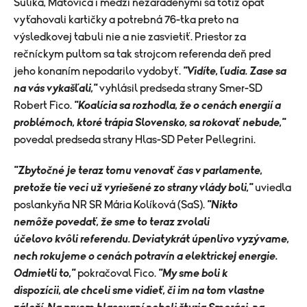
Sulíka, Matoviča i medzi nezaradenými sa totiž opäť
vyťahovali kartičky a potrebná 76-tka preto na
výsledkovej tabuli nie a nie zasvietiť. Priestor za
rečníckym pultom sa tak strojcom referenda deň pred
jeho konaním nepodarilo vydobyť.
"Vidíte, ľudia. Zase sa
na vás vykašľali,"
vyhlásil predseda strany Smer-SD
Robert Fico.
"Koalícia sa rozhodla, že o cenách energií a
problémoch, ktoré trápia Slovensko, sa rokovať nebude,"
povedal predseda strany Hlas-SD Peter Pellegrini.
"Zbytočné je teraz tomu venovať čas v parlamente,
pretože tie veci už vyriešené zo strany vlády boli,"
uviedla
poslankyňa NR SR Mária Kolíková (SaS).
"Nikto
nemôže povedať, že sme to teraz zvolali
účelovo kvôli referendu. Deviatykrát úpenlivo vyzývame,
nech rokujeme o cenách potravín a elektrickej energie.
Odmietli to,"
pokračoval Fico.
"My sme boli k
dispozícii, ale chceli sme vidieť, či im na tom vlastne