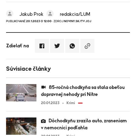
Jakub Prok
redakcia/LUM
PUBLIKOVANÉ
20.1.2023 O 12:00
· ZDROJ
NOVINY.SK/TV JOJ
Zdielať na
Súvisiace články
85-ročná chodkyňa sa stala obeťou
dopravnej nehody pri Nitre
20.01.2023
Krimi
Dôchodkyňu zrazilo auto, zraneniam
v nemocnici podľahla