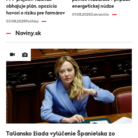
obhajuje plán, opozícia
energetickej núdze
hovorí o riziku pre farmárov
01.08.2026
Zahraničie
03.08.2026
Politika
Noviny.sk
Taliansko žiada vylúčenie Španielska zo