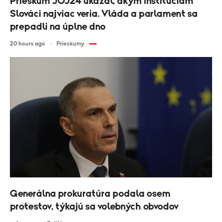
Prieskum JOJ24 ukázal, akým inštitúciám
Slováci najviac veria. Vláda a parlament sa
prepadli na úplne dno
20 hours ago
Prieskumy
Generálna prokuratúra podala osem
protestov, týkajú sa volebných obvodov