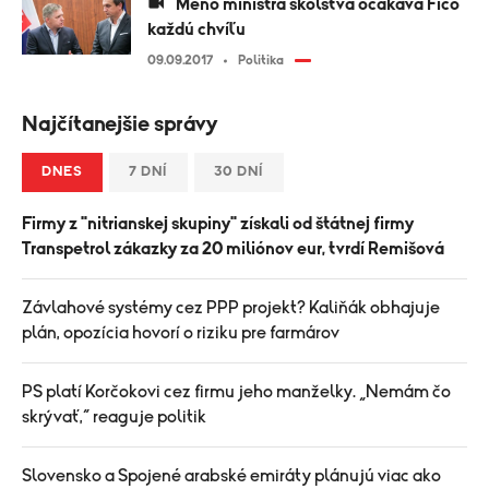
Meno ministra školstva očakáva Fico
každú chvíľu
09.09.2017
Politika
Najčítanejšie správy
DNES
7 DNÍ
30 DNÍ
Firmy z "nitrianskej skupiny" získali od štátnej firmy
Transpetrol zákazky za 20 miliónov eur, tvrdí Remišová
Závlahové systémy cez PPP projekt? Kaliňák obhajuje
plán, opozícia hovorí o riziku pre farmárov
PS platí Korčokovi cez firmu jeho manželky. „Nemám čo
skrývať,“ reaguje politik
Slovensko a Spojené arabské emiráty plánujú viac ako