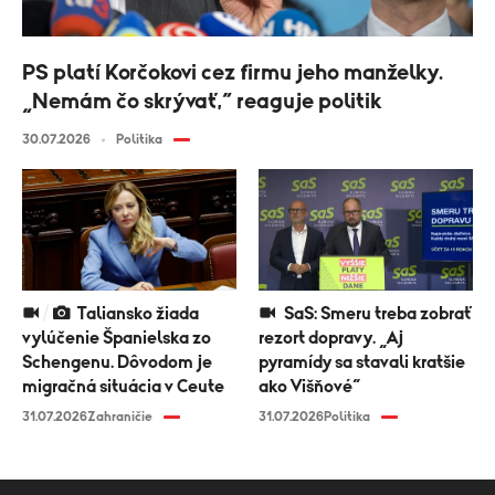
PS platí Korčokovi cez firmu jeho manželky.
„Nemám čo skrývať,“ reaguje politik
30.07.2026
Politika
Taliansko žiada
SaS: Smeru treba zobrať
vylúčenie Španielska zo
rezort dopravy. „Aj
Schengenu. Dôvodom je
pyramídy sa stavali kratšie
migračná situácia v Ceute
ako Višňové“
31.07.2026
Zahraničie
31.07.2026
Politika