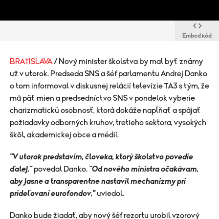
Embed kód
BRATISLAVA
/ Nový minister školstva by mal byť známy
už v utorok. Predseda SNS a šéf parlamentu Andrej Danko
o tom informoval v diskusnej relácií televízie TA3 s tým, že
má päť mien a predsedníctvo SNS v pondelok vyberie
charizmatickú osobnosť, ktorá dokáže napĺňať a spájať
požiadavky odborných kruhov, tretieho sektora, vysokých
škôl, akademickej obce a médií.
"V utorok predstavím, človeka, ktorý školstvo povedie
ďalej,"
povedal Danko.
"Od nového ministra očakávam,
aby jasne a transparentne nastavil mechanizmy pri
prideľovaní eurofondov,"
uviedol.
Danko bude žiadať, aby nový šéf rezortu urobil vzorový