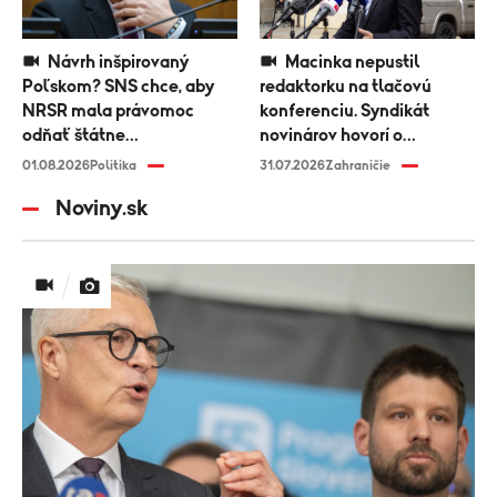
Návrh inšpirovaný
Macinka nepustil
Poľskom? SNS chce, aby
redaktorku na tlačovú
NRSR mala právomoc
konferenciu. Syndikát
odňať štátne
novinárov hovorí o
vyznamenanie
diskriminácii médií
01.08.2026
Politika
31.07.2026
Zahraničie
Noviny.sk