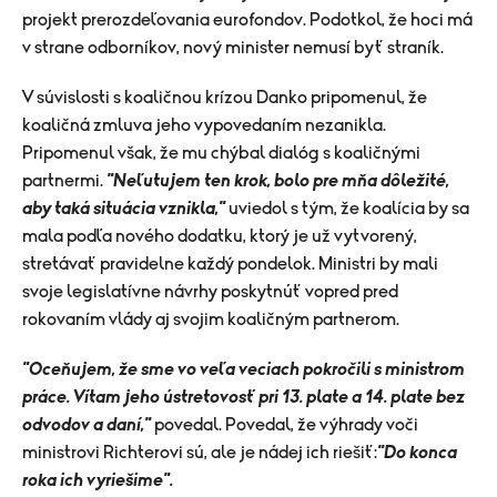
projekt prerozdeľovania eurofondov. Podotkol, že hoci má
v strane odborníkov, nový minister nemusí byť straník.
V súvislosti s koaličnou krízou Danko pripomenul, že
koaličná zmluva jeho vypovedaním nezanikla.
Pripomenul však, že mu chýbal dialóg s koaličnými
partnermi.
"Neľutujem ten krok, bolo pre mňa dôležité,
aby taká situácia vznikla,"
uviedol s tým, že koalícia by sa
mala podľa nového dodatku, ktorý je už vytvorený,
stretávať pravidelne každý pondelok. Ministri by mali
svoje legislatívne návrhy poskytnúť vopred pred
rokovaním vlády aj svojim koaličným partnerom.
"Oceňujem, že sme vo veľa veciach pokročili s ministrom
práce. Vítam jeho ústretovosť pri 13. plate a 14. plate bez
odvodov a daní,"
povedal. Povedal, že výhrady voči
ministrovi Richterovi sú, ale je nádej ich riešiť:
"Do konca
roka ich vyriešime".