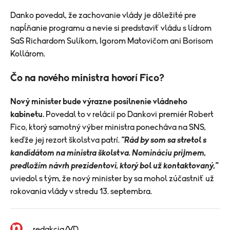
Danko povedal, že zachovanie vlády je dôležité pre
napĺňanie programu a nevie si predstaviť vládu s lídrom
SaS Richardom Sulíkom, Igorom Matovičom ani Borisom
Kollárom.
Čo na nového ministra hovorí Fico?
Nový minister bude výrazne posilnenie vládneho
kabinetu.
Povedal to v relácií po Dankovi premiér Robert
Fico, ktorý samotný výber ministra ponecháva na SNS,
keďže jej rezort školstva patrí.
"Rád by som sa stretol s
kandidátom na ministra školstva. Nomináciu prijmem,
predložím návrh prezidentovi, ktorý bol už kontaktovaný,"
uviedol s tým, že nový minister by sa mohol zúčastniť už
rokovania vlády v stredu 13. septembra.
redakcia/VD