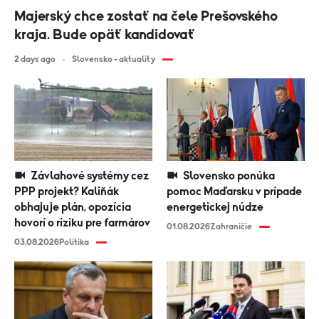
Majerský chce zostať na čele Prešovského
kraja. Bude opäť kandidovať
2 days ago
Slovensko - aktuality
Závlahové systémy cez
Slovensko ponúka
PPP projekt? Kaliňák
pomoc Maďarsku v prípade
obhajuje plán, opozícia
energetickej núdze
hovorí o riziku pre farmárov
01.08.2026
Zahraničie
03.08.2026
Politika