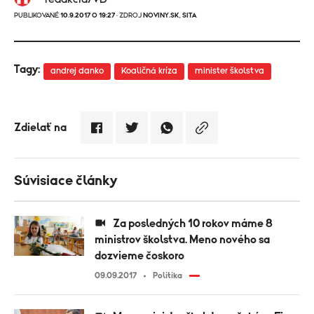
PUBLIKOVANÉ
10.9.2017 O 19:27
· ZDROJ
NOVINY.SK
,
SITA
Tagy:
andrej danko
Koaličná kríza
minister školstva
Zdielať na
Súvisiace články
Za posledných 10 rokov máme 8
ministrov školstva. Meno nového sa
dozvieme čoskoro
09.09.2017
Politika