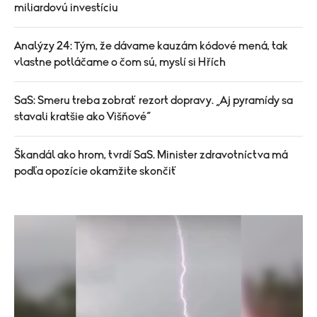
miliardovú investíciu
Analýzy 24: Tým, že dávame kauzám kódové mená, tak
vlastne potláčame o čom sú, myslí si Hřích
SaS: Smeru treba zobrať rezort dopravy. „Aj pyramídy sa
stavali kratšie ako Višňové“
Škandál ako hrom, tvrdí SaS. Minister zdravotníctva má
podľa opozície okamžite skončiť