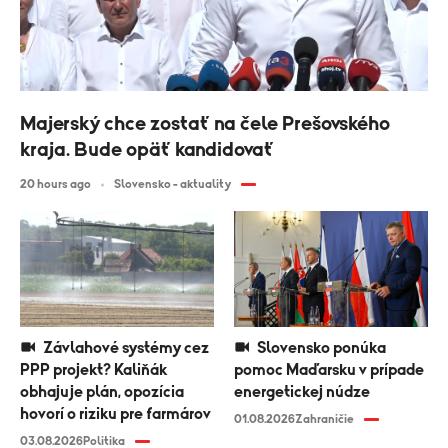
Majerský chce zostať na čele Prešovského
kraja. Bude opäť kandidovať
20 hours ago
Slovensko - aktuality
Závlahové systémy cez
Slovensko ponúka
PPP projekt? Kaliňák
pomoc Maďarsku v prípade
obhajuje plán, opozícia
energetickej núdze
hovorí o riziku pre farmárov
01.08.2026
Zahraničie
03.08.2026
Politika