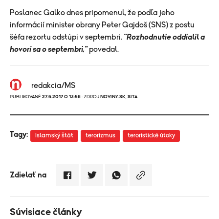
Poslanec Galko dnes pripomenul, že podľa jeho
informácií minister obrany Peter Gajdoš (SNS) z postu
šéfa rezortu odstúpi v septembri.
"Rozhodnutie oddialil a
hovorí sa o septembri,"
povedal.
redakcia/MS
PUBLIKOVANÉ
27.5.2017 O 13:56
· ZDROJ
NOVINY.SK
,
SITA
Tagy:
Islamský štát
terorizmus
teroristické útoky
Zdielať na
Súvisiace články