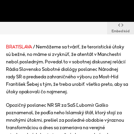
Embed kód
BRATISLAVA
/ Nemôžeme sa tváriť, že teroristické útoky
sú bežné, no máme si zvyknúť, že atentát v Manchestri
nebol posledným. Povedal to v sobotnej diskusnej relácií
Rádia Slovensko Sobotné dialógy poslanec Národnej
rady SR a predseda zahraničného výboru za Most-Híd
František Šebej s tým, že treba urobiť všetko preto, aby sa
útoky opakovali čo najmenej.
Opozičný poslanec NR SR za SaS Ľubomír Galko
poznamenal, že podľa neho Islamský štát, ktorý stojí za
mnohými útokmi, prešiel za posledné obdobie výraznou
transformáciou a dnes sa zameriava na verejné