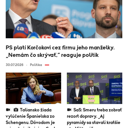
PS platí Korčokovi cez firmu jeho manželky.
„Nemám čo skrývať,“ reaguje politik
30.07.2026
Politika
Taliansko žiada
SaS: Smeru treba zobrať
vylúčenie Španielska zo
rezort dopravy. „Aj
Schengenu. Dôvodom je
pyramídy sa stavali kratšie