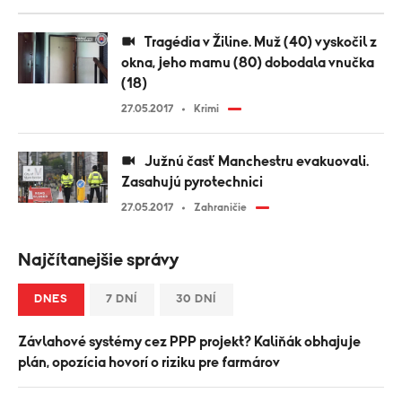
Tragédia v Žiline. Muž (40) vyskočil z
okna, jeho mamu (80) dobodala vnučka
(18)
27.05.2017
Krimi
Južnú časť Manchestru evakuovali.
Zasahujú pyrotechnici
27.05.2017
Zahraničie
Najčítanejšie správy
DNES
7 DNÍ
30 DNÍ
Závlahové systémy cez PPP projekt? Kaliňák obhajuje
plán, opozícia hovorí o riziku pre farmárov