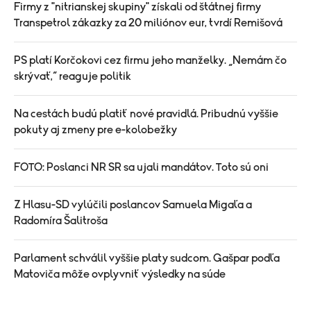
Firmy z "nitrianskej skupiny" získali od štátnej firmy
Transpetrol zákazky za 20 miliónov eur, tvrdí Remišová
PS platí Korčokovi cez firmu jeho manželky. „Nemám čo
skrývať,“ reaguje politik
Na cestách budú platiť nové pravidlá. Pribudnú vyššie
pokuty aj zmeny pre e-kolobežky
FOTO: Poslanci NR SR sa ujali mandátov. Toto sú oni
Z Hlasu-SD vylúčili poslancov Samuela Migaľa a
Radomíra Šalitroša
Parlament schválil vyššie platy sudcom. Gašpar podľa
Matoviča môže ovplyvniť výsledky na súde