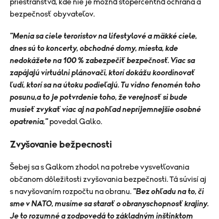
priestranstvá, kde nie je možná stopercentná ochrana a
bezpečnosť obyvateľov.
"Menia sa ciele teroristov na lifestylové a mäkké ciele,
dnes sú to koncerty, obchodné domy, miesta, kde
nedokážete na 100 % zabezpečiť bezpečnosť. Viac sa
zapájajú virtuálni plánovači, ktorí dokážu koordinovať
ľudí, ktorí sa na útoku podieľajú. Tu vidno fenomén toho
posunu,a to je potvrdenie toho, že verejnosť si bude
musieť zvykať viac aj na pohľad nepríjemnejšie osobné
opatrenia,"
povedal Galko.
Zvyšovanie bežpecnosti
Šebej sa s Galkom zhodol na potrebe vysvetľovania
občanom dôležitosti zvyšovania bezpečnosti. Tá súvisí aj
s navyšovaním rozpočtu na obranu.
"Bez ohľadu na to, či
sme v NATO, musíme sa starať o obranyschopnosť krajiny.
Je to rozumné a zodpovedá to základným inštinktom