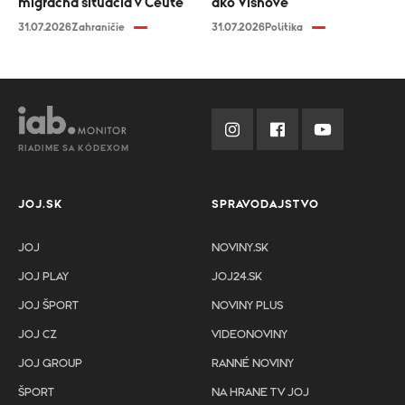
migračná situácia v Ceute
ako Višňové“
31.07.2026
Zahraničie
31.07.2026
Politika
RIADIME SA KÓDEXOM
JOJ.SK
SPRAVODAJSTVO
JOJ
NOVINY.SK
JOJ PLAY
JOJ24.SK
JOJ ŠPORT
NOVINY PLUS
JOJ CZ
VIDEONOVINY
JOJ GROUP
RANNÉ NOVINY
ŠPORT
NA HRANE TV JOJ