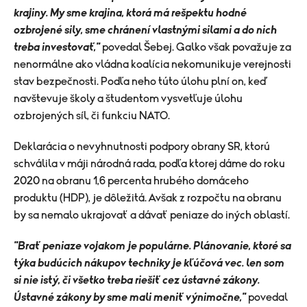
krajiny. My sme krajina, ktorá má rešpektu hodné
ozbrojené sily, sme chránení vlastnými silami a do nich
treba investovať,"
povedal Šebej. Galko však považuje za
nenormálne ako vládna koalícia nekomunikuje verejnosti
stav bezpečnosti. Podľa neho túto úlohu plní on, keď
navštevuje školy a študentom vysvetľuje úlohu
ozbrojených síl, či funkciu NATO.
Deklarácia o nevyhnutnosti podpory obrany SR, ktorú
schválila v máji národná rada, podľa ktorej dáme do roku
2020 na obranu 1,6 percenta hrubého domáceho
produktu (HDP), je dôležitá. Avšak z rozpočtu na obranu
by sa nemalo ukrajovať a dávať peniaze do iných oblastí.
"Brať peniaze vojakom je populárne. Plánovanie, ktoré sa
týka budúcich nákupov techniky je kľúčová vec. len som
si nie istý, či všetko treba riešiť cez ústavné zákony.
Ústavné zákony by sme mali meniť výnimočne,"
povedal