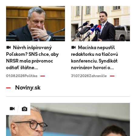
Návrh inšpirovaný
Macinka nepustil
Poľskom? SNS chce, aby
redaktorku na tlačovú
NRSR mala právomoc
konferenciu. Syndikát
odňať štátne
novinárov hovorí o
vyznamenanie
diskriminácii médií
01.08.2026
Politika
31.07.2026
Zahraničie
Noviny.sk