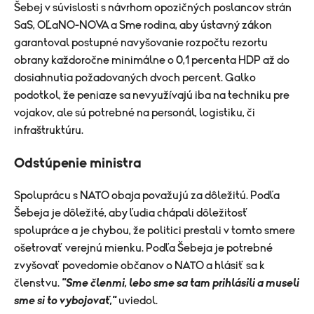
Šebej v súvislosti s návrhom opozičných poslancov strán
SaS, OĽaNO-NOVA a Sme rodina, aby ústavný zákon
garantoval postupné navyšovanie rozpočtu rezortu
obrany každoročne minimálne o 0,1 percenta HDP až do
dosiahnutia požadovaných dvoch percent. Galko
podotkol, že peniaze sa nevyužívajú iba na techniku pre
vojakov, ale sú potrebné na personál, logistiku, či
infraštruktúru.
Odstúpenie ministra
Spoluprácu s NATO obaja považujú za dôležitú. Podľa
Šebeja je dôležité, aby ľudia chápali dôležitosť
spolupráce a je chybou, že politici prestali v tomto smere
ošetrovať verejnú mienku. Podľa Šebeja je potrebné
zvyšovať povedomie občanov o NATO a hlásiť sa k
členstvu.
"Sme členmi, lebo sme sa tam prihlásili a museli
sme si to vybojovať,"
uviedol.