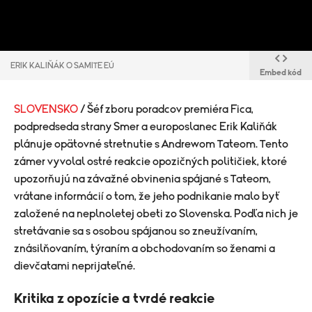
ERIK KALIŇÁK O SAMITE EÚ
Embed kód
SLOVENSKO
/ Šéf zboru poradcov premiéra Fica,
podpredseda strany Smer a europoslanec Erik Kaliňák
plánuje opätovné stretnutie s Andrewom Tateom. Tento
zámer vyvolal ostré reakcie opozičných političiek, ktoré
upozorňujú na závažné obvinenia spájané s Tateom,
vrátane informácií o tom, že jeho podnikanie malo byť
založené na neplnoletej obeti zo Slovenska. Podľa nich je
stretávanie sa s osobou spájanou so zneužívaním,
znásilňovaním, týraním a obchodovaním so ženami a
dievčatami neprijateľné.
Kritika z opozície a tvrdé reakcie