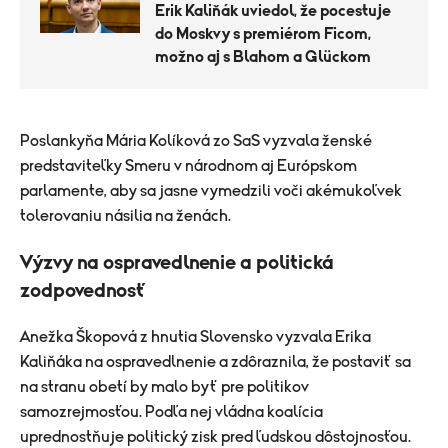
Erik Kaliňák uviedol, že pocestuje
do Moskvy s premiérom Ficom,
možno aj s Blahom a Glückom
Poslankyňa Mária Kolíková zo SaS vyzvala ženské
predstaviteľky Smeru v národnom aj Európskom
parlamente, aby sa jasne vymedzili voči akémukoľvek
tolerovaniu násilia na ženách.
Výzvy na ospravedlnenie a politická
zodpovednosť
Anežka Škopová z hnutia Slovensko vyzvala Erika
Kaliňáka na ospravedlnenie a zdôraznila, že postaviť sa
na stranu obetí by malo byť pre politikov
samozrejmosťou. Podľa nej vládna koalícia
uprednostňuje politický zisk pred ľudskou dôstojnosťou.