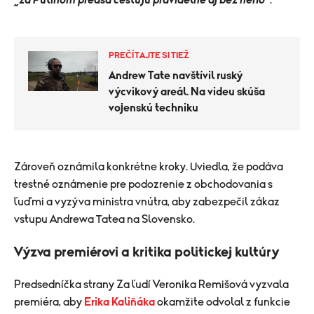
„za Putinom predsa cestujú pravidelne aj bez neho“
.
PREČÍTAJTE SI TIEŽ
Andrew Tate navštívil ruský
výcvikový areál. Na videu skúša
vojenskú techniku
Zároveň oznámila konkrétne kroky. Uviedla, že podáva
trestné oznámenie pre podozrenie z obchodovania s
ľuďmi a vyzýva ministra vnútra, aby zabezpečil zákaz
vstupu Andrewa Tatea na Slovensko.
Výzva premiérovi a kritika politickej kultúry
Predsedníčka strany Za ľudí Veronika Remišová vyzvala
premiéra, aby
Erika Kaliňáka
okamžite odvolal z funkcie