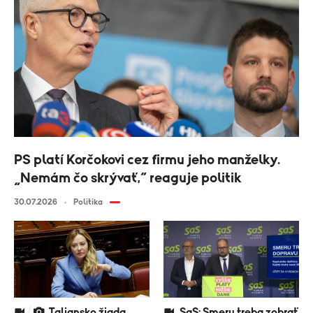
PS platí Korčokovi cez firmu jeho manželky.
„Nemám čo skrývať,“ reaguje politik
30.07.2026
Politika
Taliansko žiada
SaS: Smeru treba zobrať