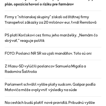
plán, opozícia hovorí o riziku pre farmárov
Firmy z "nitrianskej skupiny" získali od štátnej firmy
Transpetrol zákazky za 20 miliónov eur, tvrdí Remišová
PS platí Korčokovi cez firmu jeho manželky. „Nemám čo
skrývať,“ reaguje politik
FOTO: Poslanci NR SR sa ujali mandátov. Toto sú oni
Z Hlasu-SD vylúčili poslancov Samuela Migaľa a
Radomíra Šalitroša
Parlament schválil vyššie platy sudcom. Gašpar podľa
Matoviča môže ovplyvniť výsledky na súde
Na cestách budú platiť nové pravidlá. Pribudnú vyššie