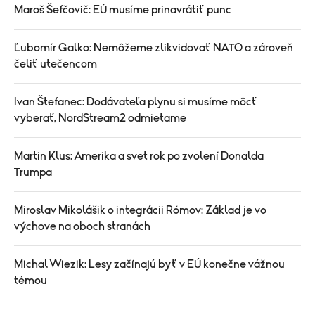
Maroš Šefčovič: EÚ musíme prinavrátiť punc
Ľubomír Galko: Nemôžeme zlikvidovať NATO a zároveň
čeliť utečencom
Ivan Štefanec: Dodávateľa plynu si musíme môcť
vyberať, NordStream2 odmietame
Martin Klus: Amerika a svet rok po zvolení Donalda
Trumpa
Miroslav Mikolášik o integrácii Rómov: Základ je vo
výchove na oboch stranách
Michal Wiezik: Lesy začínajú byť v EÚ konečne vážnou
témou