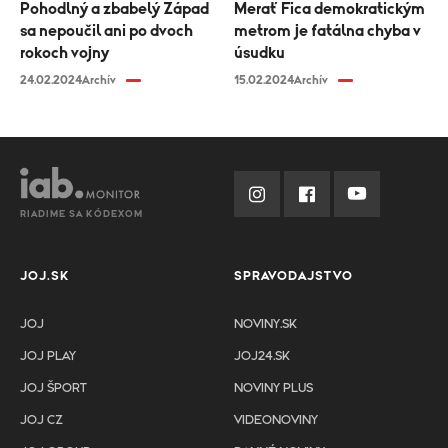
Pohodlný a zbabelý Západ
Merať Fica demokratickým
sa nepoučil ani po dvoch
metrom je fatálna chyba v
rokoch vojny
úsudku
24.02.2024
Archív
15.02.2024
Archív
RIADIME SA KÓDEXOM
JOJ.SK
SPRAVODAJSTVO
JOJ
NOVINY.SK
JOJ PLAY
JOJ24.SK
JOJ ŠPORT
NOVINY PLUS
JOJ CZ
VIDEONOVINY