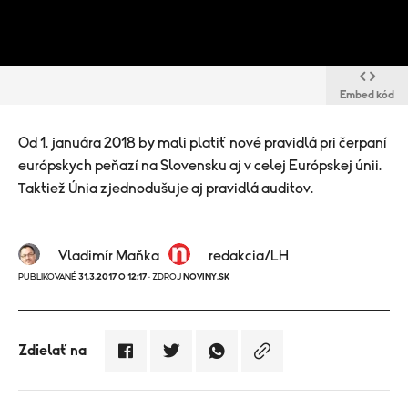
Embed kód
Od 1. januára 2018 by mali platiť nové pravidlá pri čerpaní
európskych peňazí na Slovensku aj v celej Európskej únii.
Taktiež Únia zjednodušuje aj pravidlá auditov.
Vladimír Maňka
redakcia/LH
PUBLIKOVANÉ
31.3.2017 O 12:17
· ZDROJ
NOVINY.SK
Zdielať na