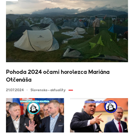
Pohoda 2024 očami horolezca Mariána
Otčenáša
21.07.2024
Slovensko - aktuality