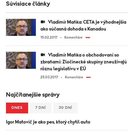
Súvisiace články
Vladimír Maňka: CETA je výhodnejšia
ako súčasná dohoda s Kanadou
15.02.2017
Komentáre
Vladimír Maňka o obchodovaní so
zbraňami: Zločinecké skupiny zneužívajú
rôznu legislatívu v EÚ
25.03.2017
Komentáre
Najčítanejšie správy
DNES
7 DNÍ
30 DNÍ
Igor Matovič je ako pes, ktorý chytil auto