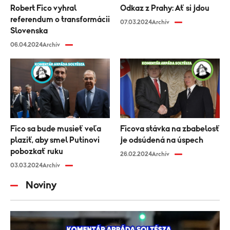
Robert Fico vyhral
Odkaz z Prahy: Ať si jdou
referendum o transformácii
07.03.2024
Archív
Slovenska
06.04.2024
Archív
Fico sa bude musieť veľa
Ficova stávka na zbabelosť
plaziť, aby smel Putinovi
je odsúdená na úspech
pobozkať ruku
26.02.2024
Archív
03.03.2024
Archív
Noviny