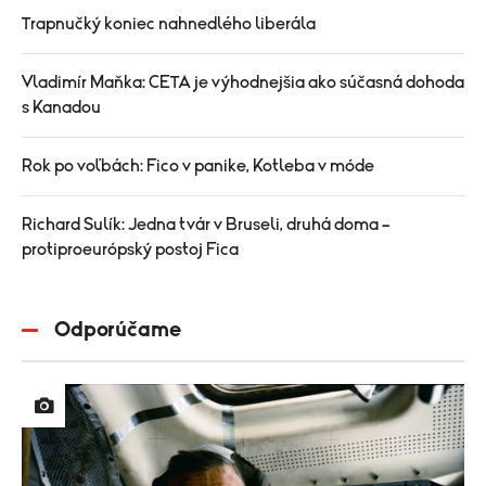
Trapnučký koniec nahnedlého liberála
Vladimír Maňka: CETA je výhodnejšia ako súčasná dohoda
s Kanadou
Rok po voľbách: Fico v panike, Kotleba v móde
Richard Sulík: Jedna tvár v Bruseli, druhá doma –
protiproeurópský postoj Fica
Odporúčame