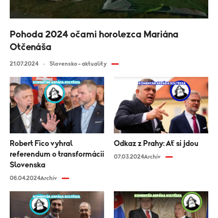
Pohoda 2024 očami horolezca Mariána
Otčenáša
21.07.2024
Slovensko - aktuality
Robert Fico vyhral
Odkaz z Prahy: Ať si jdou
referendum o transformácii
07.03.2024
Archív
Slovenska
06.04.2024
Archív