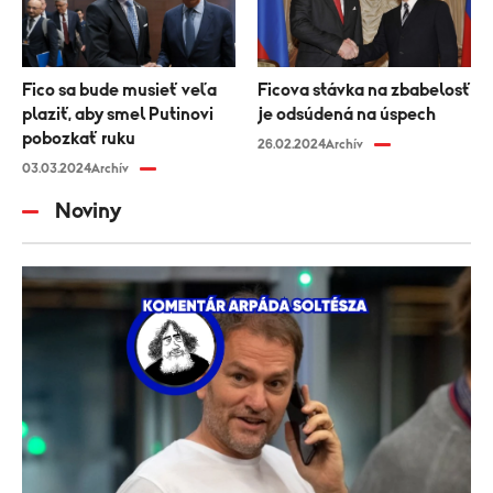
Fico sa bude musieť veľa
Ficova stávka na zbabelosť
plaziť, aby smel Putinovi
je odsúdená na úspech
pobozkať ruku
26.02.2024
Archív
03.03.2024
Archív
Noviny