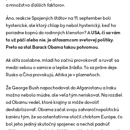
a množstvo ďalších faktorov.
Áno, reakcie Spojených štátov na 11. september boli
hysterické, ale ktorý chlap by nebol hysterický, keď ho
poriadne kopnú do rodinných klenotov? A
USA, či sa vám
to už páči alebo nie, je alfasamcom svetovej politiky.
Preto sa stal Barack Obama takou pohromou.
Ak alfa zoslabne, mladí ho začnú provokovať a ruvať sa
medzi sebou o samice a lepšie žrádlo. To sa práve deje.
Rusko a Čína provokujú, Afrika je v plameňoch.
Že George Bush napochodoval do Afganistanu a Iraku
možno nebolo múdre, ale veľa tým neriskoval. Na rozdiel
od Obamu vedel, ktoré krajiny si môže dovoliť
destabilizovať. Obama začal svoju zahraničnopolitickú
kariéru tým, že sa ostentatívne otočil chrbtom Európe, čo
bol jeho jediný skutočný spojenec a nechal padnúť