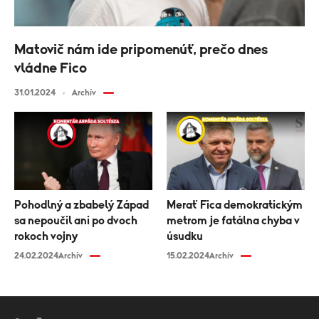
Matovič nám ide pripomenúť, prečo dnes
vládne Fico
31.01.2024
Archív
Pohodlný a zbabelý Západ
Merať Fica demokratickým
sa nepoučil ani po dvoch
metrom je fatálna chyba v
rokoch vojny
úsudku
24.02.2024
Archív
15.02.2024
Archív