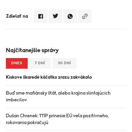
Zdielať na
Najčítanejšie správy
DNES
7 DNÍ
30 DNÍ
Kiskove škaredé káčatko zrazu zakvákalo
Buď sme mafiánsky štát, alebo krajina slintajúcich
imbecilov
Dušan Chrenek: TTIP prinesie EÚ veľa pozitívneho,
rokovania pokračujú