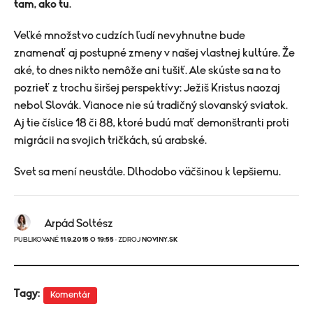
tam, ako tu
.
Veľké množstvo cudzích ľudí nevyhnutne bude
znamenať aj postupné zmeny v našej vlastnej kultúre. Že
aké, to dnes nikto nemôže ani tušiť. Ale skúste sa na to
pozrieť z trochu širšej perspektívy: Ježiš Kristus naozaj
nebol Slovák. Vianoce nie sú tradičný slovanský sviatok.
Aj tie číslice 18 či 88, ktoré budú mať demonštranti proti
migrácii na svojich tričkách, sú arabské.
Svet sa mení neustále. Dlhodobo väčšinou k lepšiemu.
Arpád Soltész
PUBLIKOVANÉ
11.9.2015 O 19:55
· ZDROJ
NOVINY.SK
Tagy:
Komentár