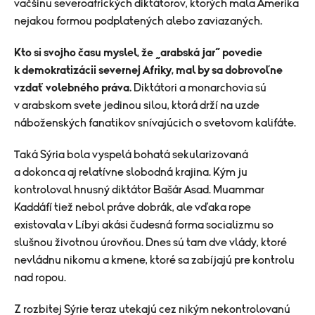
väčšinu severoafrických diktátorov, ktorých mala Amerika
nejakou formou podplatených alebo zaviazaných.
Kto si svojho času myslel, že „arabská jar“ povedie
k demokratizácii severnej Afriky, mal by sa dobrovoľne
vzdať volebného práva.
Diktátori a monarchovia sú
v arabskom svete jedinou silou, ktorá drží na uzde
náboženských fanatikov snívajúcich o svetovom kalifáte.
Taká Sýria bola vyspelá bohatá sekularizovaná
a dokonca aj relatívne slobodná krajina. Kým ju
kontroloval hnusný diktátor Bašár Asad. Muammar
Kaddáfí tiež nebol práve dobrák, ale vďaka rope
existovala v Líbyi akási čudesná forma socializmu so
slušnou životnou úrovňou. Dnes sú tam dve vlády, ktoré
nevládnu nikomu a kmene, ktoré sa zabíjajú pre kontrolu
nad ropou.
Z rozbitej Sýrie teraz utekajú cez nikým nekontrolovanú