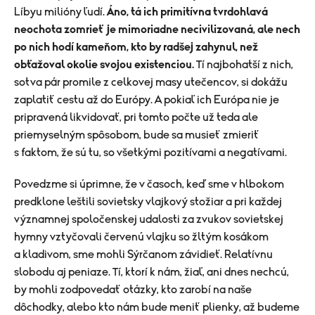
Líbyu milióny ľudí.
Áno, tá ich primitívna tvrdohlavá
neochota zomrieť je mimoriadne necivilizovaná, ale nech
po nich hodí kameňom, kto by radšej zahynul, než
obťažoval okolie svojou existenciou.
Tí najbohatší z nich,
sotva pár promile z celkovej masy utečencov, si dokážu
zaplatiť cestu až do Európy. A pokiaľ ich Európa nie je
pripravená likvidovať, pri tomto počte už teda ale
priemyselným spôsobom, bude sa musieť zmieriť
s faktom, že sú tu, so všetkými pozitívami a negatívami.
Povedzme si úprimne, že v časoch, keď sme v hlbokom
predklone leštili sovietsky vlajkový stožiar a pri každej
významnej spoločenskej udalosti za zvukov sovietskej
hymny vztyčovali červenú vlajku so žltým kosákom
a kladivom, sme mohli Sýrčanom závidieť. Relatívnu
slobodu aj peniaze. Tí, ktorí k nám, žiaľ, ani dnes nechcú,
by mohli zodpovedať otázky, kto zarobí na naše
dôchodky, alebo kto nám bude meniť plienky, až budeme