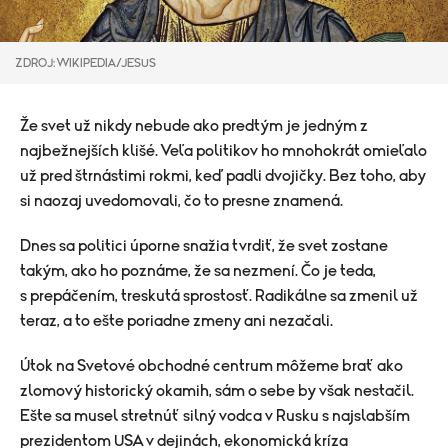
ZDROJ: WIKIPEDIA/JESUS
Že svet už nikdy nebude ako predtým je jedným z
najbežnejších klišé. Veľa politikov ho mnohokrát omieľalo
už pred štrnástimi rokmi, keď padli dvojičky. Bez toho, aby
si naozaj uvedomovali, čo to presne znamená.
Dnes sa politici úporne snažia tvrdiť, že svet zostane
takým, ako ho poznáme, že sa nezmení. Čo je teda,
s prepáčením, treskutá sprostosť. Radikálne sa zmenil už
teraz, a to ešte poriadne zmeny ani nezačali.
Útok na Svetové obchodné centrum môžeme brať ako
zlomový historický okamih, sám o sebe by však nestačil.
Ešte sa musel stretnúť silný vodca v Rusku s najslabším
prezidentom USA v dejinách, ekonomická kríza