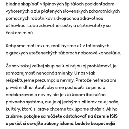
biedne skapínať v špinavých špitáloch pod dohľadom
vyhorených a zle platených slovenských zdravotníckych
pomocných robotníkov s dvojročnou zdravotnou
učňovkou. Lebo zdravotné sestry a ošetrovateľky sa
čoskoro minú.
Keby sme mali rozum, mali by sme už v talianskych
a gréckych utečeneckých táboroch náborové kancelárie.
Že sa v takej veľkej skupine ľudí nájdu aj problémoví, je
samozrejmosť nehodná zmienky. U nás však
rešpektujeme prezumpciu neviny. Pretože netreba ani
priveľmi dlho hĺbať, aby sme pochopili, že princíp
nedokazovania neviny nie je základom iba nášho
právneho systému, ale je aj jedným z pilierov celej našej
kultúry, ktorú si práve chceme tak úporne chrániť. Ak ho
zrušíme,
pokojne sa môžete odsťahovať na územie ISIS
a pokiaľ si osvojíte zákony islamu, budete bezpečnejší