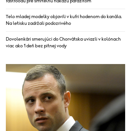
fastfoodu pre smrteľnú nákazu parazitom
Telo mladej modelky objavili v kufri hodenom do kanála.
Na letisku zadržali podozrivého
Dovolenkári smerujúci do Chorvátska uviazli v kolónach
viac ako 1 deň bez pitnej vody