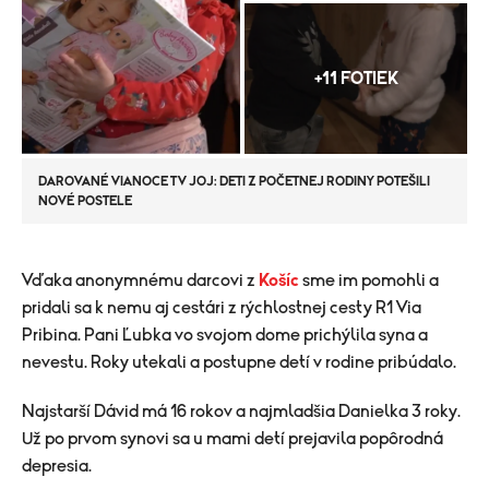
+11 FOTIEK
DAROVANÉ VIANOCE TV JOJ: DETI Z POČETNEJ RODINY POTEŠILI
NOVÉ POSTELE
​​Vďaka anonymnému darcovi z
Košíc
sme im pomohli a
pridali sa k nemu aj cestári z rýchlostnej cesty R1 Via
Pribina. Pani Ľubka vo svojom dome prichýlila syna a
nevestu. Roky utekali a postupne detí v rodine pribúdalo.
Najstarší Dávid má 16 rokov a najmladšia Danielka 3 roky.
Už po prvom synovi sa u mami detí prejavila popôrodná
depresia.