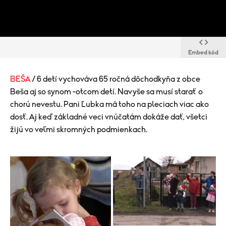
Embed kód
BEŠA
/ 6 detí vychováva 65 ročná dôchodkyňa z obce
Beša aj so synom -otcom detí. Navyše sa musí starať o
chorú nevestu. Pani Ľubka má toho na pleciach viac ako
dosť. Aj keď základné veci vnúčatám dokáže dať, všetci
žijú vo veľmi skromných podmienkach.