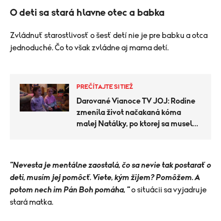
O deti sa stará hlavne otec a babka
Zvládnuť starostlivosť o šesť detí nie je pre babku a otca
jednoduché. Čo to však zvládne aj mama detí.
PREČÍTAJTE SI TIEŽ
Darované Vianoce TV JOJ: Rodine
zmenila život načakaná kóma
malej Natálky, po ktorej sa musela
znovu naučiť chodiť
"Nevesta je mentálne zaostalá, čo sa nevie tak postarať o
deti, musím jej pomôcť. Viete, kým žijem? Pomôžem. A
potom nech im Pán Boh pomáha, "
o situácii sa vyjadruje
stará matka.