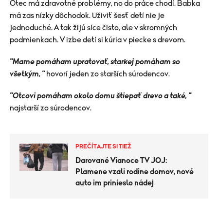
Otec má zdravotné problémy, no do práce chodí. Babka
má zas nízky dôchodok. Uživiť šesť detí nie je
jednoduché. A tak žijú síce čisto, ale v skromných
podmienkach. V izbe detí si kúria v piecke s drevom.
"Mame pomáham upratovať, starkej pomáham so
všetkým, "
hovorí jeden zo starších súrodencov.
"Otcovi pomáham okolo domu štiepať drevo a také, "
najstarší zo súrodencov.
PREČÍTAJTE SI TIEŽ
Darované Vianoce TV JOJ:
Plamene vzali rodine domov, nové
auto im prinieslo nádej