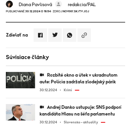
Diana Pavlisová
redakcia/PAL
PUBLIKOVANÉ
30.12.2024 O 16:54
· ZDROJ
NOVINY.SK/TV JOJ
Zdielať na
Súvisiace články
Rozbité okno a útek v ukradnutom
aute: Polícia zadržala zlodejský párik
30.12.2024
Krimi
Andrej Danko ustupuje: SNS podporí
kandidáta Hlasu na šéfa parlamentu
30.12.2024
Slovensko - aktuality