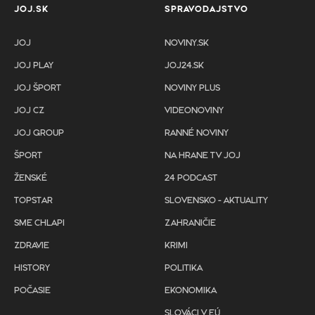
JOJ.SK
SPRAVODAJSTVO
JOJ
NOVINY.SK
JOJ PLAY
JOJ24.SK
JOJ ŠPORT
NOVINY PLUS
JOJ CZ
VIDEONOVINY
JOJ GROUP
RANNÉ NOVINY
ŠPORT
NA HRANE TV JOJ
ŽENSKÉ
24 PODCAST
TOPSTAR
SLOVENSKO - AKTUALITY
SME CHLAPI
ZAHRANIČIE
ZDRAVIE
KRIMI
HISTORY
POLITIKA
POČASIE
EKONOMIKA
SLOVÁCI V EÚ