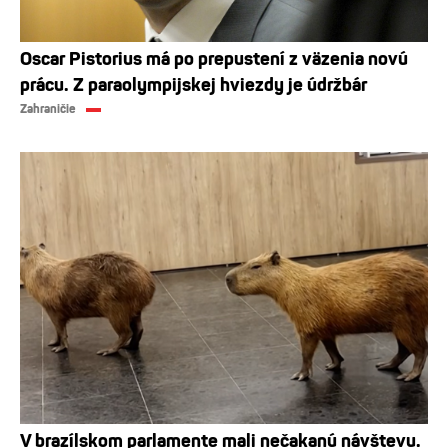
Oscar Pistorius má po prepustení z väzenia novú
prácu. Z paraolympijskej hviezdy je údržbár
Zahraničie
V brazílskom parlamente mali nečakanú návštevu.