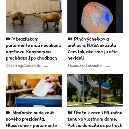
V brazílskom
Plná výčnelkov a
parlamente mali nečakanú
preliačin: NASA ukázala
návštevu. Kapybary sa
Zem tak, ako sme ju ešte
prechádzali po chodbách
nevideli
3 hours ago
Zahraničie
3 hours ago
Zahraničie
Maďarsko bude voliť
Útočník väznil 99-ročnú
nového prezidenta.
ženu vo vlastnom dome.
Hlasovanie v parlamente
Polícia dorazila až po troch