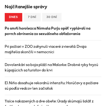
Najčítanejšie správy
DNES
7 DNÍ
30 DNÍ
Po smrti horolezca Nirmala Purju opäť vyplávali na
povrch obvinenia zo sexuálneho obťažovania
Pri požiari v ZOO zahynuli viaceré zvieratá: Dvaja
majitelia skončili v nemocnici
Dovolenkári sa boja pláží na Malorke: Drobné ryby hryzú
kúpajúcich sa turistov do krvi
El Niño dosahuje rekordnú intenzitu: Horúčavy a požiare
sú podľa vedcov len začiatok
Tisíce nakazených a dve obete: Úrady skúmajú šalát z