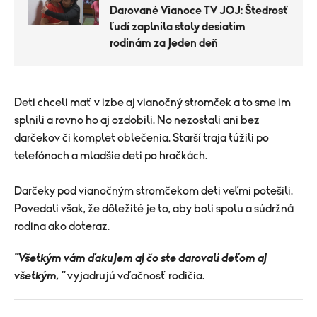
Darované Vianoce TV JOJ: Štedrosť
ľudí zaplnila stoly desiatim
rodinám za jeden deň
Deti chceli mať v izbe aj vianočný stromček a to sme im
splnili a rovno ho aj ozdobili. No nezostali ani bez
darčekov či komplet oblečenia. Starší traja túžili po
telefónoch a mladšie deti po hračkách.
Darčeky pod vianočným stromčekom deti veľmi potešili.
Povedali však, že dôležité je to, aby boli spolu a súdržná
rodina ako doteraz.
"Všetkým vám ďakujem aj čo ste darovali deťom aj
všetkým, "
vyjadrujú vďačnosť rodičia.