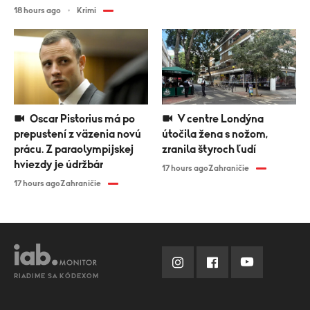
18 hours ago
Krimi
Oscar Pistorius má po
V centre Londýna
prepustení z väzenia novú
útočila žena s nožom,
prácu. Z paraolympijskej
zranila štyroch ľudí
hviezdy je údržbár
17 hours ago
Zahraničie
17 hours ago
Zahraničie
RIADIME SA KÓDEXOM