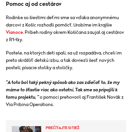
Pomoc aj od cestárov
Rodinke so šiestimi deťmi sme sa vďaka anonymnému
darcovi z Košíc rozhodli pomôcť. Urobíme im krajšie
Vianoce
. Príbeh rodiny okrem Košičana zaujal aj cestárov
z R1-tky.
Postele, na ktorých deti spali, sa už rozpadáva, chceli im
preto skrášliť detskú izbu, a tak doviezli šesť nových
postelí, písacie stolíky a stoličky.
"A toto bol taký pekný spôsob ako zas zdieľať to, že my
máme to šťastie viac ako ostatní, Tak sme sa pripojili k
tomu projektu, "
o pomoci prehovoril aj František Novák z
Via Pribina Operations.
PREČÍTAJTE SI TIEŽ