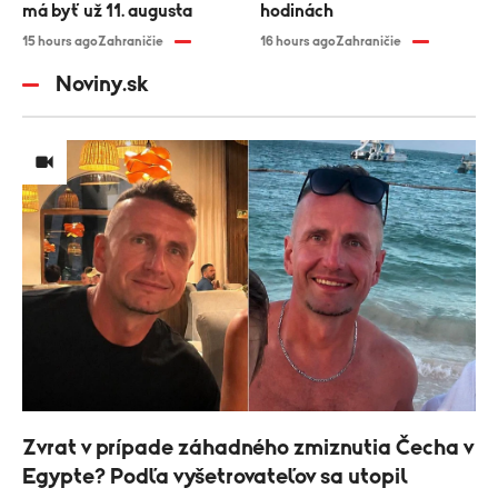
má byť už 11. augusta
hodinách
15 hours ago
Zahraničie
16 hours ago
Zahraničie
Noviny.sk
Zvrat v prípade záhadného zmiznutia Čecha v
Egypte? Podľa vyšetrovateľov sa utopil