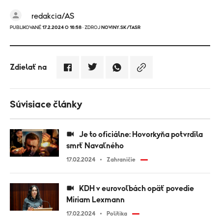
redakcia/AS
PUBLIKOVANÉ
17.2.2024 O 16:58
· ZDROJ
NOVINY.SK/TASR
Zdielať na
Súvisiace články
Je to oficiálne: Hovorkyňa potvrdila
smrť Navaľného
17.02.2024
Zahraničie
KDH v eurovoľbách opäť povedie
Miriam Lexmann
17.02.2024
Politika