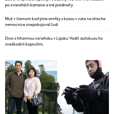
po zvieratách kamene a iné predmety
Muž v čiernom kostýme smrtky s kosou v ruke na streche
nemocnice znepokojoval ľudí
Dron s trhavinou na letisku v Lipsku: Vodič autobusu ho
zneškodnil kopnutím.