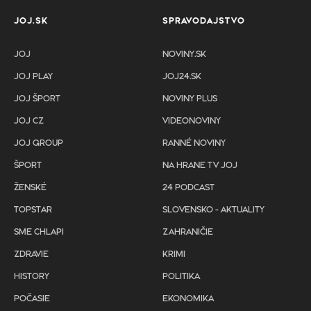
JOJ.SK
SPRAVODAJSTVO
JOJ
NOVINY.SK
JOJ PLAY
JOJ24.SK
JOJ ŠPORT
NOVINY PLUS
JOJ CZ
VIDEONOVINY
JOJ GROUP
RANNÉ NOVINY
ŠPORT
NA HRANE TV JOJ
ŽENSKÉ
24 PODCAST
TOPSTAR
SLOVENSKO - AKTUALITY
SME CHLAPI
ZAHRANIČIE
ZDRAVIE
KRIMI
HISTORY
POLITIKA
POČASIE
EKONOMIKA