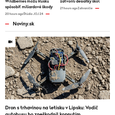
Wildberries môžu Rusku
zatvorili desiatky škôl
spôsobiť miliardové škody
21 hours ago
Zahraničie
20 hours ago
Štúdio JOJ 24
Noviny.sk
Dron s trhavinou na letisku v Lipsku: Vodič
autobusu ho zneškodnil kopnutím.