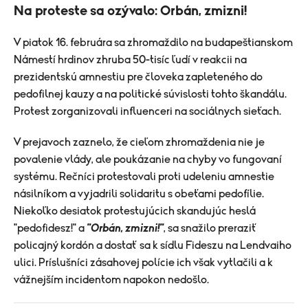
Na proteste sa ozývalo: Orbán, zmizni!
V piatok 16. februára sa zhromaždilo na budapeštianskom
Námestí hrdinov zhruba 50-tisíc ľudí v reakcii na
prezidentskú amnestiu pre človeka zapleteného do
pedofilnej kauzy a na politické súvislosti tohto škandálu.
Protest zorganizovali influenceri na sociálnych sieťach.
V prejavoch zaznelo, že cieľom zhromaždenia nie je
povalenie vlády, ale poukázanie na chyby vo fungovaní
systému. Rečníci protestovali proti udeleniu amnestie
násilníkom a vyjadrili solidaritu s obeťami pedofílie.
Niekoľko desiatok protestujúcich skandujúc heslá
"pedofidesz!" a
"Orbán, zmizni!"
, sa snažilo preraziť
policajný kordón a dostať sa k sídlu Fideszu na Lendvaiho
ulici. Príslušníci zásahovej polície ich však vytlačili a k
vážnejším incidentom napokon nedošlo.