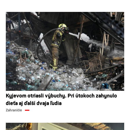
Kyjevom otriasli výbuchy. Pri útokoch zahynulo
dieťa aj ďalší dvaja ľudia
Zahraničie