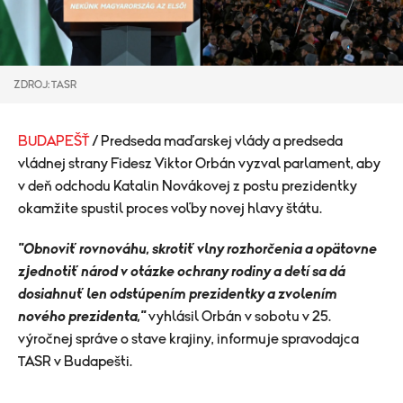
ZDROJ: TASR
BUDAPEŠŤ
/ Predseda maďarskej vlády a predseda
vládnej strany Fidesz Viktor Orbán vyzval parlament, aby
v deň odchodu Katalin Novákovej z postu prezidentky
okamžite spustil proces voľby novej hlavy štátu.
"Obnoviť rovnováhu, skrotiť vlny rozhorčenia a opätovne
zjednotiť národ v otázke ochrany rodiny a detí sa dá
dosiahnuť len odstúpením prezidentky a zvolením
nového prezidenta,"
vyhlásil Orbán v sobotu v 25.
výročnej správe o stave krajiny, informuje spravodajca
TASR v Budapešti.