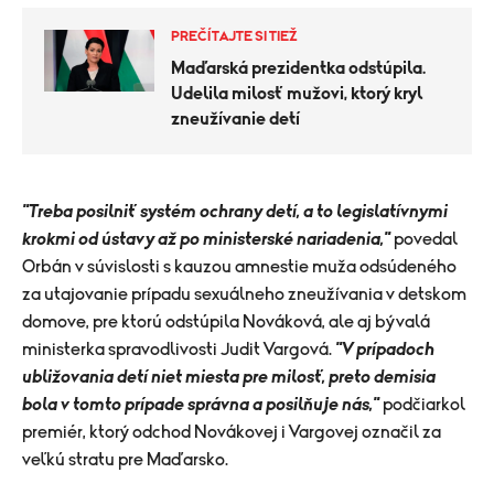
PREČÍTAJTE SI TIEŽ
Maďarská prezidentka odstúpila.
Udelila milosť mužovi, ktorý kryl
zneužívanie detí
"Treba posilniť systém ochrany detí, a to legislatívnymi
krokmi od ústavy až po ministerské nariadenia,"
povedal
Orbán v súvislosti s kauzou amnestie muža odsúdeného
za utajovanie prípadu sexuálneho zneužívania v detskom
domove, pre ktorú odstúpila Nováková, ale aj bývalá
ministerka spravodlivosti Judit Vargová.
"V prípadoch
ubližovania detí niet miesta pre milosť, preto demisia
bola v tomto prípade správna a posilňuje nás,"
podčiarkol
premiér, ktorý odchod Novákovej i Vargovej označil za
veľkú stratu pre Maďarsko.