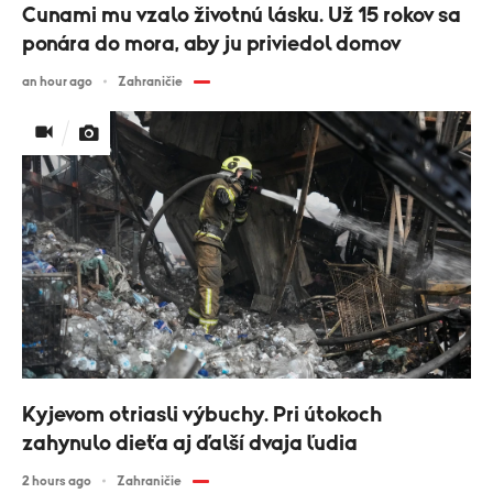
Cunami mu vzalo životnú lásku. Už 15 rokov sa
ponára do mora, aby ju priviedol domov
an hour ago
Zahraničie
Kyjevom otriasli výbuchy. Pri útokoch
zahynulo dieťa aj ďalší dvaja ľudia
2 hours ago
Zahraničie