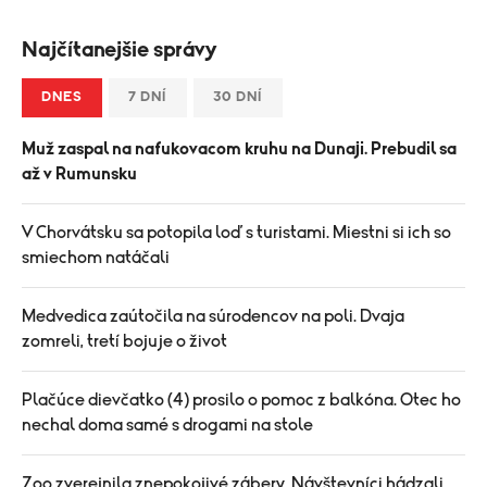
Najčítanejšie správy
DNES
7 DNÍ
30 DNÍ
Muž zaspal na nafukovacom kruhu na Dunaji. Prebudil sa
až v Rumunsku
V Chorvátsku sa potopila loď s turistami. Miestni si ich so
smiechom natáčali
Medvedica zaútočila na súrodencov na poli. Dvaja
zomreli, tretí bojuje o život
Plačúce dievčatko (4) prosilo o pomoc z balkóna. Otec ho
nechal doma samé s drogami na stole
Zoo zverejnila znepokojivé zábery. Návštevníci hádzali