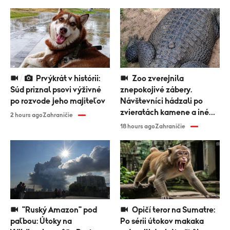
Prvýkrát v histórii:
Zoo zverejnila
Súd priznal psovi výživné
znepokojivé zábery.
po rozvode jeho majiteľov
Návštevníci hádzali po
zvieratách kamene a iné
2 hours ago
Zahraničie
predmety
18 hours ago
Zahraničie
"Ruský Amazon" pod
Opičí teror na Sumatre:
paľbou: Útoky na
Po sérii útokov makaka