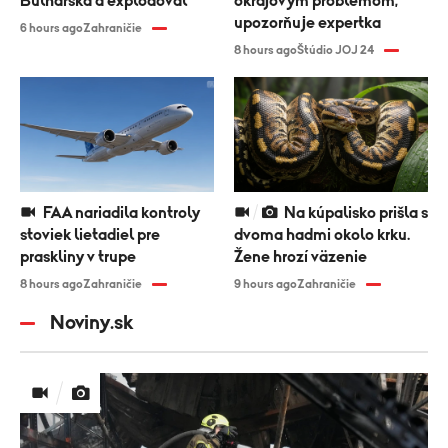
Bulharska a explodoval
okrajovým problémom,
upozorňuje expertka
6 hours ago
Zahraničie
8 hours ago
Štúdio JOJ 24
FAA nariadila kontroly
Na kúpalisko prišla s
stoviek lietadiel pre
dvoma hadmi okolo krku.
praskliny v trupe
Žene hrozí väzenie
8 hours ago
Zahraničie
9 hours ago
Zahraničie
Noviny.sk