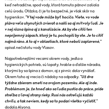
keď netradične, spod vody, ktorá tomuto pánovi zaliala
celú úrodu. Otázka, či je to bezpečné, je však skôr na
hygienikov.
"V tej vode môže byť hocičo. Viete, vo vode
pláva veľa uhynutých zvierat a našli sa aj mŕtvoly ľudí. Je
v nej rôzna špina aj z kanalizácie. Ak by ste cítili ten
nepríjemný zápach, ktorý je tu, pochopili by ste. Je to cítiť
najmä ráno. A to aj v oblastiach, ktoré neboli zaplavené,"
opísal nečistotu vody Vlasov.
Najpotrebnejšími vecami okrem vody, jedla a
hygienických potrieb, sú lopaty, hrable a ďalšie náradia,
ktorými by sa špina z domov, aj z pivníc dala vynášať.
Okrem toho aj vrecia či nádoby na odpadky.
"Už dva
týždne zbieram smeti na svojom pozemku. Ale aj inde.
Problémom je, že hneď ako sa ľudia pustia do práce, príde
streľba z ľavej strany rieky. Rusi nás ostreľujú každú
chvíľu, a tak neviem, kedy sa to podarí všetko vyčistiť,"
dodala Alyona.