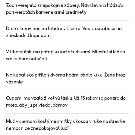
Zoo zverejnila znepokojivé zábery. Návštevníci hádzali
po zvieratách kamene a iné predmety
Dron s trhavinou na letisku v Lipsku: Vodič autobusu ho
zneškodnil kopnutím.
V Chorvátsku sa potopila loď s turistami. Miestni si ich so
smiechom natáčali
Na kúpalisko prišla s dvoma hadmi okolo krku. Žene hrozí
väzenie
Cunami mu vzalo životnú lásku. Už 15 rokov sa ponára do
mora, aby ju priviedol domov
Muž v čiernom kostýme smrtky s kosou v ruke na streche
nemocnice znepokojoval ľudí