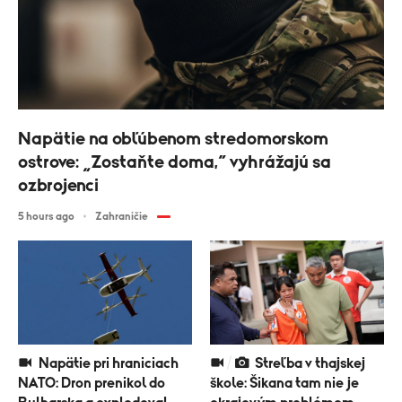
Napätie na obľúbenom stredomorskom
ostrove: „Zostaňte doma,“ vyhrážajú sa
ozbrojenci
5 hours ago
Zahraničie
Napätie pri hraniciach
Streľba v thajskej
NATO: Dron prenikol do
škole: Šikana tam nie je