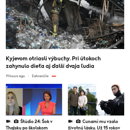
Kyjevom otriasli výbuchy. Pri útokoch
zahynulo dieťa aj ďalší dvaja ľudia
11 hours ago
Zahraničie
Štúdio 24: Šok v
Cunami mu vzalo
Thajsku po školskom
životnú lásku. Už 15 rokov