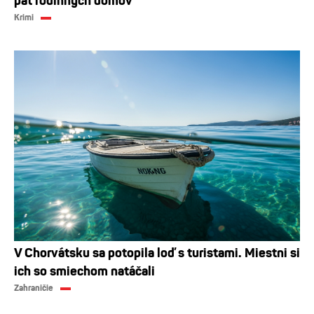
päť rodinných domov
Krimi
V Chorvátsku sa potopila loď s turistami. Miestni si
ich so smiechom natáčali
Zahraničie