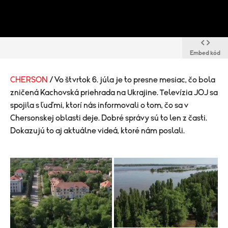
Embed kód
CHERSON
/ Vo štvrtok 6. júla je to presne mesiac, čo bola
zničená Kachovská priehrada na Ukrajine. Televízia JOJ sa
spojila s ľuďmi, ktorí nás informovali o tom, čo sa v
Chersonskej oblasti deje. Dobré správy sú to len z časti.
Dokazujú to aj aktuálne videá, ktoré nám poslali.