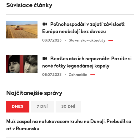
Súvisiace články
Poľnohospodári v zajatí závislosti:
Európa neobstojí bez dovozu
06.07.2023
Slovensko - aktuality
Beatles ako ich nepoznáte: Pozrite si
nové fotky legendárnej kapely
06.07.2023
Zahraničie
Najčítanejšie správy
DNES
7 DNÍ
30 DNÍ
Muž zaspal na nafukovacom kruhu na Dunaji. Prebudil sa
až v Rumunsku