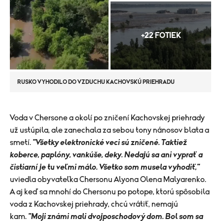
+22 FOTIEK
RUSKO VYHODILO DO VZDUCHU KACHOVSKÚ PRIEHRADU
​Voda v Chersone a okolí po zničení Kachovskej priehrady
už ustúpila, ale zanechala za sebou tony nánosov blata a
smetí.
"Všetky elektronické veci sú zničené. Taktiež
koberce, paplóny, vankúše, deky. Nedajú sa ani vyprať a
čistiarní je tu veľmi málo. Všetko som musela vyhodiť,"
uviedla obyvateľka Chersonu Alyona Olena Malyarenko.
A aj keď sa mnohí do Chersonu po potope, ktorú spôsobila
voda z Kachovskej priehrady, chcú vrátiť, nemajú
kam.
"Moji známi mali dvojposchodový dom. Bol som sa