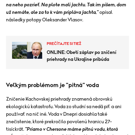
na neho pozrieť. Na plote mali jachtu. Tak im píšem, dom
už nemáte, ale za to k vám pripláva jachta,"
opísal
následky potopy Oleksander Vlasov.
PREČÍTAJTE SI TIEŽ
ONLINE: Obetí záplav po zničení
priehrady na Ukrajine pribúda
​Veľkým problémom je "pitná" voda
Zničenie Kachovskej priehrady znamená obrovskú
ekologickú katastrofu. Voda zo studní sa nedá piť a ani
používať na nič iné. Voda v Dnepri dosiahla také
znečistenie, ktoré prekročilo povolenú hranicu 27-
tisíckrát.
"Priamo v Chersone máme pitnú vodu, ktorá