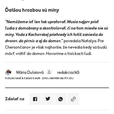
​Ďalšou hrozbou sú míny
"Nemôžeme ísť len tak upratovať. Musia najprv prísť
ľudia z domobrany a skontrolovať, či na tom mieste nie sú
míny. Voda z Kachovskej priehrady ich totiž zaniesla do
dvorov, do pivníc a aj do domov,"
povedala Natalya. Pre
Chersončanov je však najhoršie, že nevedia kedy sa budú
môcť vrátiť do domov. Hovoríme o tisíckach ľudí.
Mária Dulaiová
redakcia/AS
PUBLIKOVANÉ
6.7.2023 O 9:25
· ZDROJ
NOVINY.SK/TV JOJ
Zdielať na