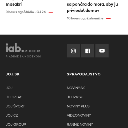
masakri
sa ponára do mora, aby ju
priviedol domov
9 hours ago
Štúdio JOJ 24
10 hours ago
Zahraničie
RIADIME SA KÓDEXOM
JOJ.SK
SPRAVODAJSTVO
JOJ
NOVINY.SK
JOJ PLAY
JOJ24.SK
JOJ ŠPORT
NOVINY PLUS
JOJ CZ
VIDEONOVINY
JOJ GROUP
RANNÉ NOVINY