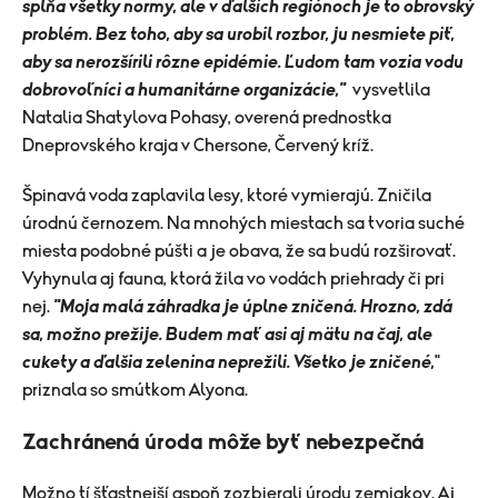
spĺňa všetky normy, ale v ďalších regiónoch je to obrovský
problém. Bez toho, aby sa urobil rozbor, ju nesmiete piť,
aby sa nerozšírili rôzne epidémie. Ľudom tam vozia vodu
dobrovoľníci a humanitárne organizácie,"
vysvetlila
Natalia Shatylova Pohasy, overená prednostka
Dneprovského kraja v Chersone, Červený kríž.
Špinavá voda zaplavila lesy, ktoré vymierajú. Zničila
úrodnú černozem. Na mnohých miestach sa tvoria suché
miesta podobné púšti a je obava, že sa budú rozširovať.
Vyhynula aj fauna, ktorá žila vo vodách priehrady či pri
nej.
"Moja malá záhradka je úplne zničená. Hrozno, zdá
sa, možno prežije. Budem mať asi aj mätu na čaj, ale
cukety a ďalšia zelenina neprežili. Všetko je zničené,
"
priznala so smútkom Alyona.
Zachránená úroda môže byť nebezpečná
Možno tí šťastnejší aspoň zozbierali úrodu zemiakov. Aj