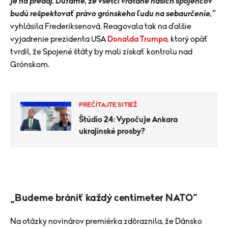
je na predaj. Dúfame, že všetci vrátane našich spojencov
budú rešpektovať právo grónskeho ľudu na sebaurčenie,“
vyhlásila Frederiksenová. Reagovala tak na ďalšie
vyjadrenie prezidenta USA
Donalda Trumpa
, ktorý opäť
tvrdil, že Spojené štáty by mali získať kontrolu nad
Grónskom.
PREČÍTAJTE SI TIEŽ
Štúdio 24: Vypočuje Ankara
ukrajinské prosby?
„Budeme brániť každý centimeter NATO“
Na otázky novinárov premiérka zdôraznila, že Dánsko