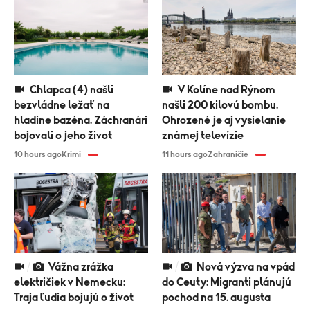
Chlapca (4) našli
V Kolíne nad Rýnom
bezvládne ležať na
našli 200 kilovú bombu.
hladine bazéna. Záchranári
Ohrozené je aj vysielanie
bojovali o jeho život
známej televízie
10 hours ago
Krimi
11 hours ago
Zahraničie
Vážna zrážka
Nová výzva na vpád
električiek v Nemecku:
do Ceuty: Migranti plánujú
Traja ľudia bojujú o život
pochod na 15. augusta