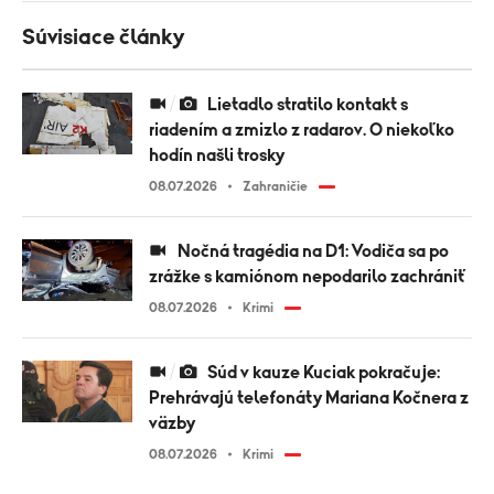
Súvisiace články
Lietadlo stratilo kontakt s
riadením a zmizlo z radarov. O niekoľko
hodín našli trosky
08.07.2026
Zahraničie
Nočná tragédia na D1: Vodiča sa po
zrážke s kamiónom nepodarilo zachrániť
08.07.2026
Krimi
Súd v kauze Kuciak pokračuje:
Prehrávajú telefonáty Mariana Kočnera z
väzby
08.07.2026
Krimi