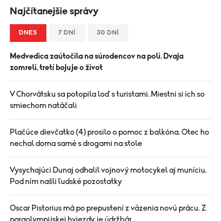
Najčítanejšie správy
DNES
7 DNÍ
30 DNÍ
Medvedica zaútočila na súrodencov na poli. Dvaja
zomreli, tretí bojuje o život
V Chorvátsku sa potopila loď s turistami. Miestni si ich so
smiechom natáčali
Plačúce dievčatko (4) prosilo o pomoc z balkóna. Otec ho
nechal doma samé s drogami na stole
Vysychajúci Dunaj odhalil vojnový motocykel aj muníciu.
Pod ním našli ľudské pozostatky
Oscar Pistorius má po prepustení z väzenia novú prácu. Z
paraolympijskej hviezdy je údržbár