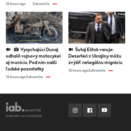
12 hours ago
Zahraničie
Vysychajúci Dunaj
Šutaj Eštok varuje:
odhalil vojnový motocykel
Dezertéri z Ukrajiny môžu
aj muníciu. Pod ním našli
zvýšiť nelegálnu migráciu
ľudské pozostatky
12 hours ago
Zahraničie
12 hours ago
Zahraničie
RIADIME SA KÓDEXOM