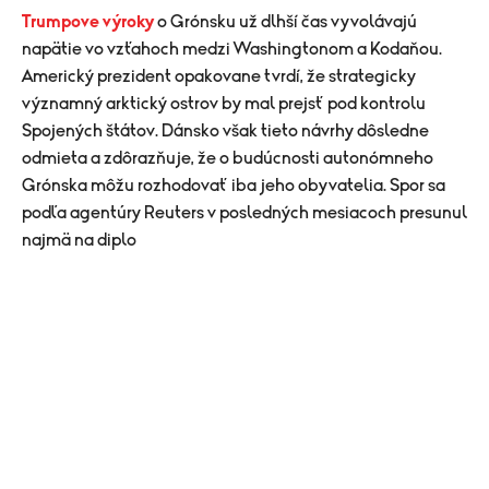
Trumpove výroky
o Grónsku už dlhší čas vyvolávajú
napätie vo vzťahoch medzi Washingtonom a Kodaňou.
Americký prezident opakovane tvrdí, že strategicky
významný arktický ostrov by mal prejsť pod kontrolu
Spojených štátov. Dánsko však tieto návrhy dôsledne
odmieta a zdôrazňuje, že o budúcnosti autonómneho
Grónska môžu rozhodovať iba jeho obyvatelia. Spor sa
podľa agentúry Reuters v posledných mesiacoch presunul
najmä na diplo