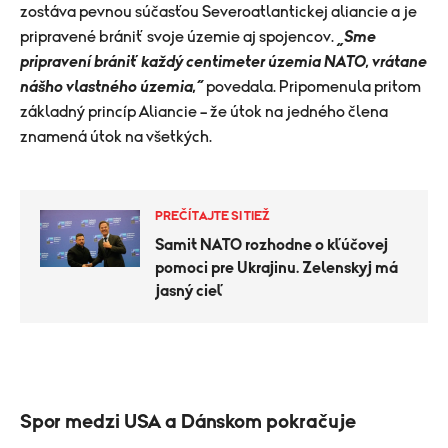
zostáva pevnou súčasťou Severoatlantickej aliancie a je
pripravené brániť svoje územie aj spojencov.
„Sme
pripravení brániť každý centimeter územia NATO, vrátane
nášho vlastného územia,“
povedala. Pripomenula pritom
základný princíp Aliancie – že útok na jedného člena
znamená útok na všetkých.
PREČÍTAJTE SI TIEŽ
Samit NATO rozhodne o kľúčovej
pomoci pre Ukrajinu. Zelenskyj má
jasný cieľ
Spor medzi USA a Dánskom pokračuje