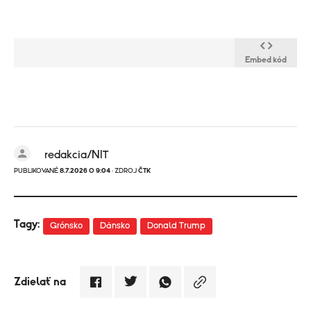
Embed kód
redakcia/NIT
PUBLIKOVANÉ
8.7.2026 O 9:04
· ZDROJ
ČTK
Tagy:
Grónsko
Dánsko
Donald Trump
Zdielať na