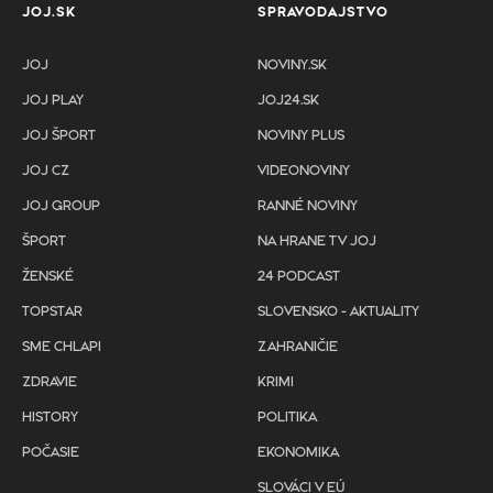
JOJ.SK
SPRAVODAJSTVO
JOJ
NOVINY.SK
JOJ PLAY
JOJ24.SK
JOJ ŠPORT
NOVINY PLUS
JOJ CZ
VIDEONOVINY
JOJ GROUP
RANNÉ NOVINY
ŠPORT
NA HRANE TV JOJ
ŽENSKÉ
24 PODCAST
TOPSTAR
SLOVENSKO - AKTUALITY
SME CHLAPI
ZAHRANIČIE
ZDRAVIE
KRIMI
HISTORY
POLITIKA
POČASIE
EKONOMIKA
SLOVÁCI V EÚ