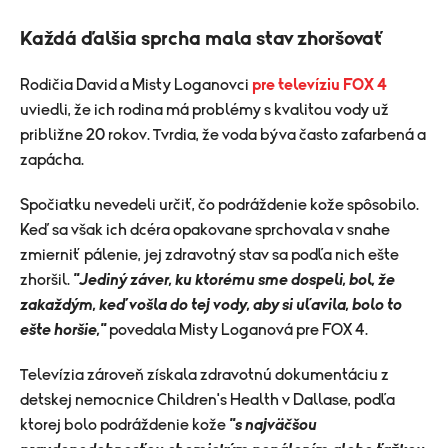
Každá ďalšia sprcha mala stav zhoršovať
Rodičia David a Misty Loganovci
pre televíziu FOX 4
uviedli, že ich rodina má problémy s kvalitou vody už
približne 20 rokov. Tvrdia, že voda býva často zafarbená a
zapácha.
Spočiatku nevedeli určiť, čo podráždenie kože spôsobilo.
Keď sa však ich dcéra opakovane sprchovala v snahe
zmierniť pálenie, jej zdravotný stav sa podľa nich ešte
zhoršil.
"Jediný záver, ku ktorému sme dospeli, bol, že
zakaždým, keď vošla do tej vody, aby si uľavila, bolo to
ešte horšie,"
povedala Misty Loganová pre FOX 4.
Televízia zároveň získala zdravotnú dokumentáciu z
detskej nemocnice Children's Health v Dallase, podľa
ktorej bolo podráždenie kože
"s najväčšou