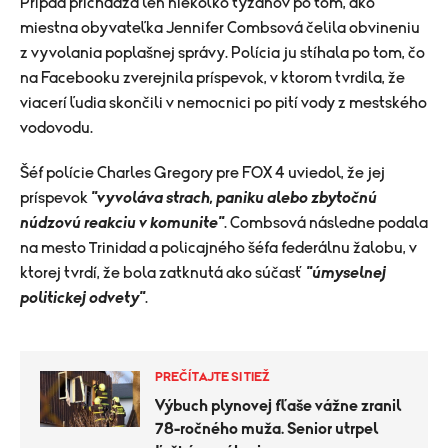
Prípad prichádza len niekoľko týždňov po tom, ako
miestna obyvateľka Jennifer Combsová čelila obvineniu
z vyvolania poplašnej správy. Polícia ju stíhala po tom, čo
na Facebooku zverejnila príspevok, v ktorom tvrdila, že
viacerí ľudia skončili v nemocnici po pití vody z mestského
vodovodu.
Šéf polície Charles Gregory pre FOX 4 uviedol, že jej
príspevok
"vyvoláva strach, paniku alebo zbytočnú
núdzovú reakciu v komunite"
. Combsová následne podala
na mesto Trinidad a policajného šéfa federálnu žalobu, v
ktorej tvrdí, že bola zatknutá ako súčasť
"úmyselnej
politickej odvety"
.
PREČÍTAJTE SI TIEŽ
Výbuch plynovej fľaše vážne zranil
78-ročného muža. Senior utrpel