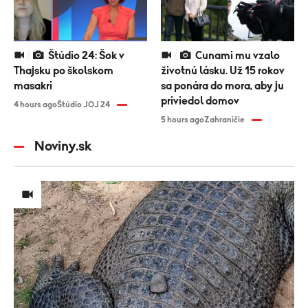
Štúdio 24: Šok v
Cunami mu vzalo
Thajsku po školskom
životnú lásku. Už 15 rokov
masakri
sa ponára do mora, aby ju
priviedol domov
4 hours ago
Štúdio JOJ 24
5 hours ago
Zahraničie
Noviny.sk