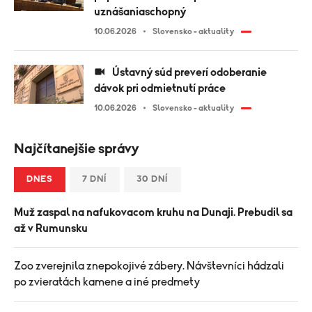
uznášaniaschopný
10.06.2026
Slovensko - aktuality
Ústavný súd preverí odoberanie
dávok pri odmietnutí práce
10.06.2026
Slovensko - aktuality
Najčítanejšie správy
DNES
7 DNÍ
30 DNÍ
Muž zaspal na nafukovacom kruhu na Dunaji. Prebudil sa
až v Rumunsku
Zoo zverejnila znepokojivé zábery. Návštevníci hádzali
po zvieratách kamene a iné predmety