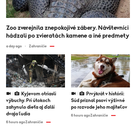
Zoo zverejnila znepokojivé zábery. Návštevníci
hádzali po zvieratách kamene a iné predmety
a day ago
Zahraničie
Kyjevom otriasli
Prvýkrát v histórii:
výbuchy. Pri útokoch
Súd priznal psovi výživné
zahynulo dieťa aj ďalší
po rozvode jeho majiteľov
dvaja ľudia
6 hours ago
Zahraničie
6 hours ago
Zahraničie