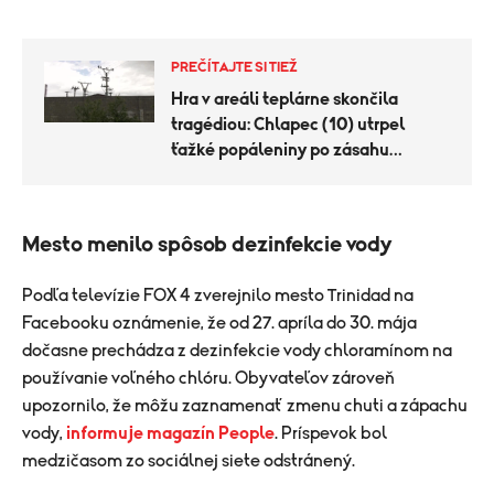
PREČÍTAJTE SI TIEŽ
Hra v areáli teplárne skončila
tragédiou: Chlapec (10) utrpel
ťažké popáleniny po zásahu
prúdom
Mesto menilo spôsob dezinfekcie vody
Podľa televízie FOX 4 zverejnilo mesto Trinidad na
Facebooku oznámenie, že od 27. apríla do 30. mája
dočasne prechádza z dezinfekcie vody chloramínom na
používanie voľného chlóru. Obyvateľov zároveň
upozornilo, že môžu zaznamenať zmenu chuti a zápachu
vody,
informuje magazín People
. Príspevok bol
medzičasom zo sociálnej siete odstránený.