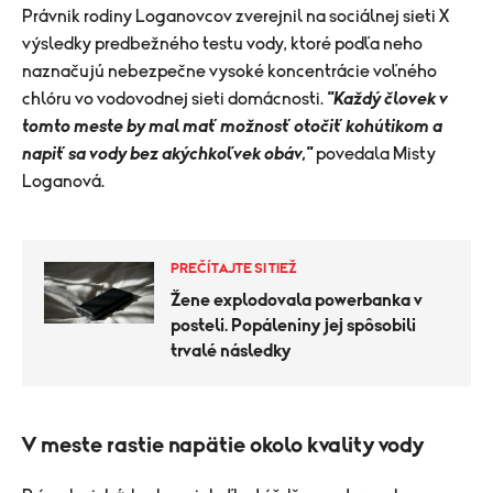
Právnik rodiny Loganovcov zverejnil na sociálnej sieti X
výsledky predbežného testu vody, ktoré podľa neho
naznačujú nebezpečne vysoké koncentrácie voľného
chlóru vo vodovodnej sieti domácnosti.
"Každý človek v
tomto meste by mal mať možnosť otočiť kohútikom a
napiť sa vody bez akýchkoľvek obáv,"
povedala Misty
Loganová.
PREČÍTAJTE SI TIEŽ
Žene explodovala powerbanka v
posteli. Popáleniny jej spôsobili
trvalé následky
V meste rastie napätie okolo kvality vody