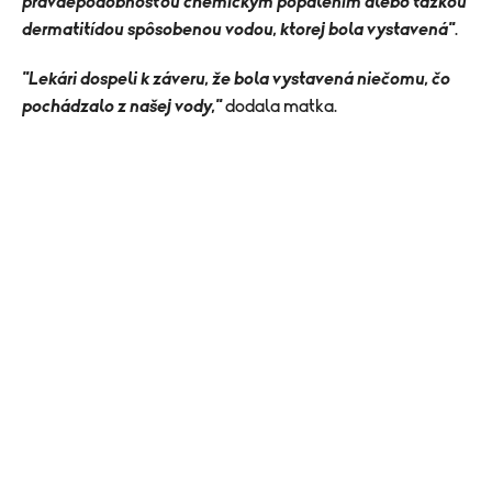
pravdepodobnosťou chemickým popálením alebo ťažkou
dermatitídou spôsobenou vodou, ktorej bola vystavená"
.
"Lekári dospeli k záveru, že bola vystavená niečomu, čo
pochádzalo z našej vody,"
dodala matka.