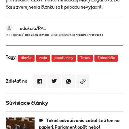
času zverejnenia článku sa k prípadu nevyjadrili.
redakcia/PAL
PUBLIKOVANÉ
10.6.2026 O 21:00
· ZDROJ
NOVINY.SK/ PEOPLE/ FB: FOX 4
Tagy:
dievča
voda
popáleniny
Texas
Zahraničie
Zdielať na
Súvisiace články
Takáč odvolávaniu zatiaľ čelí len na
papieri. Parlament opäť nebol