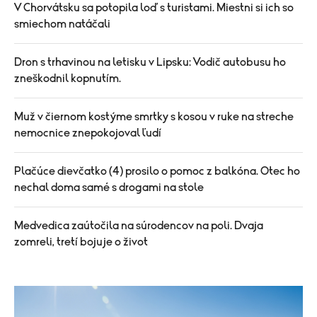
V Chorvátsku sa potopila loď s turistami. Miestni si ich so
smiechom natáčali
Dron s trhavinou na letisku v Lipsku: Vodič autobusu ho
zneškodnil kopnutím.
Muž v čiernom kostýme smrtky s kosou v ruke na streche
nemocnice znepokojoval ľudí
Plačúce dievčatko (4) prosilo o pomoc z balkóna. Otec ho
nechal doma samé s drogami na stole
Medvedica zaútočila na súrodencov na poli. Dvaja
zomreli, tretí bojuje o život