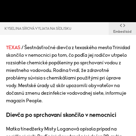
KYSELINA SÍROVÁ VYLIATA NA SÍDLISKU
Embed kód
TEXAS
/ Šestnásťročné dievča z texaského mesta Trinidad
skončilo v nemocnici po tom, čo podľa jej rodičov utrpelo
rozsiahle chemické popáleniny po sprchovaní vodou z
miestneho vodovodu. Rodina tvrdí, že zdravotné
problémy súvisia s chemikáliami použitými pri úprave
vody. Mestské úrady už skôr upozornili obyvateľov na
dočasnú zmenu dezinfekcie vodovodnej siete, informuje
magazín People.
Dievča po sprchovaní skončilo v nemocnici
Matka tínedžerky Misty Loganová opísala prípad na