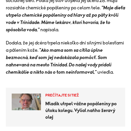
sociálnej sieti. Podľa jej slov utrpela jej dcéra 28. mája
rozsiahle chemické popáleniny po celom tele.
"Moje dieťa
utrpelo chemické popáleniny od hlavy až po päty kvôli
vode v Trinidade. Máme lekárov, ktorí hovoria, že to
spôsobila voda,"
napísala.
Dodala, že jej dcéra trpela niekoľko dní silnými bolesťami
a pálením kože.
"Ako mama som sa cítila úplne
bezmocná, keď som jej nedokázala pomôcť. Som
nahnevaná na mesto Trinidad. Do našej vody pridali
chemikálie a nikto nás o tom neinformoval,"
uviedla.
PREČÍTAJTE SI TIEŽ
Mladík utrpel vážne popáleniny po
útoku kolegu. Vylial naňho žeravý
olej