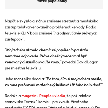
ťažké popáleniny
Napätie zvýšilo aj náhle zrušenie stretnutia mestského
zastupiteľstva venovaného problematike vody. Podľa
televízie KLTV bolo zrušené
"na odporúčanie právnych
zástupcov"
.
"Moja dcéra utrpela chemické popáleniny a stále
nemáme odpovede. Práve dnešný večer mal byť
venovaný diskusii o kvalite vody,"
povedal David Logan
pre miestnu televíziu.
Jeho manželka dodala:
"Po tom, čím si moja dcéra prešla,
vo mne prehovoril materinský inštinkt. Už toho bolo dosť."
Redakcia
magazínu People uviedla
, že požiadala o
stanovisko Texaskú komisiu pre kvalitu životného
prostredia (TCEQ), mesto Trinidad aj Misty Loganovú. Do