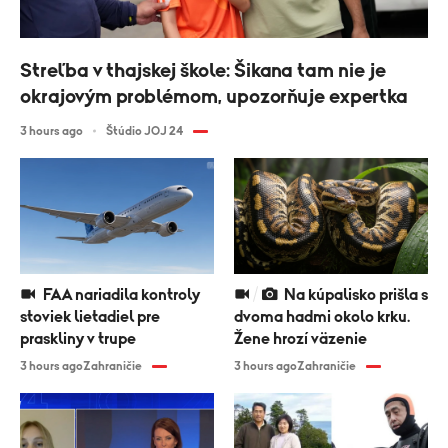
Streľba v thajskej škole: Šikana tam nie je
okrajovým problémom, upozorňuje expertka
3 hours ago
Štúdio JOJ 24
FAA nariadila kontroly
Na kúpalisko prišla s
stoviek lietadiel pre
dvoma hadmi okolo krku.
praskliny v trupe
Žene hrozí väzenie
3 hours ago
Zahraničie
3 hours ago
Zahraničie