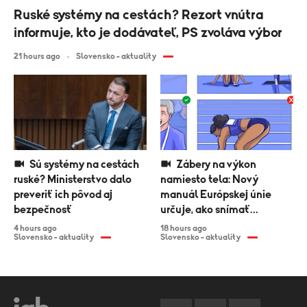
Ruské systémy na cestách? Rezort vnútra
informuje, kto je dodávateľ, PS zvoláva výbor
21 hours ago
Slovensko - aktuality
Sú systémy na cestách
Zábery na výkon
ruské? Ministerstvo dalo
namiesto tela: Nový
preveriť ich pôvod aj
manuál Európskej únie
bezpečnosť
určuje, ako snímať
športovkyne
4 hours ago
18 hours ago
Slovensko - aktuality
Slovensko - aktuality