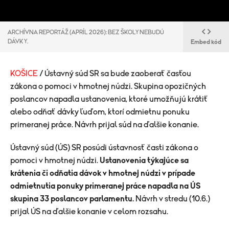
ARCHÍVNA REPORTÁŽ (APRÍL 2026): BEZ ŠKOLY NEBUDÚ
DÁVKY.
Embed kód
KOŠICE
/ Ústavný súd SR sa bude zaoberať časťou
zákona o pomoci v hmotnej núdzi. Skupina opozičných
poslancov napadla ustanovenia, ktoré umožňujú krátiť
alebo odňať dávky ľuďom, ktorí odmietnu ponuku
primeranej práce. Návrh prijal súd na ďalšie konanie.
Ústavný súd (ÚS) SR posúdi ústavnosť časti zákona o
pomoci v hmotnej núdzi.
Ustanovenia týkajúce sa
krátenia či odňatia dávok v hmotnej núdzi v prípade
odmietnutia ponuky primeranej práce napadla na ÚS
skupina 33 poslancov parlamentu.
Návrh v stredu (10.6.)
prijal ÚS na ďalšie konanie v celom rozsahu.