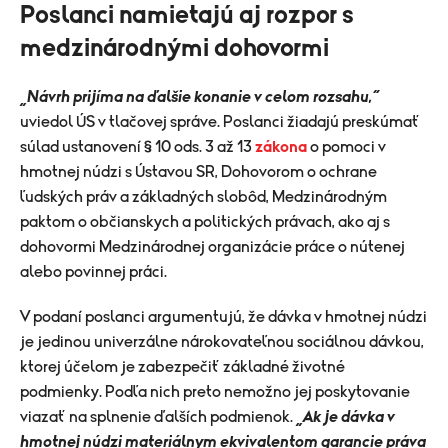
Poslanci namietajú aj rozpor s
medzinárodnými dohovormi
„Návrh prijíma na ďalšie konanie v celom rozsahu,“
uviedol ÚS v tlačovej správe. Poslanci žiadajú preskúmať
súlad ustanovení § 10 ods. 3 až 13
zákona
o pomoci v
hmotnej núdzi s Ústavou SR, Dohovorom o ochrane
ľudských práv a základných slobôd, Medzinárodným
paktom o občianskych a politických právach, ako aj s
dohovormi Medzinárodnej organizácie práce o nútenej
alebo povinnej práci.
V podaní poslanci argumentujú, že dávka v hmotnej núdzi
je jedinou univerzálne nárokovateľnou sociálnou dávkou,
ktorej účelom je zabezpečiť základné životné
podmienky. Podľa nich preto nemožno jej poskytovanie
viazať na splnenie ďalších podmienok.
„Ak je dávka v
hmotnej núdzi materiálnym ekvivalentom garancie práva