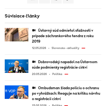
Súvisiace články
Ústavný súd odmietol sťažnosti v
prípade záchrankového tendra z roku
2019
12.05.2026
Slovensko - aktuality
Dobrovodský napadol na Ústavnom
súde podmienky registrácie cirkví
20.05.2026
Politika
Ombudsman žiada políciu o ochranu
po vyhrážkach: Reaguje na kritiku návrhu
o registrácii cirkví
25.05.2026
Politika