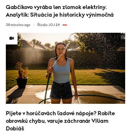
Gabčíkovo vyrába len zlomok elektriny.
Analytik: Situácia je historicky výnimočná
38 minutes ago
Štúdio JOJ 24
Pijete v horúčavách ľadové nápoje? Robíte
obrovskú chybu, varuje záchranár Viliam
Dobiáš