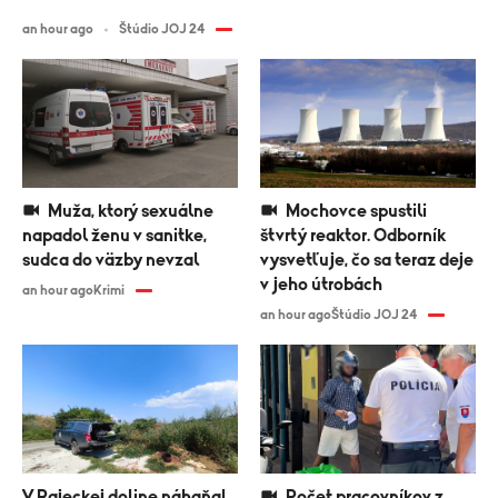
an hour ago
Štúdio JOJ 24
Muža, ktorý sexuálne
Mochovce spustili
napadol ženu v sanitke,
štvrtý reaktor. Odborník
sudca do väzby nevzal
vysvetľuje, čo sa teraz deje
v jeho útrobách
an hour ago
Krimi
an hour ago
Štúdio JOJ 24
V Rajeckej doline náhaňal
Počet pracovníkov z