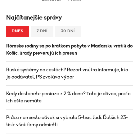
Najčítanejšie správy
DNES
7 DNÍ
30 DNÍ
Rómske rodiny sa po krátkom pobyte v Maďarsku vrátili do
Košíc, úrady preverujú ich presun
Ruské systémy na cestách? Rezort vnútra informuje, kto
je dodávateľ, PS zvoláva výbor
Kedy dostanete peniaze z 2 % dane? Toto je dôvod, prečo
ich ešte nemáte
Prácu namiesto dávok si vybralo 5-tisíc ľudí. Ďalších 23-
tisíc však firmy odmietli