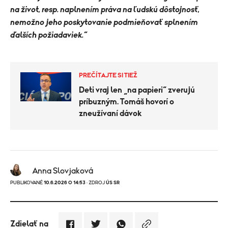
na život, resp. naplnením práva na ľudskú dôstojnosť,
nemožno jeho poskytovanie podmieňovať splnením
ďalších požiadaviek.“
PREČÍTAJTE SI TIEŽ
Deti vraj len „na papieri“ zverujú
príbuzným. Tomáš hovorí o
zneužívaní dávok
Anna Slovjaková
PUBLIKOVANÉ
10.6.2026 O 14:53
· ZDROJ
ÚS SR
Zdielať na