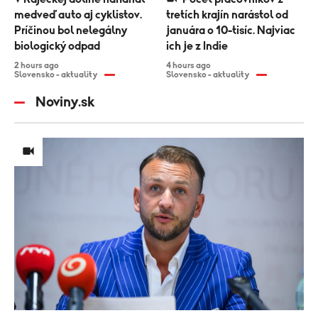
medveď auto aj cyklistov.
tretích krajín narástol od
Príčinou bol nelegálny
januára o 10-tisíc. Najviac
biologický odpad
ich je z Indie
2 hours ago
4 hours ago
Slovensko - aktuality
Slovensko - aktuality
Noviny.sk