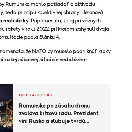
či by Rumunsko mohlo požiadať o aktiváciu
y, teda princípu kolektívnej obrany. Heranová
 realistický.
Pripomenula, že aj pri vážnych
du rakety v roku 2022, pri ktorom zahynuli dvaja
konzultácie podľa článku 4.
5 znamenala, že NATO by muselo podniknúť kroky
 si za tej súčasnej situácie nedokážem
PREČÍTAJTE SI TIEŽ
Rumunsko po zásahu dronu
zvoláva krízovú radu. Prezident
viní Rusko a sľubuje tvrdú
odpoveď