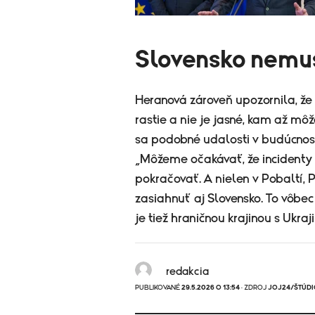
Slovensko nemu
Heranová zároveň upozornila, že
rastie a nie je jasné, kam až mô
sa podobné udalosti v budúcnost
„Môžeme očakávať, že incidenty
pokračovať. A nielen v Pobaltí,
zasiahnuť aj Slovensko. To vôbec
je tiež hraničnou krajinou s Ukraj
redakcia
PUBLIKOVANÉ
29.5.2026 O 13:54
· ZDROJ
JOJ24/ŠTÚDI