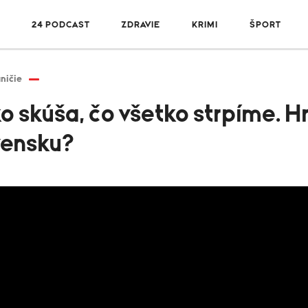
24 PODCAST
ZDRAVIE
KRIMI
ŠPORT
ničie
o skúša, čo všetko strpíme. H
vensku?