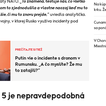
táty NATO.
„To znamená, testuje nás, čo všetko
Na kúp
om to zjednodušila a vlastne naozaj keď mu to
krku. Ž
šie, či mu to znovu prejde,“
uviedla analytička.
vojny, v ktorej Rusko využíva incidenty pod
Cunami 
sa pon
V Chorv
Miestni
PREČÍTAJTE SI TIEŽ
Putin vie o incidente s dronom v
Rumunsku. „A čo myslíte? Že mu
to zatajili?“
ku 5 je nepravdepodobná