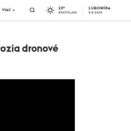
23°
ĽUBOMÍRA
VIAC
BRATISLAVA
9.8.2026
rozia dronové