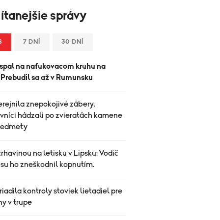
ítanejšie správy
S
7 DNÍ
30 DNÍ
spal na nafukovacom kruhu na
. Prebudil sa až v Rumunsku
rejnila znepokojivé zábery.
vníci hádzali po zvieratách kamene
predmety
trhavinou na letisku v Lipsku: Vodič
su ho zneškodnil kopnutím.
iadila kontroly stoviek lietadiel pre
ny v trupe