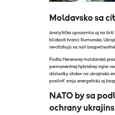
Moldavsko sa cít
Analytička upozornila aj na širší
blízkosti hraníc Rumunska, Ukra
nevzťahujú sa naň bezpečnostné 
Podľa Heranovej moldavská prez
permanentnej hybridnej vojne ved
dôsledky útokov na ukrajinskú en
posilniť svoju energetickú aj be
NATO by sa podľ
ochrany ukrajin