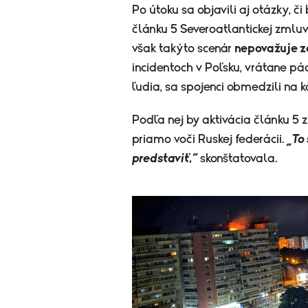
Po útoku sa objavili aj otázky, 
článku 5 Severoatlantickej zmluv
však takýto scenár
nepovažuje za
incidentoch v Poľsku, vrátane pá
ľudia, sa spojenci obmedzili na 
Podľa nej by aktivácia článku 
priamo voči Ruskej federácii.
„To
predstaviť,“
skonštatovala.