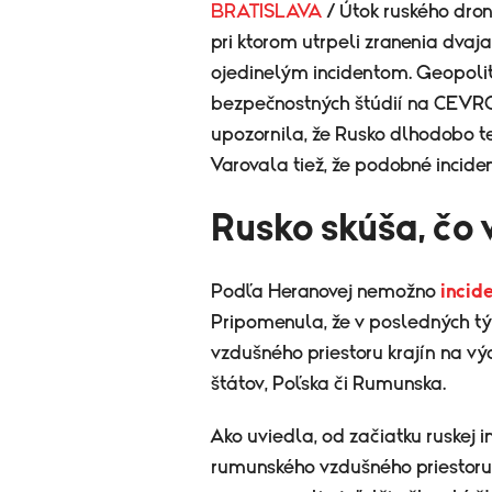
BRATISLAVA
/ Útok ruského dr
pri ktorom utrpeli zranenia dvaj
ojedinelým incidentom. Geopolit
bezpečnostných štúdií na CEVRO 
upozornila, že Rusko dlhodobo te
Varovala tiež, že podobné incide
Rusko skúša, čo 
Podľa Heranovej nemožno
incid
Pripomenula, že v posledných t
vzdušného priestoru krajín na 
štátov, Poľska či Rumunska.
Ako uviedla, od začiatku ruskej i
rumunského vzdušného priestoru