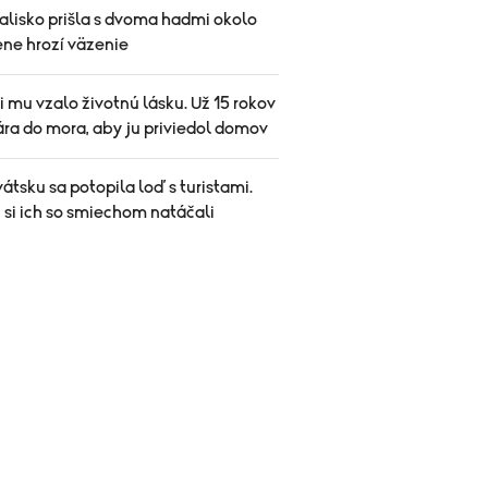
alisko prišla s dvoma hadmi okolo
ene hrozí väzenie
mu vzalo životnú lásku. Už 15 rokov
ára do mora, aby ju priviedol domov
átsku sa potopila loď s turistami.
 si ich so smiechom natáčali