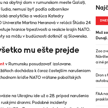
onu na obytný dom v rumunskom meste Galați,
Najč
a ľudia, nemusí byť podľa odborníkov
ická analytička a vedúca Katedry
DNE
Univerzite Martina Heranová v relácii Štúdio 24
stuje hranice trpezlivosti a reakcie krajín NATO.
Muž za
nty sa môžu v budúcnosti dotknúť aj Slovenska.
Dunaji
všetko mu ešte prejde
Zoo zve
Návšte
a iné 
ent
v Rumunsku posudzovať izolovane.
ýždňoch dochádza k čoraz častejším narušeniam
Dron s 
východnom krídle NATO vrátane pobaltských
autobu
FAA nar
nvázie na Ukrajinu ide už o 28. prípad narušenia
praskli
 ruskými dronmi. Podobné incidenty