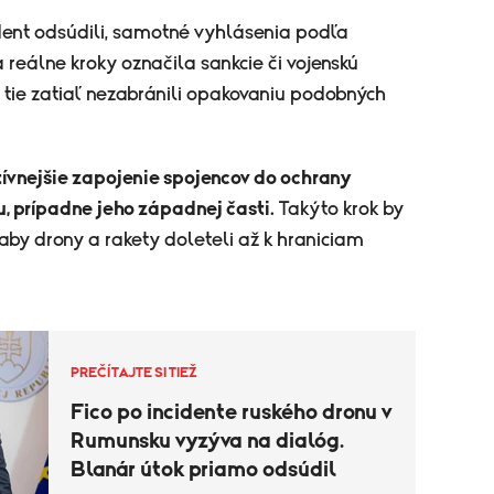
dent odsúdili, samotné vyhlásenia podľa
reálne kroky označila sankcie či vojenskú
 tie zatiaľ nezabránili opakovaniu podobných
ívnejšie zapojenie spojencov do ochrany
u, prípadne jeho západnej časti.
Takýto krok by
aby drony a rakety doleteli až k hraniciam
PREČÍTAJTE SI TIEŽ
Fico po incidente ruského dronu v
Rumunsku vyzýva na dialóg.
Blanár útok priamo odsúdil