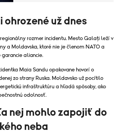
i ohrozené už dnes
 regionálny rozmer incidentu. Mesto Galați leží v
jiny a Moldavska, ktoré nie je členom NATO a
garancie aliancie.
identka Maia Sandu opakovane hovorí o
enej zo strany Ruska. Moldavsko už pocítilo
ergetickú infraštruktúru a hľadá spôsoby, ako
zpečnostnú odolnosť.
a nej mohlo zapojiť do
ského neba