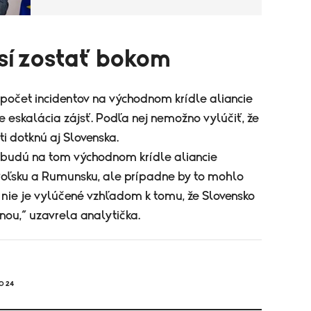
sí zostať bokom
 počet incidentov na východnom krídle aliancie
že eskalácia zájsť. Podľa nej nemožno vylúčiť, že
i dotknú aj Slovenska.
 budú na tom východnom krídle aliancie
 Poľsku a Rumunsku, ale prípadne by to mohlo
 nie je vylúčené vzhľadom k tomu, že Slovensko
inou,“ uzavrela analytička.
O 24