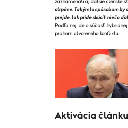
zaznamenali aj ďalšie členské š
strpíme. Takýmto spôsobom by s
prejde, tak príde skúsiť niečo ďal
Podľa nej ide o súčasť hybridnej 
prahom otvoreného konfliktu.
​Aktivácia člán