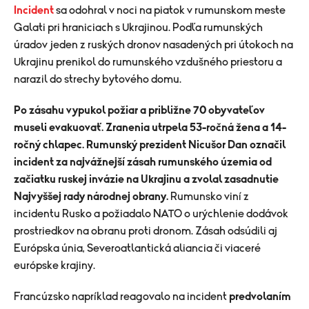
Incident
sa odohral v noci na piatok v rumunskom meste
Galati pri hraniciach s Ukrajinou. Podľa rumunských
úradov jeden z ruských dronov nasadených pri útokoch na
Ukrajinu prenikol do rumunského vzdušného priestoru a
narazil do strechy bytového domu.
Po zásahu vypukol požiar a približne 70 obyvateľov
museli evakuovať. Zranenia utrpela 53-ročná žena a 14-
ročný chlapec. Rumunský prezident Nicušor Dan označil
incident za najvážnejší zásah rumunského územia od
začiatku ruskej invázie na Ukrajinu a zvolal zasadnutie
Najvyššej rady národnej obrany.
Rumunsko viní z
incidentu Rusko a požiadalo NATO o urýchlenie dodávok
prostriedkov na obranu proti dronom. Zásah odsúdili aj
Európska únia, Severoatlantická aliancia či viaceré
európske krajiny.
Francúzsko napríklad reagovalo na incident
predvolaním