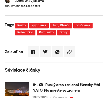
Anna Slovjaková
PUBLIKOVANÉ
29.5.2026 O 11:29
Tagy:
Rusko
vyjadrenie
Juraj Blanár
odsúdenie
Robert Fico
Rumunsko
Drony
Zdielať na
Súvisiace články
Ruský dron zasiahol členský štát
NATO. Na mieste sú zranení
29.05.2026
Zahraničie