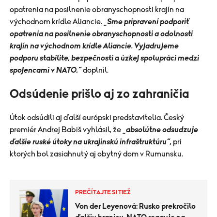
opatrenia na posilnenie obranyschopnosti krajín na
východnom krídle Aliancie.
„Sme pripravení podporiť
opatrenia na posilnenie obranyschopnosti a odolnosti
krajín na východnom krídle Aliancie. Vyjadrujeme
podporu stabilite, bezpečnosti a úzkej spolupráci medzi
spojencami v NATO,“
doplnil.
Odsúdenie prišlo aj zo zahraničia
Útok odsúdili aj ďalší európski predstavitelia. Český
premiér Andrej Babiš vyhlásil, že
„absolútne odsudzuje
ďalšie ruské útoky na ukrajinskú infraštruktúru“,
pri
ktorých bol zasiahnutý aj obytný dom v Rumunsku.
PREČÍTAJTE SI TIEŽ
Von der Leyenová: Rusko prekročilo