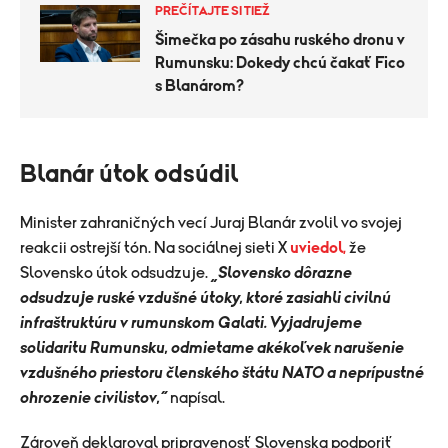
PREČÍTAJTE SI TIEŽ
Šimečka po zásahu ruského dronu v
Rumunsku: Dokedy chcú čakať Fico
s Blanárom?
Blanár útok odsúdil
Minister zahraničných vecí Juraj Blanár zvolil vo svojej
reakcii ostrejší tón. Na sociálnej sieti X
uviedol,
že
Slovensko útok odsudzuje.
„Slovensko dôrazne
odsudzuje ruské vzdušné útoky, ktoré zasiahli civilnú
infraštruktúru v rumunskom Galati. Vyjadrujeme
solidaritu Rumunsku, odmietame akékoľvek narušenie
vzdušného priestoru členského štátu NATO a neprípustné
ohrozenie civilistov,“
napísal.
Zároveň deklaroval pripravenosť Slovenska podporiť