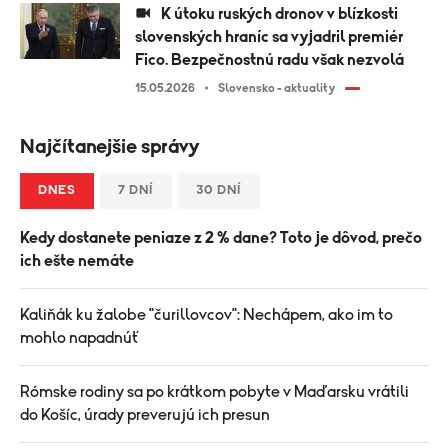
K útoku ruských dronov v blízkosti
slovenských hraníc sa vyjadril premiér
Fico. Bezpečnostnú radu však nezvolá
15.05.2026
Slovensko - aktuality
Najčítanejšie správy
DNES
7 DNÍ
30 DNÍ
Kedy dostanete peniaze z 2 % dane? Toto je dôvod, prečo
ich ešte nemáte
Kaliňák ku žalobe "čurillovcov": Nechápem, ako im to
mohlo napadnúť
Rómske rodiny sa po krátkom pobyte v Maďarsku vrátili
do Košíc, úrady preverujú ich presun