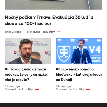
Nočný požiar v Trnave: Evakuácia 38 ľudí a
škoda za 100-tisíc eur
10 hours ago
Slovensko - aktuality
Takáč: Ľudia sa môžu
Slovensko pomáha
radovať, že ceny sú nízke.
Maďarsku v kritickej situácii
Aká je realita?
na Dunaji
9 hours ago
9 hours ago
Slovensko - aktuality
Slovensko - aktuality