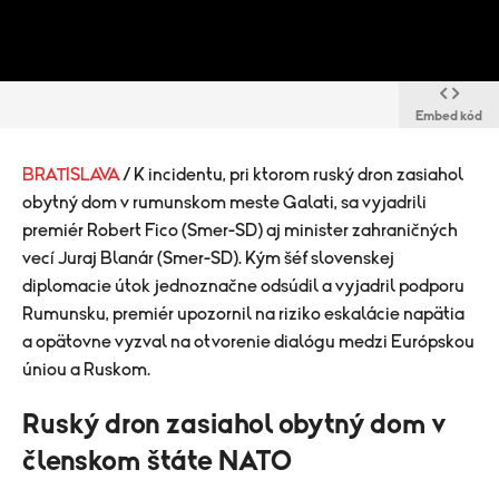
Embed kód
BRATISLAVA
/ K incidentu, pri ktorom ruský dron zasiahol
obytný dom v rumunskom meste Galati, sa vyjadrili
premiér Robert Fico (Smer-SD) aj minister zahraničných
vecí Juraj Blanár (Smer-SD). Kým šéf slovenskej
diplomacie útok jednoznačne odsúdil a vyjadril podporu
Rumunsku, premiér upozornil na riziko eskalácie napätia
a opätovne vyzval na otvorenie dialógu medzi Európskou
úniou a Ruskom.
Ruský dron zasiahol obytný dom v
členskom štáte NATO