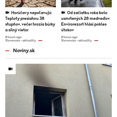
Horúčavy nepoľavujú:
Od začiatku roka bolo
Teploty presiahnu 38
usmrtených 28 medveďov:
stupňov, večer hrozia búrky
Envirorezort hlási pokles
a silný vietor
útokov
8 hours ago
8 hours ago
Slovensko - aktuality
Slovensko - aktuality
Noviny.sk