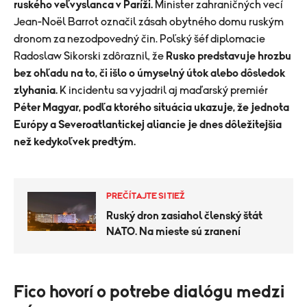
ruského veľvyslanca v Paríži.
Minister zahraničných vecí
Jean-Noël Barrot označil zásah obytného domu ruským
dronom za nezodpovedný čin. Poľský šéf diplomacie
Radoslaw Sikorski zdôraznil, že
Rusko predstavuje hrozbu
bez ohľadu na to, či išlo o úmyselný útok alebo dôsledok
zlyhania.
K incidentu sa vyjadril aj maďarský premiér
Péter Magyar, podľa ktorého situácia ukazuje, že jednota
Európy a Severoatlantickej aliancie je dnes dôležitejšia
než kedykoľvek predtým.
PREČÍTAJTE SI TIEŽ
Ruský dron zasiahol členský štát
NATO. Na mieste sú zranení
Fico hovorí o potrebe dialógu medzi