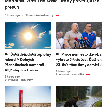
Maďarsku vrátili do Košíc, úrady preverujú ich
presun
5 hours ago
Slovensko - aktuality
Ďalší deň, ďalší teplotný
Prácu namiesto dávok si
rekord! V Dolných
vybralo 5-tisíc ľudí. Ďalších
Plachtinciach namerali
23-tisíc však firmy odmietli
42,2 stupňov Celzia
7 hours ago
Slovensko - aktuality
5 hours ago
Slovensko - aktuality