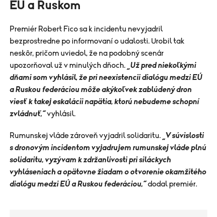
EÚ a Ruskom
Premiér Robert Fico sa k incidentu nevyjadril
bezprostredne po informovaní o udalosti. Urobil tak
neskôr, pričom uviedol, že na podobný scenár
upozorňoval už v minulých dňoch.
„Už pred niekoľkými
dňami som vyhlásil, že pri neexistencii dialógu medzi EÚ
a Ruskou federáciou môže akýkoľvek zablúdený dron
viesť k takej eskalácii napätia, ktorú nebudeme schopní
zvládnuť,“
vyhlásil.
Rumunskej vláde zároveň vyjadril solidaritu.
„V súvislosti
s dronovým incidentom vyjadrujem rumunskej vláde plnú
solidaritu, vyzývam k zdržanlivosti pri siláckych
vyhláseniach a opätovne žiadam o otvorenie okamžitého
dialógu medzi EÚ a Ruskou federáciou,“
dodal premiér.