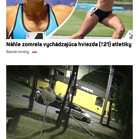
Náhle zomrela vychádzajúca hviezda (†21) atletiky
Ranné noviny