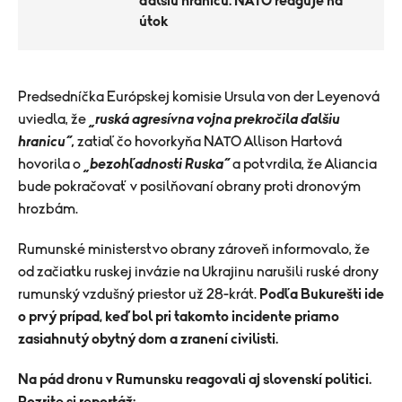
ďalšiu hranicu. NATO reaguje na
útok
​Predsedníčka Európskej komisie Ursula von der Leyenová
uviedla, že
„ruská agresívna vojna prekročila ďalšiu
hranicu“,
zatiaľ čo hovorkyňa NATO Allison Hartová
hovorila o
„bezohľadnosti Ruska“
a potvrdila, že Aliancia
bude pokračovať v posilňovaní obrany proti dronovým
hrozbám.
Rumunské ministerstvo obrany zároveň informovalo, že
od začiatku ruskej invázie na Ukrajinu narušili ruské drony
rumunský vzdušný priestor už 28-krát.
Podľa Bukurešti ide
o prvý prípad, keď bol pri takomto incidente priamo
zasiahnutý obytný dom a zranení civilisti.
Na pád dronu v Rumunsku reagovali aj slovenskí politici.