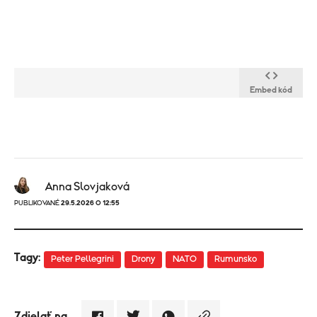
Embed kód
Anna Slovjaková
PUBLIKOVANÉ
29.5.2026 O 12:55
Tagy:
Peter Pellegrini
Drony
NATO
Rumunsko
Zdielať na