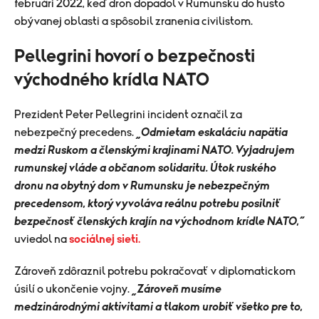
februári 2022, keď dron dopadol v Rumunsku do husto
obývanej oblasti a spôsobil zranenia civilistom.
Pellegrini hovorí o bezpečnosti
východného krídla NATO
Prezident Peter Pellegrini incident označil za
nebezpečný precedens.
„Odmietam eskaláciu napätia
medzi Ruskom a členskými krajinami NATO. Vyjadrujem
rumunskej vláde a občanom solidaritu. Útok ruského
dronu na obytný dom v Rumunsku je nebezpečným
precedensom, ktorý vyvoláva reálnu potrebu posilniť
bezpečnosť členských krajín na východnom krídle NATO,“
uviedol na
sociálnej sieti.
Zároveň zdôraznil potrebu pokračovať v diplomatickom
úsilí o ukončenie vojny.
„Zároveň musíme
medzinárodnými aktivitami a tlakom urobiť všetko pre to,