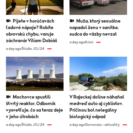
Pijete v horúčavách
Muža, ktorý sexuálne
ľadové nápoje? Robíte
napadol ženu v sanitke,
obrovskú chybu, varuje
sudca do väzby nevzal
záchranár Viliam Dobiáš
a day ago
Krimi
a day ago
Štúdio JOJ 24
Mochovce spustili
V Rajeckej doline náhaňal
štvrtý reaktor. Odborník
medveď auto aj cyklistov.
vysvetľuje, čo sa teraz deje
Príčinou bol nelegálny
v jeho útrobách
biologický odpad
a day ago
Štúdio JOJ 24
a day ago
Slovensko - aktuality