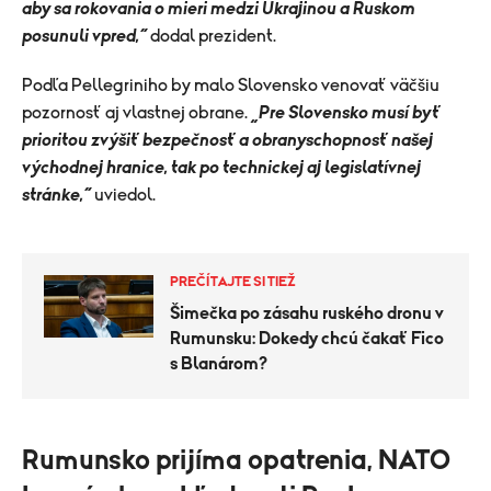
aby sa rokovania o mieri medzi Ukrajinou a Ruskom
posunuli vpred,“
dodal prezident.
Podľa Pellegriniho by malo Slovensko venovať väčšiu
pozornosť aj vlastnej obrane.
„Pre Slovensko musí byť
prioritou zvýšiť bezpečnosť a obranyschopnosť našej
východnej hranice, tak po technickej aj legislatívnej
stránke,“
uviedol.
PREČÍTAJTE SI TIEŽ
Šimečka po zásahu ruského dronu v
Rumunsku: Dokedy chcú čakať Fico
s Blanárom?
​Rumunsko prijíma opatrenia, NATO