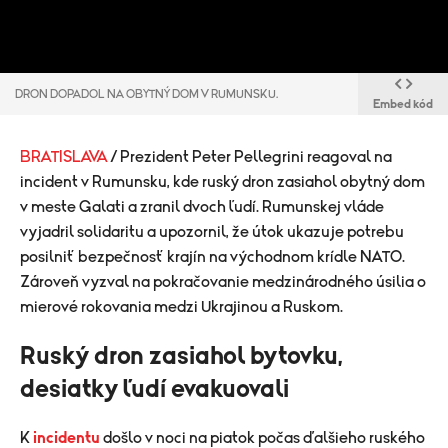
DRON DOPADOL NA OBYTNÝ DOM V RUMUNSKU.
Embed kód
BRATISLAVA
/ Prezident Peter Pellegrini reagoval na
incident v Rumunsku, kde ruský dron zasiahol obytný dom
v meste Galati a zranil dvoch ľudí. Rumunskej vláde
vyjadril solidaritu a upozornil, že útok ukazuje potrebu
posilniť bezpečnosť krajín na východnom krídle NATO.
Zároveň vyzval na pokračovanie medzinárodného úsilia o
mierové rokovania medzi Ukrajinou a Ruskom.
Ruský dron zasiahol bytovku,
desiatky ľudí evakuovali
K
incidentu
došlo v noci na piatok počas ďalšieho ruského