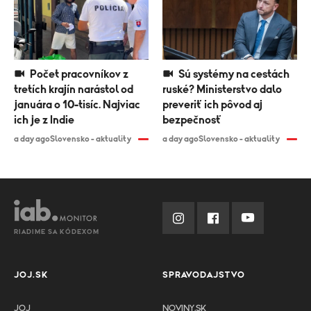
Počet pracovníkov z
Sú systémy na cestách
tretích krajín narástol od
ruské? Ministerstvo dalo
januára o 10-tisíc. Najviac
preveriť ich pôvod aj
ich je z Indie
bezpečnosť
a day ago
Slovensko - aktuality
a day ago
Slovensko - aktuality
RIADIME SA KÓDEXOM
JOJ.SK
SPRAVODAJSTVO
JOJ
NOVINY.SK