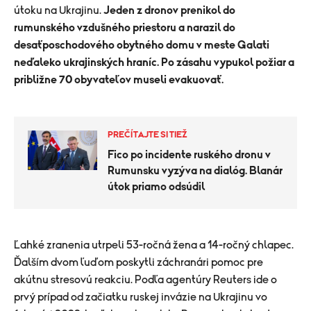
útoku na Ukrajinu.
Jeden z dronov prenikol do
rumunského vzdušného priestoru a narazil do
desaťposchodového obytného domu v meste Galati
neďaleko ukrajinských hraníc. Po zásahu vypukol požiar a
približne 70 obyvateľov museli evakuovať.
PREČÍTAJTE SI TIEŽ
Fico po incidente ruského dronu v
Rumunsku vyzýva na dialóg. Blanár
útok priamo odsúdil
​Ľahké zranenia utrpeli 53-ročná žena a 14-ročný chlapec.
Ďalším dvom ľuďom poskytli záchranári pomoc pre
akútnu stresovú reakciu. Podľa agentúry Reuters ide o
prvý prípad od začiatku ruskej invázie na Ukrajinu vo