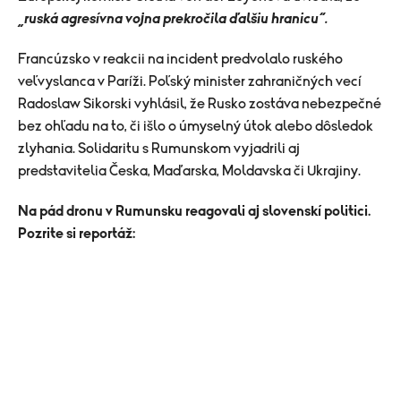
„ruská agresívna vojna prekročila ďalšiu hranicu“.
Francúzsko v reakcii na incident predvolalo ruského
veľvyslanca v Paríži. Poľský minister zahraničných vecí
Radoslaw Sikorski vyhlásil, že Rusko zostáva nebezpečné
bez ohľadu na to, či išlo o úmyselný útok alebo dôsledok
zlyhania. Solidaritu s Rumunskom vyjadrili aj
predstavitelia Česka, Maďarska, Moldavska či Ukrajiny.
Na pád dronu v Rumunsku reagovali aj slovenskí politici.
Pozrite si reportáž: