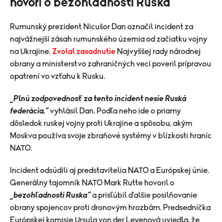
hovorí o bezohľadnosti Ruska
Rumunský prezident Nicušor Dan označil incident za
najvážnejší zásah rumunského územia od začiatku vojny
na Ukrajine.
Zvolal zasadnutie
Najvyššej rady národnej
obrany a ministerstvo zahraničných vecí poveril prípravou
opatrení vo vzťahu k Rusku.
„Plnú zodpovednosť za tento incident nesie Ruská
federácia,“
vyhlásil Dan. Podľa neho ide o priamy
dôsledok ruskej vojny proti Ukrajine a spôsobu, akým
Moskva používa svoje zbraňové systémy v blízkosti hraníc
NATO.
Incident odsúdili aj predstavitelia NATO a Európskej únie.
Generálny tajomník NATO Mark Rutte hovoril o
„bezohľadnosti Ruska“
a prisľúbil ďalšie posilňovanie
obrany spojencov proti dronovým hrozbám. Predsedníčka
Európskej komisie Ursula von der Leyenová uviedla, že