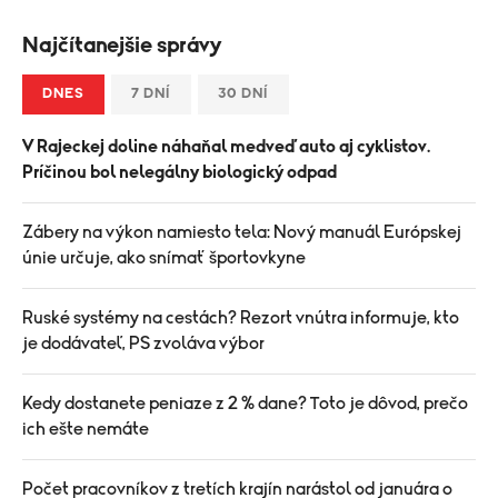
Najčítanejšie správy
DNES
7 DNÍ
30 DNÍ
V Rajeckej doline náhaňal medveď auto aj cyklistov.
Príčinou bol nelegálny biologický odpad
Zábery na výkon namiesto tela: Nový manuál Európskej
únie určuje, ako snímať športovkyne
Ruské systémy na cestách? Rezort vnútra informuje, kto
je dodávateľ, PS zvoláva výbor
Kedy dostanete peniaze z 2 % dane? Toto je dôvod, prečo
ich ešte nemáte
Počet pracovníkov z tretích krajín narástol od januára o