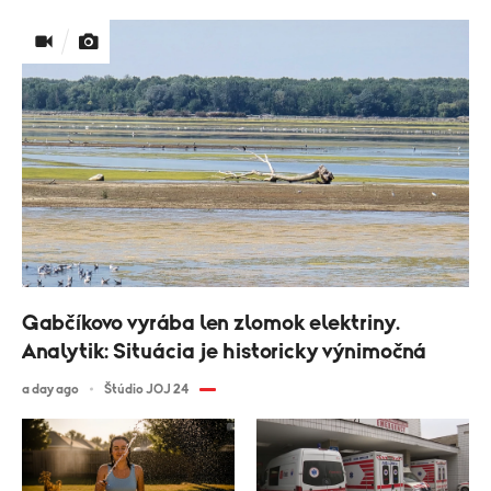
Gabčíkovo vyrába len zlomok elektriny.
Analytik: Situácia je historicky výnimočná
a day ago
Štúdio JOJ 24