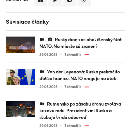
Súvisiace články
Ruský dron zasiahol členský štát
NATO. Na mieste sú zranení
29.05.2026
Zahraničie
Von der Leyenová: Rusko prekročilo
ďalšiu hranicu. NATO reaguje na útok
29.05.2026
Zahraničie
Rumunsko po zásahu dronu zvoláva
krízovú radu. Prezident viní Rusko a
sľubuje tvrdú odpoveď
29.05.2026
Zahraničie