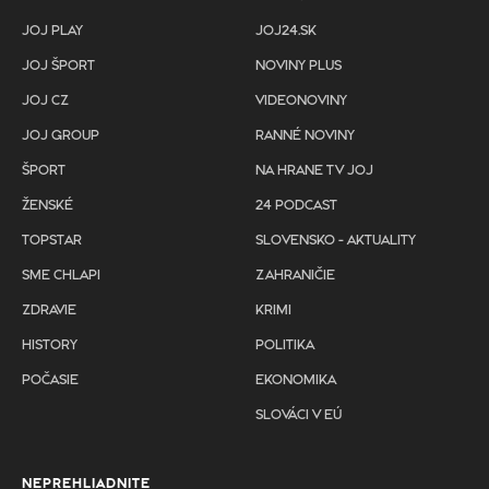
JOJ PLAY
JOJ24.SK
JOJ ŠPORT
NOVINY PLUS
JOJ CZ
VIDEONOVINY
JOJ GROUP
RANNÉ NOVINY
ŠPORT
NA HRANE TV JOJ
ŽENSKÉ
24 PODCAST
TOPSTAR
SLOVENSKO - AKTUALITY
SME CHLAPI
ZAHRANIČIE
ZDRAVIE
KRIMI
HISTORY
POLITIKA
POČASIE
EKONOMIKA
SLOVÁCI V EÚ
NEPREHLIADNITE