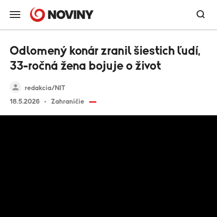
Odlomený konár zranil šiestich ľudí,
33-ročná žena bojuje o život
redakcia/NIT
18.5.2026
Zahraničie