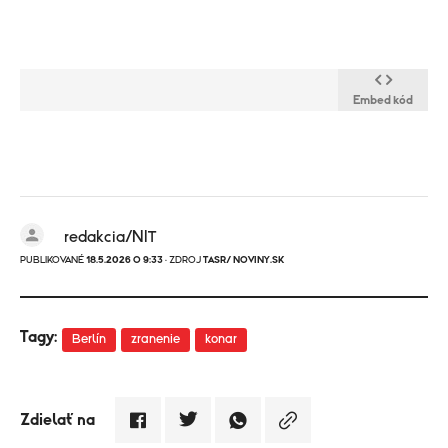
Embed kód
redakcia/NIT
PUBLIKOVANÉ
18.5.2026 O 9:33
· ZDROJ
TASR/ NOVINY.SK
Tagy:
Berlín
zranenie
konar
Zdielať na