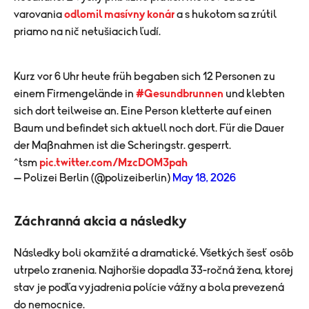
varovania
odlomil masívny konár
a s hukotom sa zrútil
priamo na nič netušiacich ľudí.
Kurz vor 6 Uhr heute früh begaben sich 12 Personen zu
einem Firmengelände in
#Gesundbrunnen
und klebten
sich dort teilweise an. Eine Person kletterte auf einen
Baum und befindet sich aktuell noch dort. Für die Dauer
der Maßnahmen ist die Scheringstr. gesperrt.
^tsm
pic.twitter.com/MzcDOM3pah
— Polizei Berlin (@polizeiberlin)
May 18, 2026
Záchranná akcia a následky
Následky boli okamžité a dramatické. Všetkých šesť osôb
utrpelo zranenia. Najhoršie dopadla 33-ročná žena, ktorej
stav je podľa vyjadrenia polície vážny a bola prevezená
do nemocnice.