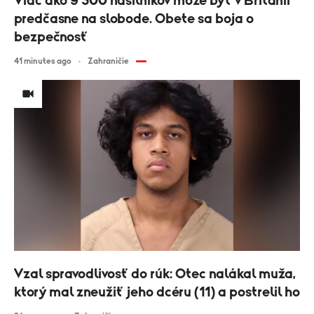
Viac ako 9 300 násilníkov môže byť v Británii
predčasne na slobode. Obete sa boja o
bezpečnosť
41 minutes ago
Zahraničie
Vzal spravodlivosť do rúk: Otec nalákal muža,
ktorý mal zneužiť jeho dcéru (11) a postrelil ho