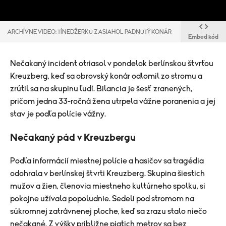
ARCHÍVNE VIDEO: TÍNEDŽERKU ZASIAHOL PADNUTÝ KONÁR
Embed kód
Nečakaný incident otriasol v pondelok berlínskou štvrťou
Kreuzberg, keď sa obrovský konár odlomil zo stromu a
zrútil sa na skupinu ľudí. Bilancia je šesť zranených,
pričom jedna 33-ročná žena utrpela vážne poranenia a jej
stav je podľa polície vážny.
Nečakaný pád v Kreuzbergu
Podľa informácií miestnej polície a hasičov sa tragédia
odohrala v berlínskej štvrti Kreuzberg. Skupina šiestich
mužov a žien, členovia miestneho kultúrneho spolku, si
pokojne užívala popoludnie. Sedeli pod stromom na
súkromnej zatrávnenej ploche, keď sa zrazu stalo niečo
nečakané. Z výšky približne piatich metrov sa bez