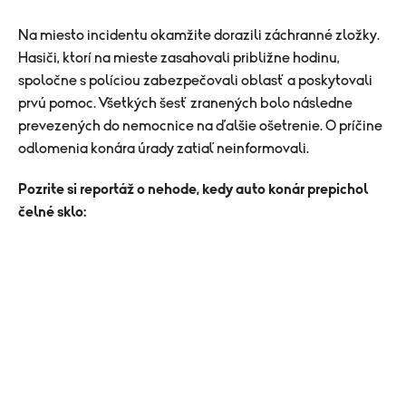
Na miesto incidentu okamžite dorazili záchranné zložky.
Hasiči, ktorí na mieste zasahovali približne hodinu,
spoločne s políciou zabezpečovali oblasť a poskytovali
prvú pomoc. Všetkých šesť zranených bolo následne
prevezených do nemocnice na ďalšie ošetrenie. O príčine
odlomenia konára úrady zatiaľ neinformovali.
Pozrite si reportáž o nehode, kedy auto konár prepichol
čelné sklo: