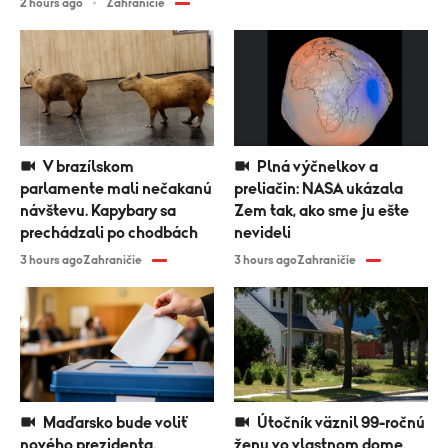
2 hours ago
Zahraničie
V brazílskom
Plná výčnelkov a
parlamente mali nečakanú
preliačin: NASA ukázala
návštevu. Kapybary sa
Zem tak, ako sme ju ešte
prechádzali po chodbách
nevideli
3 hours ago
Zahraničie
3 hours ago
Zahraničie
Maďarsko bude voliť
Útočník väznil 99-ročnú
nového prezidenta.
ženu vo vlastnom dome.