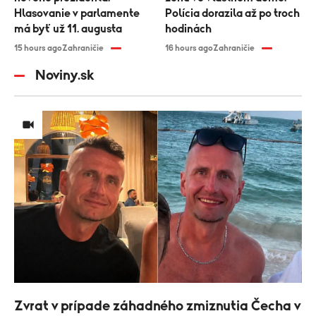
Hlasovanie v parlamente
Polícia dorazila až po troch
má byť už 11. augusta
hodinách
15 hours ago
Zahraničie
16 hours ago
Zahraničie
Noviny.sk
Zvrat v prípade záhadného zmiznutia Čecha v