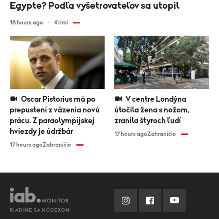
Egypte? Podľa vyšetrovateľov sa utopil
18 hours ago
Krimi
Oscar Pistorius má po
V centre Londýna
prepustení z väzenia novú
útočila žena s nožom,
prácu. Z paraolympijskej
zranila štyroch ľudí
hviezdy je údržbár
17 hours ago
Zahraničie
17 hours ago
Zahraničie
RIADIME SA KÓDEXOM