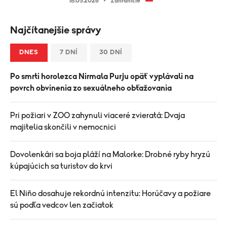
18.05.2026
Zahraničie
Najčítanejšie správy
DNES
7 DNÍ
30 DNÍ
Po smrti horolezca Nirmala Purju opäť vyplávali na
povrch obvinenia zo sexuálneho obťažovania
Pri požiari v ZOO zahynuli viaceré zvieratá: Dvaja
majitelia skončili v nemocnici
Dovolenkári sa boja pláží na Malorke: Drobné ryby hryzú
kúpajúcich sa turistov do krvi
El Niño dosahuje rekordnú intenzitu: Horúčavy a požiare
sú podľa vedcov len začiatok