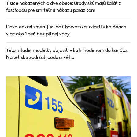
Tisíce nakazených a dve obete: Úrady skúmajú šalát z
fastfoodu pre smrteľnú nákazu parazitom
Dovolenkári smerujúci do Chorvátska uviazli v kolónach
viac ako 1 deň bez pitnej vody
Telo mladej modelky objavili v kufri hodenom do kanála.
Na letisku zadržali podozrivého