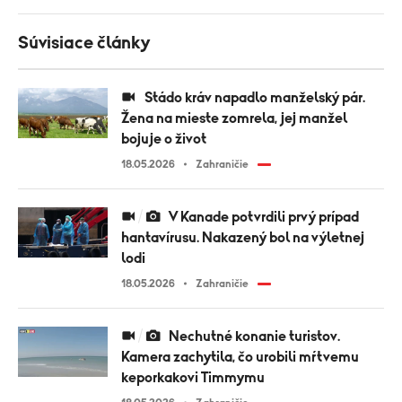
Súvisiace články
Stádo kráv napadlo manželský pár.
Žena na mieste zomrela, jej manžel
bojuje o život
18.05.2026
Zahraničie
V Kanade potvrdili prvý prípad
hantavírusu. Nakazený bol na výletnej
lodi
18.05.2026
Zahraničie
Nechutné konanie turistov.
Kamera zachytila, čo urobili mŕtvemu
keporkakovi Timmymu