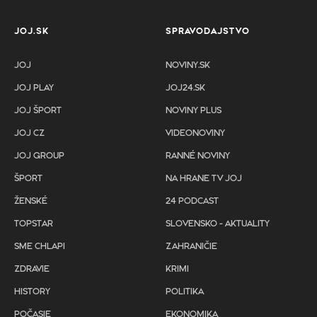
JOJ.SK
SPRAVODAJSTVO
JOJ
NOVINY.SK
JOJ PLAY
JOJ24.SK
JOJ ŠPORT
NOVINY PLUS
JOJ CZ
VIDEONOVINY
JOJ GROUP
RANNÉ NOVINY
ŠPORT
NA HRANE TV JOJ
ŽENSKÉ
24 PODCAST
TOPSTAR
SLOVENSKO - AKTUALITY
SME CHLAPI
ZAHRANIČIE
ZDRAVIE
KRIMI
HISTORY
POLITIKA
POČASIE
EKONOMIKA