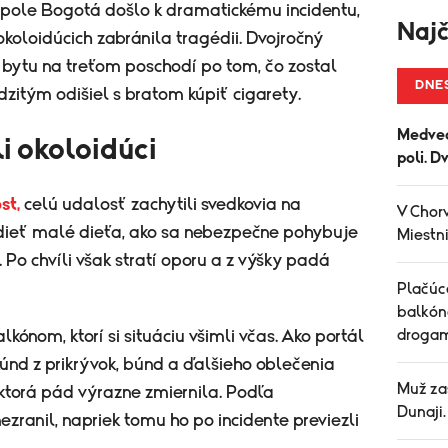
opole Bogotá došlo k dramatickému incidentu,
Najč
okoloidúcich zabránila tragédii. Dvojročný
 bytu na treťom poschodí po tom, čo zostal
DNE
itým odišiel s bratom kúpiť cigarety.
Medved
li okoloidúci
poli. D
st,
celú udalosť zachytili svedkovia na
V Chorv
dieť malé dieťa, ako sa nebezpečne pohybuje
Miestni
. Po chvíli však stratí oporu a z výšky padá
Plačúce
balkón
drogam
lkónom, ktorí si situáciu všimli včas. Ako portál
kúnd z prikrývok, búnd a ďalšieho oblečenia
Muž za
 ktorá pád výrazne zmiernila. Podľa
Dunaji
zranil, napriek tomu ho po incidente previezli