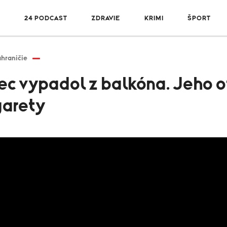
R
24 PODCAST
ZDRAVIE
KRIMI
ŠPORT
hraničie
c vypadol z balkóna. Jeho ot
garety