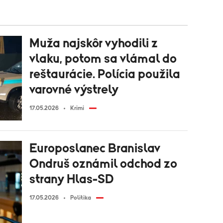
Muža najskôr vyhodili z
vlaku, potom sa vlámal do
reštaurácie. Polícia použila
varovné výstrely
17.05.2026
Krimi
Europoslanec Branislav
Ondruš oznámil odchod zo
strany Hlas-SD
17.05.2026
Politika