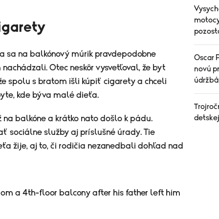
Vysych
motocyk
cigarety
pozost
ťa sa na balkónový múrik pravdepodobne
Oscar P
 nachádzali. Otec neskôr vysvetľoval, že byt
novú pr
údržbá
 že spolu s bratom išli kúpiť cigarety a chceli
byte, kde býva malé dieťa.
Trojroč
detske
 na balkóne a krátko nato došlo k pádu.
 sociálne služby aj príslušné úrady. Tie
ťa žije, aj to, či rodičia nezanedbali dohľad nad
rom a 4th-floor balcony after his father left him