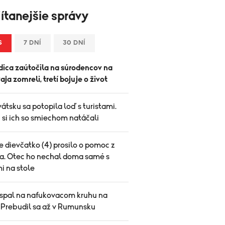
ítanejšie správy
S
7 DNÍ
30 DNÍ
ica zaútočila na súrodencov na
vaja zomreli, tretí bojuje o život
átsku sa potopila loď s turistami.
 si ich so smiechom natáčali
 dievčatko (4) prosilo o pomoc z
a. Otec ho nechal doma samé s
i na stole
spal na nafukovacom kruhu na
. Prebudil sa až v Rumunsku