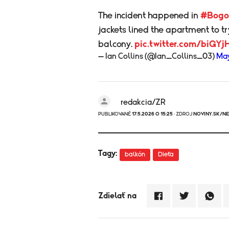
The incident happened in
#Bogo
jackets lined the apartment to t
balcony.
pic.twitter.com/biGY
— Ian Collins (@Ian_Collins_03)
May
redakcia/ZR
PUBLIKOVANÉ
17.5.2026 O 15:25
· ZDROJ
NOVINY.SK/N
Tagy:
balkón
Dieťa
Zdielať na