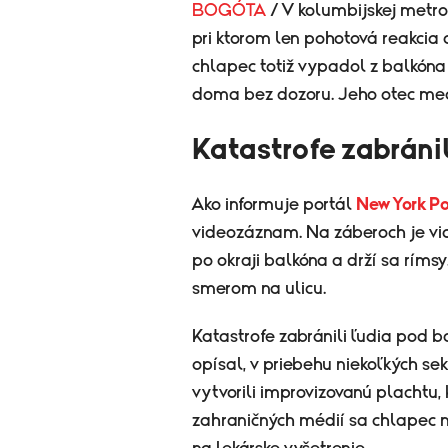
BOGÓTA
/ V kolumbijskej metr
pri ktorom len pohotová reakcia 
chlapec totiž vypadol z balkóna
doma bez dozoru. Jeho otec medz
Katastrofe zabráni
Ako informuje portál
New York Po
videozáznam. Na záberoch je vi
po okraji balkóna a drží sa rímsy
smerom na ulicu.
Katastrofe zabránili ľudia pod ba
opísal, v priebehu niekoľkých se
vytvorili improvizovanú plachtu,
zahraničných médií sa chlapec ne