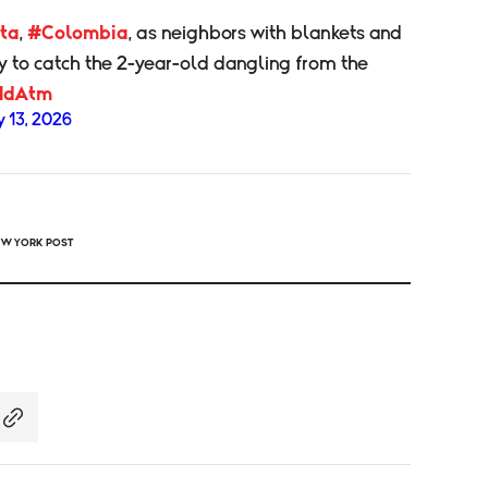
ta
,
#Colombia
, as neighbors with blankets and
ry to catch the 2-year-old dangling from the
jHdAtm
 13, 2026
EW YORK POST