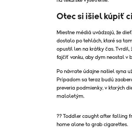
na lekárske vyšetrenie.
Otec si išiel kúpiť 
Miestne médiá uvádzajú, že die
dostalo po tehlách, ktoré sa tam
opustil len na krátky čas. Tvrdil,
fajčiť vonku, aby dym neostal v 
Po návrate údajne našiel syna už
Prípadom sa teraz budú zaoberať
preveria podmienky, v ktorých die
maloletým.
?? Toddler caught after falling f
home alone to grab cigarettes.