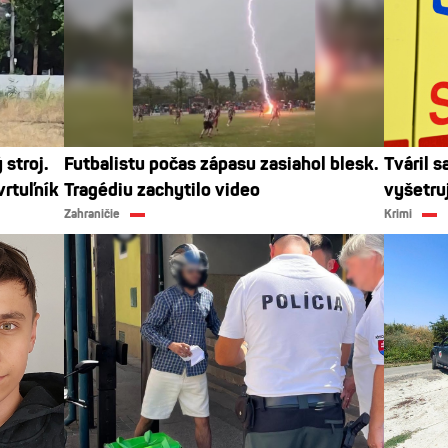
 stroj.
Futbalistu počas zápasu zasiahol blesk.
Tváril s
vrtuľník
Tragédiu zachytilo video
vyšetruj
Zahraničie
Krimi