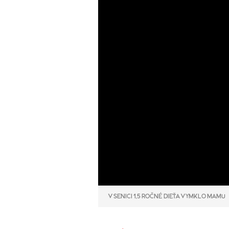
V SENICI 1,5 ROČNÉ DIEŤA VYMKLO MAMU