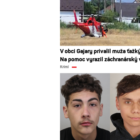
V obci Gajary privalil muža ťažký
Na pomoc vyrazil záchranárský 
Krimi