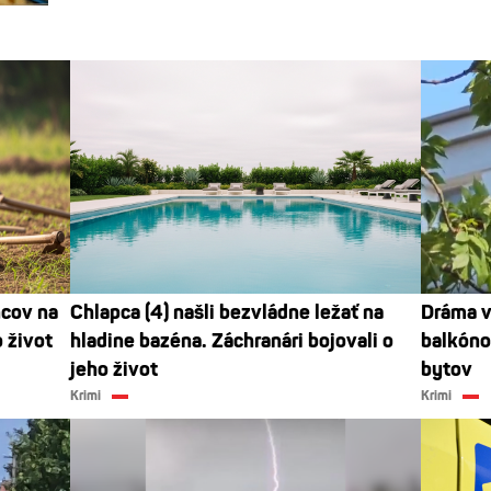
ncov na
Chlapca (4) našli bezvládne ležať na
Dráma v
o život
hladine bazéna. Záchranári bojovali o
balkónoc
jeho život
bytov
Krimi
Krimi