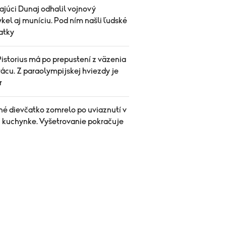
ajúci Dunaj odhalil vojnový
el aj muníciu. Pod ním našli ľudské
atky
istorius má po prepustení z väzenia
ácu. Z paraolympijskej hviezdy je
r
né dievčatko zomrelo po uviaznutí v
j kuchynke. Vyšetrovanie pokračuje