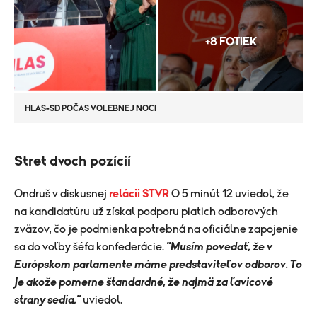
+8 FOTIEK
HLAS-SD POČAS VOLEBNEJ NOCI
Stret dvoch pozícií
​Ondruš v diskusnej
relácii STVR
O 5 minút 12 uviedol, že
na kandidatúru už získal podporu piatich odborových
zväzov, čo je podmienka potrebná na oficiálne zapojenie
sa do voľby šéfa konfederácie.
"Musím povedať, že v
Európskom parlamente máme predstaviteľov odborov. To
je akože pomerne štandardné, že najmä za ľavicové
strany sedia,"
uviedol.