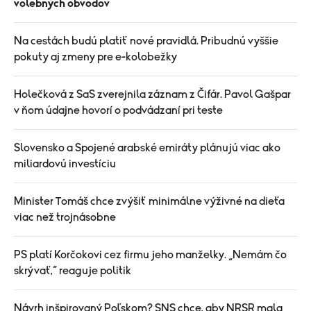
volebných obvodov
Na cestách budú platiť nové pravidlá. Pribudnú vyššie
pokuty aj zmeny pre e-kolobežky
Holečková z SaS zverejnila záznam z Čifár. Pavol Gašpar
v ňom údajne hovorí o podvádzaní pri teste
Slovensko a Spojené arabské emiráty plánujú viac ako
miliardovú investíciu
Minister Tomáš chce zvýšiť minimálne výživné na dieťa
viac než trojnásobne
PS platí Korčokovi cez firmu jeho manželky. „Nemám čo
skrývať,“ reaguje politik
Návrh inšpirovaný Poľskom? SNS chce, aby NRSR mala