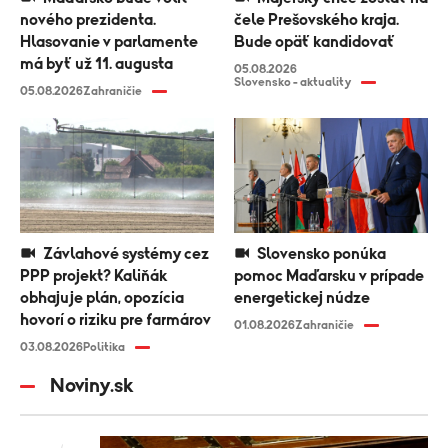
nového prezidenta.
čele Prešovského kraja.
Hlasovanie v parlamente
Bude opäť kandidovať
má byť už 11. augusta
05.08.2026
Slovensko - aktuality
05.08.2026
Zahraničie
Závlahové systémy cez
Slovensko ponúka
PPP projekt? Kaliňák
pomoc Maďarsku v prípade
obhajuje plán, opozícia
energetickej núdze
hovorí o riziku pre farmárov
01.08.2026
Zahraničie
03.08.2026
Politika
Noviny.sk