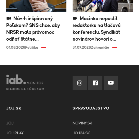
Návrh inšpirovaný
Macinka nepustil
Poľskom? SNS chce, aby
redaktorku na tlačovú
NRSR mala právomoc
konferenciu. Syndikát
odňať štátne
novinárov hovorí o
vyznamenanie
diskriminácii médií
01.08.2026
Politika
31.07.2026
Zahraničie
RIADIME SA KÓDEXOM
JOJ.SK
SPRAVODAJSTVO
JOJ
NOVINY.SK
JOJ PLAY
JOJ24.SK