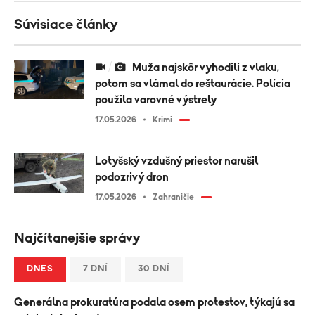
Súvisiace články
Muža najskôr vyhodili z vlaku,
potom sa vlámal do reštaurácie. Polícia
použila varovné výstrely
17.05.2026
Krimi
Lotyšský vzdušný priestor narušil
podozrivý dron
17.05.2026
Zahraničie
Najčítanejšie správy
DNES
7 DNÍ
30 DNÍ
Generálna prokuratúra podala osem protestov, týkajú sa