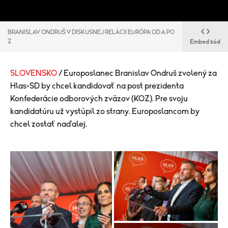
BRANISLAV ONDRUŠ V DISKUSNEJ RELÁCII EURÓPA OD A PO
Z
Embed kód
SLOVENSKO
/ Europoslanec Branislav Ondruš zvolený za
Hlas-SD by chcel kandidovať na post prezidenta
Konfederácie odborových zväzov (KOZ). Pre svoju
kandidatúru už vystúpil zo strany. Europoslancom by
chcel zostať naďalej.