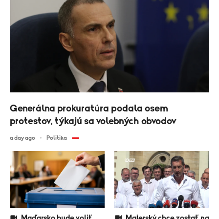
Generálna prokuratúra podala osem
protestov, týkajú sa volebných obvodov
a day ago
Politika
Maďarsko bude voliť
Majerský chce zostať na