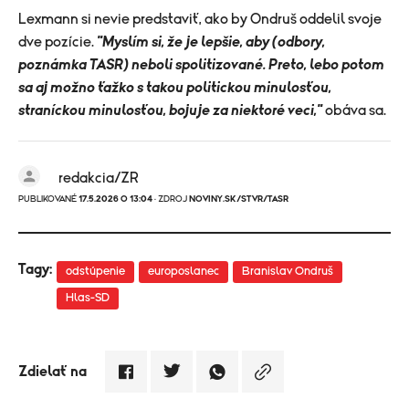
Lexmann si nevie predstaviť, ako by Ondruš oddelil svoje
dve pozície.
"Myslím si, že je lepšie, aby (odbory,
poznámka TASR) neboli spolitizované. Preto, lebo potom
sa aj možno ťažko s takou politickou minulosťou,
straníckou minulosťou, bojuje za niektoré veci,"
obáva sa.
redakcia/ZR
PUBLIKOVANÉ
17.5.2026 O 13:04
· ZDROJ
NOVINY.SK/STVR/TASR
Tagy:
odstúpenie
europoslanec
Branislav Ondruš
Hlas-SD
Zdielať na