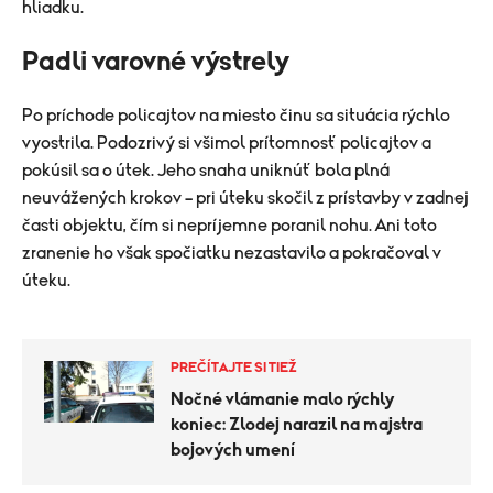
hliadku.
Padli varovné výstrely
Po príchode policajtov na miesto činu sa situácia rýchlo
vyostrila. Podozrivý si všimol prítomnosť policajtov a
pokúsil sa o útek. Jeho snaha uniknúť bola plná
neuvážených krokov – pri úteku skočil z prístavby v zadnej
časti objektu, čím si nepríjemne poranil nohu. Ani toto
zranenie ho však spočiatku nezastavilo a pokračoval v
úteku.
PREČÍTAJTE SI TIEŽ
Nočné vlámanie malo rýchly
koniec: Zlodej narazil na majstra
bojových umení