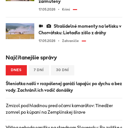
zarmútený
17.05.2026
Krimi
Strašidelné momenty na letisku v
Chorvátsku: Lietadlo zišlo z dráhy
17.05.2026
Zahraničie
Najčítanejšie správy
DNES
7 DNÍ
30 DNÍ
Šteniatka našli v rozpálenej garáži lapajúc po dychu a bez
vody. Zachránil ich vodič donášky
Zmizol pod hladinou pred očami kamarátov: Tínedžer
zomrel po kúpaní na Zemplínskej šírave
Vážna nehoda sanitky na strednom Slovensku: Po zrážke s