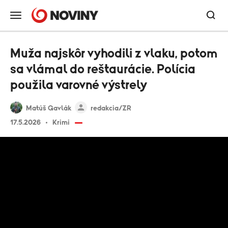
Muža najskôr vyhodili z vlaku, potom
sa vlámal do reštaurácie. Polícia
použila varovné výstrely
Matúš Gavlák
redakcia/ZR
17.5.2026
Krimi