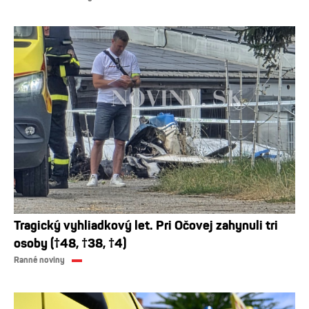
Tragický vyhliadkový let. Pri Očovej zahynuli tri
osoby (†48, †38, †4)
Ranné noviny