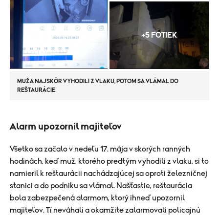
+5 FOTIEK
MUŽA NAJSKÔR VYHODILI Z VLAKU, POTOM SA VLÁMAL DO
REŠTAURÁCIE
Alarm upozornil majiteľov
Všetko sa začalo v nedeľu 17. mája v skorých ranných
hodinách, keď muž, ktorého predtým vyhodili z vlaku, si to
namieril k reštaurácii nachádzajúcej sa oproti železničnej
stanici a do podniku sa vlámal. Našťastie, reštaurácia
bola zabezpečená alarmom, ktorý ihneď upozornil
majiteľov. Tí neváhali a okamžite zalarmovali policajnú