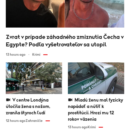
Zvrat v prípade záhadného zmiznutia Čecha v
Egypte? Podľa vyšetrovateľov sa utopil
13 hours ago
Krimi
V centre Londýna
Mladú ženu mal fyzicky
útočila žena s nožom,
napádať a nútiť k
zranila štyroch ľudí
prostitúcii. Hrozí mu 12
rokov väzenia
12 hours ago
Zahraničie
13 hours ago
Krimi