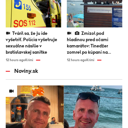
Tváril sa, že ju ide
Zmizol pod
vyšetriť. Polícia vyšetruje
hladinou pred očami
sexuálne násilie v
kamarátov: Tínedžer
bratislavskej sanitke
zomrel po kúpaní na
Zemplínskej šírave
12 hours ago
Krimi
12 hours ago
Krimi
Noviny.sk