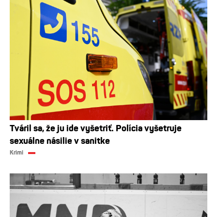
Tváril sa, že ju ide vyšetriť. Polícia vyšetruje
sexuálne násilie v sanitke
Krimi