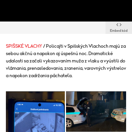
Embed kód
SPIŠSKÉ VLACHY
/ Policajti v Spišských Vlachoch majú za
sebou akčnú a napokon aj úspešnú noc. Dramatické
udalosti sa začali vykazovaním muža z vlaku a vyústili do
vlámania, prenasledovania, zranenia, varovných výstrelov
a napokon zadržania páchateľa.