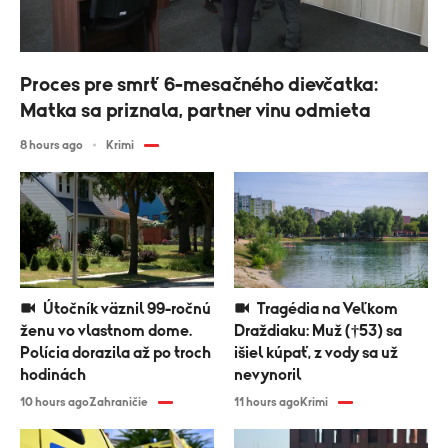
Proces pre smrť 6-mesačného dievčatka:
Matka sa priznala, partner vinu odmieta
8 hours ago
Krimi
Útočník väznil 99-ročnú
Tragédia na Veľkom
ženu vo vlastnom dome.
Draždiaku: Muž (†53) sa
Polícia dorazila až po troch
išiel kúpať, z vody sa už
hodinách
nevynoril
10 hours ago
Zahraničie
11 hours ago
Krimi