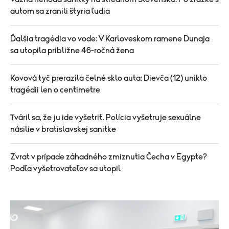
autom sa zranili štyria ľudia
Ďalšia tragédia vo vode: V Karloveskom ramene Dunaja
sa utopila približne 46-ročná žena
Kovová tyč prerazila čelné sklo auta: Dievča (12) uniklo
tragédii len o centimetre
Tváril sa, že ju ide vyšetriť. Polícia vyšetruje sexuálne
násilie v bratislavskej sanitke
Zvrat v prípade záhadného zmiznutia Čecha v Egypte?
Podľa vyšetrovateľov sa utopil