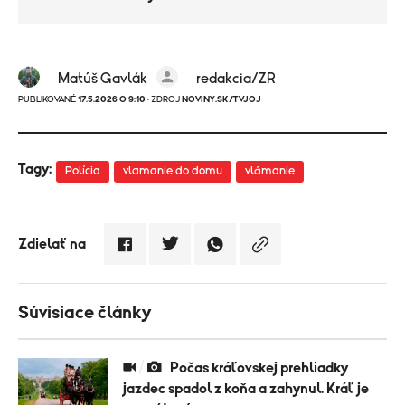
Matúš Gavlák
redakcia/ZR
PUBLIKOVANÉ
17.5.2026 O 9:10
· ZDROJ
NOVINY.SK/TVJOJ
Tagy:
Polícia
vlamanie do domu
vlámanie
Zdielať na
Súvisiace články
Počas kráľovskej prehliadky
jazdec spadol z koňa a zahynul. Kráľ je