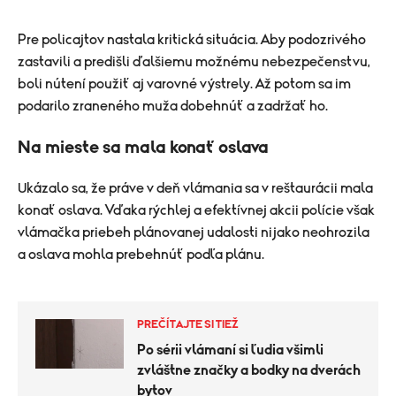
Pre policajtov nastala kritická situácia. Aby podozrivého
zastavili a predišli ďalšiemu možnému nebezpečenstvu,
boli nútení použiť aj varovné výstrely. Až potom sa im
podarilo zraneného muža dobehnúť a zadržať ho.
Na mieste sa mala konať oslava
Ukázalo sa, že práve v deň vlámania sa v reštaurácii mala
konať oslava. Vďaka rýchlej a efektívnej akcii polície však
vlámačka priebeh plánovanej udalosti nijako neohrozila
a oslava mohla prebehnúť podľa plánu.
PREČÍTAJTE SI TIEŽ
Po sérii vlámaní si ľudia všimli
zvláštne značky a bodky na dverách
bytov