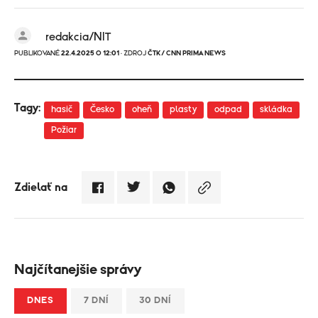
redakcia/NIT
PUBLIKOVANÉ
22.4.2025 O 12:01
· ZDROJ
ČTK/ CNN PRIMA NEWS
Tagy:
hasič
Česko
oheň
plasty
odpad
skládka
Požiar
Zdielať na
Najčítanejšie správy
DNES
7 DNÍ
30 DNÍ