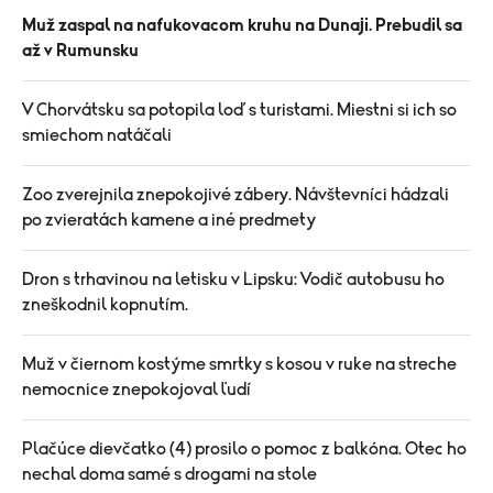
Muž zaspal na nafukovacom kruhu na Dunaji. Prebudil sa
až v Rumunsku
V Chorvátsku sa potopila loď s turistami. Miestni si ich so
smiechom natáčali
Zoo zverejnila znepokojivé zábery. Návštevníci hádzali
po zvieratách kamene a iné predmety
Dron s trhavinou na letisku v Lipsku: Vodič autobusu ho
zneškodnil kopnutím.
Muž v čiernom kostýme smrtky s kosou v ruke na streche
nemocnice znepokojoval ľudí
Plačúce dievčatko (4) prosilo o pomoc z balkóna. Otec ho
nechal doma samé s drogami na stole