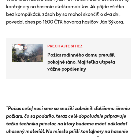
kontajnery na hasenie elektromobilov. Ak pôjde všetko
bez komplikácií, zásah by sa mohol skončiť o dva dni,
povedal dnes po 11:00 ČTK hovorca hasičov Ján Sýkora.
PREČÍTAJTE SI TIEŽ
Požiar rodinného domu prerušil
pokojné ráno. Majiteľka utrpela
vážne popáleniny
"Počas celej noci sme sa snažili zabrániť ďalšiemu šíreniu
požiaru, čo sa podarilo, teraz celé dopoludnie pripravuje
ťažká technika priestor, na ktorý budeme môcť odkladať
uhasený materiál. Na miesto prišli kontajnery na hasenie