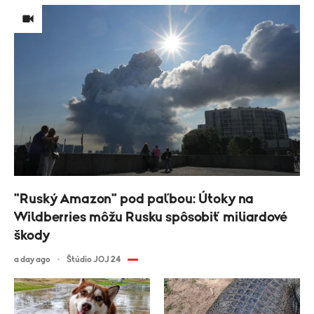
"Ruský Amazon" pod paľbou: Útoky na
Wildberries môžu Rusku spôsobiť miliardové
škody
a day ago
Štúdio JOJ 24