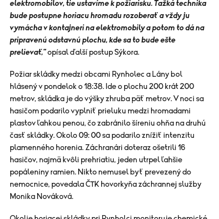
elektromobilov, tie ustavíme k požiarisku. Ťažká technika
bude postupne horiacu hromadu rozoberať a vždy ju
vymácha v kontajneri na elektromobily a potom to dá na
pripravenú odstavnú plochu, kde sa to bude ešte
prelievať,"
opísal ďalší postup Sýkora.
Požiar skládky medzi obcami Rynholec a Lány bol
hlásený v pondelok o 18:38. Ide o plochu 200 krát 200
metrov, skládka je do výšky zhruba päť metrov. V noci sa
hasičom podarilo vyplniť prieluku medzi hromadami
plastov ľahkou penou, čo zabránilo šíreniu ohňa na druhú
časť skládky. Okolo 09: 00 sa podarilo znížiť intenzitu
plamenného horenia. Záchranári doteraz ošetrili 16
hasičov, najmä kvôli prehriatiu, jeden utrpel ľahšie
popáleniny ramien. Nikto nemusel byť prevezený do
nemocnice, povedala ČTK hovorkyňa záchrannej služby
Monika Nováková.
Okolie horiacej skládky pri Rynholci monitoruje chemické