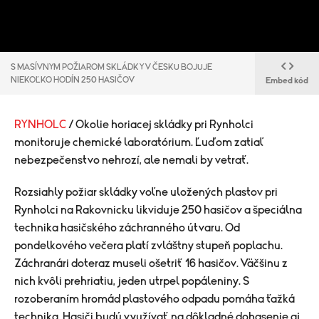
S MASÍVNYM POŽIAROM SKLÁDKY V ČESKU BOJUJE
NIEKOĽKO HODÍN 250 HASIČOV
Embed kód
RYNHOLC
/ Okolie horiacej skládky pri Rynholci
monitoruje chemické laboratórium. Ľuďom zatiaľ
nebezpečenstvo nehrozí, ale nemali by vetrať.
Rozsiahly požiar skládky voľne uložených plastov pri
Rynholci na Rakovnicku likviduje 250 hasičov a špeciálna
technika hasičského záchranného útvaru. Od
pondelkového večera platí zvláštny stupeň poplachu.
Záchranári doteraz museli ošetriť 16 hasičov. Väčšinu z
nich kvôli prehriatiu, jeden utrpel popáleniny. S
rozoberaním hromád plastového odpadu pomáha ťažká
technika. Hasiči budú využívať na dôkladné dohasenie aj