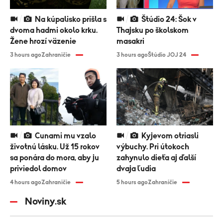
Na kúpalisko prišla s
Štúdio 24: Šok v
dvoma hadmi okolo krku.
Thajsku po školskom
Žene hrozí väzenie
masakri
3 hours ago
Zahraničie
3 hours ago
Štúdio JOJ 24
Cunami mu vzalo
Kyjevom otriasli
životnú lásku. Už 15 rokov
výbuchy. Pri útokoch
sa ponára do mora, aby ju
zahynulo dieťa aj ďalší
priviedol domov
dvaja ľudia
4 hours ago
Zahraničie
5 hours ago
Zahraničie
Noviny.sk