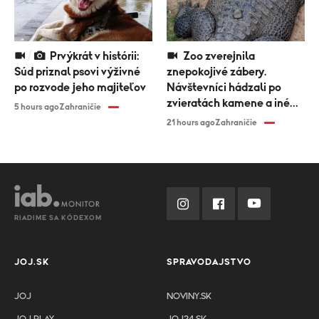
Prvýkrát v histórii:
Zoo zverejnila
Súd priznal psovi výživné
znepokojivé zábery.
po rozvode jeho majiteľov
Návštevníci hádzali po
zvieratách kamene a iné
5 hours ago
Zahraničie
predmety
21 hours ago
Zahraničie
RIADIME SA KÓDEXOM
JOJ.SK
SPRAVODAJSTVO
JOJ
NOVINY.SK