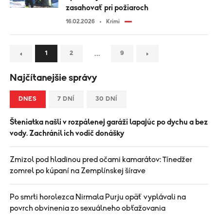
zasahovať pri požiaroch
16.02.2026
Krimi
…
1
2
9
Najčítanejšie správy
DNES
7 DNÍ
30 DNÍ
Šteniatka našli v rozpálenej garáži lapajúc po dychu a bez
vody. Zachránil ich vodič donášky
Zmizol pod hladinou pred očami kamarátov: Tínedžer
zomrel po kúpaní na Zemplínskej šírave
Po smrti horolezca Nirmala Purju opäť vyplávali na
povrch obvinenia zo sexuálneho obťažovania