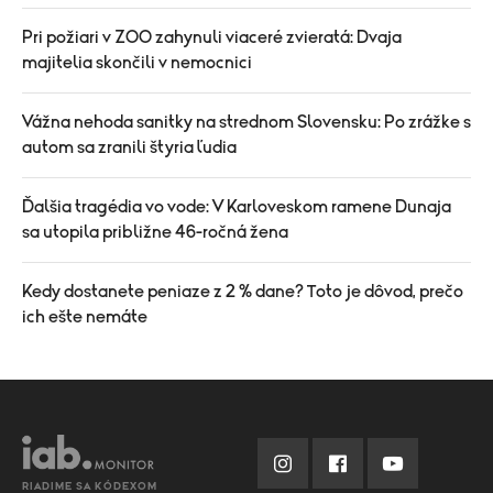
Pri požiari v ZOO zahynuli viaceré zvieratá: Dvaja
majitelia skončili v nemocnici
Vážna nehoda sanitky na strednom Slovensku: Po zrážke s
autom sa zranili štyria ľudia
Ďalšia tragédia vo vode: V Karloveskom ramene Dunaja
sa utopila približne 46-ročná žena
Kedy dostanete peniaze z 2 % dane? Toto je dôvod, prečo
ich ešte nemáte
RIADIME SA KÓDEXOM