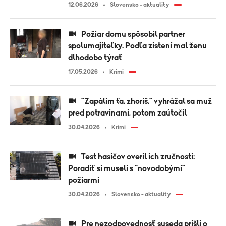
12.06.2026
Slovensko - aktuality
Požiar domu spôsobil partner
spolumajiteľky. Podľa zistení mal ženu
dlhodobo týrať
17.05.2026
Krimi
"Zapálim ťa, zhoríš," vyhrážal sa muž
pred potravinami, potom zaútočil
30.04.2026
Krimi
Test hasičov overil ich zručnosti:
Poradiť si museli s "novodobými"
požiarmi
30.04.2026
Slovensko - aktuality
Pre nezodpovednosť suseda prišli o