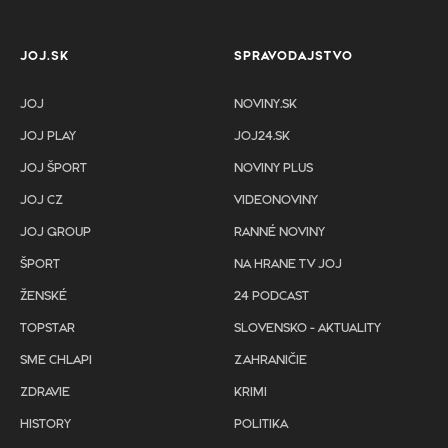
JOJ.SK
SPRAVODAJSTVO
JOJ
NOVINY.SK
JOJ PLAY
JOJ24.SK
JOJ ŠPORT
NOVINY PLUS
JOJ CZ
VIDEONOVINY
JOJ GROUP
RANNÉ NOVINY
ŠPORT
NA HRANE TV JOJ
ŽENSKÉ
24 PODCAST
TOPSTAR
SLOVENSKO - AKTUALITY
SME CHLAPI
ZAHRANIČIE
ZDRAVIE
KRIMI
HISTORY
POLITIKA