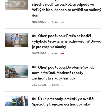
strechu nad hlavou: Požiar odpadu vo
Veľkých Kapušanoch sa rozšíril na rodinný
dom
18.04.2026
Krimi
Oheň pod lupou: Prečo sa hasiči
vyhýbajú televíznym rozhovorom? Dôvod
je prekvapivo sladký
16.03.2026
Krimi
Oheň pod lupou: Do plameňov idú
namiesto ľudí. Moderné roboty
zachraňujú životy hasičov
23.02.2026
Krimi
Úzke prechody, prekážky a svetlá:
Špeciálny trenažér učí hasičov, ako