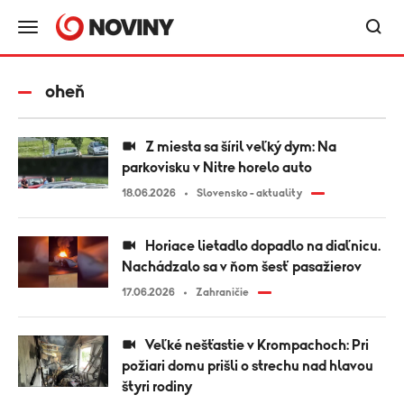
oheň
Z miesta sa šíril veľký dym: Na
parkovisku v Nitre horelo auto
18.06.2026
Slovensko - aktuality
Horiace lietadlo dopadlo na diaľnicu.
Nachádzalo sa v ňom šesť pasažierov
17.06.2026
Zahraničie
Veľké nešťastie v Krompachoch: Pri
požiari domu prišli o strechu nad hlavou
štyri rodiny