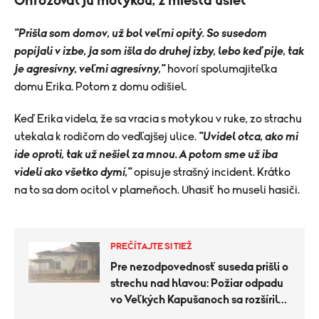
Ohrozoval ju motykou, z miesta ušiel
"Prišla som domov, už bol veľmi opitý. So susedom
popíjali v izbe, ja som išla do druhej izby, lebo keď pije, tak
je agresívny, veľmi agresívny,"
hovorí spolumajiteľka
domu Erika. Potom z domu odišiel.
Keď Erika videla, že sa vracia s motykou v ruke, zo strachu
utekala k rodičom do vedľajšej ulice.
"Uvidel otca, ako mi
ide oproti, tak už nešiel za mnou. A potom sme už iba
videli ako všetko dymí,"
opisuje strašný incident. Krátko
na to sa dom ocitol v plameňoch. Uhasiť ho museli hasiči.
PREČÍTAJTE SI TIEŽ
Pre nezodpovednosť suseda prišli o
strechu nad hlavou: Požiar odpadu
vo Veľkých Kapušanoch sa rozšíril
na rodinný dom