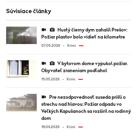
Súvisiace články
Hustý čierny dym zahalil Prešov:
Požiar plastov bolo vidieť na kilometre
07.05.2026
Krimi
V bytovom dome vypukol požiar.
Obyvateľ zraneniam podľahol
15.05.2026
Krimi
Pre nezodpovednosť suseda prišli o
strechu nad hlavou: Požiar odpadu vo
Veľkých Kapušanoch sa rozšíril na rodinný
dom
18.04.2026
Krimi