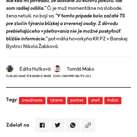
Ale keď mi povedali, že dostane 30 eurovú pokutu, tak
som radšej odišla."
Či je muž momentálne na slobode,
žena netuší, no bojí sa.
"V tomto prípade bolo začaté TS
pre zločin týrania blízkej a zverenej osoby. Z dôvodu
prebiehajúceho vyšetrovania nie je možné poskytnúť
bližšie informácie,"
potvrdila hovorkyňa KR PZ v Banskej
Bystrici Nikola Žabková.
Edita Hutková
Tomáš Mako
PUBLIKOVANÉ
17.5.2026 O 19:05
· ZDROJ
NOVINY.SK/TV JOJ
Tagy:
zneužívanie
týranie
partner
oheň
Požiar
Zdielať na