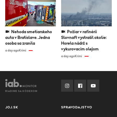
Nehoda smetiarskeho
Požiar v rafinérii
auta v Bratislave. Jedna
Slovnaft vystrašil okolie:
osoba sa zranila
Horela nádrž s
vykurovacím olejom
a day ago
Krimi
a day ago
Krimi
RIADIME SA KÓDEXOM
JOJ.SK
SPRAVODAJSTVO