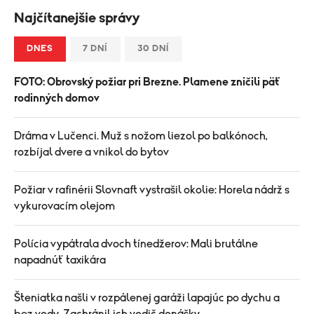
Najčítanejšie správy
DNES
7 DNÍ
30 DNÍ
FOTO: Obrovský požiar pri Brezne. Plamene zničili päť
rodinných domov
Dráma v Lučenci. Muž s nožom liezol po balkónoch,
rozbíjal dvere a vnikol do bytov
Požiar v rafinérii Slovnaft vystrašil okolie: Horela nádrž s
vykurovacím olejom
Polícia vypátrala dvoch tínedžerov: Mali brutálne
napadnúť taxikára
Šteniatka našli v rozpálenej garáži lapajúc po dychu a