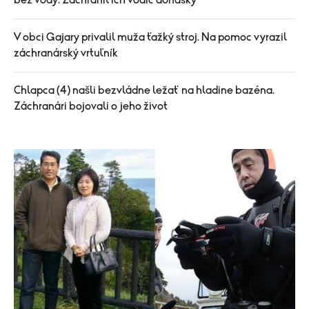
bez vody. Zachránil ich vodič donášky
V obci Gajary privalil muža ťažký stroj. Na pomoc vyrazil
záchranárský vrtuľník
Chlapca (4) našli bezvládne ležať na hladine bazéna.
Záchranári bojovali o jeho život