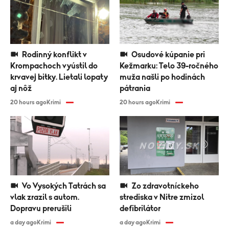
Rodinný konflikt v
Osudové kúpanie pri
Krompachoch vyústil do
Kežmarku: Telo 39-ročného
krvavej bitky. Lietali lopaty
muža našli po hodinách
aj nôž
pátrania
20 hours ago
Krimi
20 hours ago
Krimi
Vo Vysokých Tatrách sa
Zo zdravotníckeho
vlak zrazil s autom.
strediska v Nitre zmizol
Dopravu prerušili
defibrilátor
a day ago
Krimi
a day ago
Krimi