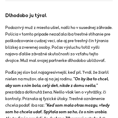
Dlhodobo ju týral
Podozrivý muž z miesta ušiel, našli ho v susednej záhrade.
Polícia v tomto prípade nezačala iba trestné stíhanie pre
poškodzovanie cudzej veci, ale aj pre trestný čin týrania
blízkej a zverenej osoby. Počas výsluchu totiž vyšli
najavo ďalšie závažné skutočnosti zo vzťahu tejto
dvojice. Muž mal svojej partnerke dlhodobo ubližovať.
Podľa jej slov bol najagresívnejší, keď pil. Tvrdí, že žiarlil
nielen na mužov, ale aj na jej rodinu.
"On by iba to chcel,
aby som s ním bola, celý deň, nikde z domu nešla,"
prezrádza dotknutá žena. Nešlo však len o vyhrážky, či
kontroly. Priznala aj fyzické útoky. Trestné oznámenie
chcela podať iba raz:
"Keď som mala otras mozgu, vtedy
som ho chcela udať. Spýtala som sa ho, čo s ním urobia.