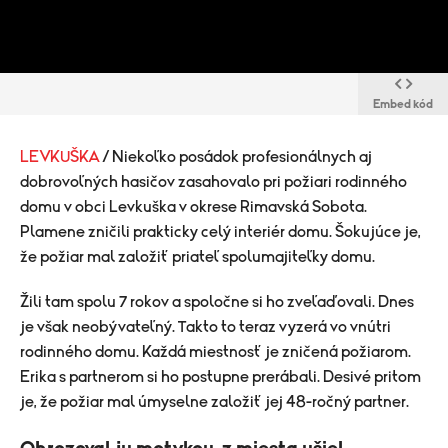
Embed kód
LEVKUŠKA
/ Niekoľko posádok profesionálnych aj
dobrovoľných hasičov zasahovalo pri požiari rodinného
domu v obci Levkuška v okrese Rimavská Sobota.
Plamene zničili prakticky celý interiér domu. Šokujúce je,
že požiar mal založiť priateľ spolumajiteľky domu.
Žili tam spolu 7 rokov a spoločne si ho zveľaďovali. Dnes
je však neobývateľný. Takto to teraz vyzerá vo vnútri
rodinného domu. Každá miestnosť je zničená požiarom.
Erika s partnerom si ho postupne prerábali. Desivé pritom
je, že požiar mal úmyselne založiť jej 48-ročný partner.