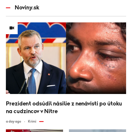
Noviny.sk
Prezident odsúdil násilie z nenávisti po útoku
na cudzincov v Nitre
a day ago
Krimi