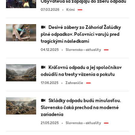
Obyvatelia sa zapájajú do zberu odpadu
07.03.2026
Krimi
Desivé zábery zo Záhoria! Žalúdky
plné odpadkov. Poľovníci varujú pred
tragickými následkami
04.12.2025
Slovensko - aktuality
Kráľovnú odpadu a jej spoločníkov
odsúdili na tresty väzenia a pokutu
17.06.2025
Zahraničie
Skládky odpadu budú minulosťou.
Slovensko čaká prechod na moderné
zariadenia
21.05.2025
Slovensko - aktuality