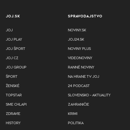
JOJ.SK
SPRAVODAJSTVO
JOJ
NOVINY.SK
JOJ PLAY
JOJ24.SK
JOJ ŠPORT
NOVINY PLUS
JOJ CZ
VIDEONOVINY
JOJ GROUP
RANNÉ NOVINY
ŠPORT
NA HRANE TV JOJ
ŽENSKÉ
24 PODCAST
TOPSTAR
SLOVENSKO - AKTUALITY
SME CHLAPI
ZAHRANIČIE
ZDRAVIE
KRIMI
HISTORY
POLITIKA