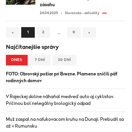
zásahu
24.04.2025
Slovensko - aktuality
…
1
2
6
Najčítanejšie správy
DNES
7 DNÍ
30 DNÍ
FOTO: Obrovský požiar pri Brezne. Plamene zničili päť
rodinných domov
V Rajeckej doline náhaňal medveď auto aj cyklistov.
Príčinou bol nelegálny biologický odpad
Muž zaspal na nafukovacom kruhu na Dunaji. Prebudil sa
až v Rumunsku