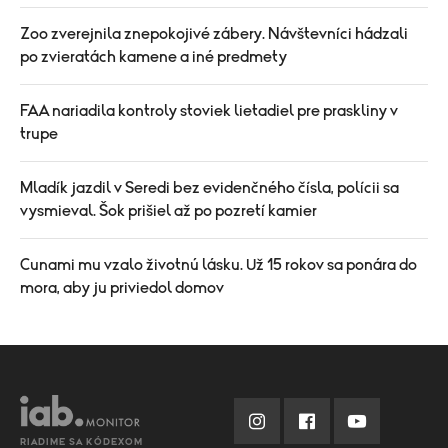
Zoo zverejnila znepokojivé zábery. Návštevníci hádzali
po zvieratách kamene a iné predmety
FAA nariadila kontroly stoviek lietadiel pre praskliny v
trupe
Mladík jazdil v Seredi bez evidenčného čísla, polícii sa
vysmieval. Šok prišiel až po pozretí kamier
Cunami mu vzalo životnú lásku. Už 15 rokov sa ponára do
mora, aby ju priviedol domov
RIADIME SA KÓDEXOM