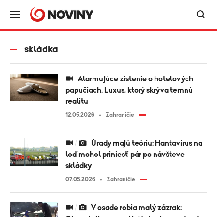
skládka
Alarmujúce zistenie o hotelových
papučiach. Luxus, ktorý skrýva temnú
realitu
12.05.2026
Zahraničie
Úrady majú teóriu: Hantavírus na
loď mohol priniesť pár po návšteve
skládky
07.05.2026
Zahraničie
V osade robia malý zázrak: