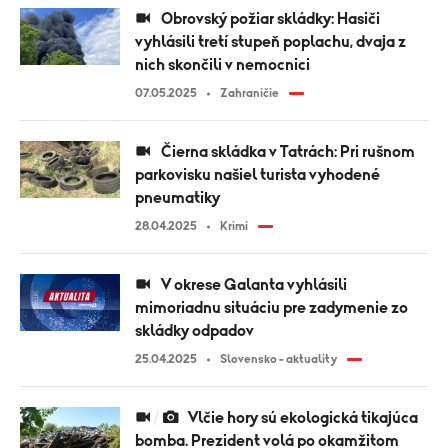
Obrovský požiar skládky: Hasiči
vyhlásili tretí stupeň poplachu, dvaja z
nich skončili v nemocnici
07.05.2025
Zahraničie
Čierna skládka v Tatrách: Pri rušnom
parkovisku našiel turista vyhodené
pneumatiky
28.04.2025
Krimi
V okrese Galanta vyhlásili
mimoriadnu situáciu pre zadymenie zo
skládky odpadov
25.04.2025
Slovensko - aktuality
Vlčie hory sú ekologická tikajúca
bomba. Prezident volá po okamžitom