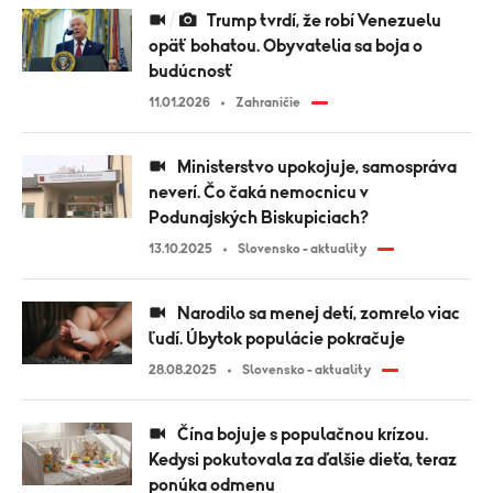
Trump tvrdí, že robí Venezuelu
opäť bohatou. Obyvatelia sa boja o
budúcnosť
11.01.2026
Zahraničie
Ministerstvo upokojuje, samospráva
neverí. Čo čaká nemocnicu v
Podunajských Biskupiciach?
13.10.2025
Slovensko - aktuality
Narodilo sa menej detí, zomrelo viac
ľudí. Úbytok populácie pokračuje
28.08.2025
Slovensko - aktuality
Čína bojuje s populačnou krízou.
Kedysi pokutovala za ďalšie dieťa, teraz
ponúka odmenu