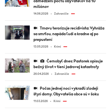
obmedzení počtu obyvateľov na 10
miliónov
14.06.2026
Zahraničie
Trnavu terorizuje recidivista: Vyhráža
sa smrťou, napáda ľudí a kradne aj po
prepustení
13.05.2026
Krimi
Černobyľ dnes: Pastorek opisuje
bežný život v tieni jadrovej katastrofy
26.04.2026
Zahraničie
Počas jednej noci vykradli zlodeji
štyri domy. Obyvatelia obce sú v šoku
11.03.2026
Krimi