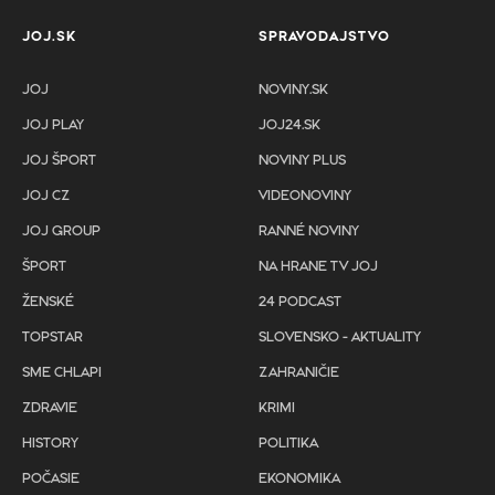
JOJ.SK
SPRAVODAJSTVO
JOJ
NOVINY.SK
JOJ PLAY
JOJ24.SK
JOJ ŠPORT
NOVINY PLUS
JOJ CZ
VIDEONOVINY
JOJ GROUP
RANNÉ NOVINY
ŠPORT
NA HRANE TV JOJ
ŽENSKÉ
24 PODCAST
TOPSTAR
SLOVENSKO - AKTUALITY
SME CHLAPI
ZAHRANIČIE
ZDRAVIE
KRIMI
HISTORY
POLITIKA
POČASIE
EKONOMIKA