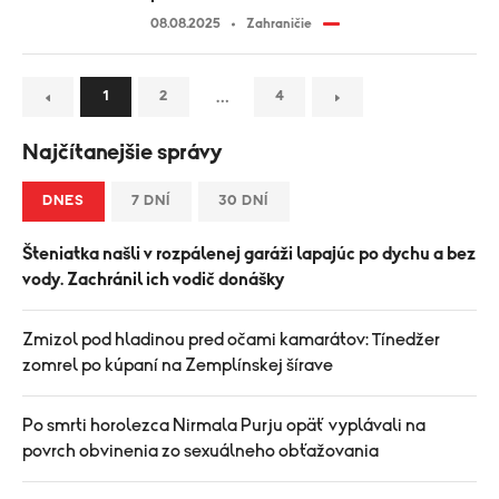
08.08.2025
Zahraničie
…
1
2
4
Najčítanejšie správy
DNES
7 DNÍ
30 DNÍ
Šteniatka našli v rozpálenej garáži lapajúc po dychu a bez
vody. Zachránil ich vodič donášky
Zmizol pod hladinou pred očami kamarátov: Tínedžer
zomrel po kúpaní na Zemplínskej šírave
Po smrti horolezca Nirmala Purju opäť vyplávali na
povrch obvinenia zo sexuálneho obťažovania