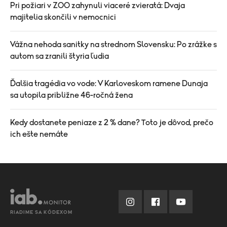
Pri požiari v ZOO zahynuli viaceré zvieratá: Dvaja
majitelia skončili v nemocnici
Vážna nehoda sanitky na strednom Slovensku: Po zrážke s
autom sa zranili štyria ľudia
Ďalšia tragédia vo vode: V Karloveskom ramene Dunaja
sa utopila približne 46-ročná žena
Kedy dostanete peniaze z 2 % dane? Toto je dôvod, prečo
ich ešte nemáte
RIADIME SA KÓDEXOM