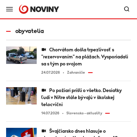
obyvatelia
Chorvátom došla trpezlivosť s
"rezervovaním" na plážach. Vysporiadali
sa s tým po svojom
24.07.2026
Zahraničie
Po požiari prišli o všetko. Desiatky
ľudí v Nitre stále bývajú v školskej
telocvični
14.07.2026
Slovensko - aktuality
Švajčiarsko dnes hlasuje o