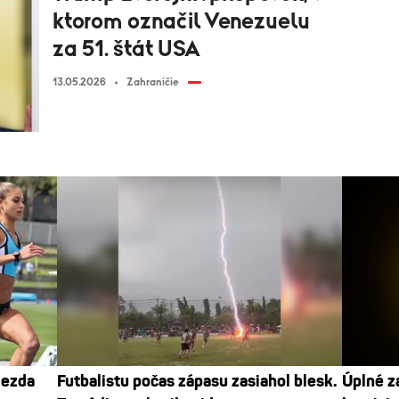
ktorom označil Venezuelu
za 51. štát USA
13.05.2026
Zahraničie
iezda
Futbalistu počas zápasu zasiahol blesk.
Úplné z