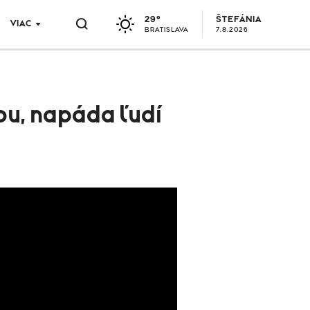
29°
ŠTEFÁNIA
VIAC
BRATISLAVA
7.8.2026
ťou, napáda ľudí