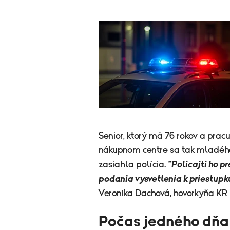
Senior, ktorý má 76 rokov a prac
nákupnom centre sa tak mladého 
zasiahla polícia.
"Policajti ho p
podania vysvetlenia k priestupk
Veronika Dachová, hovorkyňa KR 
Počas jedného dňa 