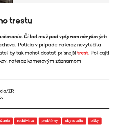
ho trestu
bjasňovania. Či bol muž pod vplyvom návykových
hová. Polícia v prípade nateraz nevylúčila
ateľ by tak mohol dostať prísnejší
trest.
Policajti
dkov, nateraz kamerovým záznamom
cia/ZR
JOJ
ážanie
recidivista
problémy
obyvatelia
bitky