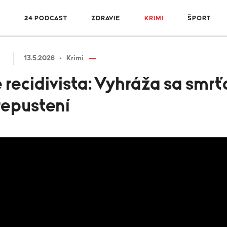
R
24 PODCAST
ZDRAVIE
KRIMI
ŠPORT
13.5.2026
Krimi
e recidivista: Vyhráža sa smr
repustení