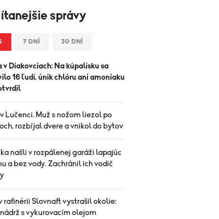
ítanejšie správy
S
7 DNÍ
30 DNÍ
 v Diakovciach: Na kúpalisku sa
vilo 16 ľudí, únik chlóru ani amoniaku
tvrdil
v Lučenci. Muž s nožom liezol po
ch, rozbíjal dvere a vnikol do bytov
ka našli v rozpálenej garáži lapajúc
u a bez vody. Zachránil ich vodič
y
v rafinérii Slovnaft vystrašil okolie:
 nádrž s vykurovacím olejom