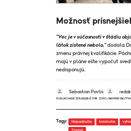
Možnosť prísnejšie
"Vec je v súčasnosti v štádiu o
látok zistené nebolo,"
dodala Dac
zmenu právnej kvalifikácie. Pách
majú v pláne ešte vypočuť sve
nedisponujú.
Sebastian Pavlis
redak
PUBLIKOVANÉ
13.5.2026 O 7:18
· ZDROJ
NOVINY.SK/TV
Tagy:
Napadnutie
kradnutie
vyhr
Trnava