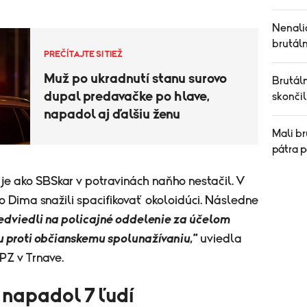
Nenalia
brutál
PREČÍTAJTE SI TIEŽ
Muž po ukradnutí stanu surovo
Brutáln
dupal predavačke po hlave,
skonči
napadol aj ďalšiu ženu
Mali br
pátra p
uje ako SBSkar v potravinách naňho nestačil. V
Dima snažili spacifikovať okoloidúci. Následne
redviedli na policajné oddelenie za účelom
u proti občianskemu spolunažívaniu,"
uviedla
PZ v Trnave.
napadol 7 ľudí