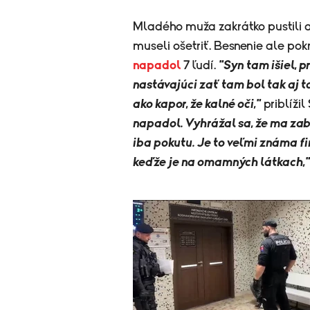
Mladého muža zakrátko pustili a
museli ošetriť. Besnenie ale po
napadol
7 ľudí.
"Syn tam išiel, p
nastávajúci zať tam bol tak aj t
ako kapor, že kalné oči,"
priblížil
napadol. Vyhrážal sa, že ma zabij
iba pokutu. Je to veľmi známa f
keďže je na omamných látkach,"