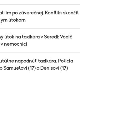
li im po záverečnej. Konflikt skončil
nym útokom
y útok na taxikára v Seredi: Vodič
l v nemocnici
utálne napadnúť taxikára. Polícia
o Samuelovi (17) a Denisovi (17)