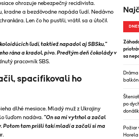
siace ohrozuje nebezpečný recidivista.
Najč
, kradne a bezdôvodne napáda ľudí. Nedávno
rankára. Len čo ho pustili, vrátil sa a útočil
DNE
Záhada
okoloidúcich ľudí, taktiež napadol aj SBSku,"
priotrá
eho rána a kradol, pivo. Predtým deň čokolády v
sa nepo
dnutý pracovník SBS.
Dráma 
il, spacifikovali ho
balkóno
Šteniat
po dych
bieha dlhé mesiace. Mladý muž z Ukrajiny
donášk
zlo ľuďom nadáva.
"On sa mi vytrhol a začal
. Potom tam prišli takí mladí a začali si ma
Požiar 
r.
Horela