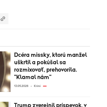
Dcéra missky, ktorú manžel
uškrtil a pokúšal sa
rozmixovať, prehovorila.
"Klamal nám"
13.05.2026
Krimi
Trump zverejnil príspevok, v