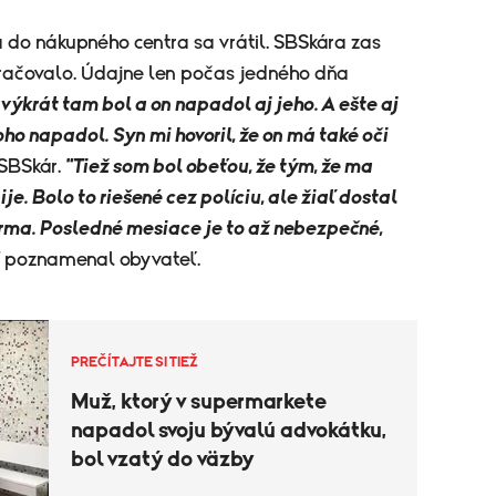
 do nákupného centra sa vrátil. SBSkára zas
kračovalo. Údajne len počas jedného dňa
rvýkrát tam bol a on napadol aj jeho. A ešte aj
oho napadol. Syn mi hovoril, že on má také oči
 SBSkár.
"Tiež som bol obeťou, že tým, že ma
e. Bolo to riešené cez políciu, ale žiaľ dostal
irma. Posledné mesiace je to až nebezpečné,
poznamenal obyvateľ.
PREČÍTAJTE SI TIEŽ
Muž, ktorý v supermarkete
napadol svoju bývalú advokátku,
bol vzatý do väzby