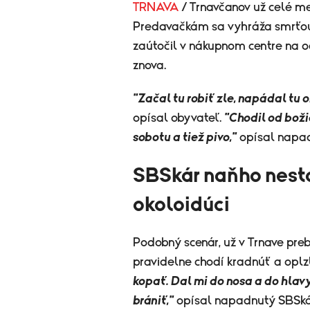
TRNAVA
/ Trnavčanov už celé me
Predavačkám sa vyhráža smrťou
zaútočil v nákupnom centre na och
znova.
"Začal tu robiť zle, napádal tu 
opísal obyvateľ.
"Chodil od boži
sobotu a tiež pivo,"
opísal napa
SBSkár naňho nestač
okoloidúci
Podobný scenár, už v Trnave pre
pravidelne chodí kradnúť a opl
kopať. Dal mi do nosa a do hlavy
brániť,"
opísal napadnutý SBSká