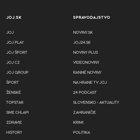
JOJ.SK
SPRAVODAJSTVO
JOJ
NOVINY.SK
JOJ PLAY
JOJ24.SK
JOJ ŠPORT
NOVINY PLUS
JOJ CZ
VIDEONOVINY
JOJ GROUP
RANNÉ NOVINY
ŠPORT
NA HRANE TV JOJ
ŽENSKÉ
24 PODCAST
TOPSTAR
SLOVENSKO - AKTUALITY
SME CHLAPI
ZAHRANIČIE
ZDRAVIE
KRIMI
HISTORY
POLITIKA