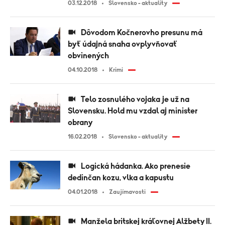
03.12.2018
Slovensko - aktuality
Dôvodom Kočnerovho presunu má
byť údajná snaha ovplyvňovať
obvinených
04.10.2018
Krimi
Telo zosnulého vojaka je už na
Slovensku. Hold mu vzdal aj minister
obrany
16.02.2018
Slovensko - aktuality
Logická hádanka. Ako prenesie
dedinčan kozu, vlka a kapustu
04.01.2018
Zaujímavosti
Manžela britskej kráľovnej Alžbety II.