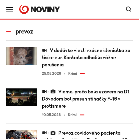
prevoz
V dodávke viezli vzácne šteniatka za
tisíce eur. Kontrola odhalila vážne
porušenia
25.05.2026
Krimi
Vieme, prečo bola uzávera na D1.
Dôvodom bol presun stíhačky F-16 v
protismere
10.05.2026
Krimi
Prevoz covidového pacienta