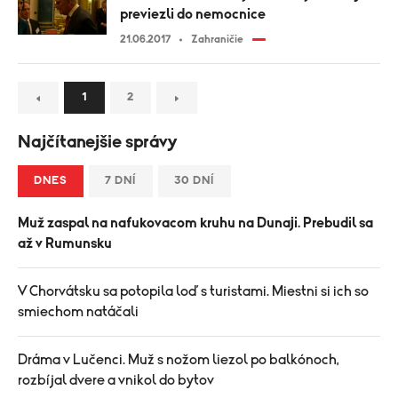
previezli do nemocnice
21.06.2017
Zahraničie
1
2
Najčítanejšie správy
DNES
7 DNÍ
30 DNÍ
Muž zaspal na nafukovacom kruhu na Dunaji. Prebudil sa
až v Rumunsku
V Chorvátsku sa potopila loď s turistami. Miestni si ich so
smiechom natáčali
Dráma v Lučenci. Muž s nožom liezol po balkónoch,
rozbíjal dvere a vnikol do bytov