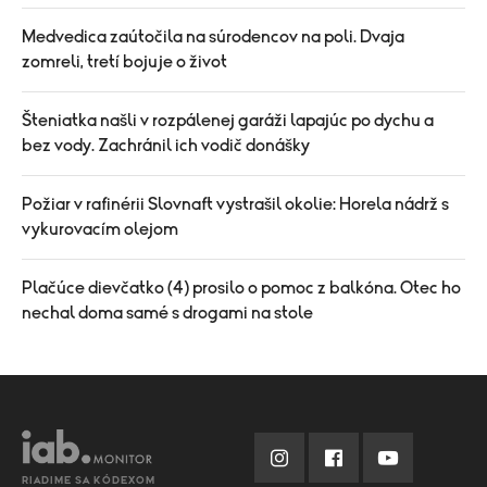
Medvedica zaútočila na súrodencov na poli. Dvaja
zomreli, tretí bojuje o život
Šteniatka našli v rozpálenej garáži lapajúc po dychu a
bez vody. Zachránil ich vodič donášky
Požiar v rafinérii Slovnaft vystrašil okolie: Horela nádrž s
vykurovacím olejom
Plačúce dievčatko (4) prosilo o pomoc z balkóna. Otec ho
nechal doma samé s drogami na stole
RIADIME SA KÓDEXOM