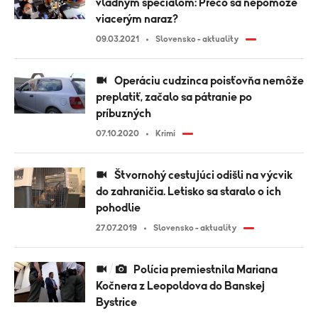
vládnym špeciálom: Prečo sa nepomôže
viacerým naraz?
09.03.2021
Slovensko - aktuality
Operáciu cudzinca poisťovňa nemôže
preplatiť, začalo sa pátranie po
príbuzných
07.10.2020
Krimi
Štvornohý cestujúci odišli na výcvik
do zahraničia. Letisko sa staralo o ich
pohodlie
27.07.2019
Slovensko - aktuality
Polícia premiestnila Mariana
Kočnera z Leopoldova do Banskej
Bystrice